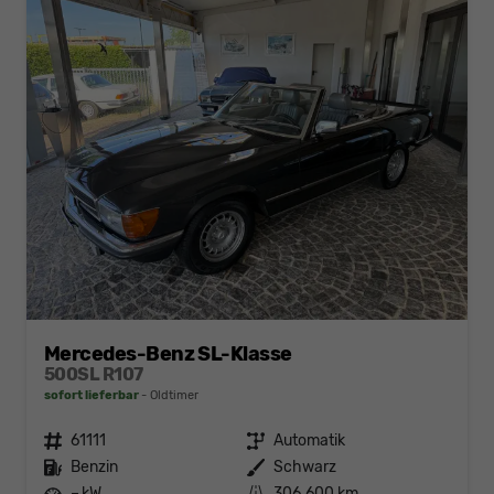
Mercedes-Benz SL-Klasse
500SL R107
sofort lieferbar
Oldtimer
Fahrzeugnr.
61111
Getriebe
Automatik
Kraftstoff
Benzin
Außenfarbe
Schwarz
Leistung
– kW
Kilometerstand
306.600 km