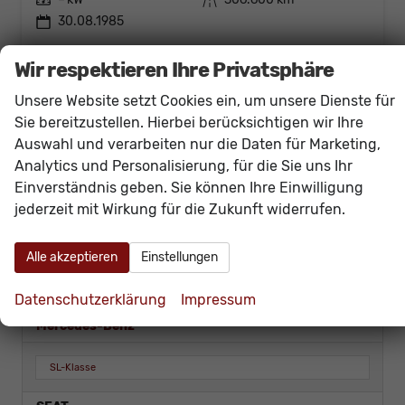
30.08.1985
23.900,– €
Details
Wir respektieren Ihre Privatsphäre
incl. 19% MwSt.
Unsere Website setzt Cookies ein, um unsere Dienste für
Fahrzeugnr.
Sie bereitzustellen. Hierbei berücksichtigen wir Ihre
Auswahl und verarbeiten nur die Daten für Marketing,
Analytics und Personalisierung, für die Sie uns Ihr
LAGERFAHRZEUGE
Einverständnis geben. Sie können Ihre Einwilligung
VORLAUFFAHRZEUGE
jederzeit mit Wirkung für die Zukunft widerrufen.
BESTELLFAHRZEUGE
Alle akzeptieren
Einstellungen
GEBRAUCHTFAHRZEUGE
Ford
Datenschutzerklärung
Impressum
Mercedes-Benz
SL-Klasse