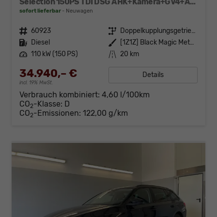
Selection 150PS TDI DSG AHK+Kamera+GV4+ACC+TravelAssist+Sunset+Alu+LightAssist
sofort lieferbar
Neuwagen
Fahrzeugnr.
60923
Getriebe
Doppelkupplungsgetriebe (DSG)
Kraftstoff
Diesel
Außenfarbe
[1Z1Z] Black Magic Metallic
Leistung
110 kW (150 PS)
Kilometerstand
20 km
34.940,– €
Details
incl. 19% MwSt.
Verbrauch kombiniert:
4,60 l/100km
CO
-Klasse:
D
2
CO
-Emissionen:
122,00 g/km
2