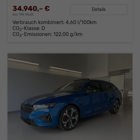
34.940,– €
Details
incl. 19% MwSt.
Verbrauch kombiniert:
4,60 l/100km
CO
-Klasse:
D
2
CO
-Emissionen:
122,00 g/km
2