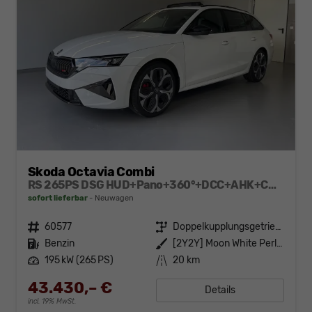
Skoda Octavia Combi
RS 265PS DSG HUD+Pano+360°+DCC+AHK+CANTON+Matrix+Alu19+eHeck+GV4
sofort lieferbar
Neuwagen
Fahrzeugnr.
60577
Getriebe
Doppelkupplungsgetriebe (DSG)
Kraftstoff
Benzin
Außenfarbe
[2Y2Y] Moon White Perleffekt
Leistung
195 kW (265 PS)
Kilometerstand
20 km
43.430,– €
Details
incl. 19% MwSt.