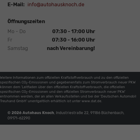
E-Mail:
info@autohausknoch.de
Öffnungszeiten
Mo - Do
07:30 - 17:00 Uhr
Fr
07:30 - 16:00 Uhr
Samstag
nach Vereinbarung!
Weitere Informationen zum offiziellen Kraftstoffverbrauch und zu den offiziellen
spezifischen CO
-Emissionen und gegebenenfalls zum Stromverbrauch neuer PKW
2
können dem 'Leitfaden über den offiziellen Kraftstoffverbrauch, die offiziellen
spezifischen CO
-Emissionen und den offiziellen Stromverbrauch neuer PKW'
2
entnommen werden, der an allen Verkaufsstellen und bei der 'Deutschen Automobil
Treuhand GmbH' unentgeltlich erhältlich ist unter www.dat.de.
© 2026
Autohaus Knoch
,
Industriestraße 22
,
91186
Büchenbach,
09171-62290