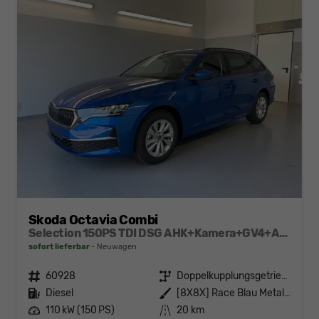
Skoda Octavia Combi
Selection 150PS TDI DSG AHK+Kamera+GV4+ACC+TravelAssist+Sunset+Alu+LightAssist
sofort lieferbar
Neuwagen
Fahrzeugnr.
60928
Getriebe
Doppelkupplungsgetriebe (DSG)
Kraftstoff
Diesel
Außenfarbe
[8X8X] Race Blau Metallic
Leistung
110 kW (150 PS)
Kilometerstand
20 km