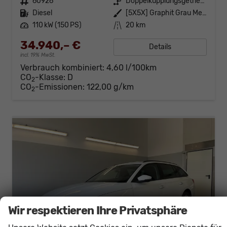
Fahrzeugnr.
60926
Getriebe
Doppelkupplungsgetriebe (DSG)
Kraftstoff
Diesel
Außenfarbe
[5X5X] Graphit Grau Metallic
Leistung
110 kW (150 PS)
Kilometerstand
20 km
34.940,– €
Details
incl. 19% MwSt.
Verbrauch kombiniert:
4,60 l/100km
CO
-Klasse:
D
2
CO
-Emissionen:
122,00 g/km
2
Wir respektieren Ihre Privatsphäre