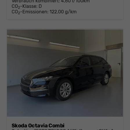
Verbrauch kombiniert:
4,60 l/100km
CO
-Klasse:
D
2
CO
-Emissionen:
122,00 g/km
2
Skoda Octavia Combi