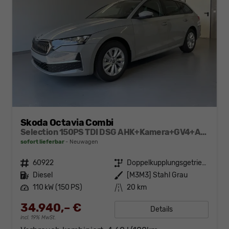
Skoda Octavia Combi
Selection 150PS TDI DSG AHK+Kamera+GV4+ACC+TravelAssist+Sunset+Alu+LightAssist
sofort lieferbar
Neuwagen
Fahrzeugnr.
60922
Getriebe
Doppelkupplungsgetriebe (DSG)
Kraftstoff
Diesel
Außenfarbe
[M3M3] Stahl Grau
Leistung
110 kW (150 PS)
Kilometerstand
20 km
34.940,– €
Details
incl. 19% MwSt.