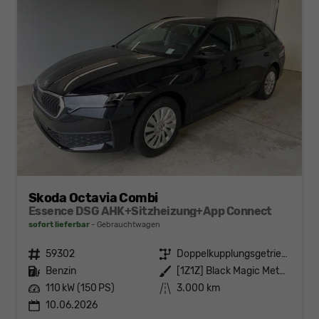
Skoda Octavia Combi
Essence DSG AHK+Sitzheizung+App Connect
sofort lieferbar
Gebrauchtwagen
Fahrzeugnr.
59302
Getriebe
Doppelkupplungsgetriebe (DSG)
Kraftstoff
Benzin
Außenfarbe
[1Z1Z] Black Magic Metallic
Leistung
110 kW (150 PS)
Kilometerstand
3.000 km
10.06.2026