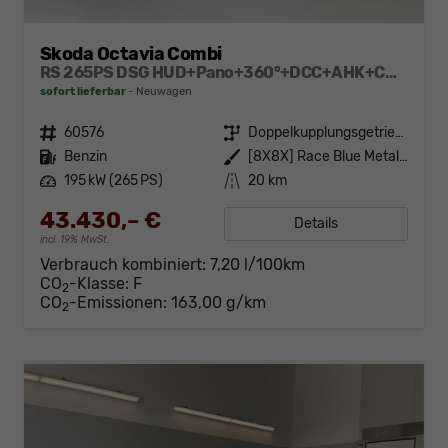
Skoda Octavia Combi
RS 265PS DSG HUD+Pano+360°+DCC+AHK+CANTON+Matrix+Alu19+eHeck+GV4
sofort lieferbar
Neuwagen
Fahrzeugnr.
60576
Getriebe
Doppelkupplungsgetriebe (DSG)
Kraftstoff
Benzin
Außenfarbe
[8X8X] Race Blue Metallic
Leistung
195 kW (265 PS)
Kilometerstand
20 km
43.430,– €
Details
incl. 19% MwSt.
Verbrauch kombiniert:
7,20 l/100km
CO
-Klasse:
F
2
CO
-Emissionen:
163,00 g/km
2