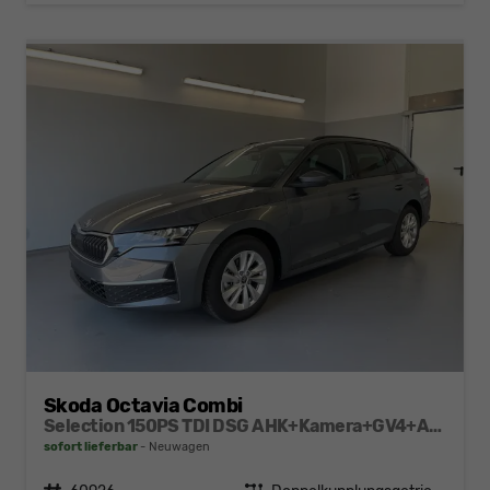
Skoda Octavia Combi
Selection 150PS TDI DSG AHK+Kamera+GV4+ACC+TravelAssist+Sunset+Alu+LightAssist
sofort lieferbar
Neuwagen