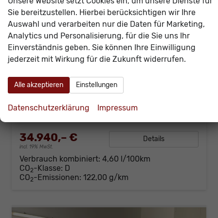
Unsere Website setzt Cookies ein, um unsere Dienste für
Sie bereitzustellen. Hierbei berücksichtigen wir Ihre
Auswahl und verarbeiten nur die Daten für Marketing,
Analytics und Personalisierung, für die Sie uns Ihr
Einverständnis geben. Sie können Ihre Einwilligung
Skoda Octavia Combi
jederzeit mit Wirkung für die Zukunft widerrufen.
Selection 150PS TDI DSG AHK+Kamera+GV4+ACC+TravelAssist+Sunset+Alu+LightAssist
sofort lieferbar
Neuwagen
Alle akzeptieren
Einstellungen
Fahrzeugnr.
60927
Getriebe
Doppelkupplungsgetriebe (DSG)
Kraftstoff
Diesel
Außenfarbe
[2Y2Y] Moon Weiss Perleffekt
Datenschutzerklärung
Impressum
Leistung
110 kW (150 PS)
Kilometerstand
20 km
34.940,– €
Details
incl. 19% MwSt.
Verbrauch kombiniert:
4,60 l/100km
CO
-Klasse:
D
2
CO
-Emissionen:
122,00 g/km
2