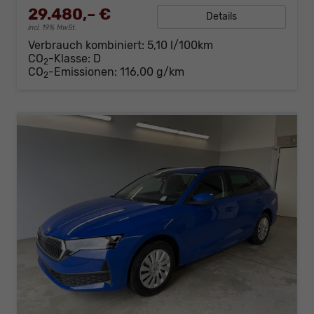
29.480,– €
Details
incl. 19% MwSt.
Verbrauch kombiniert:
5,10 l/100km
CO
-Klasse:
D
2
CO
-Emissionen:
116,00 g/km
2