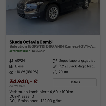
Skoda Octavia Combi
Selection 150PS TDI DSG AHK+Kamera+GV4+ACC+TravelAssist+Sunset+Alu+LightAssist
sofort lieferbar
Neuwagen
Fahrzeugnr.
60924
Getriebe
Doppelkupplungsgetriebe (DSG)
Kraftstoff
Diesel
Außenfarbe
[1Z1Z] Black Magic Metallic
Leistung
110 kW (150 PS)
Kilometerstand
20 km
34.940,– €
Details
incl. 19% MwSt.
Verbrauch kombiniert:
4,60 l/100km
CO
-Klasse:
D
2
CO
-Emissionen:
122,00 g/km
2