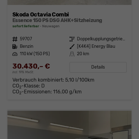
Skoda Octavia Combi
Essence 150 PS DSG AHK+Sitzheizung
sofort lieferbar
Neuwagen
Fahrzeugnr.
59707
Getriebe
Doppelkupplungsgetriebe (DSG)
Kraftstoff
Benzin
Außenfarbe
[K4K4] Energy Blau
Leistung
110 kW (150 PS)
Kilometerstand
20 km
30.430,– €
Details
incl. 19% MwSt.
Verbrauch kombiniert:
5,10 l/100km
CO
-Klasse:
D
2
CO
-Emissionen:
116,00 g/km
2