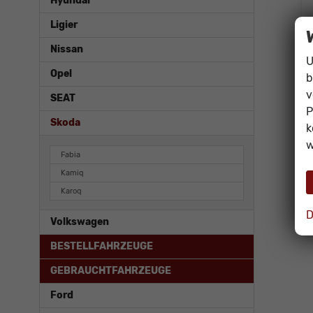
Hyundai
Ligier
Nissan
U
Opel
b
v
SEAT
P
Skoda
k
w
Fabia
Kamiq
Karoq
D
Volkswagen
BESTELLFAHRZEUGE
GEBRAUCHTFAHRZEUGE
Ford