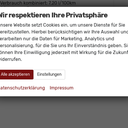
Verbrauch kombiniert:
7,20 l/100km
CO
-Klasse:
F
2
Wir respektieren Ihre Privatsphäre
CO
-Emissionen:
163,00 g/km
2
nsere Website setzt Cookies ein, um unsere Dienste für Sie
ereitzustellen. Hierbei berücksichtigen wir Ihre Auswahl un
erarbeiten nur die Daten für Marketing, Analytics und
ersonalisierung, für die Sie uns Ihr Einverständnis geben. S
önnen Ihre Einwilligung jederzeit mit Wirkung für die Zukunf
iderrufen.
Alle akzeptieren
Einstellungen
atenschutzerklärung
Impressum