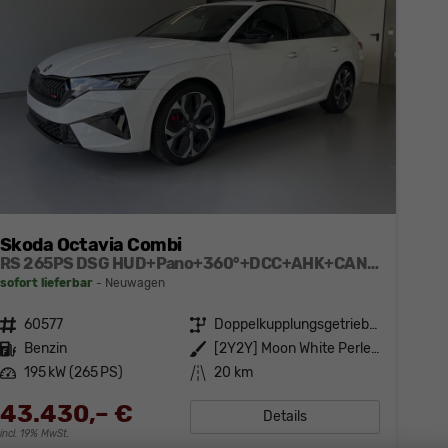
Skoda Octavia Combi
RS 265PS DSG HUD+Pano+360°+DCC+AHK+CANTON+Matrix+Alu19+eHeck+GV4
sofort lieferbar
Neuwagen
Fahrzeugnr.
60577
Getriebe
Doppelkupplungsgetriebe (DSG)
Kraftstoff
Benzin
Außenfarbe
[2Y2Y] Moon White Perleffekt
Leistung
195 kW (265 PS)
Kilometerstand
20 km
43.430,– €
Details
incl. 19% MwSt.