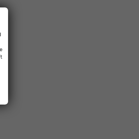
d
ie
t