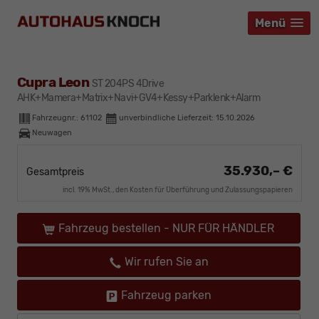
Menü
Menü
Menü
Cupra Leon
ST 204PS 4Drive
AHK+Mamera+Matrix+Navi+GV4+Kessy+Parklenk+Alarm
Fahrzeugnr.:
61102
unverbindliche Lieferzeit:
15.10.2026
Neuwagen
35.930,– €
Gesamtpreis
incl. 19% MwSt., den Kosten für Überführung und Zulassungspapieren
Fahrzeug bestellen - NUR FÜR HÄNDLER
Wir rufen Sie an
Fahrzeug parken