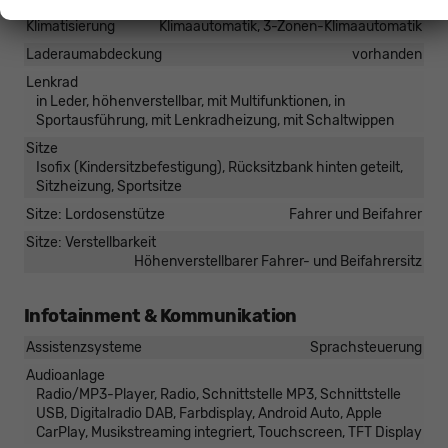
Klimatisierung
Klimaautomatik, 3-Zonen-Klimaautomatik
Laderaumabdeckung
vorhanden
Lenkrad
in Leder, höhenverstellbar, mit Multifunktionen, in
Sportausführung, mit Lenkradheizung, mit Schaltwippen
Sitze
Isofix (Kindersitzbefestigung), Rücksitzbank hinten geteilt,
Sitzheizung, Sportsitze
Sitze: Lordosenstütze
Fahrer und Beifahrer
Sitze: Verstellbarkeit
Höhenverstellbarer Fahrer- und Beifahrersitz
Infotainment & Kommunikation
Assistenzsysteme
Sprachsteuerung
Audioanlage
Radio/MP3-Player, Radio, Schnittstelle MP3, Schnittstelle
USB, Digitalradio DAB, Farbdisplay, Android Auto, Apple
CarPlay, Musikstreaming integriert, Touchscreen, TFT Display