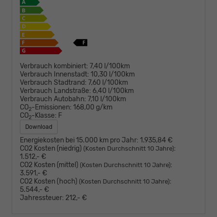
Verbrauch kombiniert:
7,40 l/100km
Verbrauch Innenstadt:
10,30 l/100km
Verbrauch Stadtrand:
7,60 l/100km
Verbrauch Landstraße:
6,40 l/100km
Verbrauch Autobahn:
7,10 l/100km
CO
-Emissionen:
168,00 g/km
2
CO
-Klasse:
F
2
Download
Energiekosten bei 15.000 km pro Jahr:
1.935,84 €
CO2 Kosten (niedrig)
:
(Kosten Durchschnitt 10 Jahre)
1.512,- €
CO2 Kosten (mittel)
:
(Kosten Durchschnitt 10 Jahre)
3.591,- €
CO2 Kosten (hoch)
:
(Kosten Durchschnitt 10 Jahre)
5.544,- €
Jahressteuer:
212,- €