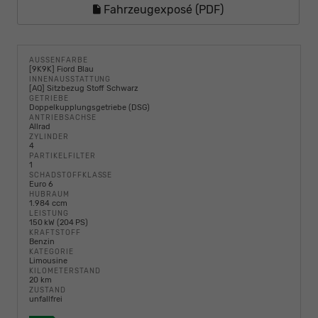
Fahrzeugexposé (PDF)
AUSSENFARBE
[9K9K] Fiord Blau
INNENAUSSTATTUNG
[AQ] Sitzbezug Stoff Schwarz
GETRIEBE
Doppelkupplungsgetriebe (DSG)
ANTRIEBSACHSE
Allrad
ZYLINDER
4
PARTIKELFILTER
1
SCHADSTOFFKLASSE
Euro 6
HUBRAUM
1.984 ccm
LEISTUNG
150 kW (204 PS)
KRAFTSTOFF
Benzin
KATEGORIE
Limousine
KILOMETERSTAND
20 km
ZUSTAND
unfallfrei