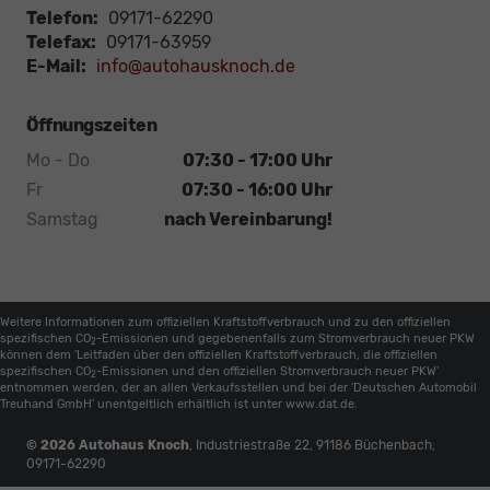
Telefon:
09171-62290
Telefax:
09171-63959
E-Mail:
info@autohausknoch.de
Öffnungszeiten
Mo - Do
07:30 - 17:00 Uhr
Fr
07:30 - 16:00 Uhr
Samstag
nach Vereinbarung!
Weitere Informationen zum offiziellen Kraftstoffverbrauch und zu den offiziellen
spezifischen CO
-Emissionen und gegebenenfalls zum Stromverbrauch neuer PKW
2
können dem 'Leitfaden über den offiziellen Kraftstoffverbrauch, die offiziellen
spezifischen CO
-Emissionen und den offiziellen Stromverbrauch neuer PKW'
2
entnommen werden, der an allen Verkaufsstellen und bei der 'Deutschen Automobil
Treuhand GmbH' unentgeltlich erhältlich ist unter www.dat.de.
© 2026
Autohaus Knoch
,
Industriestraße 22
,
91186
Büchenbach,
09171-62290