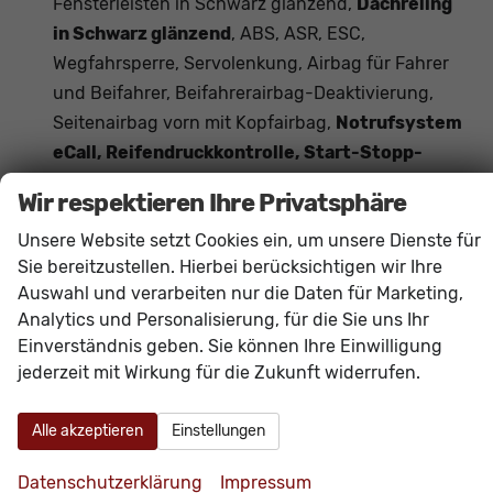
Fensterleisten in Schwarz glänzend,
Dachreling
in Schwarz glänzend
, ABS, ASR, ESC,
Wegfahrsperre, Servolenkung, Airbag für Fahrer
und Beifahrer, Beifahrerairbag-Deaktivierung,
Seitenairbag vorn mit Kopfairbag,
Notrufsystem
eCall, Reifendruckkontrolle, Start-Stopp-
Anlage
, Kopfstützen, Dreipunkt-Sicherheitsgurte,
Wir respektieren Ihre Privatsphäre
Scheibenbremsen,
Fußgängererkennung,
Unsere Website setzt Cookies ein, um unsere Dienste für
Fensterheber elektrisch, Isofix,
Sie bereitzustellen. Hierbei berücksichtigen wir Ihre
Müdigkeitserkennung
Auswahl und verarbeiten nur die Daten für Marketing,
Analytics und Personalisierung, für die Sie uns Ihr
Innen
Einverständnis geben. Sie können Ihre Einwilligung
Ambiente-Beleuchtung
vorhanden
jederzeit mit Wirkung für die Zukunft widerrufen.
Armlehnen
Mittelarmlehne, Vorne und hinten
Doppelter Laderaumboden
vorhanden
Alle akzeptieren
Einstellungen
Fensterheber
elektrisch 4-fach
Datenschutzerklärung
Impressum
Innenraumfilter
vorhanden