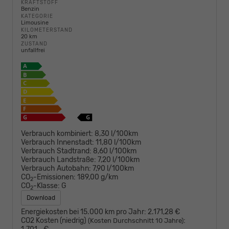
KRAFTSTOFF
Benzin
KATEGORIE
Limousine
KILOMETERSTAND
20 km
ZUSTAND
unfallfrei
Verbrauch kombiniert:
8,30 l/100km
Verbrauch Innenstadt:
11,80 l/100km
Verbrauch Stadtrand:
8,60 l/100km
Verbrauch Landstraße:
7,20 l/100km
Verbrauch Autobahn:
7,90 l/100km
CO
-Emissionen:
189,00 g/km
2
CO
-Klasse:
G
2
Download
Energiekosten bei 15.000 km pro Jahr:
2.171,28 €
CO2 Kosten (niedrig)
:
(Kosten Durchschnitt 10 Jahre)