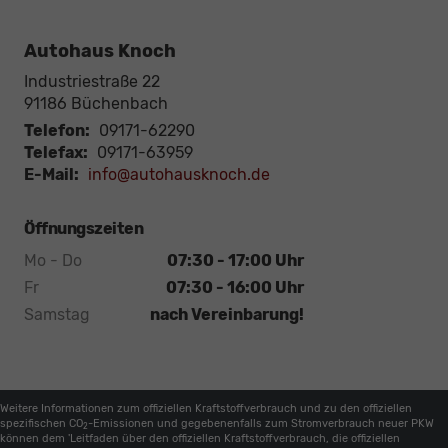
Autohaus Knoch
Industriestraße 22
91186
Büchenbach
Telefon:
09171-62290
Telefax:
09171-63959
E-Mail:
info@autohausknoch.de
Öffnungszeiten
Mo - Do
07:30 - 17:00 Uhr
Fr
07:30 - 16:00 Uhr
Samstag
nach Vereinbarung!
Weitere Informationen zum offiziellen Kraftstoffverbrauch und zu den offiziellen
spezifischen CO
-Emissionen und gegebenenfalls zum Stromverbrauch neuer PKW
2
können dem 'Leitfaden über den offiziellen Kraftstoffverbrauch, die offiziellen