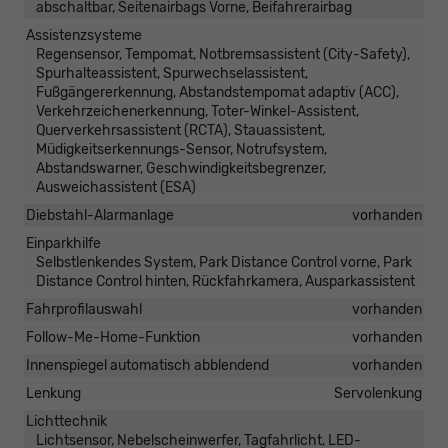
abschaltbar, Seitenairbags Vorne, Beifahrerairbag
Assistenzsysteme
Regensensor, Tempomat, Notbremsassistent (City-Safety),
Spurhalteassistent, Spurwechselassistent,
Fußgängererkennung, Abstandstempomat adaptiv (ACC),
Verkehrzeichenerkennung, Toter-Winkel-Assistent,
Querverkehrsassistent (RCTA), Stauassistent,
Müdigkeitserkennungs-Sensor, Notrufsystem,
Abstandswarner, Geschwindigkeitsbegrenzer,
Ausweichassistent (ESA)
Diebstahl-Alarmanlage
vorhanden
Einparkhilfe
Selbstlenkendes System, Park Distance Control vorne, Park
Distance Control hinten, Rückfahrkamera, Ausparkassistent
Fahrprofilauswahl
vorhanden
Follow-Me-Home-Funktion
vorhanden
Innenspiegel automatisch abblendend
vorhanden
Lenkung
Servolenkung
Lichttechnik
Lichtsensor, Nebelscheinwerfer, Tagfahrlicht, LED-