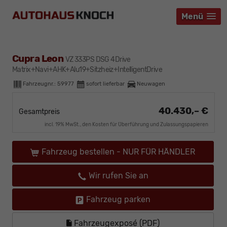
Menü
Menü
Menü
Cupra Leon
VZ 333PS DSG 4Drive
Matrix+Navi+AHK+Alu19+Sitzheiz+IntelligentDrive
Fahrzeugnr.:
59977
sofort lieferbar
Neuwagen
40.430,– €
Gesamtpreis
incl. 19% MwSt., den Kosten für Überführung und Zulassungspapieren
Fahrzeug bestellen - NUR FÜR HÄNDLER
Wir rufen Sie an
Fahrzeug parken
Fahrzeugexposé (PDF)