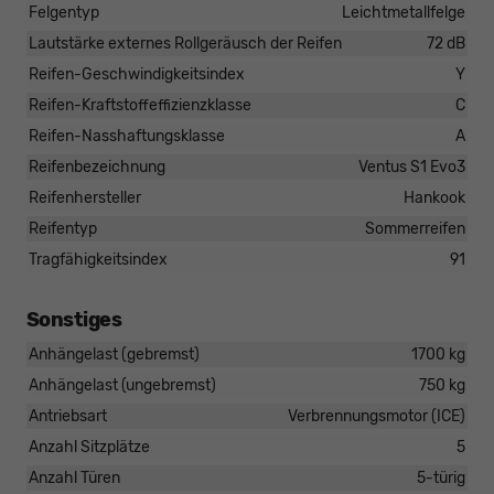
Felgentyp
Leichtmetallfelge
Lautstärke externes Rollgeräusch der Reifen
72 dB
Reifen-Geschwindigkeitsindex
Y
Reifen-Kraftstoffeffizienzklasse
C
Reifen-Nasshaftungsklasse
A
Reifenbezeichnung
Ventus S1 Evo3
Reifenhersteller
Hankook
Reifentyp
Sommerreifen
Tragfähigkeitsindex
91
Sonstiges
Anhängelast (gebremst)
1700 kg
Anhängelast (ungebremst)
750 kg
Antriebsart
Verbrennungsmotor (ICE)
Anzahl Sitzplätze
5
Anzahl Türen
5-türig