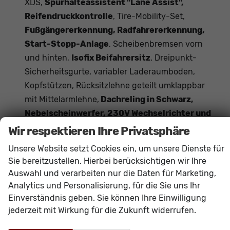
XDS,
Spurhalteassistent "Lane Assist",
Reifendruckkontrolle
, Tire-Mobility-Set,
Fußgängererkennung, Radfahrererkennung,
Start-Stopp-Anlage
, Scheibenbremsen vorn
und hinten,
Isofix Beifahrersitz
, Dreipunkt-
Sicherheitsgurte, variabler Laderaumboden,
Kopfstützen, Rücksitzlehne geteilt umklappbar
mit Mittelarmlehne,
Dachreling in Schwarz,
Nebelscheinwerfer, 230V Wechselrichter und
Steckdose
, Schublade unter dem Beifahrersitz,
Wir respektieren Ihre Privatsphäre
Ambientebeleuchtung
Unsere Website setzt Cookies ein, um unsere Dienste für
Sie bereitzustellen. Hierbei berücksichtigen wir Ihre
Innen
Auswahl und verarbeiten nur die Daten für Marketing,
Analytics und Personalisierung, für die Sie uns Ihr
Ambiente-Beleuchtung
vorhanden
Einverständnis geben. Sie können Ihre Einwilligung
Armlehnen
Mittelarmlehne, Vorne und hinten
jederzeit mit Wirkung für die Zukunft widerrufen.
Doppelter Laderaumboden
vorhanden
Durchlademöglichkeit
vorhanden