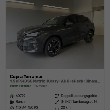
Cupra Terramar
1.5 eTSI DSG Matrix+Kessy+AHK+eHeck+Dinamica+CarPlay+eHeck+GV5
sofort lieferbar
Neuwagen
Fahrzeugnr.
60779
Getriebe
Doppelkupplungsgetriebe (DSG)
Kraftstoff
Benzin
Außenfarbe
[N7N7] Tamboragrau Metallic
Leistung
110 kW (150 PS)
Kilometerstand
20 km