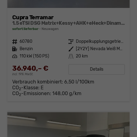
Cupra Terramar
1.5 eTSI DSG Matrix+Kessy+AHK+eHeck+Dinamica+CarPlay+eHeck+GV5
sofort lieferbar
Neuwagen
Fahrzeugnr.
60780
Getriebe
Doppelkupplungsgetriebe (DSG)
Kraftstoff
Benzin
Außenfarbe
[2Y2Y] Nevada Weiß Metallic
Leistung
110 kW (150 PS)
Kilometerstand
20 km
36.940,– €
Details
incl. 19% MwSt.
Verbrauch kombiniert:
6,50 l/100km
CO
-Klasse:
E
2
CO
-Emissionen:
148,00 g/km
2