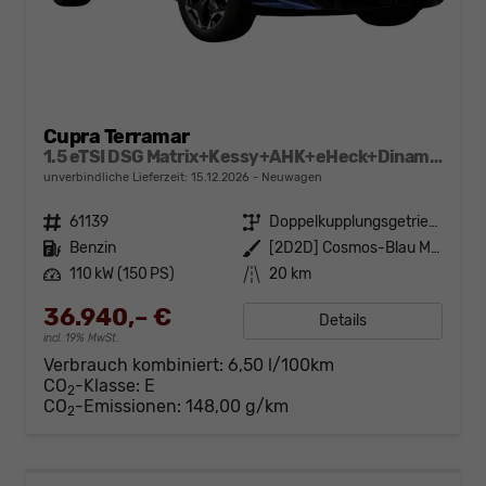
Cupra Terramar
1.5 eTSI DSG Matrix+Kessy+AHK+eHeck+Dinamica+CarPlay+eHeck+GV5
unverbindliche Lieferzeit:
15.12.2026
Neuwagen
Fahrzeugnr.
61139
Getriebe
Doppelkupplungsgetriebe (DSG)
Kraftstoff
Benzin
Außenfarbe
[2D2D] Cosmos-Blau Metallic
Leistung
110 kW (150 PS)
Kilometerstand
20 km
36.940,– €
Details
incl. 19% MwSt.
Verbrauch kombiniert:
6,50 l/100km
CO
-Klasse:
E
2
CO
-Emissionen:
148,00 g/km
2