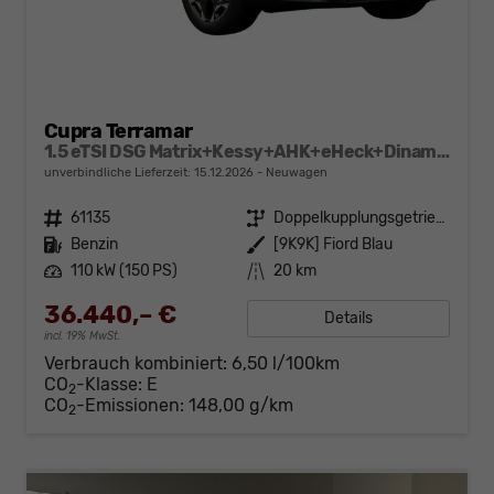
Cupra Terramar
1.5 eTSI DSG Matrix+Kessy+AHK+eHeck+Dinamica+CarPlay+eHeck+GV5
unverbindliche Lieferzeit:
15.12.2026
Neuwagen
Fahrzeugnr.
61135
Getriebe
Doppelkupplungsgetriebe (DSG)
Kraftstoff
Benzin
Außenfarbe
[9K9K] Fiord Blau
Leistung
110 kW (150 PS)
Kilometerstand
20 km
36.440,– €
Details
incl. 19% MwSt.
Verbrauch kombiniert:
6,50 l/100km
CO
-Klasse:
E
2
CO
-Emissionen:
148,00 g/km
2