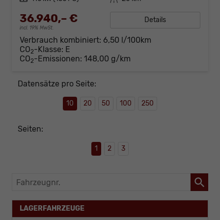
36.940,– €
Details
incl. 19% MwSt.
Verbrauch kombiniert:
6,50 l/100km
CO
-Klasse:
E
2
CO
-Emissionen:
148,00 g/km
2
Datensätze pro Seite:
10
20
50
100
250
Seiten:
1
2
3
Fahrzeugnr.
LAGERFAHRZEUGE