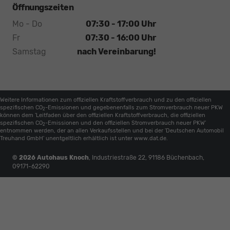
Öffnungszeiten
Mo - Do
07:30 - 17:00 Uhr
Fr
07:30 - 16:00 Uhr
Samstag
nach Vereinbarung!
Weitere Informationen zum offiziellen Kraftstoffverbrauch und zu den offiziellen
spezifischen CO
-Emissionen und gegebenenfalls zum Stromverbrauch neuer PKW
2
können dem 'Leitfaden über den offiziellen Kraftstoffverbrauch, die offiziellen
spezifischen CO
-Emissionen und den offiziellen Stromverbrauch neuer PKW'
2
entnommen werden, der an allen Verkaufsstellen und bei der 'Deutschen Automobil
Treuhand GmbH' unentgeltlich erhältlich ist unter www.dat.de.
© 2026
Autohaus Knoch
,
Industriestraße 22
,
91186
Büchenbach,
09171-62290