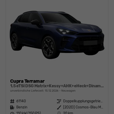
Cupra Terramar
1.5 eTSI DSG Matrix+Kessy+AHK+eHeck+Dinamica+CarPlay+eHeck+GV5
unverbindliche Lieferzeit:
15.12.2026
Neuwagen
Fahrzeugnr.
61140
Getriebe
Doppelkupplungsgetriebe (DSG)
Kraftstoff
Benzin
Außenfarbe
[2D2D] Cosmos-Blau Metallic
Leistung
110 kW (150 PS)
Kilometerstand
20 km