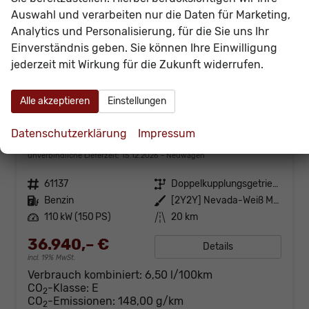
Auswahl und verarbeiten nur die Daten für Marketing,
Analytics und Personalisierung, für die Sie uns Ihr
Einverständnis geben. Sie können Ihre Einwilligung
jederzeit mit Wirkung für die Zukunft widerrufen.
Alle akzeptieren
Einstellungen
Cupra Terramar
Datenschutzerklärung
Impressum
1.5 eTSI DSG Matrix+Kessy+AHK+eHeck+Dinamica+CarPlay+eHeck+GV5
unverbindliche Lieferzeit:
15.12.2026
Neuwagen
Fahrzeugnr.
61137
Getriebe
Doppelkupplungsgetriebe (DSG)
Kraftstoff
Benzin
Außenfarbe
[2Y2Y] Nevada-Weiß Metallic
Leistung
110 kW (150 PS)
Kilometerstand
20 km
36.940,– €
Details
incl. 19% MwSt.
Verbrauch kombiniert:
6,50 l/100km
CO
-Klasse:
E
2
CO
-Emissionen:
148,00 g/km
2