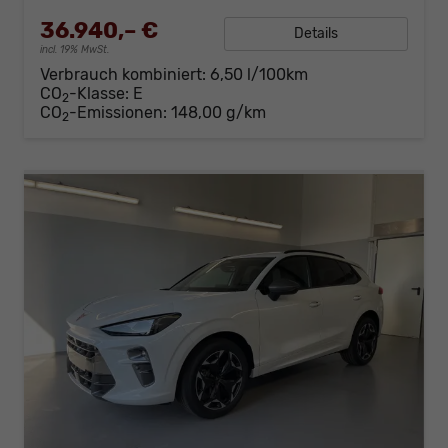
36.940,– €
Details
incl. 19% MwSt.
Verbrauch kombiniert:
6,50 l/100km
CO
-Klasse:
E
2
CO
-Emissionen:
148,00 g/km
2