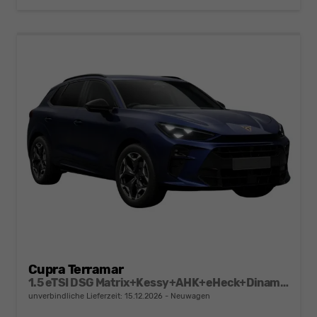
Cupra Terramar
1.5 eTSI DSG Matrix+Kessy+AHK+eHeck+Dinamica+CarPlay+eHeck+GV5
unverbindliche Lieferzeit:
15.12.2026
Neuwagen