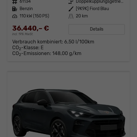
Fahrzeugnr.
61134
Getriebe
Doppelkupplungsgetriebe (DSG)
Kraftstoff
Benzin
Außenfarbe
[9K9K] Fiord Blau
Leistung
110 kW (150 PS)
Kilometerstand
20 km
36.440,– €
Details
incl. 19% MwSt.
Verbrauch kombiniert:
6,50 l/100km
CO
-Klasse:
E
2
CO
-Emissionen:
148,00 g/km
2