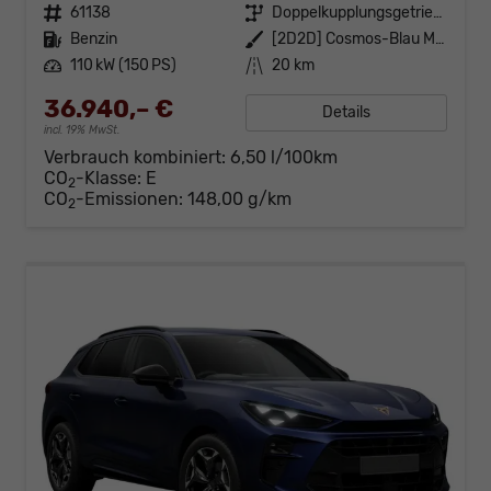
Fahrzeugnr.
61138
Getriebe
Doppelkupplungsgetriebe (DSG)
Kraftstoff
Benzin
Außenfarbe
[2D2D] Cosmos-Blau Metallic
Leistung
110 kW (150 PS)
Kilometerstand
20 km
36.940,– €
Details
incl. 19% MwSt.
Verbrauch kombiniert:
6,50 l/100km
CO
-Klasse:
E
2
CO
-Emissionen:
148,00 g/km
2