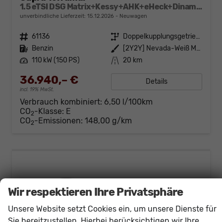
1.5 eTSI DSG Matrix+Kessy+AHK+eHeck+Dinamica+CarPlay+eHeck+GV5
unverbindliche Lieferzeit:
15.12.2026
Neuwagen
Fahrzeugnr.
61136
Getriebe
Doppelkupplungsgetriebe (DSG)
Kraftstoff
Benzin
Außenfarbe
[2Y2Y] Nevada-Weiß Metallic
Leistung
110 kW (150 PS)
Kilometerstand
20 km
36.940,– €
Details
incl. 19% MwSt.
Verbrauch kombiniert:
6,50 l/100km
CO
-Klasse:
E
2
CO
-Emissionen:
148,00 g/km
2
Wir respektieren Ihre Privatsphäre
Unsere Website setzt Cookies ein, um unsere Dienste für
Sie bereitzustellen. Hierbei berücksichtigen wir Ihre