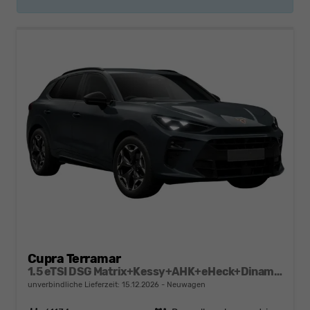
Cupra Terramar
1.5 eTSI DSG Matrix+Kessy+AHK+eHeck+Dinamica+CarPlay+eHeck+GV5
unverbindliche Lieferzeit:
15.12.2026
Neuwagen