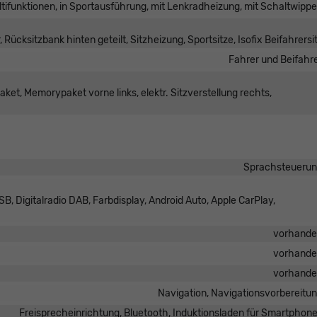
ultifunktionen, in Sportausführung, mit Lenkradheizung, mit Schaltwipp
 Rücksitzbank hinten geteilt, Sitzheizung, Sportsitze, Isofix Beifahrersi
Fahrer und Beifahr
ket, Memorypaket vorne links, elektr. Sitzverstellung rechts,
Sprachsteueru
B, Digitalradio DAB, Farbdisplay, Android Auto, Apple CarPlay,
vorhand
vorhand
vorhand
Navigation, Navigationsvorbereitu
Freisprecheinrichtung, Bluetooth, Induktionsladen für Smartphon