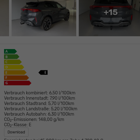
+15
Verbrauch kombiniert:
6,50 l/100km
Verbrauch Innenstadt:
7,90 l/100km
Verbrauch Stadtrand:
5,70 l/100km
Verbrauch Landstraße:
5,20 l/100km
Verbrauch Autobahn:
6,30 l/100km
CO
-Emissionen:
148,00 g/km
2
CO
-Klasse:
E
2
Download