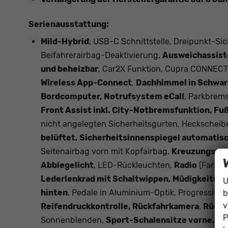
Serienausstattung:
Mild-Hybrid
, USB-C Schnittstelle, Dreipunkt-Sic
Beifahrerairbag-Deaktivierung,
Ausweichassiste
und beheizbar
, Car2X Funktion, Cupra CONNECT
Wireless App-Connect
,
Dachhimmel in Schwarz,
Bordcomputer, Notrufsystem eCall
, Parkbrems
Front Assist inkl. City-Notbremsfunktion, 
nicht angelegten Sicherheitsgurten, Heckschei
belüftet, Sicherheitsinnenspiegel automatis
Seitenairbag vorn mit Kopfairbag,
Kreuzungsass
Abbiegelicht
, LED-Rückleuchten,
Radio
(Farbdi
Lederlenkrad mit Schaltwippen, Müdigkeitse
U
hinten
, Pedale in Aluminium-Optik, Progressivl
b
v
Reifendruckkontrolle, Rückfahrkamera
,
Rücks
P
Sonnenblenden,
Sport-Schalensitze vorne, S