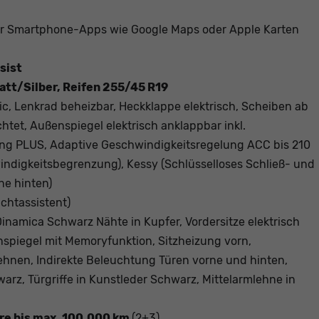
 Smartphone-Apps wie Google Maps oder Apple Karten
sist
att/Silber, Reifen 255/45 R19
c, Lenkrad beheizbar, Heckklappe elektrisch, Scheiben ab
htet, Außenspiegel elektrisch anklappbar inkl.
ng PLUS, Adaptive Geschwindigkeitsregelung ACC bis 210
indigkeitsbegrenzung), Kessy (Schlüsselloses Schließ- und
ne hinten)
ichtassistent)
 Dinamica Schwarz Nähte in Kupfer, Vordersitze elektrisch
enspiegel mit Memoryfunktion, Sitzheizung vorn,
lehnen, Indirekte Beleuchtung Türen vorne und hinten,
arz, Türgriffe in Kunstleder Schwarz, Mittelarmlehne in
hre bis max. 100.000 km
(2+3)