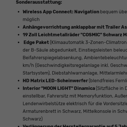
Sonderausstattung:
Wireless App Connect: Navigation
bequem über
möglich
Anhängevorrichtung anklappbar mit Trailer As
19 Zoll Leichtmetallräder "COSMIC" Schwarz M
Edge Paket
(Klimaautomatik 3-Zonen-Climatroni
der B-Säule abgedunkelt, Einstiegsleisten beleuc
Beifahrerspiegelabsenkung, Ambientebeleuchtu
km/h (Geschwindigkeitsregelanlage inkl. Geschw
Startsystem), Diebstahlwarnanlage, Mittelarmleh
HD Matrix LED-Scheinwerfer
(blendfreies Fernl
Interior "MOON LIGHT" Dinamica
(Sitzfläche in
einstellbar, Fahrersitz mit Memoryfunktion, Auß
Lendenwirbelstütze elektrisch für die Vordersitz
Armaturenbrett in Schwarz, Mittelkonsole in Schw
Schwarz)
Verlängerung der Herstellergarantie auf 5 Ja