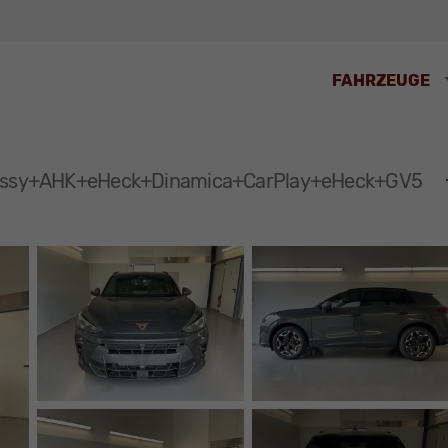
FAHRZEUGE
+Kessy+AHK+eHeck+Dinamica+CarPlay+eHeck+GV5