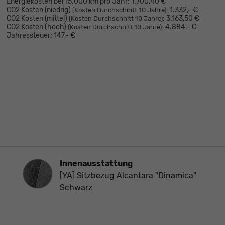
Energiekosten bei 15.000 km pro Jahr:
1.700,40 €
CO2 Kosten (niedrig)
:
1.332,- €
(Kosten Durchschnitt 10 Jahre)
CO2 Kosten (mittel)
:
3.163,50 €
(Kosten Durchschnitt 10 Jahre)
CO2 Kosten (hoch)
:
4.884,- €
(Kosten Durchschnitt 10 Jahre)
Jahressteuer:
147,- €
Innenausstattung
Innenausstattung
[YA] Sitzbezug Alcantara "Dinamica"
Schwarz