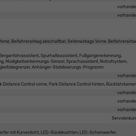
vorhand
vorhand
orne, Beifahrerairbag abschaltbar, Seitenairbags Vorne, Beifahrerairb
Berganfahrassistent, Spurhalteassistent, Fußgängererkennung,
, Müdigkeitserkennungs-Sensor, Sprachassistent, Notrufsystem,
keitsbegrenzer, Anhänger-Stabilisierungs-Programm
vorhand
k Distance Control vorne, Park Distance Control hinten, Rückfahrkame
vorhand
vorhand
vorhand
Servolenku
erfer mit Kurvenlicht, LED-Rückleuchten, LED-Scheinwerfer,