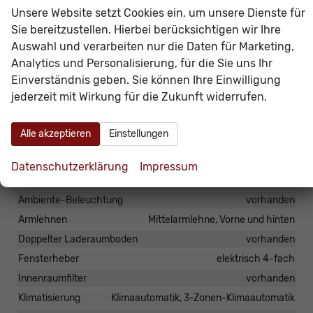
ASR, ESC, Parkbremse elektronisch, Start-Stopp-
Unsere Website setzt Cookies ein, um unsere Dienste für
Anlage.
Sie bereitzustellen. Hierbei berücksichtigen wir Ihre
Das Fahrzeug verfügt über kein fest verbautes
Auswahl und verarbeiten nur die Daten für Marketing,
Analytics und Personalisierung, für die Sie uns Ihr
Navigationssystem. Durch
Apple CarPlay /
Einverständnis geben. Sie können Ihre Einwilligung
Android Auto
ist jedoch eine
Navigation
über
jederzeit mit Wirkung für die Zukunft widerrufen.
kompatible Smartphone-Apps (z.B. Google Maps
oder Apple Karten) über den
Fahrzeugbildschirm
Alle akzeptieren
Einstellungen
möglich.
Datenschutzerklärung
Impressum
Innen
Ambiente-Beleuchtung
vorhanden
Armlehnen
Mittelarmlehne, Vorne und hinten
Doppelter Laderaumboden
vorhanden
Fensterheber
elektrisch 4-fach
Innenraumfilter
vorhanden
Klimatisierung
Klimaautomatik, 3-Zonen-Klimaautomatik