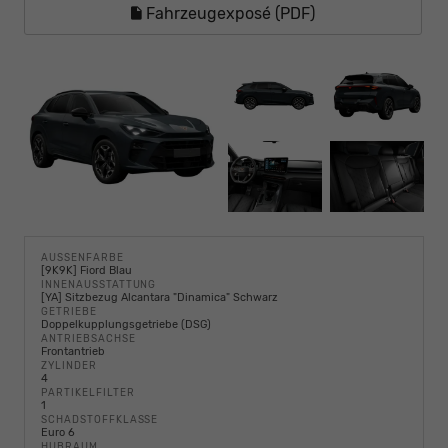
Fahrzeugexposé (PDF)
AUSSENFARBE
[9K9K] Fiord Blau
INNENAUSSTATTUNG
[YA] Sitzbezug Alcantara "Dinamica" Schwarz
GETRIEBE
Doppelkupplungsgetriebe (DSG)
ANTRIEBSACHSE
Frontantrieb
ZYLINDER
4
PARTIKELFILTER
1
SCHADSTOFFKLASSE
Euro 6
HUBRAUM