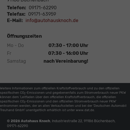
Telefon:
09171-62290
Telefax:
09171-63959
E-Mail:
info@autohausknoch.de
Öffnungszeiten
Mo - Do
07:30 - 17:00 Uhr
Fr
07:30 - 16:00 Uhr
Samstag
nach Vereinbarung!
Weitere Informationen zum offiziellen Kraftstoffverbrauch und zu den offiziellen
spezifischen CO
-Emissionen und gegebenenfalls zum Stromverbrauch neuer PKW
2
können dem 'Leitfaden über den offiziellen Kraftstoffverbrauch, die offiziellen
spezifischen CO
-Emissionen und den offiziellen Stromverbrauch neuer PKW'
2
entnommen werden, der an allen Verkaufsstellen und bei der 'Deutschen Automobil
Treuhand GmbH' unentgeltlich erhältlich ist unter www.dat.de.
© 2026
Autohaus Knoch
,
Industriestraße 22
,
91186
Büchenbach,
09171-62290