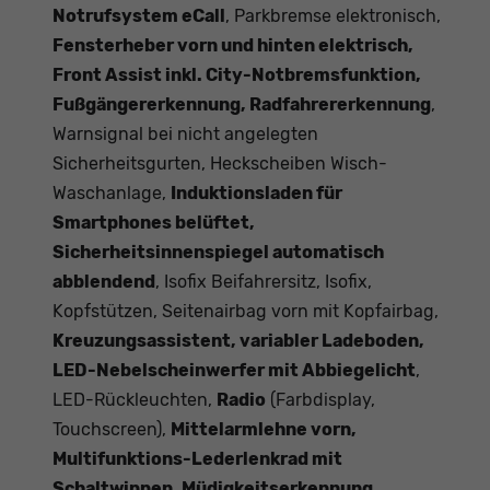
Notrufsystem eCall
, Parkbremse elektronisch,
Fensterheber vorn und hinten elektrisch,
Front Assist inkl. City-Notbremsfunktion,
Fußgängererkennung, Radfahrererkennung
,
Warnsignal bei nicht angelegten
Sicherheitsgurten, Heckscheiben Wisch-
Waschanlage,
Induktionsladen für
Smartphones belüftet,
Sicherheitsinnenspiegel automatisch
abblendend
, Isofix Beifahrersitz, Isofix,
Kopfstützen, Seitenairbag vorn mit Kopfairbag,
Kreuzungsassistent, variabler Ladeboden,
LED-Nebelscheinwerfer mit Abbiegelicht
,
LED-Rückleuchten,
Radio
(Farbdisplay,
Touchscreen),
Mittelarmlehne vorn,
Multifunktions-Lederlenkrad mit
Schaltwippen, Müdigkeitserkennung,