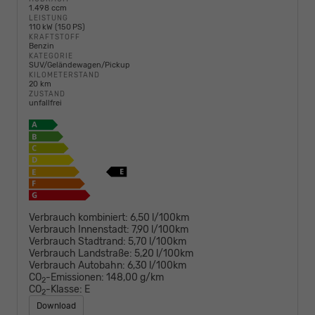
1.498 ccm
LEISTUNG
110 kW (150 PS)
KRAFTSTOFF
Benzin
KATEGORIE
SUV/Geländewagen/Pickup
KILOMETERSTAND
20 km
ZUSTAND
unfallfrei
Verbrauch kombiniert:
6,50 l/100km
Verbrauch Innenstadt:
7,90 l/100km
Verbrauch Stadtrand:
5,70 l/100km
Verbrauch Landstraße:
5,20 l/100km
Verbrauch Autobahn:
6,30 l/100km
CO
-Emissionen:
148,00 g/km
2
CO
-Klasse:
E
2
Download