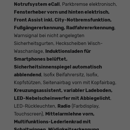
Notrufsystem eCall
, Parkbremse elektronisch,
Fensterheber vorn und hinten elektrisch,
Front Assist inkl. City-Notbremsfunktion,
Fußgängererkennung, Radfahrererkennung
,
Warnsignal bei nicht angelegten
Sicherheitsgurten, Heckscheiben Wisch-
Waschanlage,
Induktionsladen für
Smartphones belüftet,
Sicherheitsinnenspiegel automatisch
abblendend
, Isofix Beifahrersitz, Isofix,
Kopfstützen, Seitenairbag vorn mit Kopfairbag,
Kreuzungsassistent, variabler Ladeboden,
LED-Nebelscheinwerfer mit Abbiegelicht
,
LED-Rückleuchten,
Radio
(Farbdisplay,
Touchscreen),
Mittelarmlehne vorn,
Multifunktions-Lederlenkrad mit
Schaltwippen, Müdigkeitserkennung,