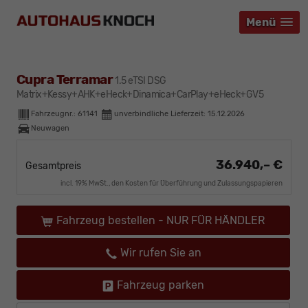
Menü
Menü
Menü
Cupra Terramar
1.5 eTSI DSG
Matrix+Kessy+AHK+eHeck+Dinamica+CarPlay+eHeck+GV5
Fahrzeugnr.:
61141
unverbindliche Lieferzeit:
15.12.2026
Neuwagen
36.940,– €
Gesamtpreis
incl. 19% MwSt., den Kosten für Überführung und Zulassungspapieren
Fahrzeug bestellen - NUR FÜR HÄNDLER
Wir rufen Sie an
Fahrzeug parken