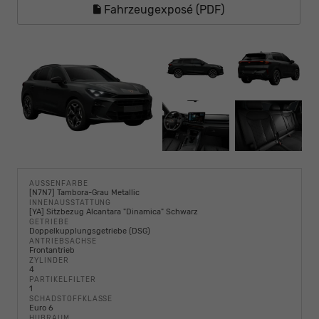
Fahrzeugexposé (PDF)
AUSSENFARBE
[N7N7] Tambora-Grau Metallic
INNENAUSSTATTUNG
[YA] Sitzbezug Alcantara "Dinamica" Schwarz
GETRIEBE
Doppelkupplungsgetriebe (DSG)
ANTRIEBSACHSE
Frontantrieb
ZYLINDER
4
PARTIKELFILTER
1
SCHADSTOFFKLASSE
Euro 6
HUBRAUM