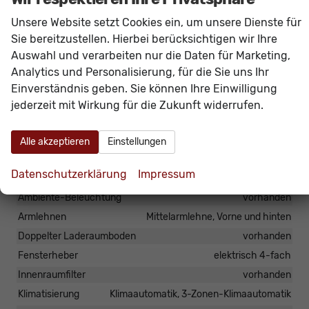
ASR, ESC, Parkbremse elektronisch, Start-Stopp-
Unsere Website setzt Cookies ein, um unsere Dienste für
Anlage.
Sie bereitzustellen. Hierbei berücksichtigen wir Ihre
Das Fahrzeug verfügt über kein fest verbautes
Auswahl und verarbeiten nur die Daten für Marketing,
Navigationssystem. Durch
Apple CarPlay /
Analytics und Personalisierung, für die Sie uns Ihr
Android Auto
ist jedoch eine
Navigation
über
Einverständnis geben. Sie können Ihre Einwilligung
kompatible Smartphone-Apps (z.B. Google Maps
jederzeit mit Wirkung für die Zukunft widerrufen.
oder Apple Karten) über den
Fahrzeugbildschirm
möglich.
Alle akzeptieren
Einstellungen
Datenschutzerklärung
Impressum
Innen
Ambiente-Beleuchtung
vorhanden
Armlehnen
Mittelarmlehne, Vorne und hinten
Doppelter Laderaumboden
vorhanden
Fensterheber
elektrisch 4-fach
Innenraumfilter
vorhanden
Klimatisierung
Klimaautomatik, 3-Zonen-Klimaautomatik