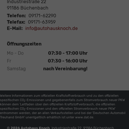
Industriestraße 22
91186
Büchenbach
Telefon:
09171-62290
Telefax:
09171-63959
E-Mail:
info@autohausknoch.de
Öffnungszeiten
Mo - Do
07:30 - 17:00 Uhr
Fr
07:30 - 16:00 Uhr
Samstag
nach Vereinbarung!
Weitere Informationen zum offiziellen Kraftstoffverbrauch und zu den offiziellen
spezifischen CO
-Emissionen und gegebenenfalls zum Stromverbrauch neuer PKW
2
können dem 'Leitfaden über den offiziellen Kraftstoffverbrauch, die offiziellen
spezifischen CO
-Emissionen und den offiziellen Stromverbrauch neuer PKW'
2
entnommen werden, der an allen Verkaufsstellen und bei der 'Deutschen Automobil
Treuhand GmbH' unentgeltlich erhältlich ist unter www.dat.de.
© 2026
Autohaus Knoch
,
Industriestraße 22
,
91186
Büchenbach,