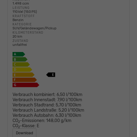
1.498 ccm
LEISTUNG
110 kW (150 PS)
KRAFTSTOFF
Benzin
KATEGORIE
SUV/Geländewagen/Pickup
KILOMETERSTAND
20 km
ZUSTAND
unfallfrei
Verbrauch kombiniert:
6,50 l/100km
Verbrauch Innenstadt:
7,90 l/100km
Verbrauch Stadtrand:
5,70 l/100km
Verbrauch Landstraße:
5,20 l/100km
Verbrauch Autobahn:
6,30 l/100km
CO
-Emissionen:
148,00 g/km
2
CO
-Klasse:
E
2
Download