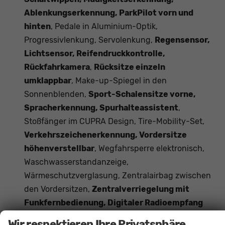
Ablenkungserkennung, ParkPilot vorn und
hinten
, Pedale in Aluminium-Optik,
Progressivlenkung, Servolenkung,
Regensensor,
Lichtsensor, Reifendruckkontrolle,
Rückfahrkamera
,
Rücksitze einzeln
umklappbar
, Make-up-Spiegel in den
Sonnenblenden,
Sport-Schalensitze vorne,
Spracherkennung, Spurhalteassistent
,
Stoßfänger im CUPRA Design, Tire-Mobility-Set,
Verkehrszeichenerkennung, Vordersitze
höhenverstellbar
, Wegfahrsperre elektronisch,
Waschwasserstandanzeige,
Wärmeschutzverglasung, Zentralairbag zwischen
den Vordersitzen,
Zentralverriegelung mit
Funkfernbedienung, Digitaler Radioempfang
DAB, Freisprecheinrichtung Bluetooth
, ABS,
Wir respektieren Ihre Privatsphäre