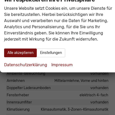
ASR, ESC, Parkbremse elektronisch, Start-Stopp-
Unsere Website setzt Cookies ein, um unsere Dienste für
Anlage.
Sie bereitzustellen. Hierbei berücksichtigen wir Ihre
Das Fahrzeug verfügt über kein fest verbautes
Auswahl und verarbeiten nur die Daten für Marketing,
Navigationssystem. Durch
Apple CarPlay /
Analytics und Personalisierung, für die Sie uns Ihr
Android Auto
ist jedoch eine
Navigation
über
Einverständnis geben. Sie können Ihre Einwilligung
kompatible Smartphone-Apps (z.B. Google Maps
jederzeit mit Wirkung für die Zukunft widerrufen.
oder Apple Karten) über den
Fahrzeugbildschirm
möglich.
Alle akzeptieren
Einstellungen
Datenschutzerklärung
Impressum
Innen
Ambiente-Beleuchtung
vorhanden
Armlehnen
Mittelarmlehne, Vorne und hinten
Doppelter Laderaumboden
vorhanden
Fensterheber
elektrisch 4-fach
Innenraumfilter
vorhanden
Klimatisierung
Klimaautomatik, 3-Zonen-Klimaautomatik