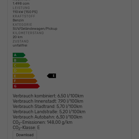
1.498 ccm
LEISTUNG
110 kW (150 PS)
KRAFTSTOFF
Benzin
KATEGORIE
SUV/Geländewagen/Pickup
KILOMETERSTAND
20 km
ZUSTAND
unfallfrei
Verbrauch kombiniert:
6,50 l/100km
Verbrauch Innenstadt:
7,90 l/100km
Verbrauch Stadtrand:
5,70 l/100km
Verbrauch Landstraße:
5,20 l/100km
Verbrauch Autobahn:
6,30 l/100km
CO
-Emissionen:
148,00 g/km
2
CO
-Klasse:
E
2
Download