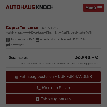
Menü
Menü
Menü
Cupra Terramar
1.5 eTSI DSG
Matrix+Kessy+AHK+eHeck+Dinamica+CarPlay+eHeck+GV5
Fahrzeugnr.:
61143
unverbindliche Lieferzeit:
15.12.2026
Neuwagen
36.940,– €
Gesamtpreis
incl. 19% MwSt., den Kosten für Überführung und Zulassungspapieren
Fahrzeug bestellen - NUR FÜR HÄNDLER
Wir rufen Sie an
Fahrzeug parken