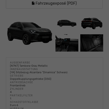
Fahrzeugexposé (PDF)
AUSSENFARBE
[N7N7] Tambora-Grau Metallic
INNENAUSSTATTUNG
[YA] Sitzbezug Alcantara "Dinamica" Schwarz
GETRIEBE
Doppelkupplungsgetriebe (DSG)
ANTRIEBSACHSE
Frontantrieb
ZYLINDER
4
PARTIKELFILTER
1
SCHADSTOFFKLASSE
Euro 6
HUBRAUM