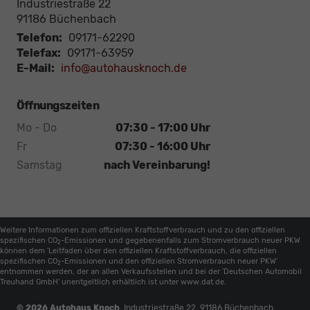
Industriestraße 22
91186
Büchenbach
Telefon:
09171-62290
Telefax:
09171-63959
E-Mail:
info@autohausknoch.de
Öffnungszeiten
Mo - Do
07:30 - 17:00 Uhr
Fr
07:30 - 16:00 Uhr
Samstag
nach Vereinbarung!
Weitere Informationen zum offiziellen Kraftstoffverbrauch und zu den offiziellen
spezifischen CO
-Emissionen und gegebenenfalls zum Stromverbrauch neuer PKW
2
können dem 'Leitfaden über den offiziellen Kraftstoffverbrauch, die offiziellen
spezifischen CO
-Emissionen und den offiziellen Stromverbrauch neuer PKW'
2
entnommen werden, der an allen Verkaufsstellen und bei der 'Deutschen Automobil
Treuhand GmbH' unentgeltlich erhältlich ist unter www.dat.de.
© 2026
Autohaus Knoch
,
Industriestraße 22
,
91186
Büchenbach,