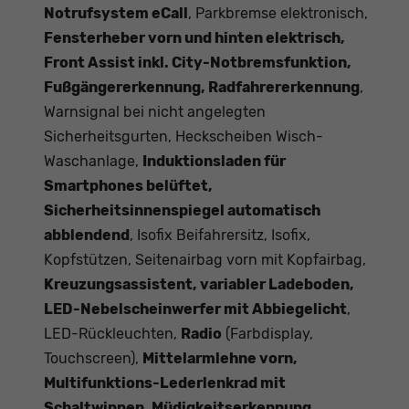
Notrufsystem eCall
, Parkbremse elektronisch,
Fensterheber vorn und hinten elektrisch,
Front Assist inkl. City-Notbremsfunktion,
Fußgängererkennung, Radfahrererkennung
,
Warnsignal bei nicht angelegten
Sicherheitsgurten, Heckscheiben Wisch-
Waschanlage,
Induktionsladen für
Smartphones belüftet,
Sicherheitsinnenspiegel automatisch
abblendend
, Isofix Beifahrersitz, Isofix,
Kopfstützen, Seitenairbag vorn mit Kopfairbag,
Kreuzungsassistent, variabler Ladeboden,
LED-Nebelscheinwerfer mit Abbiegelicht
,
LED-Rückleuchten,
Radio
(Farbdisplay,
Touchscreen),
Mittelarmlehne vorn,
Multifunktions-Lederlenkrad mit
Schaltwippen, Müdigkeitserkennung,