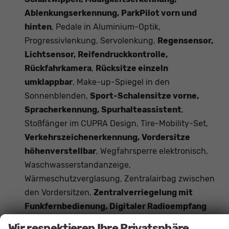
Ablenkungserkennung, ParkPilot vorn und
hinten
, Pedale in Aluminium-Optik,
Progressivlenkung, Servolenkung,
Regensensor,
Lichtsensor, Reifendruckkontrolle,
Rückfahrkamera
,
Rücksitze einzeln
umklappbar
, Make-up-Spiegel in den
Sonnenblenden,
Sport-Schalensitze vorne,
Spracherkennung, Spurhalteassistent
,
Stoßfänger im CUPRA Design, Tire-Mobility-Set,
Verkehrszeichenerkennung, Vordersitze
höhenverstellbar
, Wegfahrsperre elektronisch,
Waschwasserstandanzeige,
Wärmeschutzverglasung, Zentralairbag zwischen
den Vordersitzen,
Zentralverriegelung mit
Funkfernbedienung, Digitaler Radioempfang
DAB, Freisprecheinrichtung Bluetooth
, ABS,
Wir respektieren Ihre Privatsphäre