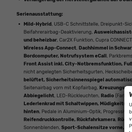
Serienausstattung:
Mild-Hybrid
, USB-C Schnittstelle, Dreipunkt-Sic
Beifahrerairbag-Deaktivierung,
Ausweichassiste
und beheizbar
, Car2X Funktion, Cupra CONNECT
Wireless App-Connect
,
Dachhimmel in Schwarz,
Bordcomputer, Notrufsystem eCall
, Parkbrems
Front Assist inkl. City-Notbremsfunktion, 
nicht angelegten Sicherheitsgurten, Heckschei
belüftet, Sicherheitsinnenspiegel automatis
Seitenairbag vorn mit Kopfairbag,
Kreuzungsass
Abbiegelicht
, LED-Rückleuchten,
Radio
(Farbdi
Lederlenkrad mit Schaltwippen, Müdigkeitse
U
hinten
, Pedale in Aluminium-Optik, Progressivl
b
v
Reifendruckkontrolle, Rückfahrkamera
,
Rücks
P
Sonnenblenden,
Sport-Schalensitze vorne, S