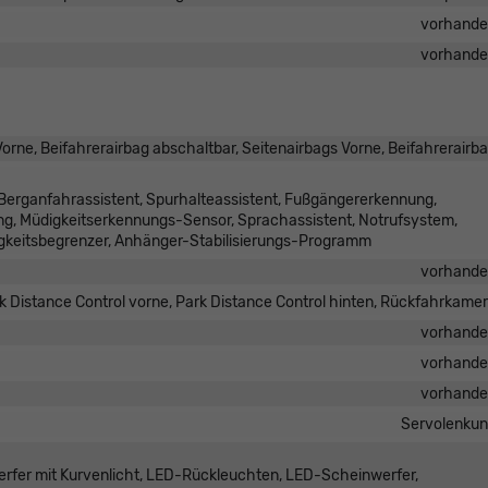
vorhand
vorhand
orne, Beifahrerairbag abschaltbar, Seitenairbags Vorne, Beifahrerairb
Berganfahrassistent, Spurhalteassistent, Fußgängererkennung,
, Müdigkeitserkennungs-Sensor, Sprachassistent, Notrufsystem,
keitsbegrenzer, Anhänger-Stabilisierungs-Programm
vorhand
k Distance Control vorne, Park Distance Control hinten, Rückfahrkame
vorhand
vorhand
vorhand
Servolenku
erfer mit Kurvenlicht, LED-Rückleuchten, LED-Scheinwerfer,