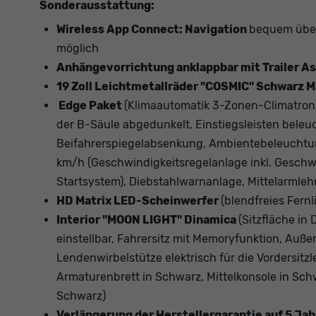
Sonderausstattung:
Wireless App Connect: Navigation
bequem über
möglich
Anhängevorrichtung anklappbar mit Trailer As
19 Zoll Leichtmetallräder "COSMIC" Schwarz M
Edge Paket
(Klimaautomatik 3-Zonen-Climatroni
der B-Säule abgedunkelt, Einstiegsleisten beleuc
Beifahrerspiegelabsenkung, Ambientebeleuchtu
km/h (Geschwindigkeitsregelanlage inkl. Geschw
Startsystem), Diebstahlwarnanlage, Mittelarmleh
HD Matrix LED-Scheinwerfer
(blendfreies Fernl
Interior "MOON LIGHT" Dinamica
(Sitzfläche in
einstellbar, Fahrersitz mit Memoryfunktion, Auß
Lendenwirbelstütze elektrisch für die Vordersitz
Armaturenbrett in Schwarz, Mittelkonsole in Schw
Schwarz)
Verlängerung der Herstellergarantie auf 5 Ja