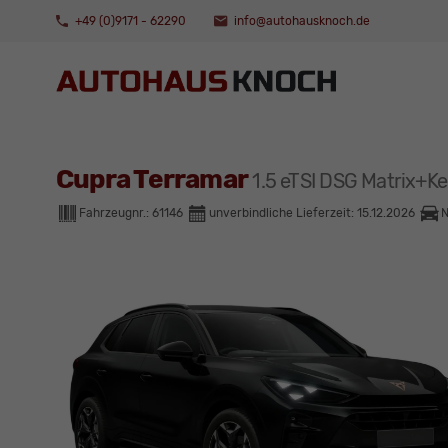
+49 (0)9171 - 62290
info@autohausknoch.de
Cupra Terramar
1.5 eTSI DSG Matrix
Fahrzeugnr.:
61146
unverbindliche Lieferzeit:
15.12.2026