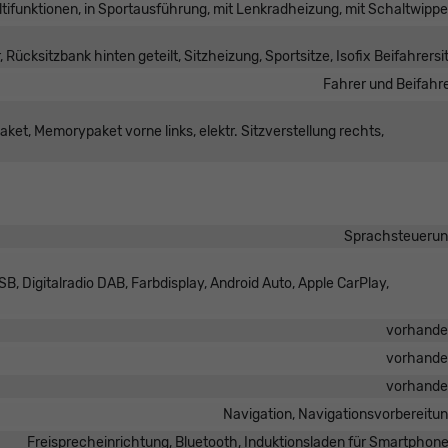
ultifunktionen, in Sportausführung, mit Lenkradheizung, mit Schaltwipp
 Rücksitzbank hinten geteilt, Sitzheizung, Sportsitze, Isofix Beifahrersi
Fahrer und Beifahr
ket, Memorypaket vorne links, elektr. Sitzverstellung rechts,
Sprachsteueru
B, Digitalradio DAB, Farbdisplay, Android Auto, Apple CarPlay,
vorhand
vorhand
vorhand
Navigation, Navigationsvorbereitu
Freisprecheinrichtung, Bluetooth, Induktionsladen für Smartphon