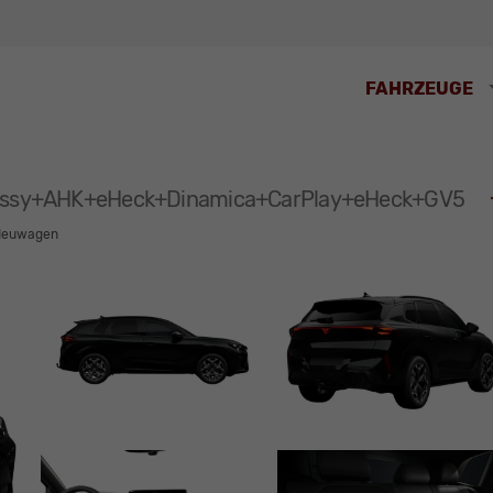
FAHRZEUGE
+Kessy+AHK+eHeck+Dinamica+CarPlay+eHeck+GV5
Neuwagen