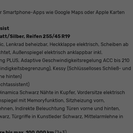
 Smartphone-Apps wie Google Maps oder Apple Karten
sist
att/Silber, Reifen 255/45 R19
c, Lenkrad beheizbar, Heckklappe elektrisch, Scheiben ab
htet, Außenspiegel elektrisch anklappbar inkl.
ng PLUS, Adaptive Geschwindigkeitsregelung ACC bis 210
indigkeitsbegrenzung), Kessy (Schlüsselloses Schließ- und
ne hinten)
ichtassistent)
 Dinamica Schwarz Nähte in Kupfer, Vordersitze elektrisch
enspiegel mit Memoryfunktion, Sitzheizung vorn,
lehnen, Indirekte Beleuchtung Türen vorne und hinten,
arz, Türgriffe in Kunstleder Schwarz, Mittelarmlehne in
hre bis max. 100.000 km
(2+3)