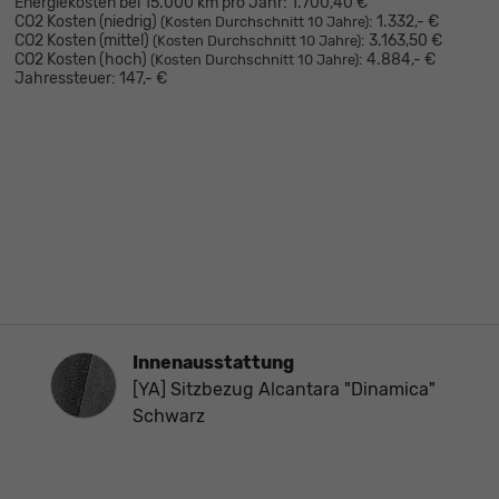
Energiekosten bei 15.000 km pro Jahr:
1.700,40 €
CO2 Kosten (niedrig)
:
1.332,- €
(Kosten Durchschnitt 10 Jahre)
CO2 Kosten (mittel)
:
3.163,50 €
(Kosten Durchschnitt 10 Jahre)
CO2 Kosten (hoch)
:
4.884,- €
(Kosten Durchschnitt 10 Jahre)
Jahressteuer:
147,- €
Innenausstattung
Innenausstattung
[YA] Sitzbezug Alcantara "Dinamica"
Schwarz