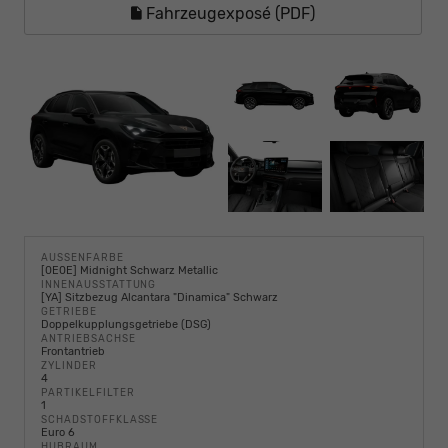
Fahrzeugexposé (PDF)
AUSSENFARBE
[0E0E] Midnight Schwarz Metallic
INNENAUSSTATTUNG
[YA] Sitzbezug Alcantara "Dinamica" Schwarz
GETRIEBE
Doppelkupplungsgetriebe (DSG)
ANTRIEBSACHSE
Frontantrieb
ZYLINDER
4
PARTIKELFILTER
1
SCHADSTOFFKLASSE
Euro 6
HUBRAUM