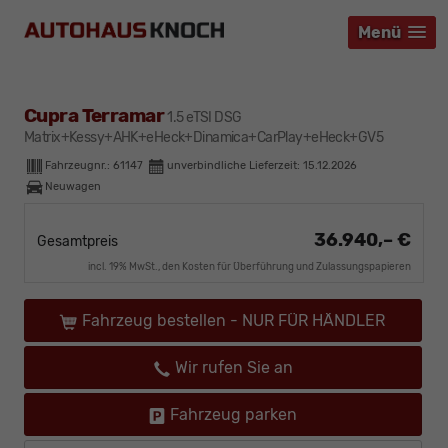
Menü
Menü
Menü
Cupra Terramar
1.5 eTSI DSG
Matrix+Kessy+AHK+eHeck+Dinamica+CarPlay+eHeck+GV5
Fahrzeugnr.:
61147
unverbindliche Lieferzeit:
15.12.2026
Neuwagen
36.940,– €
Gesamtpreis
incl. 19% MwSt., den Kosten für Überführung und Zulassungspapieren
Fahrzeug bestellen - NUR FÜR HÄNDLER
Wir rufen Sie an
Fahrzeug parken