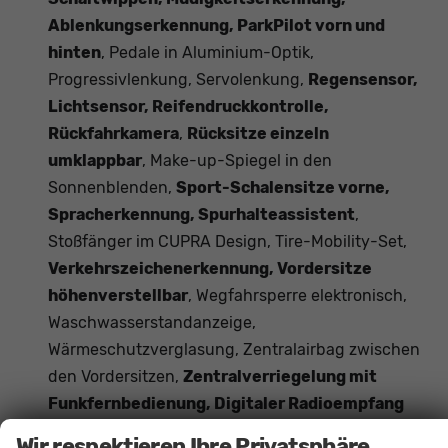
Ablenkungserkennung, ParkPilot vorn und
hinten
, Pedale in Aluminium-Optik,
Progressivlenkung, Servolenkung,
Regensensor,
Lichtsensor, Reifendruckkontrolle,
Rückfahrkamera
,
Rücksitze einzeln
umklappbar
, Make-up-Spiegel in den
Sonnenblenden,
Sport-Schalensitze vorne,
Spracherkennung, Spurhalteassistent
,
Stoßfänger im CUPRA Design, Tire-Mobility-Set,
Verkehrszeichenerkennung, Vordersitze
höhenverstellbar
, Wegfahrsperre elektronisch,
Waschwasserstandanzeige,
Wärmeschutzverglasung, Zentralairbag zwischen
den Vordersitzen,
Zentralverriegelung mit
Funkfernbedienung, Digitaler Radioempfang
DAB, Freisprecheinrichtung Bluetooth
, ABS,
Wir respektieren Ihre Privatsphäre