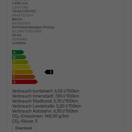
1.498 ccm
LEISTUNG
110 kW (150 PS)
KRAFTSTOFF
Benzin
KATEGORIE
SUV/Geländewagen/Pickup
KILOMETERSTAND
20 km
ZUSTAND
unfallfrei
Verbrauch kombiniert:
6,50 l/100km
Verbrauch Innenstadt:
7,90 l/100km
Verbrauch Stadtrand:
5,70 l/100km
Verbrauch Landstraße:
5,20 l/100km
Verbrauch Autobahn:
6,30 l/100km
CO
-Emissionen:
148,00 g/km
2
CO
-Klasse:
E
2
Download