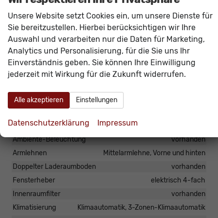
ASR, ESC, Parkbremse elektronisch, Start-Stopp-
Unsere Website setzt Cookies ein, um unsere Dienste für
Anlage.
Sie bereitzustellen. Hierbei berücksichtigen wir Ihre
Das Fahrzeug verfügt über kein fest verbautes
Auswahl und verarbeiten nur die Daten für Marketing,
Navigationssystem. Durch
Apple CarPlay /
Analytics und Personalisierung, für die Sie uns Ihr
Android Auto
ist jedoch eine
Navigation
über
Einverständnis geben. Sie können Ihre Einwilligung
kompatible Smartphone-Apps (z.B. Google Maps
jederzeit mit Wirkung für die Zukunft widerrufen.
oder Apple Karten) über den
Fahrzeugbildschirm
möglich.
Alle akzeptieren
Einstellungen
Datenschutzerklärung
Impressum
Innen
Ambiente-Beleuchtung
vorhanden
Armlehnen
Mittelarmlehne, Vorne und hinten
Doppelter Laderaumboden
vorhanden
Fensterheber
elektrisch 4-fach
Innenraumfilter
vorhanden
Klimatisierung
Klimaautomatik, 3-Zonen-Klimaautomatik