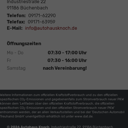
Industriestraße 22
91186
Büchenbach
Telefon:
09171-62290
Telefax:
09171-63959
E-Mail:
info@autohausknoch.de
Öffnungszeiten
Mo - Do
07:30 - 17:00 Uhr
Fr
07:30 - 16:00 Uhr
Samstag
nach Vereinbarung!
Weitere Informationen zum offiziellen Kraftstoffverbrauch und zu den offiziellen
spezifischen CO
-Emissionen und gegebenenfalls zum Stromverbrauch neuer PKW
2
können dem 'Leitfaden über den offiziellen Kraftstoffverbrauch, die offiziellen
spezifischen CO
-Emissionen und den offiziellen Stromverbrauch neuer PKW'
2
entnommen werden, der an allen Verkaufsstellen und bei der 'Deutschen Automobil
Treuhand GmbH' unentgeltlich erhältlich ist unter www.dat.de.
© 2026
Autohaus Knoch
,
Industriestraße 22
,
91186
Büchenbach,