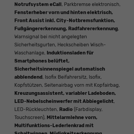
Notrufsystem eCall
, Parkbremse elektronisch,
Fensterheber vorn und hinten elektrisch,
Front Assist inkl. City-Notbremsfunktion,
Fußgängererkennung, Radfahrererkennung
,
Warnsignal bei nicht angelegten
Sicherheitsgurten, Heckscheiben Wisch-
Waschanlage,
Induktionsladen für
Smartphones belüftet,
Sicherheitsinnenspiegel automatisch
abblendend
, Isofix Beifahrersitz, Isofix,
Kopfstützen, Seitenairbag vorn mit Kopfairbag,
Kreuzungsassistent, variabler Ladeboden,
LED-Nebelscheinwerfer mit Abbiegelicht
,
LED-Rückleuchten,
Radio
(Farbdisplay,
Touchscreen),
Mittelarmlehne vorn,
Multifunktions-Lederlenkrad mit
Schaltwippen, Müdigkeitserkennung,