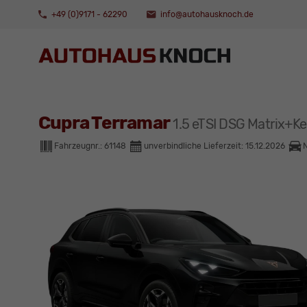
+49 (0)9171 - 62290
info@autohausknoch.de
Cupra Terramar
1.5 eTSI DSG Matrix
Fahrzeugnr.:
61148
unverbindliche Lieferzeit:
15.12.2026