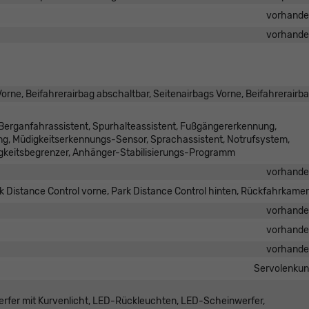
vorhand
vorhand
orne, Beifahrerairbag abschaltbar, Seitenairbags Vorne, Beifahrerairb
Berganfahrassistent, Spurhalteassistent, Fußgängererkennung,
, Müdigkeitserkennungs-Sensor, Sprachassistent, Notrufsystem,
keitsbegrenzer, Anhänger-Stabilisierungs-Programm
vorhand
k Distance Control vorne, Park Distance Control hinten, Rückfahrkame
vorhand
vorhand
vorhand
Servolenku
erfer mit Kurvenlicht, LED-Rückleuchten, LED-Scheinwerfer,