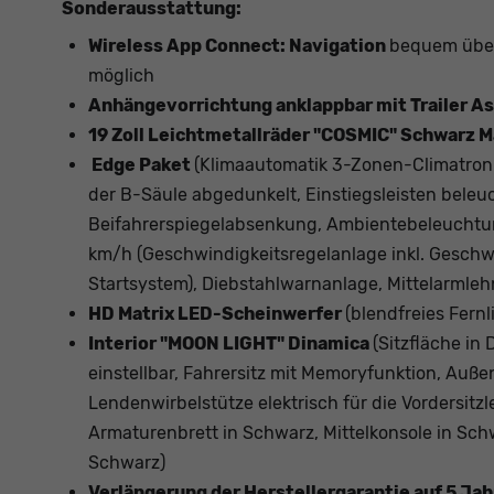
Sonderausstattung:
Wireless App Connect: Navigation
bequem über
möglich
Anhängevorrichtung anklappbar mit Trailer As
19 Zoll Leichtmetallräder "COSMIC" Schwarz M
Edge Paket
(Klimaautomatik 3-Zonen-Climatroni
der B-Säule abgedunkelt, Einstiegsleisten beleuc
Beifahrerspiegelabsenkung, Ambientebeleuchtu
km/h (Geschwindigkeitsregelanlage inkl. Geschw
Startsystem), Diebstahlwarnanlage, Mittelarmleh
HD Matrix LED-Scheinwerfer
(blendfreies Fernl
Interior "MOON LIGHT" Dinamica
(Sitzfläche in
einstellbar, Fahrersitz mit Memoryfunktion, Auß
Lendenwirbelstütze elektrisch für die Vordersitz
Armaturenbrett in Schwarz, Mittelkonsole in Schw
Schwarz)
Verlängerung der Herstellergarantie auf 5 Ja