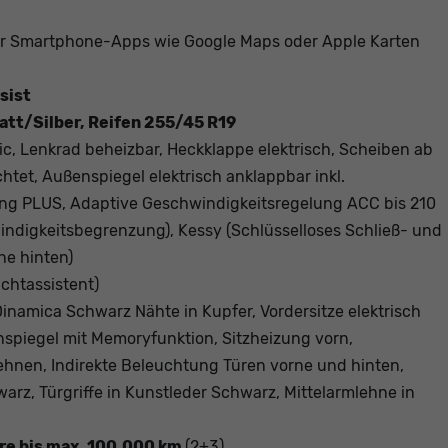
 Smartphone-Apps wie Google Maps oder Apple Karten
sist
att/Silber, Reifen 255/45 R19
c, Lenkrad beheizbar, Heckklappe elektrisch, Scheiben ab
htet, Außenspiegel elektrisch anklappbar inkl.
ng PLUS, Adaptive Geschwindigkeitsregelung ACC bis 210
indigkeitsbegrenzung), Kessy (Schlüsselloses Schließ- und
ne hinten)
ichtassistent)
 Dinamica Schwarz Nähte in Kupfer, Vordersitze elektrisch
enspiegel mit Memoryfunktion, Sitzheizung vorn,
lehnen, Indirekte Beleuchtung Türen vorne und hinten,
arz, Türgriffe in Kunstleder Schwarz, Mittelarmlehne in
hre bis max. 100.000 km
(2+3)