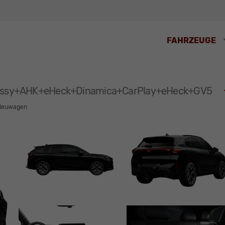
FAHRZEUGE
+Kessy+AHK+eHeck+Dinamica+CarPlay+eHeck+GV5
Neuwagen