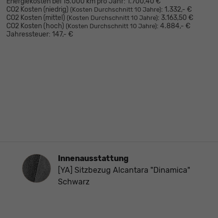
Energiekosten bei 15.000 km pro Jahr:
1.700,40 €
CO2 Kosten (niedrig)
:
1.332,- €
(Kosten Durchschnitt 10 Jahre)
CO2 Kosten (mittel)
:
3.163,50 €
(Kosten Durchschnitt 10 Jahre)
CO2 Kosten (hoch)
:
4.884,- €
(Kosten Durchschnitt 10 Jahre)
Jahressteuer:
147,- €
Innenausstattung
Innenausstattung
[YA] Sitzbezug Alcantara "Dinamica"
Schwarz