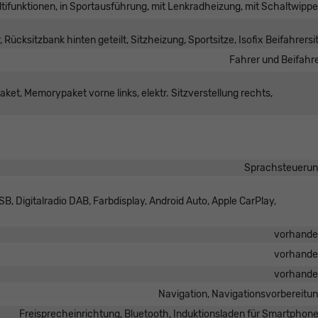
ultifunktionen, in Sportausführung, mit Lenkradheizung, mit Schaltwipp
 Rücksitzbank hinten geteilt, Sitzheizung, Sportsitze, Isofix Beifahrersi
Fahrer und Beifahr
ket, Memorypaket vorne links, elektr. Sitzverstellung rechts,
Sprachsteueru
B, Digitalradio DAB, Farbdisplay, Android Auto, Apple CarPlay,
vorhand
vorhand
vorhand
Navigation, Navigationsvorbereitu
Freisprecheinrichtung, Bluetooth, Induktionsladen für Smartphon