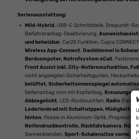
Serienausstattung:
Mild-Hybrid
, USB-C Schnittstelle, Dreipunkt-Sic
Beifahrerairbag-Deaktivierung,
Ausweichassiste
und beheizbar
, Car2X Funktion, Cupra CONNECT
Wireless App-Connect
,
Dachhimmel in Schwarz,
Bordcomputer, Notrufsystem eCall
, Parkbrems
Front Assist inkl. City-Notbremsfunktion, 
nicht angelegten Sicherheitsgurten, Heckschei
belüftet, Sicherheitsinnenspiegel automatis
Seitenairbag vorn mit Kopfairbag,
Kreuzungsass
Abbiegelicht
, LED-Rückleuchten,
Radio
(Farbdi
Lederlenkrad mit Schaltwippen, Müdigkeitse
U
hinten
, Pedale in Aluminium-Optik, Progressivl
b
v
Reifendruckkontrolle, Rückfahrkamera
,
Rücks
P
Sonnenblenden,
Sport-Schalensitze vorne, S