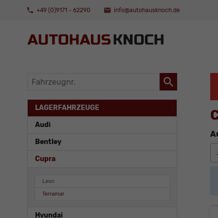
+49 (0)9171 - 62290
info@autohausknoch.de
Fahrzeugnr.
LAGERFAHRZEUGE
C
Audi
A
Bentley
Cupra
Leon
Terramar
Hyundai