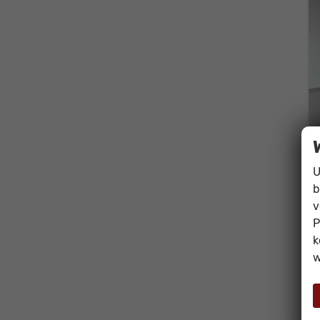
U
b
v
P
k
w