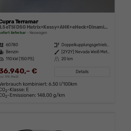
Cupra Terramar
1.5 eTSI DSG Matrix+Kessy+AHK+eHeck+Dinamica+CarPlay+eHeck+GV5
sofort lieferbar
Neuwagen
Fahrzeugnr.
60780
Getriebe
Doppelkupplungsgetriebe (DSG)
Kraftstoff
Benzin
Außenfarbe
[2Y2Y] Nevada Weiß Metallic
Leistung
110 kW (150 PS)
Kilometerstand
20 km
36.940,– €
Details
incl. 19% MwSt.
Verbrauch kombiniert:
6,50 l/100km
CO
-Klasse:
E
2
CO
-Emissionen:
148,00 g/km
2