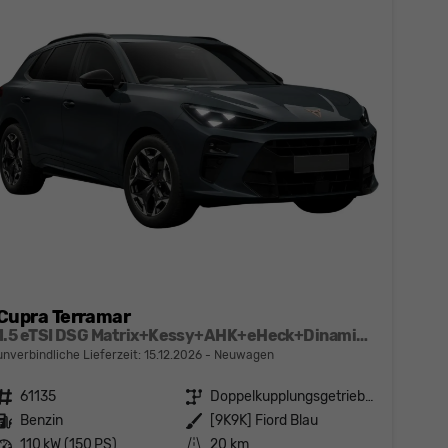
Cupra Terramar
1.5 eTSI DSG Matrix+Kessy+AHK+eHeck+Dinamica+CarPlay+eHeck+GV5
unverbindliche Lieferzeit:
15.12.2026
Neuwagen
Fahrzeugnr.
61135
Getriebe
Doppelkupplungsgetriebe (DSG)
Kraftstoff
Benzin
Außenfarbe
[9K9K] Fiord Blau
Leistung
110 kW (150 PS)
Kilometerstand
20 km