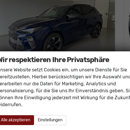
Wir respektieren Ihre Privatsphäre
nsere Website setzt Cookies ein, um unsere Dienste für Sie
ereitzustellen. Hierbei berücksichtigen wir Ihre Auswahl un
Cupra Terramar
erarbeiten nur die Daten für Marketing, Analytics und
1.5 eTSI DSG Matrix+Kessy+AHK+eHeck+Dinamica+CarPlay+eHeck+GV5
ersonalisierung, für die Sie uns Ihr Einverständnis geben. S
sofort lieferbar
Neuwagen
önnen Ihre Einwilligung jederzeit mit Wirkung für die Zukunf
Fahrzeugnr.
60781
Getriebe
Doppelkupplungsgetriebe (DSG)
iderrufen.
Kraftstoff
Benzin
Außenfarbe
[2D2D] Cosmos-Blau Metallic
Leistung
110 kW (150 PS)
Kilometerstand
20 km
Alle akzeptieren
Einstellungen