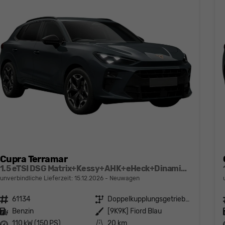
Cupra Terramar
1.5 eTSI DSG Matrix+Kessy+AHK+eHeck+Dinamica+CarPlay+eHeck+GV5
unverbindliche Lieferzeit:
15.12.2026
Neuwagen
Fahrzeugnr.
61134
Getriebe
Doppelkupplungsgetriebe (DSG)
Kraftstoff
Benzin
Außenfarbe
[9K9K] Fiord Blau
Leistung
110 kW (150 PS)
Kilometerstand
20 km