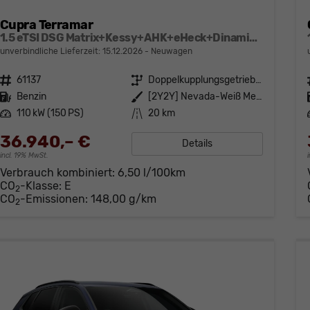
Cupra Terramar
1.5 eTSI DSG Matrix+Kessy+AHK+eHeck+Dinamica+CarPlay+eHeck+GV5
unverbindliche Lieferzeit:
15.12.2026
Neuwagen
Fahrzeugnr.
61137
Getriebe
Doppelkupplungsgetriebe (DSG)
Kraftstoff
Benzin
Außenfarbe
[2Y2Y] Nevada-Weiß Metallic
Leistung
110 kW (150 PS)
Kilometerstand
20 km
36.940,– €
Details
incl. 19% MwSt.
Verbrauch kombiniert:
6,50 l/100km
CO
-Klasse:
E
2
CO
-Emissionen:
148,00 g/km
2