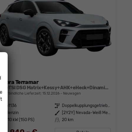
d
Cupra Terramar
1.5 eTSI DSG Matrix+Kessy+AHK+eHeck+Dinamica+CarPlay+eHeck+GV5
ie
unverbindliche Lieferzeit:
15.12.2026
Neuwagen
t
Fahrzeugnr.
61136
Getriebe
Doppelkupplungsgetriebe (DSG)
Kraftstoff
Benzin
Außenfarbe
[2Y2Y] Nevada-Weiß Metallic
Leistung
110 kW (150 PS)
Kilometerstand
20 km