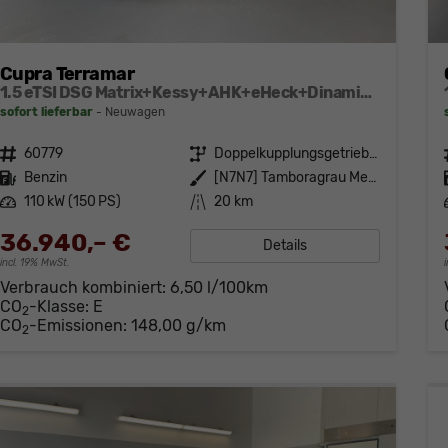
Cupra Terramar
1.5 eTSI DSG Matrix+Kessy+AHK+eHeck+Dinamica+CarPlay+eHeck+GV5
sofort lieferbar
Neuwagen
Fahrzeugnr.
60779
Getriebe
Doppelkupplungsgetriebe (DSG)
Kraftstoff
Benzin
Außenfarbe
[N7N7] Tamboragrau Metallic
Leistung
110 kW (150 PS)
Kilometerstand
20 km
36.940,– €
Details
incl. 19% MwSt.
Verbrauch kombiniert:
6,50 l/100km
CO
-Klasse:
E
2
CO
-Emissionen:
148,00 g/km
2