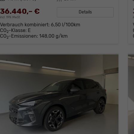
36.440,– €
Details
incl. 19% MwSt.
Verbrauch kombiniert:
6,50 l/100km
CO
-Klasse:
E
2
CO
-Emissionen:
148,00 g/km
2