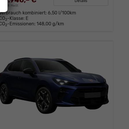
36.940,– €
Details
incl. 19% MwSt.
Verbrauch kombiniert:
6,50 l/100km
CO
-Klasse:
E
2
CO
-Emissionen:
148,00 g/km
2