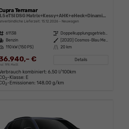
Cupra Terramar
1.5 eTSI DSG Matrix+Kessy+AHK+eHeck+Dinamica+CarPlay+eHeck+GV5
unverbindliche Lieferzeit:
15.12.2026
Neuwagen
Fahrzeugnr.
61138
Getriebe
Doppelkupplungsgetriebe (DSG)
Kraftstoff
Benzin
Außenfarbe
[2D2D] Cosmos-Blau Metallic
Leistung
110 kW (150 PS)
Kilometerstand
20 km
36.940,– €
Details
incl. 19% MwSt.
Verbrauch kombiniert:
6,50 l/100km
CO
-Klasse:
E
2
CO
-Emissionen:
148,00 g/km
2