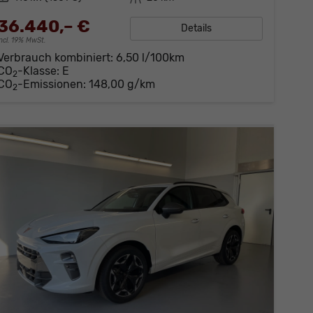
36.440,– €
Details
incl. 19% MwSt.
Verbrauch kombiniert:
6,50 l/100km
CO
-Klasse:
E
2
CO
-Emissionen:
148,00 g/km
2