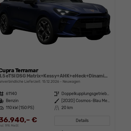
Cupra Terramar
1.5 eTSI DSG Matrix+Kessy+AHK+eHeck+Dinamica+CarPlay+eHeck+GV5
unverbindliche Lieferzeit:
15.12.2026
Neuwagen
Fahrzeugnr.
61140
Getriebe
Doppelkupplungsgetriebe (DSG)
Kraftstoff
Benzin
Außenfarbe
[2D2D] Cosmos-Blau Metallic
Leistung
110 kW (150 PS)
Kilometerstand
20 km
36.940,– €
Details
incl. 19% MwSt.