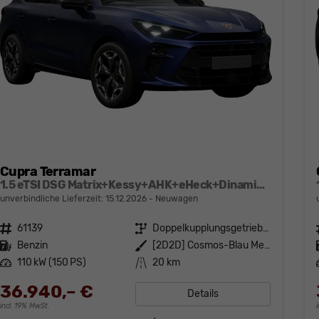
Cupra Terramar
1.5 eTSI DSG Matrix+Kessy+AHK+eHeck+Dinamica+CarPlay+eHeck+GV5
unverbindliche Lieferzeit:
15.12.2026
Neuwagen
Fahrzeugnr.
61139
Getriebe
Doppelkupplungsgetriebe (DSG)
Kraftstoff
Benzin
Außenfarbe
[2D2D] Cosmos-Blau Metallic
Leistung
110 kW (150 PS)
Kilometerstand
20 km
36.940,– €
Details
incl. 19% MwSt.