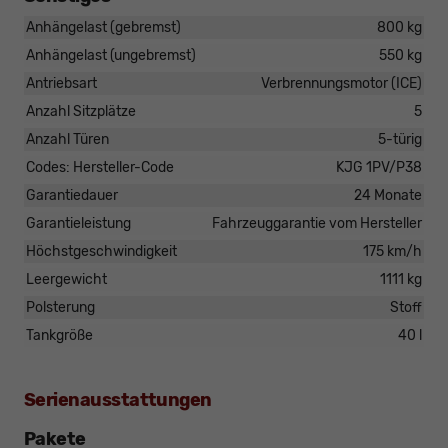
Anhängelast (gebremst)
800 kg
Anhängelast (ungebremst)
550 kg
Antriebsart
Verbrennungsmotor (ICE)
Anzahl Sitzplätze
5
Anzahl Türen
5-türig
Codes: Hersteller-Code
KJG 1PV/P38
Garantiedauer
24 Monate
Garantieleistung
Fahrzeuggarantie vom Hersteller
Höchstgeschwindigkeit
175 km/h
Leergewicht
1111 kg
Polsterung
Stoff
Tankgröße
40 l
Serienausstattungen
Pakete