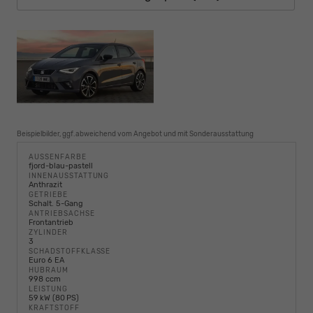
Beispielbilder, ggf.abweichend vom Angebot und mit Sonderausstattung
AUSSENFARBE
fjord-blau-pastell
INNENAUSSTATTUNG
Anthrazit
GETRIEBE
Schalt. 5-Gang
ANTRIEBSACHSE
Frontantrieb
ZYLINDER
3
SCHADSTOFFKLASSE
Euro 6 EA
HUBRAUM
998 ccm
LEISTUNG
59 kW (80 PS)
KRAFTSTOFF