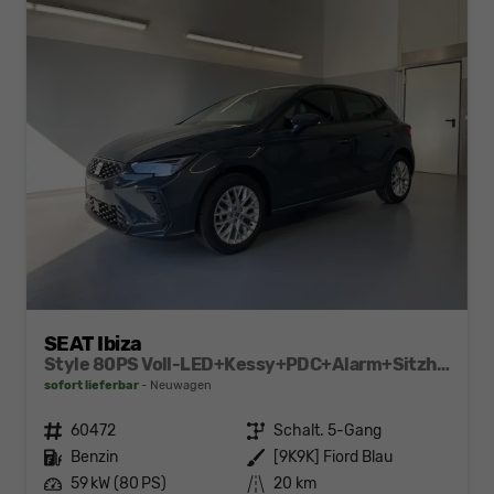
SEAT Ibiza
Style 80PS Voll-LED+Kessy+PDC+Alarm+Sitzheizung+Kamera+App-Connect
sofort lieferbar
Neuwagen
Fahrzeugnr.
60472
Getriebe
Schalt. 5-Gang
Kraftstoff
Benzin
Außenfarbe
[9K9K] Fiord Blau
Leistung
59 kW (80 PS)
Kilometerstand
20 km