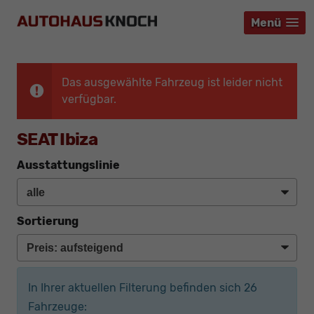
Menü
Menü
Menü
Das ausgewählte Fahrzeug ist leider nicht
verfügbar.
SEAT Ibiza
Ausstattungslinie
Sortierung
In Ihrer aktuellen Filterung befinden sich
26
Fahrzeuge: