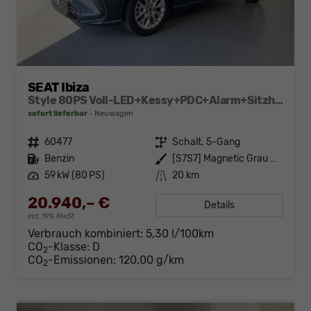
SEAT Ibiza
Style 80PS Voll-LED+Kessy+PDC+Alarm+Sitzheizung+Kamera+App-Connect
sofort lieferbar
Neuwagen
Fahrzeugnr.
60477
Getriebe
Schalt. 5-Gang
Kraftstoff
Benzin
Außenfarbe
[S7S7] Magnetic Grau Metallic
Leistung
59 kW (80 PS)
Kilometerstand
20 km
20.940,– €
Details
incl. 19% MwSt.
Verbrauch kombiniert:
5,30 l/100km
CO
-Klasse:
D
2
CO
-Emissionen:
120,00 g/km
2