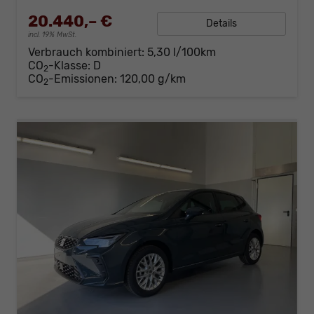
20.440,– €
Details
incl. 19% MwSt.
Verbrauch kombiniert:
5,30 l/100km
CO
-Klasse:
D
2
CO
-Emissionen:
120,00 g/km
2