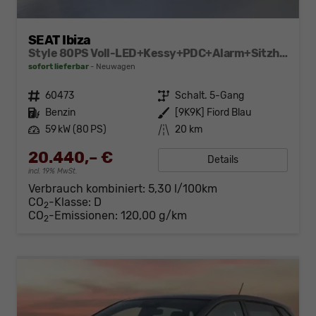
SEAT Ibiza
Style 80PS Voll-LED+Kessy+PDC+Alarm+Sitzheizung+Kamera+App-Connect
sofort lieferbar
Neuwagen
Fahrzeugnr.
60473
Getriebe
Schalt. 5-Gang
Kraftstoff
Benzin
Außenfarbe
[9K9K] Fiord Blau
Leistung
59 kW (80 PS)
Kilometerstand
20 km
20.440,– €
Details
incl. 19% MwSt.
Verbrauch kombiniert:
5,30 l/100km
CO
-Klasse:
D
2
CO
-Emissionen:
120,00 g/km
2