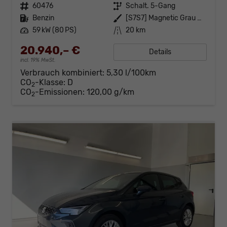
Fahrzeugnr.
60476
Getriebe
Schalt. 5-Gang
Kraftstoff
Benzin
Außenfarbe
[S7S7] Magnetic Grau Metallic
Leistung
59 kW (80 PS)
Kilometerstand
20 km
20.940,– €
Details
incl. 19% MwSt.
Verbrauch kombiniert:
5,30 l/100km
CO
-Klasse:
D
2
CO
-Emissionen:
120,00 g/km
2