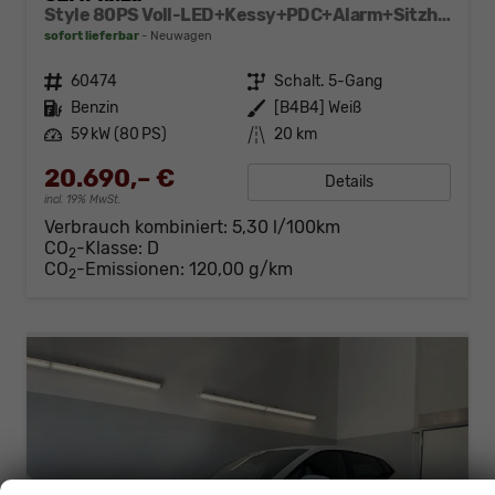
Style 80PS Voll-LED+Kessy+PDC+Alarm+Sitzheizung+Kamera+App-Connect
sofort lieferbar
Neuwagen
Fahrzeugnr.
60474
Getriebe
Schalt. 5-Gang
Kraftstoff
Benzin
Außenfarbe
[B4B4] Weiß
Leistung
59 kW (80 PS)
Kilometerstand
20 km
20.690,– €
Details
incl. 19% MwSt.
Verbrauch kombiniert:
5,30 l/100km
CO
-Klasse:
D
2
CO
-Emissionen:
120,00 g/km
2