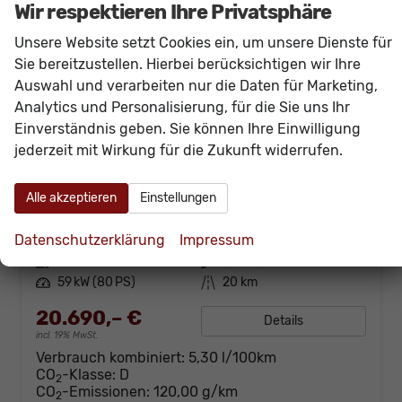
Wir respektieren Ihre Privatsphäre
Unsere Website setzt Cookies ein, um unsere Dienste für
Sie bereitzustellen. Hierbei berücksichtigen wir Ihre
Auswahl und verarbeiten nur die Daten für Marketing,
Analytics und Personalisierung, für die Sie uns Ihr
Einverständnis geben. Sie können Ihre Einwilligung
jederzeit mit Wirkung für die Zukunft widerrufen.
SEAT Ibiza
Style 80PS Voll-LED+Kessy+PDC+Alarm+Sitzheizung+Kamera+App-Connect
Alle akzeptieren
Einstellungen
sofort lieferbar
Neuwagen
Datenschutzerklärung
Impressum
Fahrzeugnr.
60475
Getriebe
Schalt. 5-Gang
Kraftstoff
Benzin
Außenfarbe
[B4B4] Weiß
Leistung
59 kW (80 PS)
Kilometerstand
20 km
20.690,– €
Details
incl. 19% MwSt.
Verbrauch kombiniert:
5,30 l/100km
CO
-Klasse:
D
2
CO
-Emissionen:
120,00 g/km
2