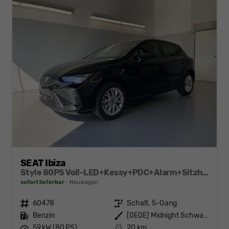
SEAT Ibiza
Style 80PS Voll-LED+Kessy+PDC+Alarm+Sitzheizung+Kamera+App-Connect
sofort lieferbar
Neuwagen
Fahrzeugnr.
60478
Getriebe
Schalt. 5-Gang
Kraftstoff
Benzin
Außenfarbe
[0E0E] Midnight Schwarz Metallic
Leistung
59 kW (80 PS)
Kilometerstand
20 km