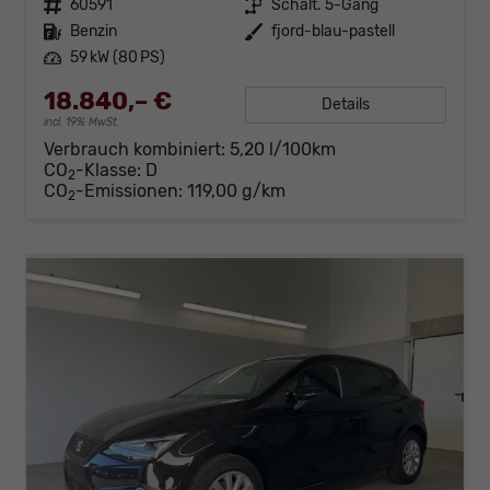
Fahrzeugnr.
60591
Getriebe
Schalt. 5-Gang
Kraftstoff
Benzin
Außenfarbe
fjord-blau-pastell
Leistung
59 kW (80 PS)
18.840,– €
Details
incl. 19% MwSt.
Verbrauch kombiniert:
5,20 l/100km
CO
-Klasse:
D
2
CO
-Emissionen:
119,00 g/km
2