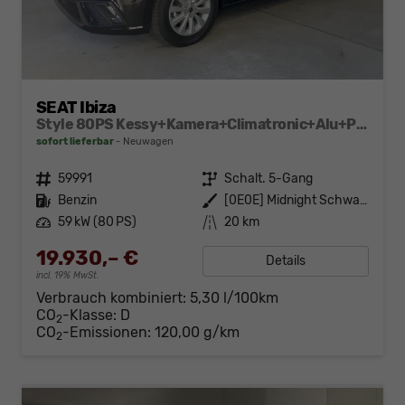
SEAT Ibiza
Style 80PS Kessy+Kamera+Climatronic+Alu+PDCvohi+Sitzheiz+App-Connect+DAB
sofort lieferbar
Neuwagen
Fahrzeugnr.
59991
Getriebe
Schalt. 5-Gang
Kraftstoff
Benzin
Außenfarbe
[0E0E] Midnight Schwarz Metallic
Leistung
59 kW (80 PS)
Kilometerstand
20 km
19.930,– €
Details
incl. 19% MwSt.
Verbrauch kombiniert:
5,30 l/100km
CO
-Klasse:
D
2
CO
-Emissionen:
120,00 g/km
2