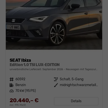
SEAT Ibiza
Edition 1.0 TSI LUX-EDITION
unverbindliche Lieferzeit: September 2026
Neuwagen mit Tageszulassung
Fahrzeugnr.
60592
Getriebe
Schalt. 5-Gang
Kraftstoff
Benzin
Außenfarbe
midnightschwarzmetallic
Leistung
70 kW (95 PS)
20.440,– €
Details
incl. 19% MwSt.