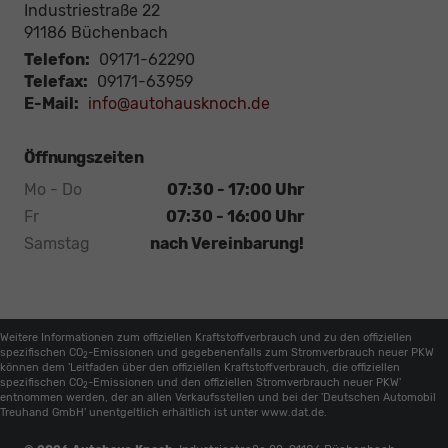
Industriestraße 22
91186
Büchenbach
Telefon:
09171-62290
Telefax:
09171-63959
E-Mail:
info@autohausknoch.de
Öffnungszeiten
Mo - Do
07:30 - 17:00 Uhr
Fr
07:30 - 16:00 Uhr
Samstag
nach Vereinbarung!
Weitere Informationen zum offiziellen Kraftstoffverbrauch und zu den offiziellen
spezifischen CO
-Emissionen und gegebenenfalls zum Stromverbrauch neuer PKW
2
können dem 'Leitfaden über den offiziellen Kraftstoffverbrauch, die offiziellen
spezifischen CO
-Emissionen und den offiziellen Stromverbrauch neuer PKW'
2
entnommen werden, der an allen Verkaufsstellen und bei der 'Deutschen Automobil
Treuhand GmbH' unentgeltlich erhältlich ist unter www.dat.de.