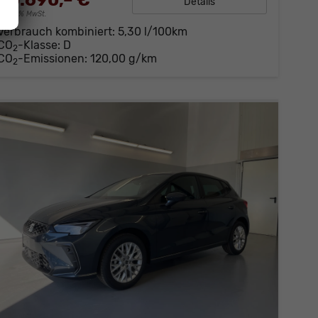
20.690,– €
Details
incl. 19% MwSt.
Verbrauch kombiniert:
5,30 l/100km
CO
-Klasse:
D
2
CO
-Emissionen:
120,00 g/km
2