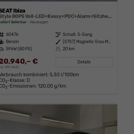
SEAT Ibiza
Style 80PS Voll-LED+Kessy+PDC+Alarm+Sitzheizung+Kamera+App-Connect
sofort lieferbar
Neuwagen
Fahrzeugnr.
60476
Getriebe
Schalt. 5-Gang
Kraftstoff
Benzin
Außenfarbe
[S7S7] Magnetic Grau Metallic
Leistung
59 kW (80 PS)
Kilometerstand
20 km
20.940,– €
Details
incl. 19% MwSt.
Verbrauch kombiniert:
5,30 l/100km
CO
-Klasse:
D
2
CO
-Emissionen:
120,00 g/km
2