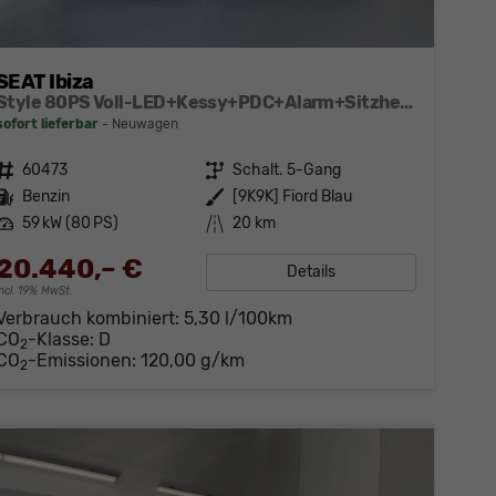
SEAT Ibiza
Style 80PS Voll-LED+Kessy+PDC+Alarm+Sitzheizung+Kamera+App-Connect
sofort lieferbar
Neuwagen
Fahrzeugnr.
60473
Getriebe
Schalt. 5-Gang
Kraftstoff
Benzin
Außenfarbe
[9K9K] Fiord Blau
Leistung
59 kW (80 PS)
Kilometerstand
20 km
20.440,– €
Details
incl. 19% MwSt.
Verbrauch kombiniert:
5,30 l/100km
CO
-Klasse:
D
2
CO
-Emissionen:
120,00 g/km
2