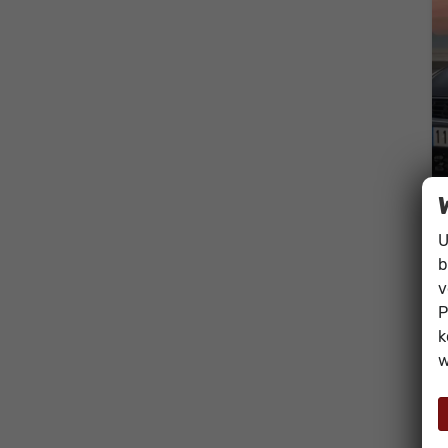
U
b
v
P
k
w