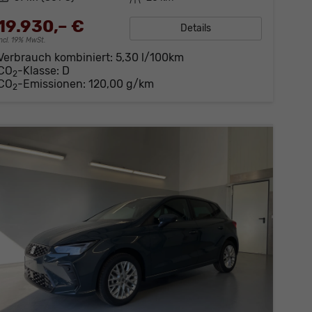
19.930,– €
Details
incl. 19% MwSt.
Verbrauch kombiniert:
5,30 l/100km
CO
-Klasse:
D
2
CO
-Emissionen:
120,00 g/km
2