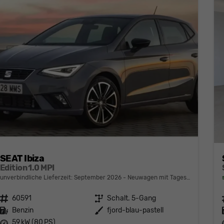
SEAT Ibiza
Edition 1.0 MPI
unverbindliche Lieferzeit: September 2026
Neuwagen mit Tageszulassung
Fahrzeugnr.
60591
Getriebe
Schalt. 5-Gang
Kraftstoff
Benzin
Außenfarbe
fjord-blau-pastell
Leistung
59 kW (80 PS)