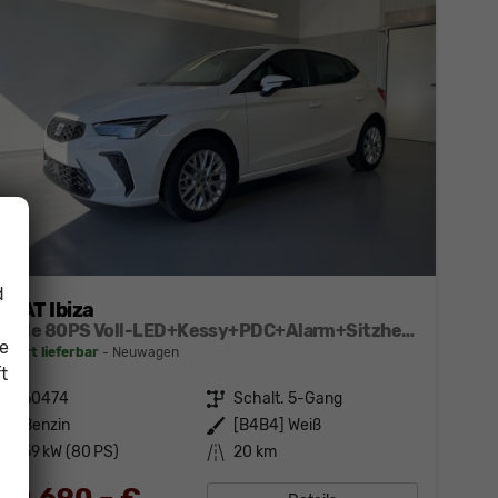
d
SEAT Ibiza
Style 80PS Voll-LED+Kessy+PDC+Alarm+Sitzheizung+Kamera+App-Connect
ie
sofort lieferbar
Neuwagen
t
Fahrzeugnr.
60474
Getriebe
Schalt. 5-Gang
Kraftstoff
Benzin
Außenfarbe
[B4B4] Weiß
Leistung
59 kW (80 PS)
Kilometerstand
20 km