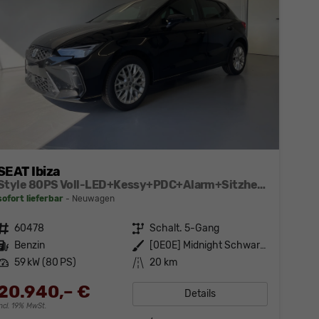
SEAT Ibiza
Style 80PS Voll-LED+Kessy+PDC+Alarm+Sitzheizung+Kamera+App-Connect
sofort lieferbar
Neuwagen
Fahrzeugnr.
60478
Getriebe
Schalt. 5-Gang
Kraftstoff
Benzin
Außenfarbe
[0E0E] Midnight Schwarz Metallic
Leistung
59 kW (80 PS)
Kilometerstand
20 km
20.940,– €
Details
incl. 19% MwSt.