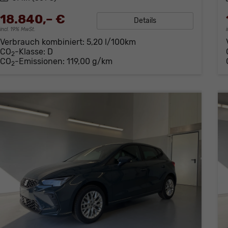
18.840,– €
Details
incl. 19% MwSt.
Verbrauch kombiniert:
5,20 l/100km
CO
-Klasse:
D
2
CO
-Emissionen:
119,00 g/km
2