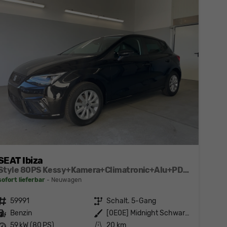
SEAT Ibiza
Style 80PS Kessy+Kamera+Climatronic+Alu+PDCvohi+Sitzheiz+App-Connect+DAB
sofort lieferbar
Neuwagen
Fahrzeugnr.
59991
Getriebe
Schalt. 5-Gang
Kraftstoff
Benzin
Außenfarbe
[0E0E] Midnight Schwarz Metallic
Leistung
59 kW (80 PS)
Kilometerstand
20 km