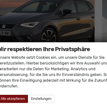
Wir respektieren Ihre Privatsphäre
nsere Website setzt Cookies ein, um unsere Dienste für Sie
ereitzustellen. Hierbei berücksichtigen wir Ihre Auswahl un
SEAT Ibiza
erarbeiten nur die Daten für Marketing, Analytics und
Edition 1.0 TSI LUX-EDITION
ersonalisierung, für die Sie uns Ihr Einverständnis geben. S
unverbindliche Lieferzeit: September 2026
Neuwagen mit Tageszulassung
önnen Ihre Einwilligung jederzeit mit Wirkung für die Zukunf
Fahrzeugnr.
60592
Getriebe
Schalt. 5-Gang
iderrufen.
Kraftstoff
Benzin
Außenfarbe
midnightschwarzmetallic
Leistung
70 kW (95 PS)
Alle akzeptieren
Einstellungen