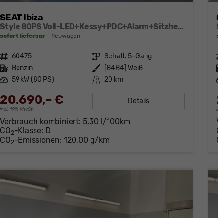
SEAT Ibiza
Style 80PS Voll-LED+Kessy+PDC+Alarm+Sitzheizung+Kamera+App-Connect
sofort lieferbar
Neuwagen
Fahrzeugnr.
60475
Getriebe
Schalt. 5-Gang
Kraftstoff
Benzin
Außenfarbe
[B4B4] Weiß
Leistung
59 kW (80 PS)
Kilometerstand
20 km
20.690,– €
Details
incl. 19% MwSt.
Verbrauch kombiniert:
5,30 l/100km
CO
-Klasse:
D
2
CO
-Emissionen:
120,00 g/km
2