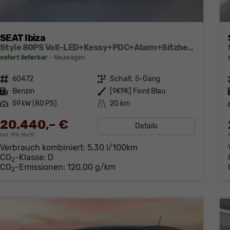
SEAT Ibiza
Style 80PS Voll-LED+Kessy+PDC+Alarm+Sitzheizung+Kamera+App-Connect
sofort lieferbar
Neuwagen
Fahrzeugnr.
60472
Getriebe
Schalt. 5-Gang
Kraftstoff
Benzin
Außenfarbe
[9K9K] Fiord Blau
Leistung
59 kW (80 PS)
Kilometerstand
20 km
20.440,– €
Details
incl. 19% MwSt.
Verbrauch kombiniert:
5,30 l/100km
CO
-Klasse:
D
2
CO
-Emissionen:
120,00 g/km
2