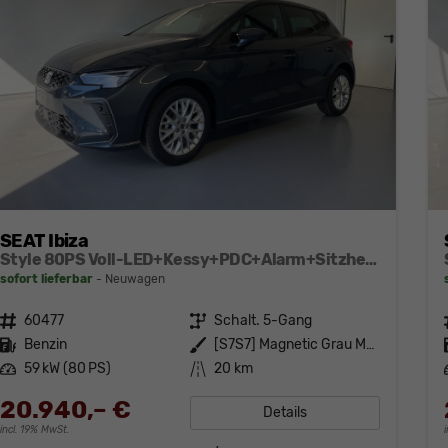
SEAT Ibiza
Style 80PS Voll-LED+Kessy+PDC+Alarm+Sitzheizung+Kamera+App-Connect
sofort lieferbar
Neuwagen
Fahrzeugnr.
60477
Getriebe
Schalt. 5-Gang
Kraftstoff
Benzin
Außenfarbe
[S7S7] Magnetic Grau Metallic
Leistung
59 kW (80 PS)
Kilometerstand
20 km
20.940,– €
Details
incl. 19% MwSt.