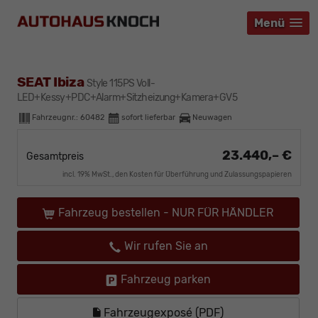
Menü
Menü
Menü
SEAT Ibiza
Style 115PS Voll-
LED+Kessy+PDC+Alarm+Sitzheizung+Kamera+GV5
Fahrzeugnr.:
60482
sofort lieferbar
Neuwagen
23.440,– €
Gesamtpreis
incl. 19% MwSt., den Kosten für Überführung und Zulassungspapieren
Fahrzeug bestellen - NUR FÜR HÄNDLER
Wir rufen Sie an
Fahrzeug parken
Fahrzeugexposé (PDF)