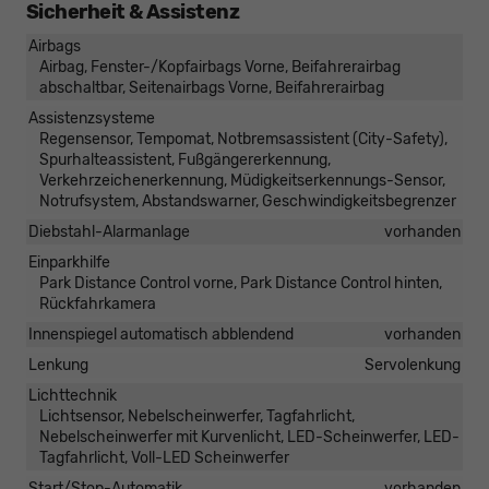
Sicherheit & Assistenz
Airbags
Airbag, Fenster-/Kopfairbags Vorne, Beifahrerairbag
abschaltbar, Seitenairbags Vorne, Beifahrerairbag
Assistenzsysteme
Regensensor, Tempomat, Notbremsassistent (City-Safety),
Spurhalteassistent, Fußgängererkennung,
Verkehrzeichenerkennung, Müdigkeitserkennungs-Sensor,
Notrufsystem, Abstandswarner, Geschwindigkeitsbegrenzer
Diebstahl-Alarmanlage
vorhanden
Einparkhilfe
Park Distance Control vorne, Park Distance Control hinten,
Rückfahrkamera
Innenspiegel automatisch abblendend
vorhanden
Lenkung
Servolenkung
Lichttechnik
Lichtsensor, Nebelscheinwerfer, Tagfahrlicht,
Nebelscheinwerfer mit Kurvenlicht, LED-Scheinwerfer, LED-
Tagfahrlicht, Voll-LED Scheinwerfer
Start/Stop-Automatik
vorhanden