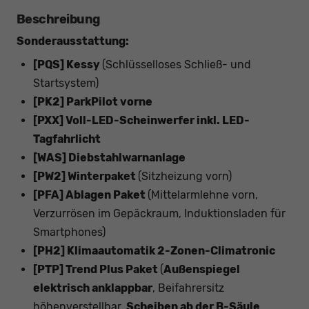
Beschreibung
Sonderausstattung:
[PQS] Kessy
(Schlüsselloses Schließ- und
Startsystem)
[PK2] ParkPilot vorne
[PXX] Voll-LED-Scheinwerfer inkl. LED-
Tagfahrlicht
[WAS] Diebstahlwarnanlage
[PW2] Winterpaket
(Sitzheizung vorn)
[PFA] Ablagen Paket
(Mittelarmlehne vorn,
Verzurrösen im Gepäckraum, Induktionsladen für
Smartphones)
[PH2] Klimaautomatik 2-Zonen-Climatronic
[PTP] Trend Plus Paket
(
Außenspiegel
elektrisch anklappbar
, Beifahrersitz
höhenverstellbar,
Scheiben ab der B-Säule