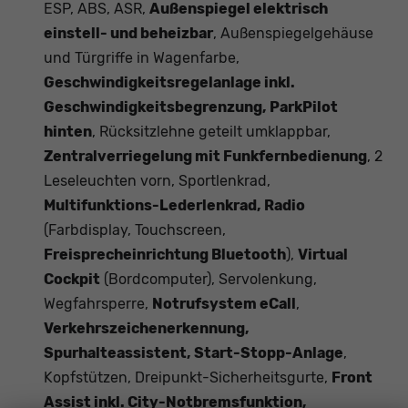
ESP, ABS, ASR,
Außenspiegel elektrisch
einstell- und beheizbar
, Außenspiegelgehäuse
und Türgriffe in Wagenfarbe,
Geschwindigkeitsregelanlage inkl.
Geschwindigkeitsbegrenzung, ParkPilot
hinten
, Rücksitzlehne geteilt umklappbar,
Zentralverriegelung mit Funkfernbedienung
, 2
Leseleuchten vorn, Sportlenkrad,
Multifunktions-Lederlenkrad, Radio
(Farbdisplay, Touchscreen,
Freisprecheinrichtung Bluetooth
),
Virtual
Cockpit
(Bordcomputer), Servolenkung,
Wegfahrsperre,
Notrufsystem eCall
,
Verkehrszeichenerkennung,
Spurhalteassistent, Start-Stopp-Anlage
,
Kopfstützen, Dreipunkt-Sicherheitsgurte,
Front
Assist inkl. City-Notbremsfunktion,