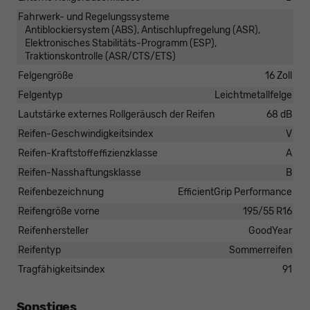
Fahrwerk- und Regelungssysteme
Antiblockiersystem (ABS), Antischlupfregelung (ASR),
Elektronisches Stabilitäts-Programm (ESP),
Traktionskontrolle (ASR/CTS/ETS)
Felgengröße
16 Zoll
Felgentyp
Leichtmetallfelge
Lautstärke externes Rollgeräusch der Reifen
68 dB
Reifen-Geschwindigkeitsindex
V
Reifen-Kraftstoffeffizienzklasse
A
Reifen-Nasshaftungsklasse
B
Reifenbezeichnung
EfficientGrip Performance
Reifengröße vorne
195/55 R16
Reifenhersteller
GoodYear
Reifentyp
Sommerreifen
Tragfähigkeitsindex
91
Sonstiges