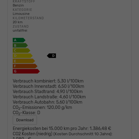
KRAFTSTOFF
Benzin
KATEGORIE
Limousine
KILOMETERSTAND
20 km
ZUSTAND
unfallfrei
Verbrauch kombiniert:
5,30 l/100km
Verbrauch Innenstadt:
6,50 l/100km
Verbrauch Stadtrand:
4,90 l/100km
Verbrauch Landstraße:
4,60 l/100km
Verbrauch Autobahn:
5,60 l/100km
CO
-Emissionen:
120,00 g/km
2
CO
-Klasse:
D
2
Download
Energiekosten bei 15.000 km pro Jahr:
1.386,48 €
CO2 Kosten (niedrig)
:
(Kosten Durchschnitt 10 Jahre)