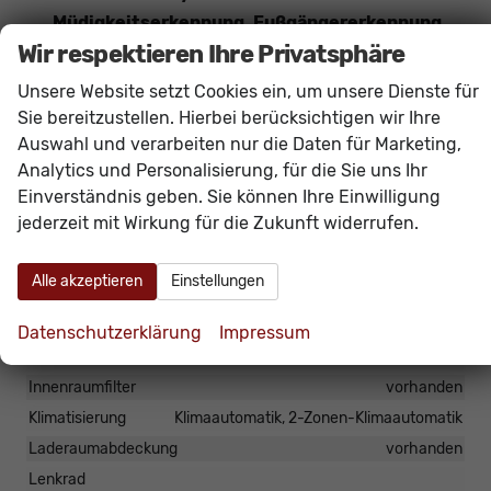
Müdigkeitserkennung, Fußgängererkennung,
Wir respektieren Ihre Privatsphäre
Radfahrererkennung
Das Fahrzeug verfügt über kein fest verbautes
Unsere Website setzt Cookies ein, um unsere Dienste für
Navigationssystem. Durch
Apple CarPlay /
Sie bereitzustellen. Hierbei berücksichtigen wir Ihre
Android Auto
ist jedoch eine
Navigation
über
Auswahl und verarbeiten nur die Daten für Marketing,
Analytics und Personalisierung, für die Sie uns Ihr
kompatible Smartphone-Apps (z.B. Google Maps
Einverständnis geben. Sie können Ihre Einwilligung
oder Apple Karten) über den
Fahrzeugbildschirm
jederzeit mit Wirkung für die Zukunft widerrufen.
möglich.
Alle akzeptieren
Einstellungen
Innen
Armlehnen
Mittelarmlehne
Datenschutzerklärung
Impressum
Fensterheber
elektrisch 4-fach
Innenraumfilter
vorhanden
Klimatisierung
Klimaautomatik, 2-Zonen-Klimaautomatik
Laderaumabdeckung
vorhanden
Lenkrad