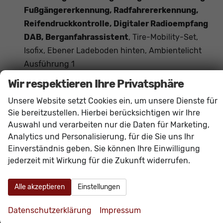
Fußgängererkennung, Radfahrererkennung,
Reifendruckkontrolle, Digitaler Radioempfang
DAB, Berganfahrassistent
, Tire-Mobility-Set,
Isofix, Ebener Ladeboden hinten, Ambientelicht
Ausführung 1
Das Fahrzeug verfügt über kein fest verbautes
Wir respektieren Ihre Privatsphäre
Navigationssystem. Durch
Apple CarPlay /
Unsere Website setzt Cookies ein, um unsere Dienste für
Android Auto
ist jedoch eine
Navigation
über
Sie bereitzustellen. Hierbei berücksichtigen wir Ihre
kompatible Smartphone-Apps (z.B. Google Maps
Auswahl und verarbeiten nur die Daten für Marketing,
oder Apple Karten) über den
Fahrzeugbildschirm
Analytics und Personalisierung, für die Sie uns Ihr
möglich.
Einverständnis geben. Sie können Ihre Einwilligung
jederzeit mit Wirkung für die Zukunft widerrufen.
Innen
Alle akzeptieren
Einstellungen
Ambiente-Beleuchtung
vorhanden
Armlehnen
Mittelarmlehne
Datenschutzerklärung
Impressum
Fensterheber
elektrisch 4-fach