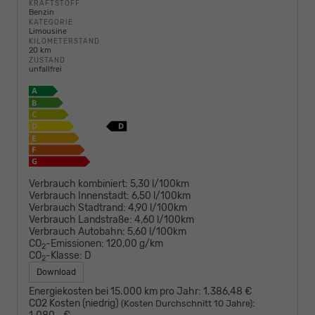
KRAFTSTOFF
Benzin
KATEGORIE
Limousine
KILOMETERSTAND
20 km
ZUSTAND
unfallfrei
Verbrauch kombiniert:
5,30 l/100km
Verbrauch Innenstadt:
6,50 l/100km
Verbrauch Stadtrand:
4,90 l/100km
Verbrauch Landstraße:
4,60 l/100km
Verbrauch Autobahn:
5,60 l/100km
CO
-Emissionen:
120,00 g/km
2
CO
-Klasse:
D
2
Download
Energiekosten bei 15.000 km pro Jahr:
1.386,48 €
CO2 Kosten (niedrig)
:
(Kosten Durchschnitt 10 Jahre)