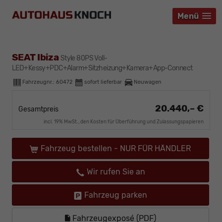
Menü
Menü
Menü
SEAT Ibiza
Style 80PS Voll-
LED+Kessy+PDC+Alarm+Sitzheizung+Kamera+App-Connect
Fahrzeugnr.:
60472
sofort lieferbar
Neuwagen
20.440,– €
Gesamtpreis
incl. 19% MwSt., den Kosten für Überführung und Zulassungspapieren
Fahrzeug bestellen - NUR FÜR HÄNDLER
Wir rufen Sie an
Fahrzeug parken
Fahrzeugexposé (PDF)