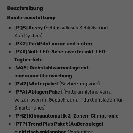
Beschreibung
Sonderausstattung:
[PQS] Kessy
(Schlüsselloses Schließ- und
Startsystem)
[PK2] ParkPilot vorne und hinten
[PXX] Voll-LED-Scheinwerfer inkl. LED-
Tagfahrlicht
[WAS] Diebstahlwarnanlage mit
Innenraumüberwachung
[PW2] Winterpaket
(Sitzheizung vorn)
[PFA] Ablagen Paket
(Mittelarmlehne vorn,
Verzurrösen im Gepäckraum, Induktionsladen für
Smartphones)
[PH2] Klimaautomatik 2-Zonen-Climatronic
[PTP] Trend Plus Paket
(
Außenspiegel
elektrisch anklappbar
, Vordersitze