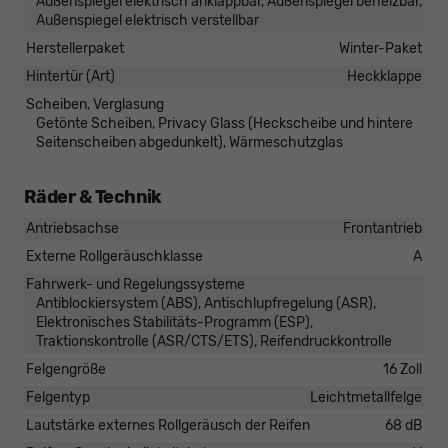
Außenspiegel elektrisch anklappbar, Außenspiegel beheizbar,
Außenspiegel elektrisch verstellbar
Herstellerpaket
Winter-Paket
Hintertür (Art)
Heckklappe
Scheiben, Verglasung
Getönte Scheiben, Privacy Glass (Heckscheibe und hintere
Seitenscheiben abgedunkelt), Wärmeschutzglas
Räder & Technik
Antriebsachse
Frontantrieb
Externe Rollgeräuschklasse
A
Fahrwerk- und Regelungssysteme
Antiblockiersystem (ABS), Antischlupfregelung (ASR),
Elektronisches Stabilitäts-Programm (ESP),
Traktionskontrolle (ASR/CTS/ETS), Reifendruckkontrolle
Felgengröße
16 Zoll
Felgentyp
Leichtmetallfelge
Lautstärke externes Rollgeräusch der Reifen
68 dB