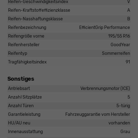
Reifen-Geschwindigkeitsindex
V
Reifen-Kraftstoffeffizienzklasse
A
Reifen-Nasshaftungsklasse
B
Reifenbezeichnung
EfficientGrip Performance
Reifengröße vorne
195/55 R16
Reifenhersteller
GoodYear
Reifentyp
Sommerreifen
Tragfähigkeitsindex
91
Sonstiges
Antriebsart
Verbrennungsmotor (ICE)
Anzahl Sitzplätze
5
Anzahl Türen
5-türig
Garantieleistung
Fahrzeuggarantie vom Hersteller
HU/AU neu
vorhanden
Innenausstattung
Grau