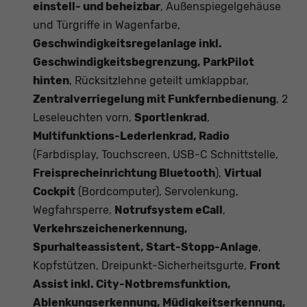
einstell- und beheizbar
, Außenspiegelgehäuse
und Türgriffe in Wagenfarbe,
Geschwindigkeitsregelanlage inkl.
Geschwindigkeitsbegrenzung, ParkPilot
hinten
, Rücksitzlehne geteilt umklappbar,
Zentralverriegelung mit Funkfernbedienung
, 2
Leseleuchten vorn,
Sportlenkrad
,
Multifunktions-Lederlenkrad, Radio
(Farbdisplay, Touchscreen, USB-C Schnittstelle,
Freisprecheinrichtung Bluetooth
),
Virtual
Cockpit
(Bordcomputer), Servolenkung,
Wegfahrsperre,
Notrufsystem eCall
,
Verkehrszeichenerkennung,
Spurhalteassistent, Start-Stopp-Anlage
,
Kopfstützen, Dreipunkt-Sicherheitsgurte,
Front
Assist inkl. City-Notbremsfunktion,
Ablenkungserkennung, Müdigkeitserkennung,