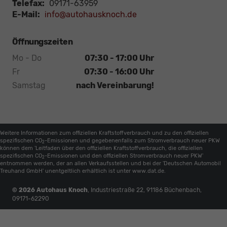
Telefax:
09171-63959
E-Mail:
info@autohausknoch.de
Öffnungszeiten
Mo - Do
07:30 - 17:00 Uhr
Fr
07:30 - 16:00 Uhr
Samstag
nach Vereinbarung!
Weitere Informationen zum offiziellen Kraftstoffverbrauch und zu den offiziellen
spezifischen CO
-Emissionen und gegebenenfalls zum Stromverbrauch neuer PKW
2
können dem 'Leitfaden über den offiziellen Kraftstoffverbrauch, die offiziellen
spezifischen CO
-Emissionen und den offiziellen Stromverbrauch neuer PKW'
2
entnommen werden, der an allen Verkaufsstellen und bei der 'Deutschen Automobil
Treuhand GmbH' unentgeltlich erhältlich ist unter www.dat.de.
© 2026
Autohaus Knoch
,
Industriestraße 22
,
91186
Büchenbach,
09171-62290