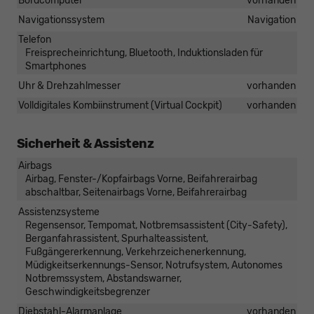
Bordcomputer
vorhanden
Navigationssystem
Navigation
Telefon
Freisprecheinrichtung, Bluetooth, Induktionsladen für
Smartphones
Uhr & Drehzahlmesser
vorhanden
Volldigitales Kombiinstrument (Virtual Cockpit)
vorhanden
Sicherheit & Assistenz
Airbags
Airbag, Fenster-/Kopfairbags Vorne, Beifahrerairbag
abschaltbar, Seitenairbags Vorne, Beifahrerairbag
Assistenzsysteme
Regensensor, Tempomat, Notbremsassistent (City-Safety),
Berganfahrassistent, Spurhalteassistent,
Fußgängererkennung, Verkehrzeichenerkennung,
Müdigkeitserkennungs-Sensor, Notrufsystem, Autonomes
Notbremssystem, Abstandswarner,
Geschwindigkeitsbegrenzer
Diebstahl-Alarmanlage
vorhanden