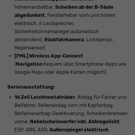
höhenverstellbar,
Scheiben ab der B-Säule
abgedunkelt
, Fensterheber vorn und hinten
elektrisch, 6 Lautsprecher,
Sicherheitsinnenspiegel automatisch
abblendend,
Rückfahrkamera
, Lichtsensor,
Regensensor)
[PML]
Wireless App-Connect
(
Navigation
bequem über Smartphone-Apps wie
Google Maps oder Apple Karten möglich)
Serienausstattung:
16 Zoll Leichtmetallräder
, Airbag für Fahrer und
Beifahrer, Seitenairbag vorn mit Kopfairbag,
Beifahrerairbag-Deaktivierung, Scheibenbremsen
vorne,
Nebelscheinwerfer inkl. Abbiegelicht
,
ESP, ABS, ASR,
Außenspiegel elektrisch