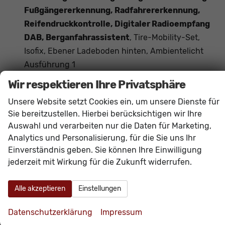
Fußgängererkennung, Radfahrererkennung,
Reifendruckkontrolle, Digitaler Radioempfang
DAB, Berganfahrassistent
, Tire-Mobility-Set,
Isofix, Ebener Ladeboden hinten, Ambientelicht
Ausführung 1
Das Fahrzeug verfügt über kein fest verbautes
Wir respektieren Ihre Privatsphäre
Navigationssystem. Durch
Apple CarPlay /
Unsere Website setzt Cookies ein, um unsere Dienste für
Android Auto
ist jedoch eine
Navigation
über
Sie bereitzustellen. Hierbei berücksichtigen wir Ihre
kompatible Smartphone-Apps (z.B. Google Maps
Auswahl und verarbeiten nur die Daten für Marketing,
oder Apple Karten) über den
Fahrzeugbildschirm
Analytics und Personalisierung, für die Sie uns Ihr
möglich.
Einverständnis geben. Sie können Ihre Einwilligung
jederzeit mit Wirkung für die Zukunft widerrufen.
Innen
Alle akzeptieren
Einstellungen
Ambiente-Beleuchtung
vorhanden
Armlehnen
Mittelarmlehne
Datenschutzerklärung
Impressum
Fensterheber
elektrisch 4-fach