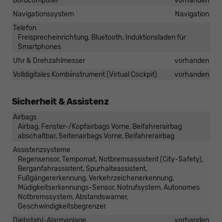
Bordcomputer
vorhanden
Navigationssystem
Navigation
Telefon
Freisprecheinrichtung, Bluetooth, Induktionsladen für
Smartphones
Uhr & Drehzahlmesser
vorhanden
Volldigitales Kombiinstrument (Virtual Cockpit)
vorhanden
Sicherheit & Assistenz
Airbags
Airbag, Fenster-/Kopfairbags Vorne, Beifahrerairbag
abschaltbar, Seitenairbags Vorne, Beifahrerairbag
Assistenzsysteme
Regensensor, Tempomat, Notbremsassistent (City-Safety),
Berganfahrassistent, Spurhalteassistent,
Fußgängererkennung, Verkehrzeichenerkennung,
Müdigkeitserkennungs-Sensor, Notrufsystem, Autonomes
Notbremssystem, Abstandswarner,
Geschwindigkeitsbegrenzer
Diebstahl-Alarmanlage
vorhanden