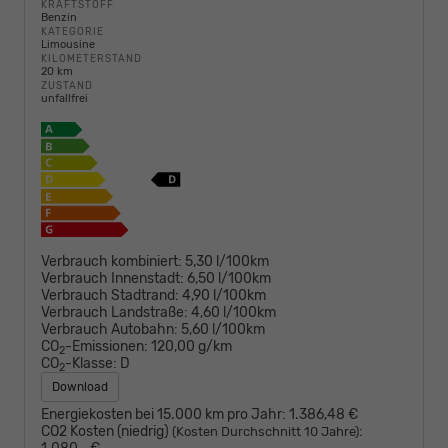
KRAFTSTOFF
Benzin
KATEGORIE
Limousine
KILOMETERSTAND
20 km
ZUSTAND
unfallfrei
Verbrauch kombiniert:
5,30 l/100km
Verbrauch Innenstadt:
6,50 l/100km
Verbrauch Stadtrand:
4,90 l/100km
Verbrauch Landstraße:
4,60 l/100km
Verbrauch Autobahn:
5,60 l/100km
CO
-Emissionen:
120,00 g/km
2
CO
-Klasse:
D
2
Download
Energiekosten bei 15.000 km pro Jahr:
1.386,48 €
CO2 Kosten (niedrig)
:
(Kosten Durchschnitt 10 Jahre)