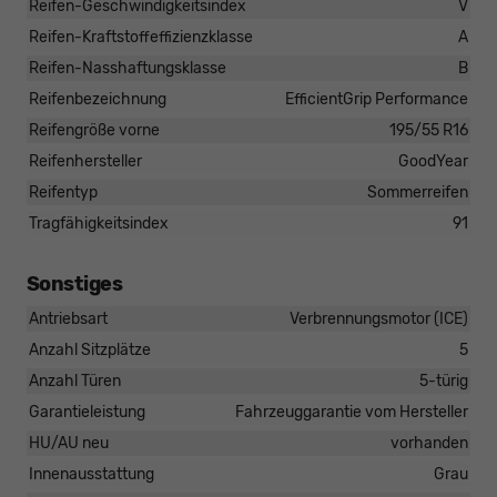
Reifen-Geschwindigkeitsindex
V
Reifen-Kraftstoffeffizienzklasse
A
Reifen-Nasshaftungsklasse
B
Reifenbezeichnung
EfficientGrip Performance
Reifengröße vorne
195/55 R16
Reifenhersteller
GoodYear
Reifentyp
Sommerreifen
Tragfähigkeitsindex
91
Sonstiges
Antriebsart
Verbrennungsmotor (ICE)
Anzahl Sitzplätze
5
Anzahl Türen
5-türig
Garantieleistung
Fahrzeuggarantie vom Hersteller
HU/AU neu
vorhanden
Innenausstattung
Grau