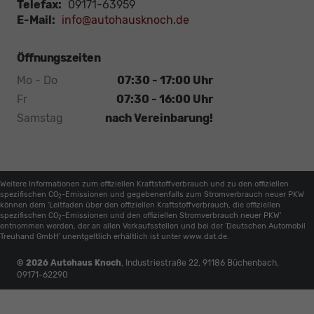
Telefax:
09171-63959
E-Mail:
info@autohausknoch.de
Öffnungszeiten
Mo - Do
07:30 - 17:00 Uhr
Fr
07:30 - 16:00 Uhr
Samstag
nach Vereinbarung!
Weitere Informationen zum offiziellen Kraftstoffverbrauch und zu den offiziellen
spezifischen CO
-Emissionen und gegebenenfalls zum Stromverbrauch neuer PKW
2
können dem 'Leitfaden über den offiziellen Kraftstoffverbrauch, die offiziellen
spezifischen CO
-Emissionen und den offiziellen Stromverbrauch neuer PKW'
2
entnommen werden, der an allen Verkaufsstellen und bei der 'Deutschen Automobil
Treuhand GmbH' unentgeltlich erhältlich ist unter www.dat.de.
© 2026
Autohaus Knoch
,
Industriestraße 22
,
91186
Büchenbach,
09171-62290