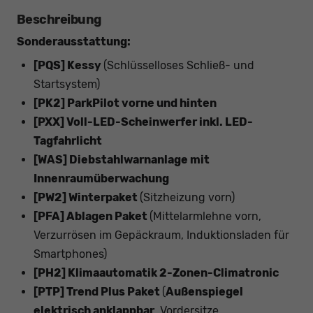
Beschreibung
Sonderausstattung:
[PQS] Kessy
(Schlüsselloses Schließ- und
Startsystem)
[PK2] ParkPilot vorne und hinten
[PXX] Voll-LED-Scheinwerfer inkl. LED-
Tagfahrlicht
[WAS] Diebstahlwarnanlage mit
Innenraumüberwachung
[PW2] Winterpaket
(Sitzheizung vorn)
[PFA] Ablagen Paket
(Mittelarmlehne vorn,
Verzurrösen im Gepäckraum, Induktionsladen für
Smartphones)
[PH2] Klimaautomatik 2-Zonen-Climatronic
[PTP] Trend Plus Paket
(
Außenspiegel
elektrisch anklappbar
, Vordersitze