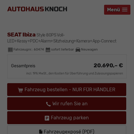
Menü
Menü
Menü
SEAT Ibiza
Style 80PS Voll-
LED+Kessy+PDC+Alarm+Sitzheizung+Kamera+App-Connect
Fahrzeugnr.:
60474
sofort lieferbar
Neuwagen
20.690,– €
Gesamtpreis
incl. 19% MwSt., den Kosten für Überführung und Zulassungspapieren
Fahrzeug bestellen - NUR FÜR HÄNDLER
Wir rufen Sie an
Fahrzeug parken
Fahrzeugexposé (PDF)