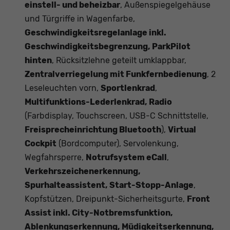
einstell- und beheizbar
, Außenspiegelgehäuse
und Türgriffe in Wagenfarbe,
Geschwindigkeitsregelanlage inkl.
Geschwindigkeitsbegrenzung, ParkPilot
hinten
, Rücksitzlehne geteilt umklappbar,
Zentralverriegelung mit Funkfernbedienung
, 2
Leseleuchten vorn,
Sportlenkrad
,
Multifunktions-Lederlenkrad, Radio
(Farbdisplay, Touchscreen, USB-C Schnittstelle,
Freisprecheinrichtung Bluetooth
),
Virtual
Cockpit
(Bordcomputer), Servolenkung,
Wegfahrsperre,
Notrufsystem eCall
,
Verkehrszeichenerkennung,
Spurhalteassistent, Start-Stopp-Anlage
,
Kopfstützen, Dreipunkt-Sicherheitsgurte,
Front
Assist inkl. City-Notbremsfunktion,
Ablenkungserkennung, Müdigkeitserkennung,