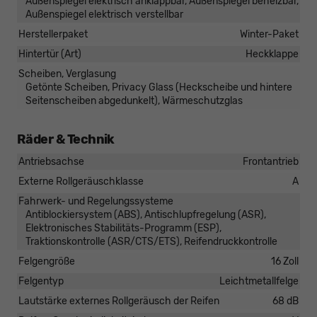
Außenspiegel elektrisch anklappbar, Außenspiegel beheizbar,
Außenspiegel elektrisch verstellbar
Herstellerpaket
Winter-Paket
Hintertür (Art)
Heckklappe
Scheiben, Verglasung
Getönte Scheiben, Privacy Glass (Heckscheibe und hintere
Seitenscheiben abgedunkelt), Wärmeschutzglas
Räder & Technik
Antriebsachse
Frontantrieb
Externe Rollgeräuschklasse
A
Fahrwerk- und Regelungssysteme
Antiblockiersystem (ABS), Antischlupfregelung (ASR),
Elektronisches Stabilitäts-Programm (ESP),
Traktionskontrolle (ASR/CTS/ETS), Reifendruckkontrolle
Felgengröße
16 Zoll
Felgentyp
Leichtmetallfelge
Lautstärke externes Rollgeräusch der Reifen
68 dB