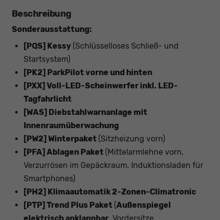
Beschreibung
Sonderausstattung:
[PQS] Kessy
(Schlüsselloses Schließ- und
Startsystem)
[PK2] ParkPilot vorne und hinten
[PXX] Voll-LED-Scheinwerfer inkl. LED-
Tagfahrlicht
[WAS] Diebstahlwarnanlage mit
Innenraumüberwachung
[PW2] Winterpaket
(Sitzheizung vorn)
[PFA] Ablagen Paket
(Mittelarmlehne vorn,
Verzurrösen im Gepäckraum, Induktionsladen für
Smartphones)
[PH2] Klimaautomatik 2-Zonen-Climatronic
[PTP] Trend Plus Paket
(
Außenspiegel
elektrisch anklappbar
, Vordersitze