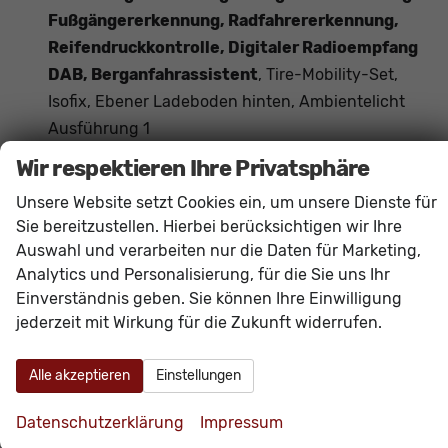
Fußgängererkennung, Radfahrererkennung,
Reifendruckkontrolle, Digitaler Radioempfang
DAB, Berganfahrassistent
, Tire-Mobility-Set,
Isofix, Ebener Ladeboden hinten, Ambientelicht
Ausführung 1
Das Fahrzeug verfügt über kein fest verbautes
Wir respektieren Ihre Privatsphäre
Navigationssystem. Durch
Apple CarPlay /
Unsere Website setzt Cookies ein, um unsere Dienste für
Android Auto
ist jedoch eine
Navigation
über
Sie bereitzustellen. Hierbei berücksichtigen wir Ihre
kompatible Smartphone-Apps (z.B. Google Maps
Auswahl und verarbeiten nur die Daten für Marketing,
oder Apple Karten) über den
Fahrzeugbildschirm
Analytics und Personalisierung, für die Sie uns Ihr
möglich.
Einverständnis geben. Sie können Ihre Einwilligung
jederzeit mit Wirkung für die Zukunft widerrufen.
Innen
Alle akzeptieren
Einstellungen
Armlehnen
Mittelarmlehne
Fensterheber
elektrisch 4-fach
Datenschutzerklärung
Impressum
Innenraumfilter
vorhanden