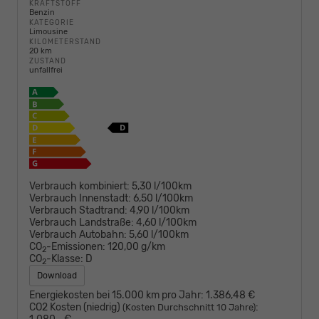
KRAFTSTOFF
Benzin
KATEGORIE
Limousine
KILOMETERSTAND
20 km
ZUSTAND
unfallfrei
Verbrauch kombiniert:
5,30 l/100km
Verbrauch Innenstadt:
6,50 l/100km
Verbrauch Stadtrand:
4,90 l/100km
Verbrauch Landstraße:
4,60 l/100km
Verbrauch Autobahn:
5,60 l/100km
CO
-Emissionen:
120,00 g/km
2
CO
-Klasse:
D
2
Download
Energiekosten bei 15.000 km pro Jahr:
1.386,48 €
CO2 Kosten (niedrig)
:
(Kosten Durchschnitt 10 Jahre)