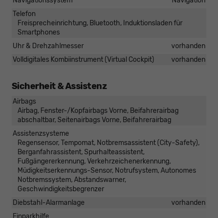
Navigationssystem
Navigation
Telefon
Freisprecheinrichtung, Bluetooth, Induktionsladen für
Smartphones
Uhr & Drehzahlmesser
vorhanden
Volldigitales Kombiinstrument (Virtual Cockpit)
vorhanden
Sicherheit & Assistenz
Airbags
Airbag, Fenster-/Kopfairbags Vorne, Beifahrerairbag
abschaltbar, Seitenairbags Vorne, Beifahrerairbag
Assistenzsysteme
Regensensor, Tempomat, Notbremsassistent (City-Safety),
Berganfahrassistent, Spurhalteassistent,
Fußgängererkennung, Verkehrzeichenerkennung,
Müdigkeitserkennungs-Sensor, Notrufsystem, Autonomes
Notbremssystem, Abstandswarner,
Geschwindigkeitsbegrenzer
Diebstahl-Alarmanlage
vorhanden
Einparkhilfe