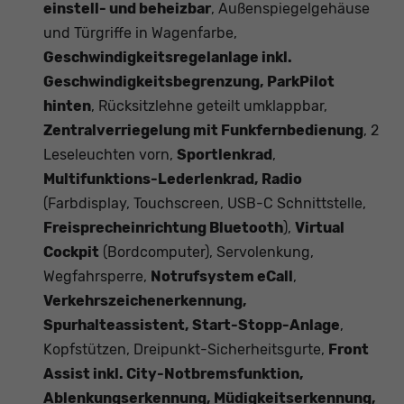
einstell- und beheizbar
, Außenspiegelgehäuse
und Türgriffe in Wagenfarbe,
Geschwindigkeitsregelanlage inkl.
Geschwindigkeitsbegrenzung, ParkPilot
hinten
, Rücksitzlehne geteilt umklappbar,
Zentralverriegelung mit Funkfernbedienung
, 2
Leseleuchten vorn,
Sportlenkrad
,
Multifunktions-Lederlenkrad, Radio
(Farbdisplay, Touchscreen, USB-C Schnittstelle,
Freisprecheinrichtung Bluetooth
),
Virtual
Cockpit
(Bordcomputer), Servolenkung,
Wegfahrsperre,
Notrufsystem eCall
,
Verkehrszeichenerkennung,
Spurhalteassistent, Start-Stopp-Anlage
,
Kopfstützen, Dreipunkt-Sicherheitsgurte,
Front
Assist inkl. City-Notbremsfunktion,
Ablenkungserkennung, Müdigkeitserkennung,