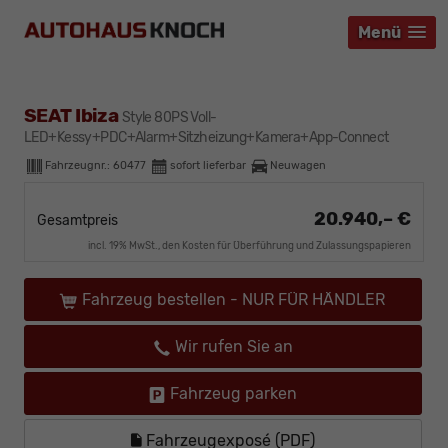
Menü
Menü
Menü
SEAT Ibiza
Style 80PS Voll-
LED+Kessy+PDC+Alarm+Sitzheizung+Kamera+App-Connect
Fahrzeugnr.:
60477
sofort lieferbar
Neuwagen
20.940,– €
Gesamtpreis
incl. 19% MwSt., den Kosten für Überführung und Zulassungspapieren
Fahrzeug bestellen - NUR FÜR HÄNDLER
Wir rufen Sie an
Fahrzeug parken
Fahrzeugexposé (PDF)