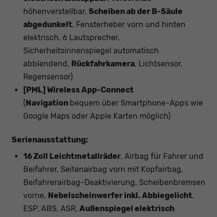
höhenverstellbar,
Scheiben ab der B-Säule
abgedunkelt
, Fensterheber vorn und hinten
elektrisch, 6 Lautsprecher,
Sicherheitsinnenspiegel automatisch
abblendend,
Rückfahrkamera
, Lichtsensor,
Regensensor)
[PML]
Wireless App-Connect
(
Navigation
bequem über Smartphone-Apps wie
Google Maps oder Apple Karten möglich)
Serienausstattung:
16 Zoll Leichtmetallräder
, Airbag für Fahrer und
Beifahrer, Seitenairbag vorn mit Kopfairbag,
Beifahrerairbag-Deaktivierung, Scheibenbremsen
vorne,
Nebelscheinwerfer inkl. Abbiegelicht
,
ESP, ABS, ASR,
Außenspiegel elektrisch