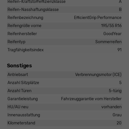
Reifen-Kraftstoffeffizienzklasse
A
Reifen-Nasshaftungsklasse
B
Reifenbezeichnung
EfficientGrip Performance
Reifengröße vorne
195/55 R16
Reifenhersteller
GoodYear
Reifentyp
Sommerreifen
Tragfähigkeitsindex
91
Sonstiges
Antriebsart
Verbrennungsmotor (ICE)
Anzahl Sitzplätze
5
Anzahl Türen
5-türig
Garantieleistung
Fahrzeuggarantie vom Hersteller
HU/AU neu
vorhanden
Innenausstattung
Grau
Kilometerstand
20