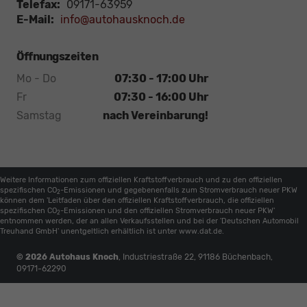
Telefax:
09171-63959
E-Mail:
info@autohausknoch.de
Öffnungszeiten
Mo - Do
07:30 - 17:00 Uhr
Fr
07:30 - 16:00 Uhr
Samstag
nach Vereinbarung!
Weitere Informationen zum offiziellen Kraftstoffverbrauch und zu den offiziellen
spezifischen CO
-Emissionen und gegebenenfalls zum Stromverbrauch neuer PKW
2
können dem 'Leitfaden über den offiziellen Kraftstoffverbrauch, die offiziellen
spezifischen CO
-Emissionen und den offiziellen Stromverbrauch neuer PKW'
2
entnommen werden, der an allen Verkaufsstellen und bei der 'Deutschen Automobil
Treuhand GmbH' unentgeltlich erhältlich ist unter www.dat.de.
© 2026
Autohaus Knoch
,
Industriestraße 22
,
91186
Büchenbach,
09171-62290