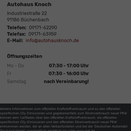
Autohaus Knoch
Industriestraße 22
91186
Büchenbach
Telefon:
09171-62290
Telefax:
09171-63959
E-Mail:
info@autohausknoch.de
Öffnungszeiten
Mo - Do
07:30 - 17:00 Uhr
Fr
07:30 - 16:00 Uhr
Samstag
nach Vereinbarung!
Weitere Informationen zum offiziellen Kraftstoffverbrauch und zu den offiziellen
spezifischen CO
-Emissionen und gegebenenfalls zum Stromverbrauch neuer PKW
2
können dem 'Leitfaden über den offiziellen Kraftstoffverbrauch, die offiziellen
spezifischen CO
-Emissionen und den offiziellen Stromverbrauch neuer PKW'
2
entnommen werden, der an allen Verkaufsstellen und bei der 'Deutschen Automobil
Treuhand GmbH' unentgeltlich erhältlich ist unter www.dat.de.