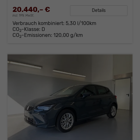
20.440,– €
Details
incl. 19% MwSt.
Verbrauch kombiniert:
5,30 l/100km
CO
-Klasse:
D
2
CO
-Emissionen:
120,00 g/km
2