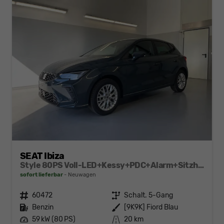
SEAT Ibiza
Style 80PS Voll-LED+Kessy+PDC+Alarm+Sitzheizung+Kamera+App-Connect
sofort lieferbar
Neuwagen
Fahrzeugnr.
60472
Getriebe
Schalt. 5-Gang
Kraftstoff
Benzin
Außenfarbe
[9K9K] Fiord Blau
Leistung
59 kW (80 PS)
Kilometerstand
20 km