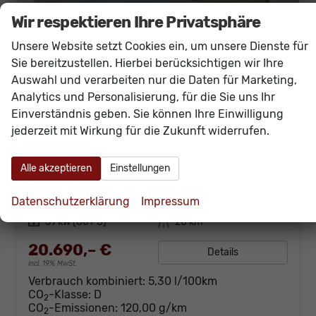
Wir respektieren Ihre Privatsphäre
Unsere Website setzt Cookies ein, um unsere Dienste für
Sie bereitzustellen. Hierbei berücksichtigen wir Ihre
Auswahl und verarbeiten nur die Daten für Marketing,
Analytics und Personalisierung, für die Sie uns Ihr
Einverständnis geben. Sie können Ihre Einwilligung
jederzeit mit Wirkung für die Zukunft widerrufen.
SEAT Ibiza
Style 80PS Voll-LED+Kessy+PDC+Alarm+Sitzheizung+Kamera+App-Connect
sofort lieferbar
Neuwagen
Alle akzeptieren
Einstellungen
Fahrzeugnr.
60475
Getriebe
Schalt. 5-Gang
Datenschutzerklärung
Impressum
Kraftstoff
Benzin
Außenfarbe
[B4B4] Weiß
Leistung
59 kW (80 PS)
Kilometerstand
20 km
20.690,– €
Details
incl. 19% MwSt.
Verbrauch kombiniert:
5,30 l/100km
CO
-Klasse:
D
2
CO
-Emissionen:
120,00 g/km
2