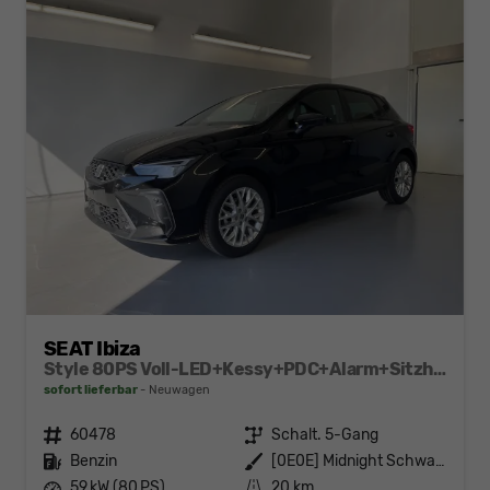
SEAT Ibiza
Style 80PS Voll-LED+Kessy+PDC+Alarm+Sitzheizung+Kamera+App-Connect
sofort lieferbar
Neuwagen
Fahrzeugnr.
60478
Getriebe
Schalt. 5-Gang
Kraftstoff
Benzin
Außenfarbe
[0E0E] Midnight Schwarz Metallic
Leistung
59 kW (80 PS)
Kilometerstand
20 km