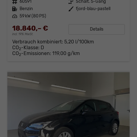
Fahrzeugnr.
60591
Getriebe
Schalt. 5-Gang
Kraftstoff
Benzin
Außenfarbe
fjord-blau-pastell
Leistung
59 kW (80 PS)
18.840,– €
Details
incl. 19% MwSt.
Verbrauch kombiniert:
5,20 l/100km
CO
-Klasse:
D
2
CO
-Emissionen:
119,00 g/km
2