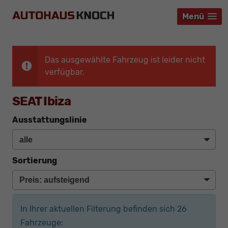
Menü
Menü
Menü
Das ausgewählte Fahrzeug ist leider nicht
verfügbar.
SEAT Ibiza
Ausstattungslinie
Sortierung
In Ihrer aktuellen Filterung befinden sich
26
Fahrzeuge: