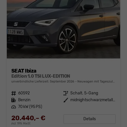
SEAT Ibiza
Edition 1.0 TSI LUX-EDITION
unverbindliche Lieferzeit: September 2026
Neuwagen mit Tageszulassung
Fahrzeugnr.
60592
Getriebe
Schalt. 5-Gang
Kraftstoff
Benzin
Außenfarbe
midnightschwarzmetallic
Leistung
70 kW (95 PS)
20.440,– €
Details
incl. 19% MwSt.