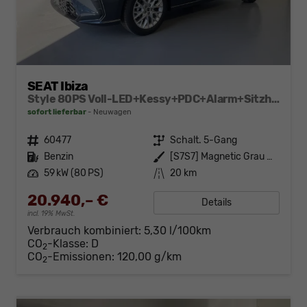
SEAT Ibiza
Style 80PS Voll-LED+Kessy+PDC+Alarm+Sitzheizung+Kamera+App-Connect
sofort lieferbar
Neuwagen
Fahrzeugnr.
60477
Getriebe
Schalt. 5-Gang
Kraftstoff
Benzin
Außenfarbe
[S7S7] Magnetic Grau Metallic
Leistung
59 kW (80 PS)
Kilometerstand
20 km
20.940,– €
Details
incl. 19% MwSt.
Verbrauch kombiniert:
5,30 l/100km
CO
-Klasse:
D
2
CO
-Emissionen:
120,00 g/km
2