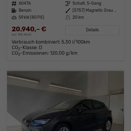
Fahrzeugnr.
60476
Getriebe
Schalt. 5-Gang
Kraftstoff
Benzin
Außenfarbe
[S7S7] Magnetic Grau Metallic
Leistung
59 kW (80 PS)
Kilometerstand
20 km
20.940,– €
Details
incl. 19% MwSt.
Verbrauch kombiniert:
5,30 l/100km
CO
-Klasse:
D
2
CO
-Emissionen:
120,00 g/km
2