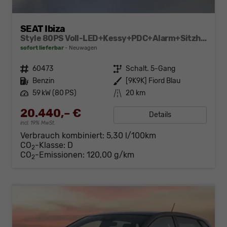
SEAT Ibiza
Style 80PS Voll-LED+Kessy+PDC+Alarm+Sitzheizung+Kamera+App-Connect
sofort lieferbar
Neuwagen
Fahrzeugnr.
60473
Getriebe
Schalt. 5-Gang
Kraftstoff
Benzin
Außenfarbe
[9K9K] Fiord Blau
Leistung
59 kW (80 PS)
Kilometerstand
20 km
20.440,– €
Details
incl. 19% MwSt.
Verbrauch kombiniert:
5,30 l/100km
CO
-Klasse:
D
2
CO
-Emissionen:
120,00 g/km
2