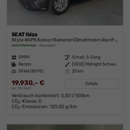
SEAT Ibiza
Style 80PS Kessy+Kamera+Climatronic+Alu+PDCvohi+Sitzheiz+App-Connect+DAB
sofort lieferbar
Neuwagen
Fahrzeugnr.
59991
Getriebe
Schalt. 5-Gang
Kraftstoff
Benzin
Außenfarbe
[0E0E] Midnight Schwarz Metallic
Leistung
59 kW (80 PS)
Kilometerstand
20 km
19.930,– €
Details
incl. 19% MwSt.
Verbrauch kombiniert:
5,30 l/100km
CO
-Klasse:
D
2
CO
-Emissionen:
120,00 g/km
2