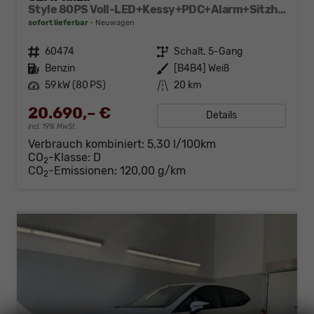
Style 80PS Voll-LED+Kessy+PDC+Alarm+Sitzheizung+Kamera+App-Connect
sofort lieferbar
Neuwagen
Fahrzeugnr.
60474
Getriebe
Schalt. 5-Gang
Kraftstoff
Benzin
Außenfarbe
[B4B4] Weiß
Leistung
59 kW (80 PS)
Kilometerstand
20 km
20.690,– €
Details
incl. 19% MwSt.
Verbrauch kombiniert:
5,30 l/100km
CO
-Klasse:
D
2
CO
-Emissionen:
120,00 g/km
2