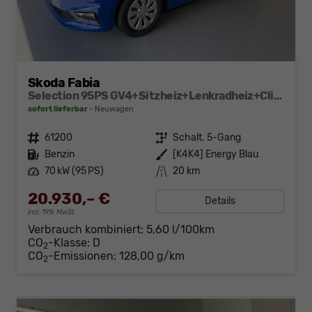
Skoda Fabia
Selection 95PS GV4+Sitzheiz+Lenkradheiz+Climatronic+Sunset+AppConnect+PDC
sofort lieferbar
Neuwagen
Fahrzeugnr.
61200
Getriebe
Schalt. 5-Gang
Kraftstoff
Benzin
Außenfarbe
[K4K4] Energy Blau
Leistung
70 kW (95 PS)
Kilometerstand
20 km
20.930,– €
Details
incl. 19% MwSt.
Verbrauch kombiniert:
5,60 l/100km
CO
-Klasse:
D
2
CO
-Emissionen:
128,00 g/km
2