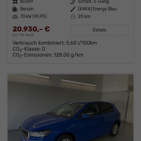
Fahrzeugnr.
60399
Getriebe
Schalt. 5-Gang
Kraftstoff
Benzin
Außenfarbe
[K4K4] Energy Blau
Leistung
70 kW (95 PS)
Kilometerstand
20 km
20.930,– €
Details
incl. 19% MwSt.
Verbrauch kombiniert:
5,60 l/100km
CO
-Klasse:
D
2
CO
-Emissionen:
128,00 g/km
2