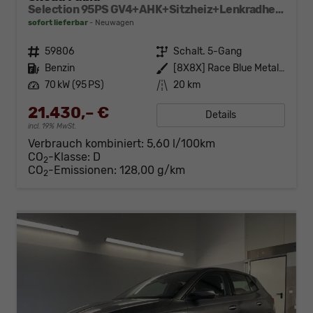
Selection 95PS GV4+AHK+Sitzheiz+Lenkradheiz+Climatronic+Tempomat+PDC
sofort lieferbar
Neuwagen
Fahrzeugnr.
59806
Getriebe
Schalt. 5-Gang
Kraftstoff
Benzin
Außenfarbe
[8X8X] Race Blue Metallic
Leistung
70 kW (95 PS)
Kilometerstand
20 km
21.430,– €
Details
incl. 19% MwSt.
Verbrauch kombiniert:
5,60 l/100km
CO
-Klasse:
D
2
CO
-Emissionen:
128,00 g/km
2