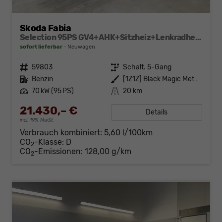
Skoda Fabia
Selection 95PS GV4+AHK+Sitzheiz+Lenkradheiz+Climatronic+Tempomat+PDC
sofort lieferbar
Neuwagen
Fahrzeugnr.
59803
Getriebe
Schalt. 5-Gang
Kraftstoff
Benzin
Außenfarbe
[1Z1Z] Black Magic Metallic
Leistung
70 kW (95 PS)
Kilometerstand
20 km
21.430,– €
Details
incl. 19% MwSt.
Verbrauch kombiniert:
5,60 l/100km
CO
-Klasse:
D
2
CO
-Emissionen:
128,00 g/km
2