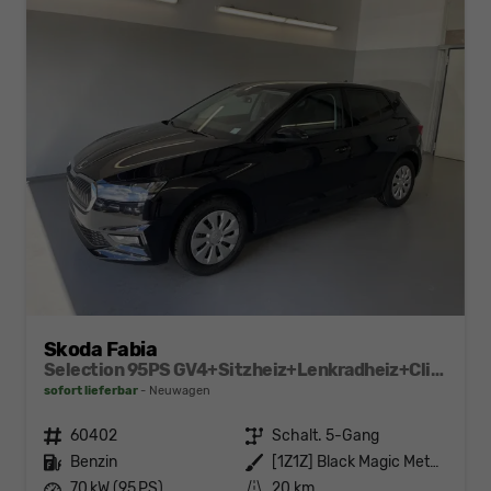
Skoda Fabia
Selection 95PS GV4+Sitzheiz+Lenkradheiz+Climatronic+Sunset+AppConnect+PDC
sofort lieferbar
Neuwagen
Fahrzeugnr.
60402
Getriebe
Schalt. 5-Gang
Kraftstoff
Benzin
Außenfarbe
[1Z1Z] Black Magic Metallic
Leistung
70 kW (95 PS)
Kilometerstand
20 km