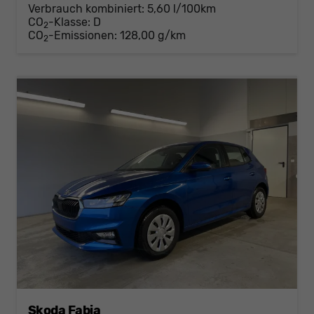
Verbrauch kombiniert:
5,60 l/100km
CO
-Klasse:
D
2
CO
-Emissionen:
128,00 g/km
2
Skoda Fabia