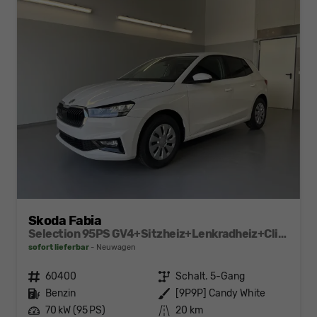
Skoda Fabia
Selection 95PS GV4+Sitzheiz+Lenkradheiz+Climatronic+Sunset+AppConnect+PDC
sofort lieferbar
Neuwagen
Fahrzeugnr.
60400
Getriebe
Schalt. 5-Gang
Kraftstoff
Benzin
Außenfarbe
[9P9P] Candy White
Leistung
70 kW (95 PS)
Kilometerstand
20 km