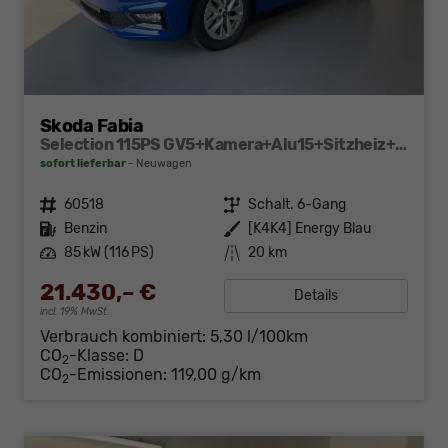
Skoda Fabia
Selection 115PS GV5+Kamera+Alu15+Sitzheiz+Sunset+Regensensor+AppConnect+LED
sofort lieferbar
Neuwagen
Fahrzeugnr.
60518
Getriebe
Schalt. 6-Gang
Kraftstoff
Benzin
Außenfarbe
[K4K4] Energy Blau
Leistung
85 kW (116 PS)
Kilometerstand
20 km
21.430,– €
Details
incl. 19% MwSt.
Verbrauch kombiniert:
5,30 l/100km
CO
-Klasse:
D
2
CO
-Emissionen:
119,00 g/km
2