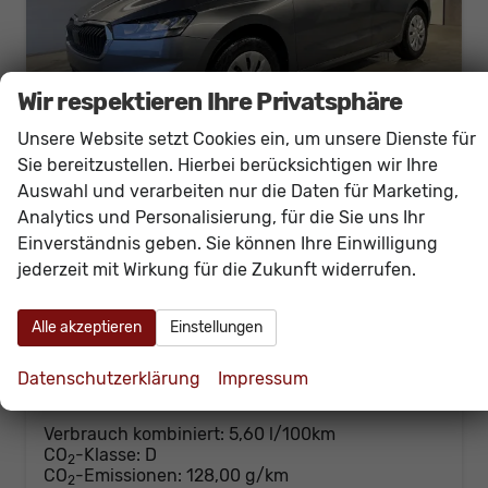
Wir respektieren Ihre Privatsphäre
Unsere Website setzt Cookies ein, um unsere Dienste für
Sie bereitzustellen. Hierbei berücksichtigen wir Ihre
Auswahl und verarbeiten nur die Daten für Marketing,
Skoda Fabia
Analytics und Personalisierung, für die Sie uns Ihr
Selection 95PS GV4+AHK+Sitzheiz+Lenkradheiz+Climatronic+Tempomat+PDC
Einverständnis geben. Sie können Ihre Einwilligung
sofort lieferbar
Neuwagen
jederzeit mit Wirkung für die Zukunft widerrufen.
Fahrzeugnr.
59810
Getriebe
Schalt. 5-Gang
Kraftstoff
Benzin
Außenfarbe
[5X5X] Graphit Grau Metallic
Alle akzeptieren
Einstellungen
Leistung
70 kW (95 PS)
Kilometerstand
20 km
Datenschutzerklärung
Impressum
21.430,– €
Details
incl. 19% MwSt.
Verbrauch kombiniert:
5,60 l/100km
CO
-Klasse:
D
2
CO
-Emissionen:
128,00 g/km
2