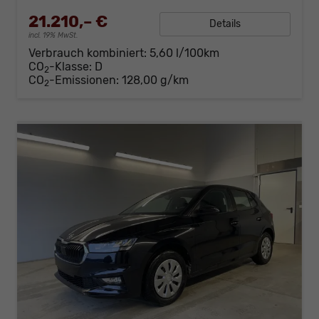
21.210,– €
Details
incl. 19% MwSt.
Verbrauch kombiniert:
5,60 l/100km
CO
-Klasse:
D
2
CO
-Emissionen:
128,00 g/km
2