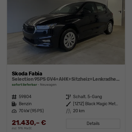
Skoda Fabia
Selection 95PS GV4+AHK+Sitzheiz+Lenkradheiz+Climatronic+Tempomat+PDC
sofort lieferbar
Neuwagen
Fahrzeugnr.
59804
Getriebe
Schalt. 5-Gang
Kraftstoff
Benzin
Außenfarbe
[1Z1Z] Black Magic Metallic
Leistung
70 kW (95 PS)
Kilometerstand
20 km
21.430,– €
Details
incl. 19% MwSt.