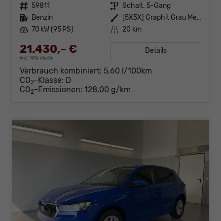
Fahrzeugnr.
59811
Getriebe
Schalt. 5-Gang
Kraftstoff
Benzin
Außenfarbe
[5X5X] Graphit Grau Metallic
Leistung
70 kW (95 PS)
Kilometerstand
20 km
21.430,– €
Details
incl. 19% MwSt.
Verbrauch kombiniert:
5,60 l/100km
CO
-Klasse:
D
2
CO
-Emissionen:
128,00 g/km
2