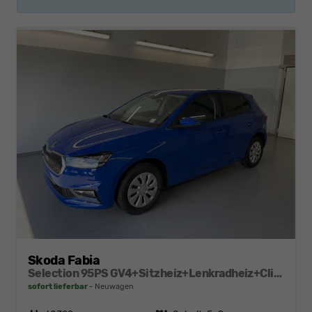
Skoda Fabia
Selection 95PS GV4+Sitzheiz+Lenkradheiz+Climatronic+Sunset+AppConnect+PDC
sofort lieferbar
Neuwagen