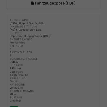
Fahrzeugexposé (PDF)
AUSSENFARBE
[5X5X] Graphit Grau Metallic
INNENAUSSTATTUNG
[NQ] Sitzbezug Stoff Loft
GETRIEBE
Doppelkupplungsgetriebe (DSG)
ANTRIEBSACHSE
Frontantrieb
ZYLINDER
3
PARTIKELFILTER
1
SCHADSTOFFKLASSE
Euro 6
HUBRAUM
999 ccm
LEISTUNG
85 kW (116 PS)
KRAFTSTOFF
Benzin
KATEGORIE
Limousine
KILOMETERSTAND
20 km
ZUSTAND
unfallfrei