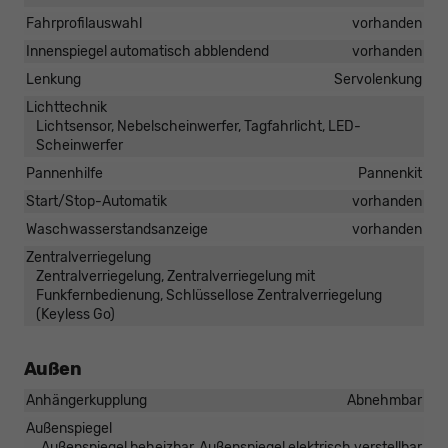
Fahrprofilauswahl
vorhanden
Innenspiegel automatisch abblendend
vorhanden
Lenkung
Servolenkung
Lichttechnik
Lichtsensor, Nebelscheinwerfer, Tagfahrlicht, LED-
Scheinwerfer
Pannenhilfe
Pannenkit
Start/Stop-Automatik
vorhanden
Waschwasserstandsanzeige
vorhanden
Zentralverriegelung
Zentralverriegelung, Zentralverriegelung mit
Funkfernbedienung, Schlüssellose Zentralverriegelung
(Keyless Go)
Außen
Anhängerkupplung
Abnehmbar
Außenspiegel
Außenspiegel beheizbar, Außenspiegel elektrisch verstellbar