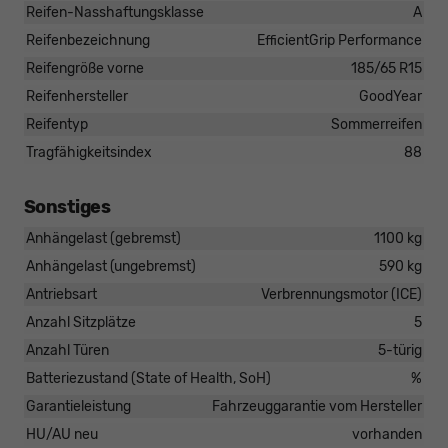
Reifen-Nasshaftungsklasse
A
Reifenbezeichnung
EfficientGrip Performance
Reifengröße vorne
185/65 R15
Reifenhersteller
GoodYear
Reifentyp
Sommerreifen
Tragfähigkeitsindex
88
Sonstiges
Anhängelast (gebremst)
1100 kg
Anhängelast (ungebremst)
590 kg
Antriebsart
Verbrennungsmotor (ICE)
Anzahl Sitzplätze
5
Anzahl Türen
5-türig
Batteriezustand (State of Health, SoH)
%
Garantieleistung
Fahrzeuggarantie vom Hersteller
HU/AU neu
vorhanden