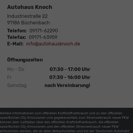
Autohaus Knoch
Industriestraße 22
91186
Büchenbach
Telefon:
09171-62290
Telefax:
09171-63959
E-Mail:
info@autohausknoch.de
Öffnungszeiten
Mo - Do
07:30 - 17:00 Uhr
Fr
07:30 - 16:00 Uhr
Samstag
nach Vereinbarung!
Weitere Informationen zum offiziellen Kraftstoffverbrauch und zu den offiziellen
spezifischen CO
-Emissionen und gegebenenfalls zum Stromverbrauch neuer PKW
2
können dem 'Leitfaden über den offiziellen Kraftstoffverbrauch, die offiziellen
spezifischen CO
-Emissionen und den offiziellen Stromverbrauch neuer PKW'
2
entnommen werden, der an allen Verkaufsstellen und bei der 'Deutschen Automobil