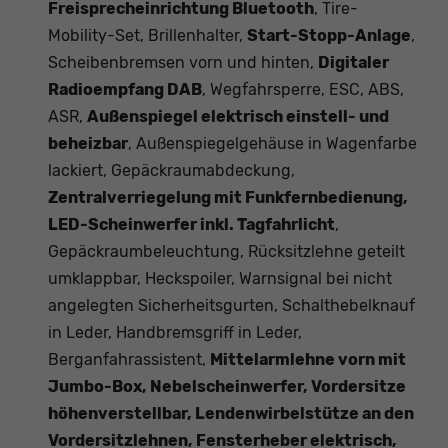
Freisprecheinrichtung Bluetooth
, Tire-
Mobility-Set, Brillenhalter,
Start-Stopp-Anlage
,
Scheibenbremsen vorn und hinten,
Digitaler
Radioempfang DAB
, Wegfahrsperre, ESC, ABS,
ASR,
Außenspiegel elektrisch einstell- und
beheizbar
, Außenspiegelgehäuse in Wagenfarbe
lackiert, Gepäckraumabdeckung,
Zentralverriegelung mit Funkfernbedienung,
LED-Scheinwerfer inkl. Tagfahrlicht
,
Gepäckraumbeleuchtung, Rücksitzlehne geteilt
umklappbar, Heckspoiler, Warnsignal bei nicht
angelegten Sicherheitsgurten, Schalthebelknauf
in Leder, Handbremsgriff in Leder,
Berganfahrassistent,
Mittelarmlehne vorn mit
Jumbo-Box, Nebelscheinwerfer, Vordersitze
höhenverstellbar, Lendenwirbelstütze an den
Vordersitzlehnen,
Fensterheber elektrisch,