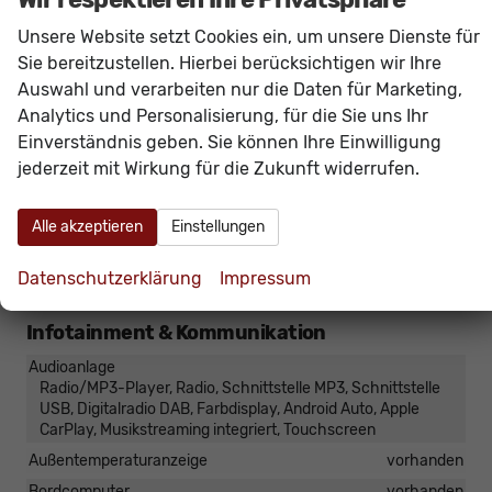
Klimatisierung
Klimaautomatik, 2-Zonen-Klimaautomatik
Unsere Website setzt Cookies ein, um unsere Dienste für
Laderaumabdeckung
vorhanden
Sie bereitzustellen. Hierbei berücksichtigen wir Ihre
Lenkrad
Auswahl und verarbeiten nur die Daten für Marketing,
in Leder, höhenverstellbar, mit Multifunktionen, mit
Analytics und Personalisierung, für die Sie uns Ihr
Lenkradheizung
Einverständnis geben. Sie können Ihre Einwilligung
Sitze
jederzeit mit Wirkung für die Zukunft widerrufen.
Isofix (Kindersitzbefestigung), Rücksitzbank hinten geteilt,
Sitzheizung, Isofix Beifahrersitz
Sitze: Lordosenstütze
Fahrer und Beifahrer
Alle akzeptieren
Einstellungen
Sitze: Verstellbarkeit
Höhenverstellbarer Fahrer- und Beifahrersitz
Datenschutzerklärung
Impressum
Infotainment & Kommunikation
Audioanlage
Radio/MP3-Player, Radio, Schnittstelle MP3, Schnittstelle
USB, Digitalradio DAB, Farbdisplay, Android Auto, Apple
CarPlay, Musikstreaming integriert, Touchscreen
Außentemperaturanzeige
vorhanden
Bordcomputer
vorhanden