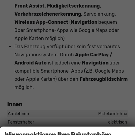
Front Assist, Müdigkeitserkennung,
Verkehrszeichenerkennung
, Servolenkung,
Wireless App-Connect
(
Navigation
bequem
über Smartphone-Apps wie Google Maps oder
Apple Karten möglich)
Das Fahrzeug verfügt über kein fest verbautes
Navigationssystem. Durch
Apple CarPlay /
Android Auto
ist jedoch eine
Navigation
über
kompatible Smartphone-Apps (z.B. Google Maps
oder Apple Karten) über den
Fahrzeugbildschirm
möglich.
Innen
Armlehnen
Mittelarmlehne
Fensterheber
elektrisch
Innenraumfilter
vorhanden
Wir respektieren Ihre Privatsphäre