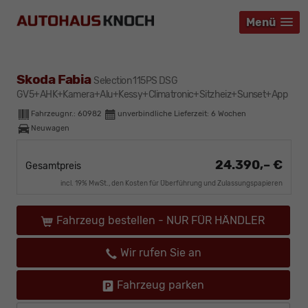
Menü
Menü
Menü
Skoda Fabia
Selection 115PS DSG
GV5+AHK+Kamera+Alu+Kessy+Climatronic+Sitzheiz+Sunset+App
Fahrzeugnr.:
60982
unverbindliche Lieferzeit:
6 Wochen
Neuwagen
24.390,– €
Gesamtpreis
incl. 19% MwSt., den Kosten für Überführung und Zulassungspapieren
Fahrzeug bestellen - NUR FÜR HÄNDLER
Wir rufen Sie an
Fahrzeug parken