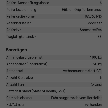
Reifen-Nasshaftungsklasse
A
Reifenbezeichnung
EfficientGrip Performance
Reifengröße vorne
185/65 R15
Reifenhersteller
GoodYear
Reifentyp
Sommerreifen
Tragfähigkeitsindex
88
Sonstiges
Anhängelast (gebremst)
1100 kg
Anhängelast (ungebremst)
590 kg
Antriebsart
Verbrennungsmotor (ICE)
Anzahl Sitzplätze
5
Anzahl Türen
5-türig
Batteriezustand (State of Health, SoH)
%
Garantieleistung
Fahrzeuggarantie vom Hersteller
HU/AU neu
vorhanden