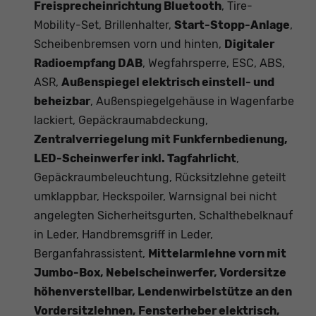
Freisprecheinrichtung Bluetooth
, Tire-
Mobility-Set, Brillenhalter,
Start-Stopp-Anlage
,
Scheibenbremsen vorn und hinten,
Digitaler
Radioempfang DAB
, Wegfahrsperre, ESC, ABS,
ASR,
Außenspiegel elektrisch einstell- und
beheizbar
, Außenspiegelgehäuse in Wagenfarbe
lackiert, Gepäckraumabdeckung,
Zentralverriegelung mit Funkfernbedienung,
LED-Scheinwerfer inkl. Tagfahrlicht
,
Gepäckraumbeleuchtung, Rücksitzlehne geteilt
umklappbar, Heckspoiler, Warnsignal bei nicht
angelegten Sicherheitsgurten, Schalthebelknauf
in Leder, Handbremsgriff in Leder,
Berganfahrassistent,
Mittelarmlehne vorn mit
Jumbo-Box, Nebelscheinwerfer, Vordersitze
höhenverstellbar, Lendenwirbelstütze an den
Vordersitzlehnen, Fensterheber elektrisch,