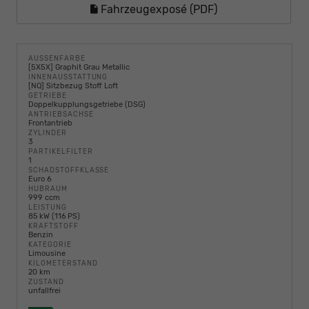
Fahrzeugexposé (PDF)
AUSSENFARBE
[5X5X] Graphit Grau Metallic
INNENAUSSTATTUNG
[NQ] Sitzbezug Stoff Loft
GETRIEBE
Doppelkupplungsgetriebe (DSG)
ANTRIEBSACHSE
Frontantrieb
ZYLINDER
3
PARTIKELFILTER
1
SCHADSTOFFKLASSE
Euro 6
HUBRAUM
999 ccm
LEISTUNG
85 kW (116 PS)
KRAFTSTOFF
Benzin
KATEGORIE
Limousine
KILOMETERSTAND
20 km
ZUSTAND
unfallfrei