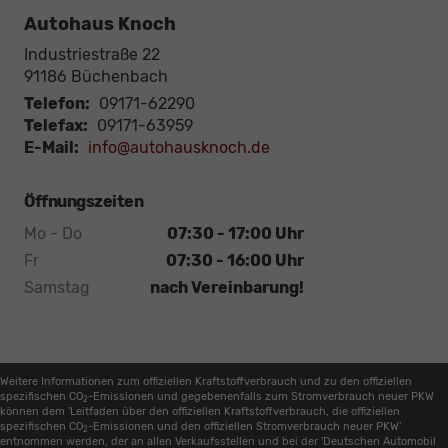
Autohaus Knoch
Industriestraße 22
91186
Büchenbach
Telefon:
09171-62290
Telefax:
09171-63959
E-Mail:
info@autohausknoch.de
Öffnungszeiten
Mo - Do
07:30 - 17:00 Uhr
Fr
07:30 - 16:00 Uhr
Samstag
nach Vereinbarung!
Weitere Informationen zum offiziellen Kraftstoffverbrauch und zu den offiziellen
spezifischen CO
-Emissionen und gegebenenfalls zum Stromverbrauch neuer PKW
2
können dem 'Leitfaden über den offiziellen Kraftstoffverbrauch, die offiziellen
spezifischen CO
-Emissionen und den offiziellen Stromverbrauch neuer PKW'
2
entnommen werden, der an allen Verkaufsstellen und bei der 'Deutschen Automobil