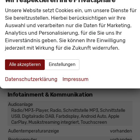
Klimatisierung
Klimaautomatik, 2-Zonen-Klimaautomatik
Unsere Website setzt Cookies ein, um unsere Dienste für
Laderaumabdeckung
vorhanden
Sie bereitzustellen. Hierbei berücksichtigen wir Ihre
Lenkrad
Auswahl und verarbeiten nur die Daten für Marketing,
in Leder, höhenverstellbar, mit Multifunktionen, mit
Analytics und Personalisierung, für die Sie uns Ihr
Lenkradheizung
Einverständnis geben. Sie können Ihre Einwilligung
Sitze
jederzeit mit Wirkung für die Zukunft widerrufen.
Isofix (Kindersitzbefestigung), Rücksitzbank hinten geteilt,
Sitzheizung, Isofix Beifahrersitz
Sitze: Lordosenstütze
Fahrer und Beifahrer
Alle akzeptieren
Einstellungen
Sitze: Verstellbarkeit
Höhenverstellbarer Fahrer- und Beifahrersitz
Datenschutzerklärung
Impressum
Infotainment & Kommunikation
Audioanlage
Radio/MP3-Player, Radio, Schnittstelle MP3, Schnittstelle
USB, Digitalradio DAB, Farbdisplay, Android Auto, Apple
CarPlay, Musikstreaming integriert, Touchscreen
Außentemperaturanzeige
vorhanden
Bordcomputer
vorhanden