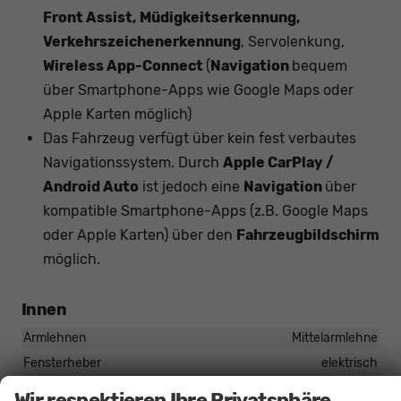
Front Assist, Müdigkeitserkennung,
Verkehrszeichenerkennung
, Servolenkung,
Wireless App-Connect
(
Navigation
bequem
über Smartphone-Apps wie Google Maps oder
Apple Karten möglich)
Das Fahrzeug verfügt über kein fest verbautes
Navigationssystem. Durch
Apple CarPlay /
Android Auto
ist jedoch eine
Navigation
über
kompatible Smartphone-Apps (z.B. Google Maps
oder Apple Karten) über den
Fahrzeugbildschirm
möglich.
Innen
Armlehnen
Mittelarmlehne
Fensterheber
elektrisch
Innenraumfilter
vorhanden
Wir respektieren Ihre Privatsphäre