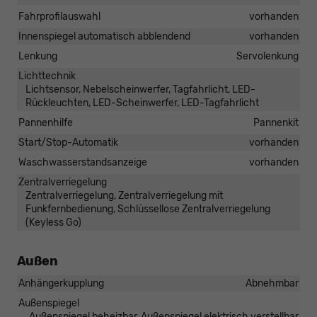
Fahrprofilauswahl
vorhanden
Innenspiegel automatisch abblendend
vorhanden
Lenkung
Servolenkung
Lichttechnik
Lichtsensor, Nebelscheinwerfer, Tagfahrlicht, LED-
Rückleuchten, LED-Scheinwerfer, LED-Tagfahrlicht
Pannenhilfe
Pannenkit
Start/Stop-Automatik
vorhanden
Waschwasserstandsanzeige
vorhanden
Zentralverriegelung
Zentralverriegelung, Zentralverriegelung mit
Funkfernbedienung, Schlüssellose Zentralverriegelung
(Keyless Go)
Außen
Anhängerkupplung
Abnehmbar
Außenspiegel
Außenspiegel beheizbar, Außenspiegel elektrisch verstellbar