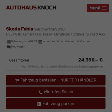
Menü
Menü
Menü
Skoda Fabia
Selection 115PS DSG
GV5+AHK+Kamera+Alu+Kessy+Climatronic+Sitzheiz+Sunset+App
Fahrzeugnr.:
60983
unverbindliche Lieferzeit:
6 Wochen
Neuwagen
24.390,– €
Gesamtpreis
incl. 19% MwSt., den Kosten für Überführung und Zulassungspapieren
Fahrzeug bestellen - NUR FÜR HÄNDLER
Wir rufen Sie an
Fahrzeug parken