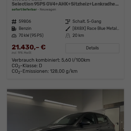
Selection 95PS GV4+AHK+Sitzheiz+Lenkradheiz+Climatronic+Tempomat+PDC
sofort lieferbar
Neuwagen
Fahrzeugnr.
59806
Getriebe
Schalt. 5-Gang
Kraftstoff
Benzin
Außenfarbe
[8X8X] Race Blue Metallic
Leistung
70 kW (95 PS)
Kilometerstand
20 km
21.430,– €
Details
incl. 19% MwSt.
Verbrauch kombiniert:
5,60 l/100km
CO
-Klasse:
D
2
CO
-Emissionen:
128,00 g/km
2