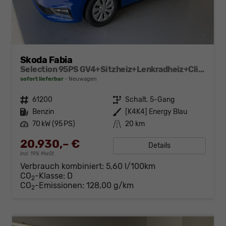
Skoda Fabia
Selection 95PS GV4+Sitzheiz+Lenkradheiz+Climatronic+Sunset+AppConnect+PDC
sofort lieferbar
Neuwagen
Fahrzeugnr.
61200
Getriebe
Schalt. 5-Gang
Kraftstoff
Benzin
Außenfarbe
[K4K4] Energy Blau
Leistung
70 kW (95 PS)
Kilometerstand
20 km
20.930,– €
Details
incl. 19% MwSt.
Verbrauch kombiniert:
5,60 l/100km
CO
-Klasse:
D
2
CO
-Emissionen:
128,00 g/km
2