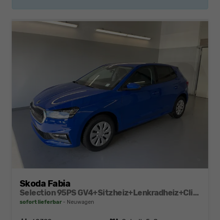
Skoda Fabia
Selection 95PS GV4+Sitzheiz+Lenkradheiz+Climatronic+Sunset+AppConnect+PDC
sofort lieferbar
Neuwagen