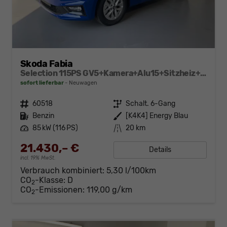
Skoda Fabia
Selection 115PS GV5+Kamera+Alu15+Sitzheiz+Sunset+Regensensor+AppConnect+LED
sofort lieferbar
Neuwagen
Fahrzeugnr.
60518
Getriebe
Schalt. 6-Gang
Kraftstoff
Benzin
Außenfarbe
[K4K4] Energy Blau
Leistung
85 kW (116 PS)
Kilometerstand
20 km
21.430,– €
Details
incl. 19% MwSt.
Verbrauch kombiniert:
5,30 l/100km
CO
-Klasse:
D
2
CO
-Emissionen:
119,00 g/km
2