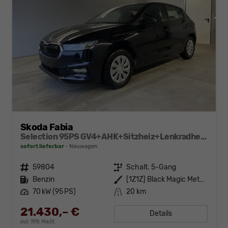
Skoda Fabia
Selection 95PS GV4+AHK+Sitzheiz+Lenkradheiz+Climatronic+Tempomat+PDC
sofort lieferbar
Neuwagen
Fahrzeugnr.
59804
Getriebe
Schalt. 5-Gang
Kraftstoff
Benzin
Außenfarbe
[1Z1Z] Black Magic Metallic
Leistung
70 kW (95 PS)
Kilometerstand
20 km
21.430,– €
Details
incl. 19% MwSt.