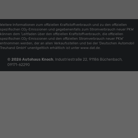
Weitere Informationen zum offiziellen Kraftstoffverbrauch und zu den offiziellen
spezifischen CO
-Emissionen und gegebenenfalls zum Stromverbrauch neuer PKW
2
können dem 'Leitfaden über den offiziellen Kraftstoffverbrauch, die offiziellen
spezifischen CO
-Emissionen und den offiziellen Stromverbrauch neuer PKW'
2
entnommen werden, der an allen Verkaufsstellen und bei der 'Deutschen Automobil
Treuhand GmbH' unentgeltlich erhältlich ist unter www.dat.de.
© 2026
Autohaus Knoch
,
Industriestraße 22
,
91186
Büchenbach,
09171-62290