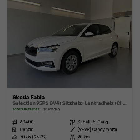
Skoda Fabia
Selection 95PS GV4+Sitzheiz+Lenkradheiz+Climatronic+Sunset+AppConnect+PDC
sofort lieferbar
Neuwagen
Fahrzeugnr.
60400
Getriebe
Schalt. 5-Gang
Kraftstoff
Benzin
Außenfarbe
[9P9P] Candy White
Leistung
70 kW (95 PS)
Kilometerstand
20 km