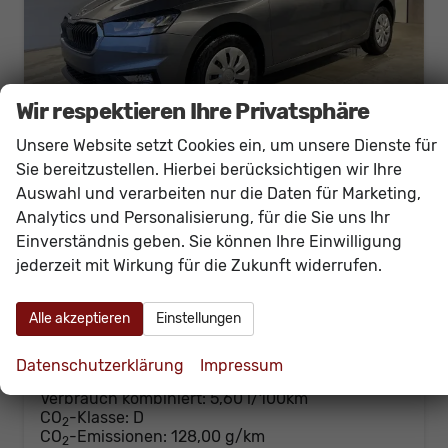
Wir respektieren Ihre Privatsphäre
Unsere Website setzt Cookies ein, um unsere Dienste für
Sie bereitzustellen. Hierbei berücksichtigen wir Ihre
Skoda Fabia
Auswahl und verarbeiten nur die Daten für Marketing,
Selection 95PS GV4+AHK+Sitzheiz+Lenkradheiz+Climatronic+Tempomat+PDC
Analytics und Personalisierung, für die Sie uns Ihr
sofort lieferbar
Neuwagen
Einverständnis geben. Sie können Ihre Einwilligung
jederzeit mit Wirkung für die Zukunft widerrufen.
Fahrzeugnr.
59810
Getriebe
Schalt. 5-Gang
Kraftstoff
Benzin
Außenfarbe
[5X5X] Graphit Grau Metallic
Leistung
70 kW (95 PS)
Kilometerstand
20 km
Alle akzeptieren
Einstellungen
21.430,– €
Details
Datenschutzerklärung
Impressum
incl. 19% MwSt.
Verbrauch kombiniert:
5,60 l/100km
CO
-Klasse:
D
2
CO
-Emissionen:
128,00 g/km
2