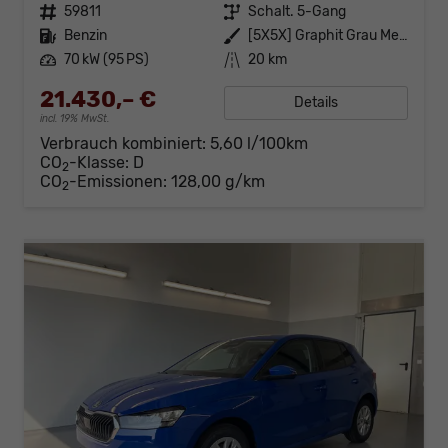
Fahrzeugnr.
59811
Getriebe
Schalt. 5-Gang
Kraftstoff
Benzin
Außenfarbe
[5X5X] Graphit Grau Metallic
Leistung
70 kW (95 PS)
Kilometerstand
20 km
21.430,– €
Details
incl. 19% MwSt.
Verbrauch kombiniert:
5,60 l/100km
CO
-Klasse:
D
2
CO
-Emissionen:
128,00 g/km
2