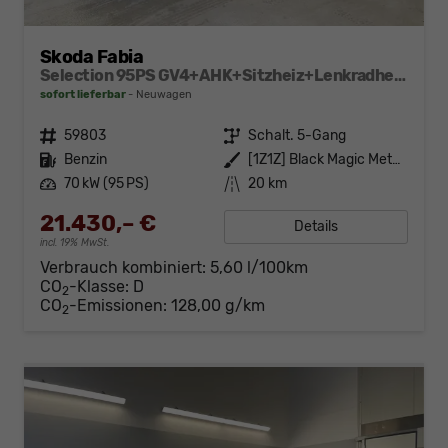
Skoda Fabia
Selection 95PS GV4+AHK+Sitzheiz+Lenkradheiz+Climatronic+Tempomat+PDC
sofort lieferbar
Neuwagen
Fahrzeugnr.
59803
Getriebe
Schalt. 5-Gang
Kraftstoff
Benzin
Außenfarbe
[1Z1Z] Black Magic Metallic
Leistung
70 kW (95 PS)
Kilometerstand
20 km
21.430,– €
Details
incl. 19% MwSt.
Verbrauch kombiniert:
5,60 l/100km
CO
-Klasse:
D
2
CO
-Emissionen:
128,00 g/km
2