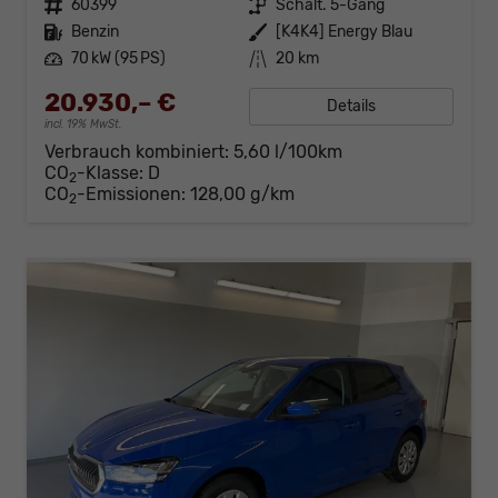
Fahrzeugnr.
60399
Getriebe
Schalt. 5-Gang
Kraftstoff
Benzin
Außenfarbe
[K4K4] Energy Blau
Leistung
70 kW (95 PS)
Kilometerstand
20 km
20.930,– €
Details
incl. 19% MwSt.
Verbrauch kombiniert:
5,60 l/100km
CO
-Klasse:
D
2
CO
-Emissionen:
128,00 g/km
2