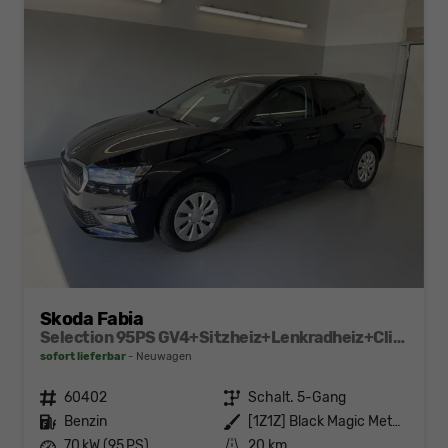
Skoda Fabia
Selection 95PS GV4+Sitzheiz+Lenkradheiz+Climatronic+Sunset+AppConnect+PDC
sofort lieferbar
Neuwagen
Fahrzeugnr.
60402
Getriebe
Schalt. 5-Gang
Kraftstoff
Benzin
Außenfarbe
[1Z1Z] Black Magic Metallic
Leistung
70 kW (95 PS)
Kilometerstand
20 km