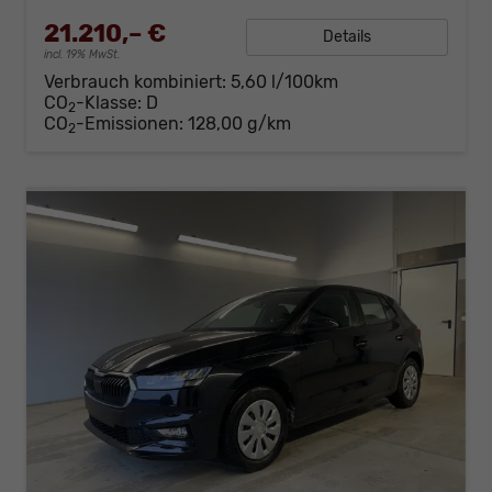
21.210,– €
Details
incl. 19% MwSt.
Verbrauch kombiniert:
5,60 l/100km
CO
-Klasse:
D
2
CO
-Emissionen:
128,00 g/km
2