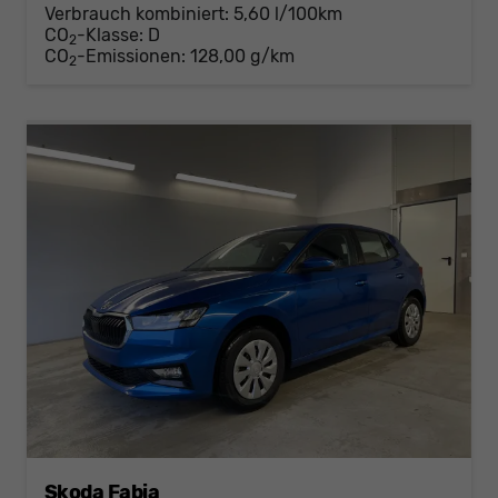
Verbrauch kombiniert:
5,60 l/100km
CO
-Klasse:
D
2
CO
-Emissionen:
128,00 g/km
2
Skoda Fabia