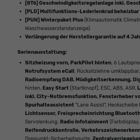
[8T6] Geschwindigkeitsregelanlage inkl. Ges
[PLD] Multifunktions-Lederlenkrad beheizbar
[PUH] Winterpaket Plus
(Klimaautomatik Climat
Waschwasserstandanzeige)
Verlängerung der Herstellergarantie auf 4 Ja
Serienausstattung:
Sitzheizung vorn, ParkPilot hinten
, 6 Lautspre
Notrufsystem eCall
, Rücksitzlehne umklappbar
Radioempfang DAB, Müdigkeitserkennung, Digi
hinten,
Easy Start
(Startknopf), ESC, ABS, ASR,
L
inkl. City-Notbremsfunktion, Fensterheber vo
Spurhalteassistent
"Lane Assist", Heckscheibe
Lichtsensor, Freisprecheinrichtung Bluetooth
Servolenkung,
Radio Infotainment
(Farbdisplay
Reifendruckkontrolle, Verkehrszeichenerken
Dreipunkt-Sicherheitsgurte,
Zentralverriegelu