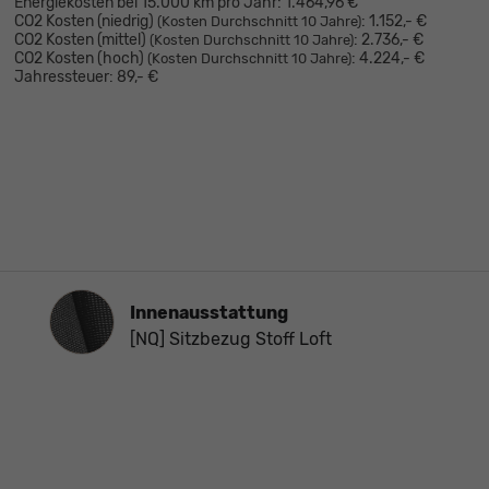
Energiekosten bei 15.000 km pro Jahr:
1.464,96 €
CO2 Kosten (niedrig)
:
1.152,- €
(Kosten Durchschnitt 10 Jahre)
CO2 Kosten (mittel)
:
2.736,- €
(Kosten Durchschnitt 10 Jahre)
CO2 Kosten (hoch)
:
4.224,- €
(Kosten Durchschnitt 10 Jahre)
Jahressteuer:
89,- €
Innenausstattung
Innenausstattung
[NQ] Sitzbezug Stoff Loft