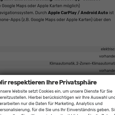
Google Maps oder Apple Karten möglich)
Navigationssystem. Durch
Apple CarPlay / Android Auto
ist
one-Apps (z.B. Google Maps oder Apple Karten) über den
elektris
vorhand
Klimaautomatik, 2-Zonen-Klimaautomat
vorhand
in Leder, höhenverstellbar, mit Multifunktionen, mit Lenkradheizu
Wir respektieren Ihre Privatsphäre
befestigung), Rücksitzbank hinten geteilt, Sitzheizung, Isofix Beifahrersi
nsere Website setzt Cookies ein, um unsere Dienste für Sie
Höhenverstellbarer Fahrersi
ereitzustellen. Hierbei berücksichtigen wir Ihre Auswahl un
erarbeiten nur die Daten für Marketing, Analytics und
ersonalisierung, für die Sie uns Ihr Einverständnis geben. S