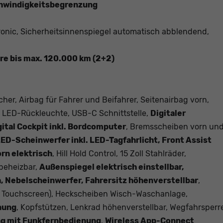
chwindigkeitsbegrenzung
ronic, Sicherheitsinnenspiegel automatisch abblendend,
hre bis max. 120.000 km (2+2)
cher, Airbag für Fahrer und Beifahrer, Seitenairbag vorn,
, LED-Rückleuchte, USB-C Schnittstelle,
Digitaler
tal Cockpit inkl. Bordcomputer
, Bremsscheiben vorn un
ED-Scheinwerfer inkl. LED-Tagfahrlicht, Front Assist
rn elektrisch
, Hill Hold Control, 15 Zoll Stahlräder,
 beheizbar,
Außenspiegel elektrisch einstellbar,
, Nebelscheinwerfer, Fahrersitz höhenverstellbar
,
, Touchscreen), Heckscheiben Wisch-Waschanlage,
nung
, Kopfstützen, Lenkrad höhenverstellbar, Wegfahrsperr
ng mit Funkfernbedienung
,
Wireless App-Connect