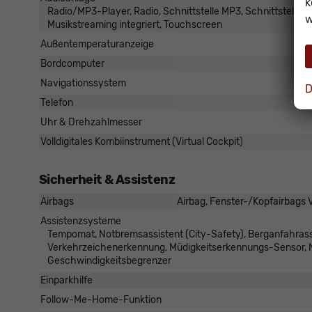
k
Radio/MP3-Player, Radio, Schnittstelle MP3, Schnittstelle US
w
Musikstreaming integriert, Touchscreen
Außentemperaturanzeige
Bordcomputer
Navigationssystem
D
Telefon
Uhr & Drehzahlmesser
Volldigitales Kombiinstrument (Virtual Cockpit)
Sicherheit & Assistenz
Airbags
Airbag, Fenster-/Kopfairbags V
Assistenzsysteme
Tempomat, Notbremsassistent (City-Safety), Berganfahrass
Verkehrzeichenerkennung, Müdigkeitserkennungs-Sensor,
Geschwindigkeitsbegrenzer
Einparkhilfe
Follow-Me-Home-Funktion