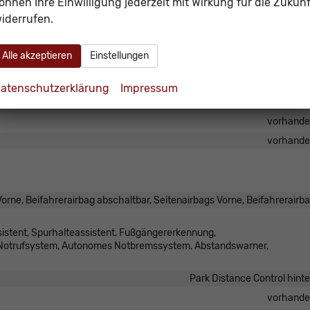
önnen Ihre Einwilligung jederzeit mit Wirkung für die Zukunf
B, Digitalradio DAB, Farbdisplay, Android Auto, Apple CarPlay,
iderrufen.
vorhand
Alle akzeptieren
Einstellungen
vorhand
Navigati
atenschutzerklärung
Impressum
Freisprecheinrichtung, Bluetoo
vorhand
vorhand
orne, Beifahrerairbag abschaltbar, Seitenairbags Vorne, Beifahrerairb
istent, Spurhalteassistent, Fußgängererkennung,
 Notrufsystem, Autonomes Notbremssystem, Abstandswarner,
Park Distance Control hint
vorhand