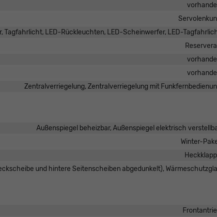
vorhand
Servolenku
r, Tagfahrlicht, LED-Rückleuchten, LED-Scheinwerfer, LED-Tagfahrlic
Reserver
vorhand
vorhand
Zentralverriegelung, Zentralverriegelung mit Funkfernbedienu
Außenspiegel beheizbar, Außenspiegel elektrisch verstellb
Winter-Pak
Heckklap
Heckscheibe und hintere Seitenscheiben abgedunkelt), Wärmeschutzgl
Frontantri