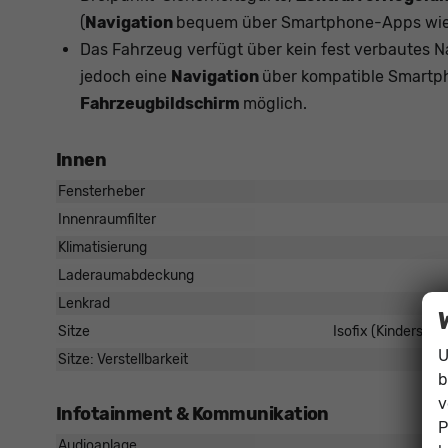
(
Navigation
bequem über Smartphone-Apps wie 
Das Fahrzeug verfügt über kein fest verbautes 
jedoch eine
Navigation
über kompatible Smartph
Fahrzeugbildschirm
möglich.
Innen
Fensterheber
Innenraumfilter
Klimatisierung
Laderaumabdeckung
Lenkrad
Sitze
Isofix (Kindersitz
U
Sitze: Verstellbarkeit
b
v
Infotainment & Kommunikation
P
Audioanlage