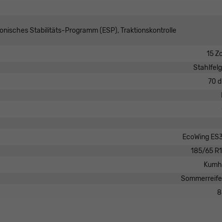
ronisches Stabilitäts-Programm (ESP), Traktionskontrolle
15 Zo
Stahlfel
70 
EcoWing ES
185/65 R
Kumh
Sommerreif
8