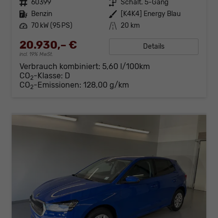
Fahrzeugnr.
60399
Getriebe
Schalt. 5-Gang
Kraftstoff
Benzin
Außenfarbe
[K4K4] Energy Blau
Leistung
70 kW (95 PS)
Kilometerstand
20 km
20.930,– €
Details
incl. 19% MwSt.
Verbrauch kombiniert:
5,60 l/100km
CO
-Klasse:
D
2
CO
-Emissionen:
128,00 g/km
2