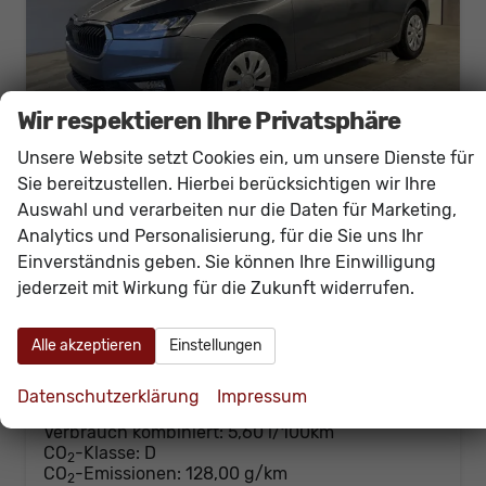
Wir respektieren Ihre Privatsphäre
Unsere Website setzt Cookies ein, um unsere Dienste für
Sie bereitzustellen. Hierbei berücksichtigen wir Ihre
Skoda Fabia
Auswahl und verarbeiten nur die Daten für Marketing,
Selection 95PS GV4+AHK+Sitzheiz+Lenkradheiz+Climatronic+Tempomat+PDC
Analytics und Personalisierung, für die Sie uns Ihr
sofort lieferbar
Neuwagen
Einverständnis geben. Sie können Ihre Einwilligung
jederzeit mit Wirkung für die Zukunft widerrufen.
Fahrzeugnr.
59810
Getriebe
Schalt. 5-Gang
Kraftstoff
Benzin
Außenfarbe
[5X5X] Graphit Grau Metallic
Leistung
70 kW (95 PS)
Kilometerstand
20 km
Alle akzeptieren
Einstellungen
21.430,– €
Details
Datenschutzerklärung
Impressum
incl. 19% MwSt.
Verbrauch kombiniert:
5,60 l/100km
CO
-Klasse:
D
2
CO
-Emissionen:
128,00 g/km
2