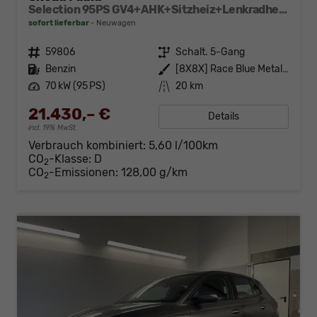
Selection 95PS GV4+AHK+Sitzheiz+Lenkradheiz+Climatronic+Tempomat+PDC
sofort lieferbar
Neuwagen
Fahrzeugnr.
59806
Getriebe
Schalt. 5-Gang
Kraftstoff
Benzin
Außenfarbe
[8X8X] Race Blue Metallic
Leistung
70 kW (95 PS)
Kilometerstand
20 km
21.430,– €
Details
incl. 19% MwSt.
Verbrauch kombiniert:
5,60 l/100km
CO
-Klasse:
D
2
CO
-Emissionen:
128,00 g/km
2