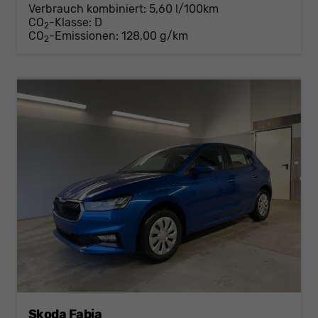
Verbrauch kombiniert:
5,60 l/100km
CO
-Klasse:
D
2
CO
-Emissionen:
128,00 g/km
2
Skoda Fabia