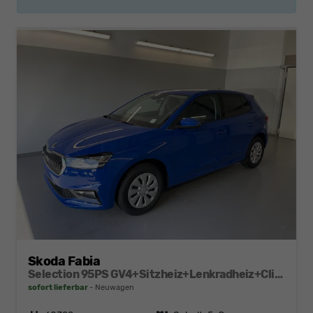
Skoda Fabia
Selection 95PS GV4+Sitzheiz+Lenkradheiz+Climatronic+Sunset+AppConnect+PDC
sofort lieferbar
Neuwagen