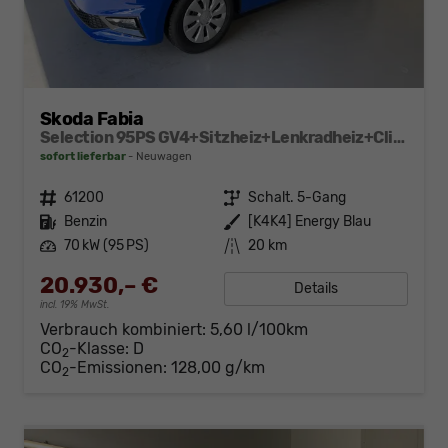
Skoda Fabia
Selection 95PS GV4+Sitzheiz+Lenkradheiz+Climatronic+Sunset+AppConnect+PDC
sofort lieferbar
Neuwagen
Fahrzeugnr.
61200
Getriebe
Schalt. 5-Gang
Kraftstoff
Benzin
Außenfarbe
[K4K4] Energy Blau
Leistung
70 kW (95 PS)
Kilometerstand
20 km
20.930,– €
Details
incl. 19% MwSt.
Verbrauch kombiniert:
5,60 l/100km
CO
-Klasse:
D
2
CO
-Emissionen:
128,00 g/km
2