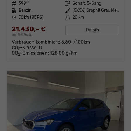
Fahrzeugnr.
59811
Getriebe
Schalt. 5-Gang
Kraftstoff
Benzin
Außenfarbe
[5X5X] Graphit Grau Metallic
Leistung
70 kW (95 PS)
Kilometerstand
20 km
21.430,– €
Details
incl. 19% MwSt.
Verbrauch kombiniert:
5,60 l/100km
CO
-Klasse:
D
2
CO
-Emissionen:
128,00 g/km
2