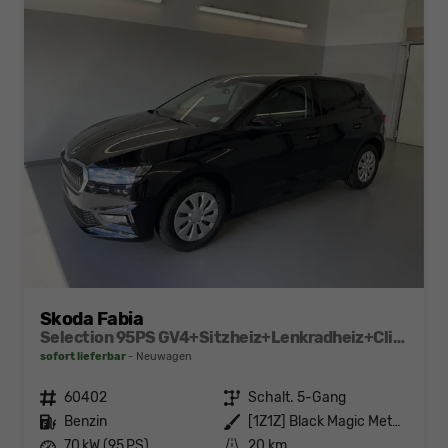
Skoda Fabia
Selection 95PS GV4+Sitzheiz+Lenkradheiz+Climatronic+Sunset+AppConnect+PDC
sofort lieferbar
Neuwagen
Fahrzeugnr.
60402
Getriebe
Schalt. 5-Gang
Kraftstoff
Benzin
Außenfarbe
[1Z1Z] Black Magic Metallic
Leistung
70 kW (95 PS)
Kilometerstand
20 km