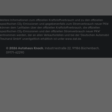
Weitere Informationen zum offiziellen Kraftstoffverbrauch und zu den offiziellen
spezifischen CO
-Emissionen und gegebenenfalls zum Stromverbrauch neuer PKW
2
können dem 'Leitfaden über den offiziellen Kraftstoffverbrauch, die offiziellen
spezifischen CO
-Emissionen und den offiziellen Stromverbrauch neuer PKW'
2
entnommen werden, der an allen Verkaufsstellen und bei der 'Deutschen Automobil
Treuhand GmbH' unentgeltlich erhältlich ist unter www.dat.de.
© 2026
Autohaus Knoch
,
Industriestraße 22
,
91186
Büchenbach,
09171-62290