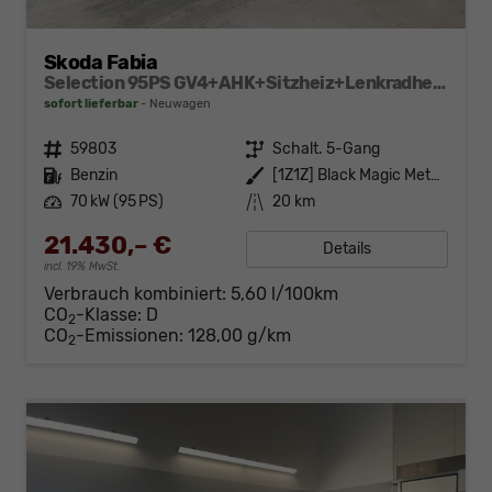
Skoda Fabia
Selection 95PS GV4+AHK+Sitzheiz+Lenkradheiz+Climatronic+Tempomat+PDC
sofort lieferbar
Neuwagen
Fahrzeugnr.
59803
Getriebe
Schalt. 5-Gang
Kraftstoff
Benzin
Außenfarbe
[1Z1Z] Black Magic Metallic
Leistung
70 kW (95 PS)
Kilometerstand
20 km
21.430,– €
Details
incl. 19% MwSt.
Verbrauch kombiniert:
5,60 l/100km
CO
-Klasse:
D
2
CO
-Emissionen:
128,00 g/km
2