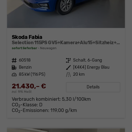
Skoda Fabia
Selection 115PS GV5+Kamera+Alu15+Sitzheiz+Sunset+Regensensor+AppConnect+LED
sofort lieferbar
Neuwagen
Fahrzeugnr.
60518
Getriebe
Schalt. 6-Gang
Kraftstoff
Benzin
Außenfarbe
[K4K4] Energy Blau
Leistung
85 kW (116 PS)
Kilometerstand
20 km
21.430,– €
Details
incl. 19% MwSt.
Verbrauch kombiniert:
5,30 l/100km
CO
-Klasse:
D
2
CO
-Emissionen:
119,00 g/km
2