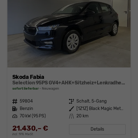
Skoda Fabia
Selection 95PS GV4+AHK+Sitzheiz+Lenkradheiz+Climatronic+Tempomat+PDC
sofort lieferbar
Neuwagen
Fahrzeugnr.
59804
Getriebe
Schalt. 5-Gang
Kraftstoff
Benzin
Außenfarbe
[1Z1Z] Black Magic Metallic
Leistung
70 kW (95 PS)
Kilometerstand
20 km
21.430,– €
Details
incl. 19% MwSt.