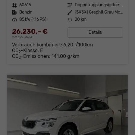
Fahrzeugnr.
60615
Getriebe
Doppelkupplungsgetriebe (DSG)
Kraftstoff
Benzin
Außenfarbe
[5X5X] Graphit Grau Metallic
Leistung
85 kW (116 PS)
Kilometerstand
20 km
26.230,– €
Details
incl. 19% MwSt.
Verbrauch kombiniert:
6,20 l/100km
CO
-Klasse:
E
2
CO
-Emissionen:
141,00 g/km
2