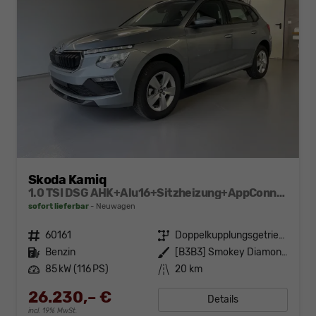
Skoda Kamiq
1.0 TSI DSG AHK+Alu16+Sitzheizung+AppConnect+GV5+LED+Nebel+Klima
sofort lieferbar
Neuwagen
Fahrzeugnr.
60161
Getriebe
Doppelkupplungsgetriebe (DSG)
Kraftstoff
Benzin
Außenfarbe
[B3B3] Smokey Diamond-Silber Metallic
Leistung
85 kW (116 PS)
Kilometerstand
20 km
26.230,– €
Details
incl. 19% MwSt.