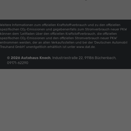
Weitere Informationen zum offiziellen Kraftstoffverbrauch und zu den offiziellen
spezifischen CO
-Emissionen und gegebenenfalls zum Stromverbrauch neuer PKW
2
können dem 'Leitfaden über den offiziellen Kraftstoffverbrauch, die offiziellen
spezifischen CO
-Emissionen und den offiziellen Stromverbrauch neuer PKW'
2
entnommen werden, der an allen Verkaufsstellen und bei der 'Deutschen Automobil
Treuhand GmbH' unentgeltlich erhältlich ist unter www.dat.de.
© 2026
Autohaus Knoch
,
Industriestraße 22
,
91186
Büchenbach,
09171-62290