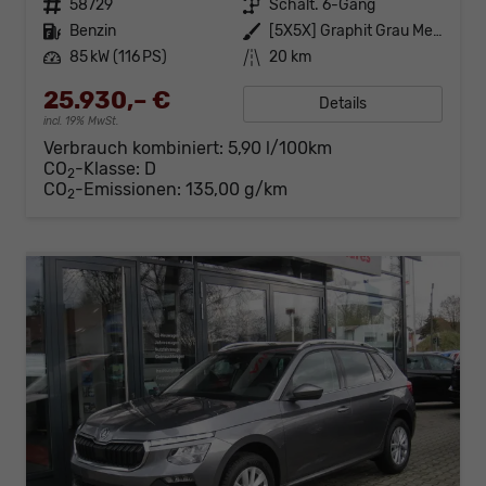
Fahrzeugnr.
58729
Getriebe
Schalt. 6-Gang
Kraftstoff
Benzin
Außenfarbe
[5X5X] Graphit Grau Metallic
Leistung
85 kW (116 PS)
Kilometerstand
20 km
25.930,– €
Details
incl. 19% MwSt.
Verbrauch kombiniert:
5,90 l/100km
CO
-Klasse:
D
2
CO
-Emissionen:
135,00 g/km
2