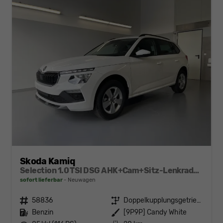
Skoda Kamiq
Selection 1.0 TSI DSG AHK+Cam+Sitz-Lenkradheiz+Sunset+Kessy+AppConnect+Alu16
sofort lieferbar
Neuwagen
Fahrzeugnr.
58836
Getriebe
Doppelkupplungsgetriebe (DSG)
Kraftstoff
Benzin
Außenfarbe
[9P9P] Candy White