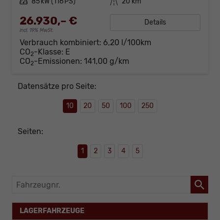
Leistung
85 kW (116 PS)
Kilometerstand
20 km
26.930,– €
Details
incl. 19% MwSt.
Verbrauch kombiniert:
6,20 l/100km
CO
-Klasse:
E
2
CO
-Emissionen:
141,00 g/km
2
Datensätze pro Seite:
10
20
50
100
250
Seiten:
1
2
3
4
5
Fahrzeugnr.
LAGERFAHRZEUGE