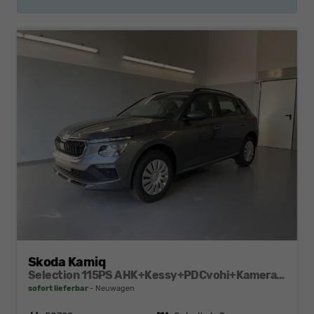
Skoda Kamiq
Selection 115PS AHK+Kessy+PDCvohi+Kamera+Climatronic+AppConnect+Sitzheizung
sofort lieferbar
Neuwagen