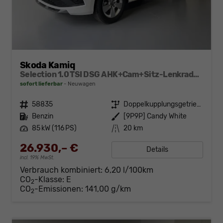
Skoda Kamiq
Selection 1.0 TSI DSG AHK+Cam+Sitz-Lenkradheiz+Sunset+Kessy+AppConnect+Alu16
sofort lieferbar
Neuwagen
Fahrzeugnr.
58835
Getriebe
Doppelkupplungsgetriebe (DSG)
Kraftstoff
Benzin
Außenfarbe
[9P9P] Candy White
Leistung
85 kW (116 PS)
Kilometerstand
20 km
26.930,– €
Details
incl. 19% MwSt.
Verbrauch kombiniert:
6,20 l/100km
CO
-Klasse:
E
2
CO
-Emissionen:
141,00 g/km
2