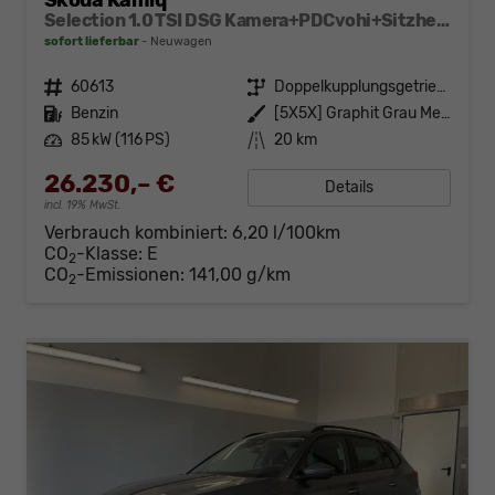
Skoda Kamiq
Selection 1.0 TSI DSG Kamera+PDCvohi+Sitzheizung+AppConnect+Sunset+Alu16
sofort lieferbar
Neuwagen
Fahrzeugnr.
60613
Getriebe
Doppelkupplungsgetriebe (DSG)
Kraftstoff
Benzin
Außenfarbe
[5X5X] Graphit Grau Metallic
Leistung
85 kW (116 PS)
Kilometerstand
20 km
26.230,– €
Details
incl. 19% MwSt.
Verbrauch kombiniert:
6,20 l/100km
CO
-Klasse:
E
2
CO
-Emissionen:
141,00 g/km
2