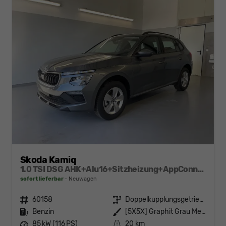
Skoda Kamiq
1.0 TSI DSG AHK+Alu16+Sitzheizung+AppConnect+GV5+LED+Nebel+Klima
sofort lieferbar
Neuwagen
Fahrzeugnr.
60158
Getriebe
Doppelkupplungsgetriebe (DSG)
Kraftstoff
Benzin
Außenfarbe
[5X5X] Graphit Grau Metallic
Leistung
85 kW (116 PS)
Kilometerstand
20 km