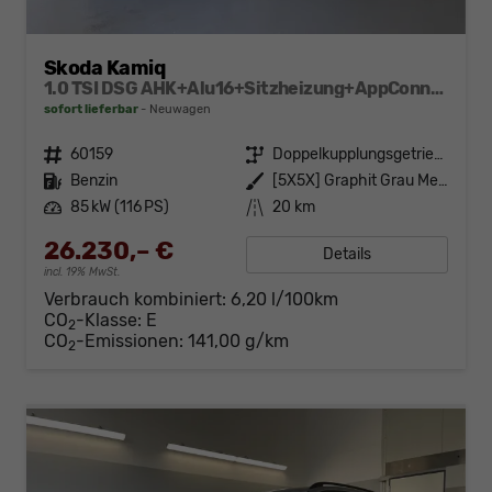
Skoda Kamiq
1.0 TSI DSG AHK+Alu16+Sitzheizung+AppConnect+GV5+LED+Nebel+Klima
sofort lieferbar
Neuwagen
Fahrzeugnr.
60159
Getriebe
Doppelkupplungsgetriebe (DSG)
Kraftstoff
Benzin
Außenfarbe
[5X5X] Graphit Grau Metallic
Leistung
85 kW (116 PS)
Kilometerstand
20 km
26.230,– €
Details
incl. 19% MwSt.
Verbrauch kombiniert:
6,20 l/100km
CO
-Klasse:
E
2
CO
-Emissionen:
141,00 g/km
2