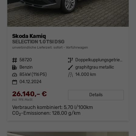
Skoda Kamiq
SELECTION 1.0 TSI DSG
unverbindliche Lieferzeit: sofort
Vorführwagen
Fahrzeugnr.
58720
Getriebe
Doppelkupplungsgetriebe (DSG)
Kraftstoff
Benzin
Außenfarbe
graphitgrau metallic
Leistung
85 kW (116 PS)
Kilometerstand
14.000 km
04.12.2024
26.140,– €
Details
incl. 19% MwSt.
Verbrauch kombiniert:
5,70 l/100km
CO
-Emissionen:
128,00 g/km
2