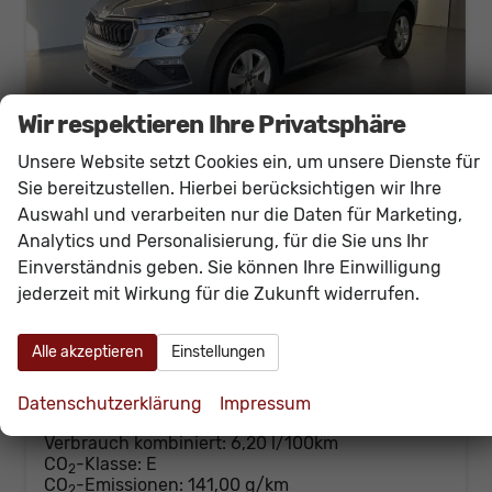
Wir respektieren Ihre Privatsphäre
Unsere Website setzt Cookies ein, um unsere Dienste für
Sie bereitzustellen. Hierbei berücksichtigen wir Ihre
Skoda Kamiq
Auswahl und verarbeiten nur die Daten für Marketing,
Selection 1.0 TSI DSG Kamera+PDCvohi+Sitzheizung+AppConnect+Sunset+Alu16
Analytics und Personalisierung, für die Sie uns Ihr
sofort lieferbar
Neuwagen
Einverständnis geben. Sie können Ihre Einwilligung
jederzeit mit Wirkung für die Zukunft widerrufen.
Fahrzeugnr.
60614
Getriebe
Doppelkupplungsgetriebe (DSG)
Kraftstoff
Benzin
Außenfarbe
[5X5X] Graphit Grau Metallic
Leistung
85 kW (116 PS)
Kilometerstand
20 km
Alle akzeptieren
Einstellungen
26.230,– €
Details
Datenschutzerklärung
Impressum
incl. 19% MwSt.
Verbrauch kombiniert:
6,20 l/100km
CO
-Klasse:
E
2
CO
-Emissionen:
141,00 g/km
2