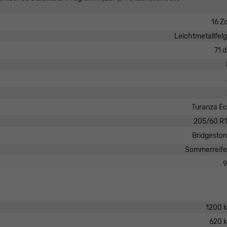
16 Zo
Leichtmetallfel
71 
Turanza E
205/60 R
Bridgesto
Sommerreif
9
1200 
620 