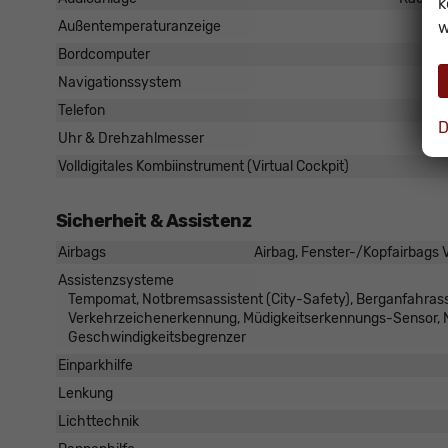
k
w
Außentemperaturanzeige
Bordcomputer
Navigationssystem
Telefon
D
Uhr & Drehzahlmesser
Volldigitales Kombiinstrument (Virtual Cockpit)
Sicherheit & Assistenz
Airbags
Airbag, Fenster-/Kopfairbags V
Assistenzsysteme
Tempomat, Notbremsassistent (City-Safety), Berganfahrass
Verkehrzeichenerkennung, Müdigkeitserkennungs-Sensor,
Geschwindigkeitsbegrenzer
Einparkhilfe
Lenkung
Lichttechnik