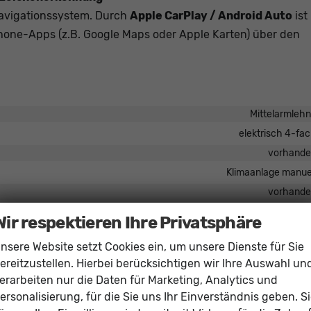
Navigationssystem. Durch
Apple CarPlay / Android Auto
ist
one-Apps (z.B. Google Maps oder Apple Karten) über den
Mittelarmleh
elektrisch 4-fa
vorhand
Klimaanlage manue
vorhand
in Leder, höhenverstellbar, mit Multifunktion
Wir respektieren Ihre Privatsphäre
Sitzheizu
nsere Website setzt Cookies ein, um unsere Dienste für Sie
Höhenverstellbarer Fahrer- und Beifahrersi
ereitzustellen. Hierbei berücksichtigen wir Ihre Auswahl un
erarbeiten nur die Daten für Marketing, Analytics und
ersonalisierung, für die Sie uns Ihr Einverständnis geben. S
Schnittstelle USB, Farbdisplay, Android Auto, Apple CarPlay, Touchscre