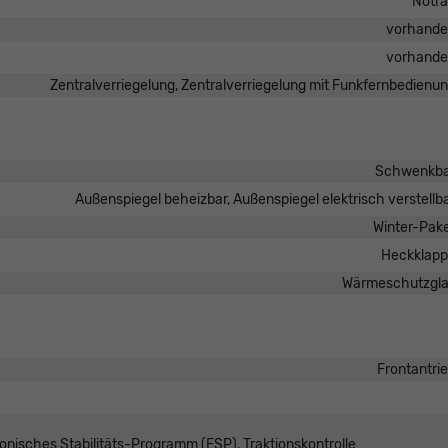
Notr
vorhand
vorhand
Zentralverriegelung, Zentralverriegelung mit Funkfernbedienu
Schwenkba
Außenspiegel beheizbar, Außenspiegel elektrisch verstellb
Winter-Pak
Heckklap
Wärmeschutzgl
Frontantri
ronisches Stabilitäts-Programm (ESP), Traktionskontrolle