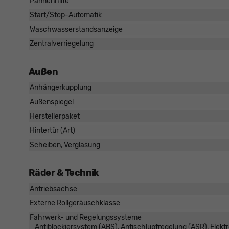
Pannenhilfe
Start/Stop-Automatik
Waschwasserstandsanzeige
Zentralverriegelung
Außen
Anhängerkupplung
Außenspiegel
Herstellerpaket
Hintertür (Art)
Scheiben, Verglasung
Räder & Technik
Antriebsachse
Externe Rollgeräuschklasse
Fahrwerk- und Regelungssysteme
Antiblockiersystem (ABS), Antischlupfregelung (ASR), Elekt