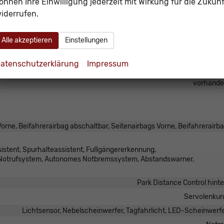
önnen Ihre Einwilligung jederzeit mit Wirkung für die Zukunf
iderrufen.
vorhand
vorhand
Alle akzeptieren
Einstellungen
Navigati
Freisprecheinrichtung, Bluetoo
atenschutzerklärung
Impressum
vorhand
vorhand
orne, Beifahrerairbag abschaltbar, Seitenairbags Vorne, Beifahrerairb
istent, Spurhalteassistent, Fußgängererkennung,
 Notrufsystem, Autonomes Notbremssystem, Abstandswarner,
Park Distance Control hint
Servolenku
Lichtsensor, Nebelscheinwerfer, Tagfahrlicht, LED-Scheinwerf