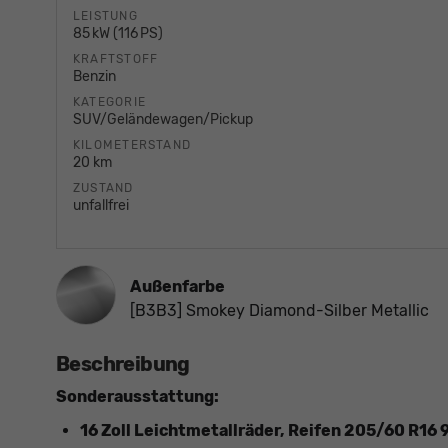
LEISTUNG
85 kW (116 PS)
KRAFTSTOFF
Benzin
KATEGORIE
SUV/Geländewagen/Pickup
KILOMETERSTAND
20 km
ZUSTAND
unfallfrei
Außenfarbe
[B3B3] Smokey Diamond-Silber Metallic
Beschreibung
Sonderausstattung:
16 Zoll Leichtmetallräder, Reifen 205/60 R16