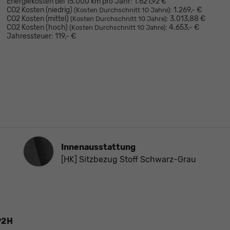
Energiekosten bei 15.000 km pro Jahr:
1.621,92 €
CO2 Kosten (niedrig)
:
1.269,- €
(Kosten Durchschnitt 10 Jahre)
CO2 Kosten (mittel)
:
3.013,88 €
(Kosten Durchschnitt 10 Jahre)
CO2 Kosten (hoch)
:
4.653,- €
(Kosten Durchschnitt 10 Jahre)
Jahressteuer:
119,- €
Innenausstattung
Innenausstattung
[HK] Sitzbezug Stoff Schwarz-Grau
 92H