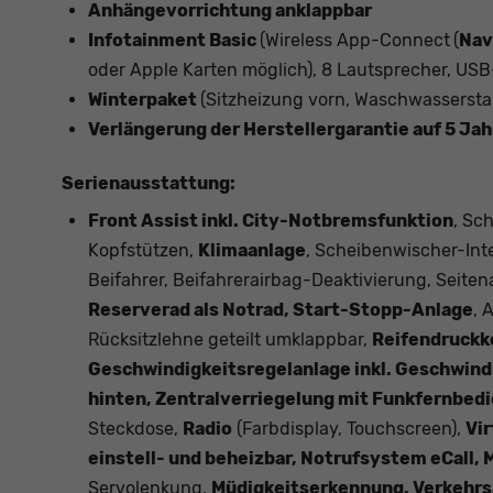
Anhängevorrichtung anklappbar
Infotainment Basic
(Wireless App-Connect
(
Nav
oder Apple Karten möglich), 8 Lautsprecher, USB
Winterpaket
(Sitzheizung vorn, Waschwasserst
Verlängerung der Herstellergarantie auf 5 Ja
Serienausstattung:
Front Assist inkl. City-Notbremsfunktion
, Sc
Kopfstützen,
Klimaanlage
, Scheibenwischer-Int
Beifahrer, Beifahrerairbag-Deaktivierung, Seite
Reserverad als Notrad, Start-Stopp-Anlage
, 
Rücksitzlehne geteilt umklappbar,
Reifendruckk
Geschwindigkeitsregelanlage inkl. Geschwind
hinten, Zentralverriegelung mit Funkfernbedi
Steckdose,
Radio
(Farbdisplay, Touchscreen),
Vir
einstell- und beheizbar, Notrufsystem eCall,
Servolenkung,
Müdigkeitserkennung, Verkehr