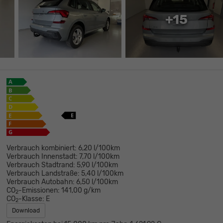
+15
Verbrauch kombiniert:
6,20 l/100km
Verbrauch Innenstadt:
7,70 l/100km
Verbrauch Stadtrand:
5,90 l/100km
Verbrauch Landstraße:
5,40 l/100km
Verbrauch Autobahn:
6,50 l/100km
CO
-Emissionen:
141,00 g/km
2
CO
-Klasse:
E
2
Download