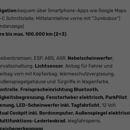
igation
bequem über Smartphone-Apps wie Google Maps
-C Schnittstelle, Mittelarmlehne vorne mit "Jumbobox")
andanzeige)
hre bis max. 100.000 km (2+3)
heibenbremsen, ESP, ABS, ASR,
Nebelscheinwerfer
,
ervallschaltung,
Lichtsensor
, Airbag für Fahrer und
nairbag vorn mit Kopfairbag, Wärmeschutzverglasung,
Außenspiegelgehäuse und Türgriffe in Wagenfarbe,
ontrolle
,
Freisprecheinrichtung Bluetooth,
igkeitsbegrenzung, Fensterheber elektrisch, ParkPilot
enung, LED-Scheinwerfer inkl. Tagfahrlicht
, 12 Volt
tual Cockpit inkl. Bordcomputer, Außenspiegel elektrisc
 Multifunktions-Lederlenkrad
, Wegfahrsperre,
szeichenerkennung