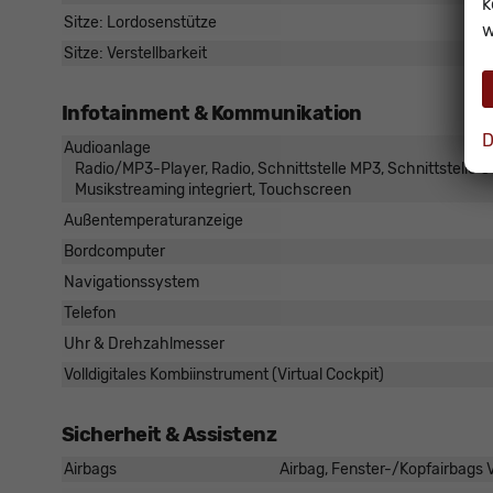
k
Sitze: Lordosenstütze
w
Sitze: Verstellbarkeit
Infotainment & Kommunikation
D
Audioanlage
Radio/MP3-Player, Radio, Schnittstelle MP3, Schnittstelle US
Musikstreaming integriert, Touchscreen
Außentemperaturanzeige
Bordcomputer
Navigationssystem
Telefon
Uhr & Drehzahlmesser
Volldigitales Kombiinstrument (Virtual Cockpit)
Sicherheit & Assistenz
Airbags
Airbag, Fenster-/Kopfairbags V