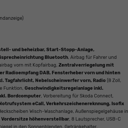
andanzeige)
stell- und beheizbar, Start-Stopp-Anlage,
eisprecheinrichtung Bluetooth
, Airbag für Fahrer und
airbag vorn mit Kopfairbag,
Zentralverriegelung mit
ler Radioempfang DAB, Fensterheber vorn und hinten
l. Tagfahrlicht, Nebelscheinwerfer vorn, Radio
(8 Zoll,
e Funktion,
Geschwindigkeitsregelanlage inkl.
inkl. Bordcomputer
, Vorbereitung für Skoda Connect,
Notrufsystem eCall, Verkehrszeichenereknnung, Isofix
, Heckscheiben Wisch-Waschanlage, Außenspiegelgehäuse i
 Vordersitze höhenverstellbar
, 8 Lautsprecher, USB-C
piegel in den Sonnenblenden, Getränkehalter,