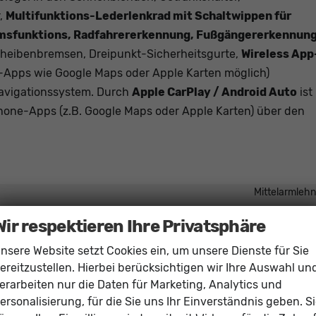
,
Multifunktions-Lederlenkrad mit Schaltwippen für
remsfunktions, Radfahrererkennung, Fußgängererkennun
cheibenbremsen, Dreipunkt-Sicherheitsgurte,
Wireless App
pps wie Google Maps oder Apple Karten möglich)
Navigationssystem. Durch
Apple CarPlay / Android Auto
ist
one-Apps (z.B. Google Maps oder Apple Karten) über den
Mittelarmleh
elektrisch 4-fa
Wir respektieren Ihre Privatsphäre
vorhand
nsere Website setzt Cookies ein, um unsere Dienste für Sie
Klimaanlage manue
ereitzustellen. Hierbei berücksichtigen wir Ihre Auswahl un
vorhand
erarbeiten nur die Daten für Marketing, Analytics und
in Leder, höhenverstellbar, mit Multifunktionen, mit Schaltwipp
ersonalisierung, für die Sie uns Ihr Einverständnis geben. S
befestigung), Rücksitzbank hinten geteilt, Sitzheizung, Isofix Beifahrersi