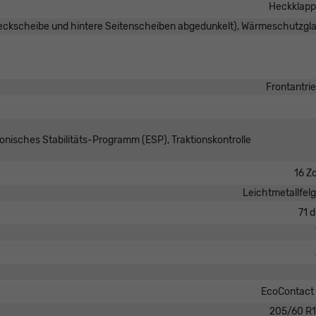
Heckklap
Heckscheibe und hintere Seitenscheiben abgedunkelt), Wärmeschutzgl
Frontantri
ronisches Stabilitäts-Programm (ESP), Traktionskontrolle
16 Zo
Leichtmetallfel
71 
EcoContact
205/60 R