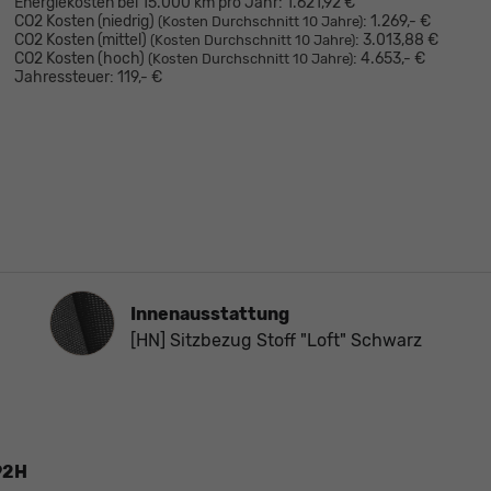
Energiekosten bei 15.000 km pro Jahr:
1.621,92 €
CO2 Kosten (niedrig)
:
1.269,- €
(Kosten Durchschnitt 10 Jahre)
CO2 Kosten (mittel)
:
3.013,88 €
(Kosten Durchschnitt 10 Jahre)
CO2 Kosten (hoch)
:
4.653,- €
(Kosten Durchschnitt 10 Jahre)
Jahressteuer:
119,- €
Innenausstattung
Innenausstattung
[HN] Sitzbezug Stoff "Loft" Schwarz
 92H