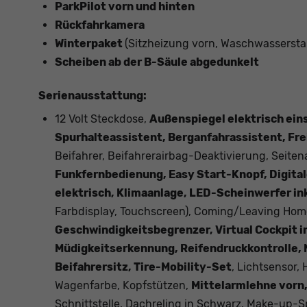
ParkPilot vorn und hinten
Rückfahrkamera
Winterpaket
(Sitzheizung vorn, Waschwasserst
Scheiben ab der B-Säule abgedunkelt
Serienausstattung:
12 Volt Steckdose,
Außenspiegel elektrisch ein
Spurhalteassistent, Berganfahrassistent, Fr
Beifahrer, Beifahrerairbag-Deaktivierung, Seiten
Funkfernbedienung, Easy Start-Knopf, Digita
elektrisch, Klimaanlage, LED-Scheinwerfer ink
Farbdisplay, Touchscreen), Coming/Leaving Hom
Geschwindigkeitsbegrenzer, Virtual Cockpit 
Müdigkeitserkennung, Reifendruckkontrolle, 
Beifahrersitz, Tire-Mobility-Set
, Lichtsensor
Wagenfarbe, Kopfstützen,
Mittelarmlehne vorn,
Schnittstelle, Dachreling in Schwarz, Make-up-S