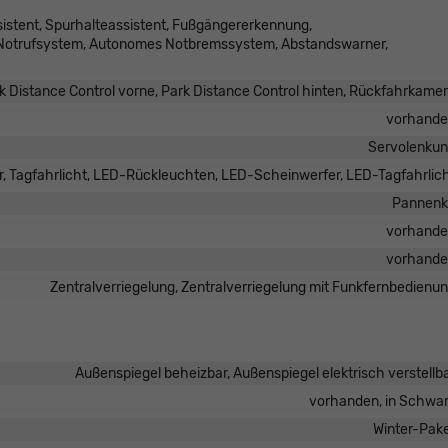
istent, Spurhalteassistent, Fußgängererkennung,
 Notrufsystem, Autonomes Notbremssystem, Abstandswarner,
k Distance Control vorne, Park Distance Control hinten, Rückfahrkame
vorhand
Servolenku
r, Tagfahrlicht, LED-Rückleuchten, LED-Scheinwerfer, LED-Tagfahrlic
Pannenk
vorhand
vorhand
Zentralverriegelung, Zentralverriegelung mit Funkfernbedienu
Außenspiegel beheizbar, Außenspiegel elektrisch verstellb
vorhanden, in Schwa
Winter-Pak