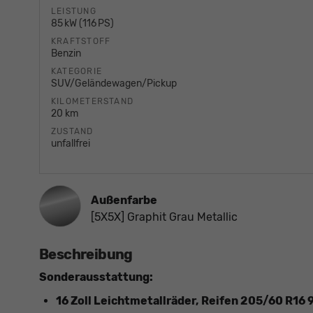
LEISTUNG
85 kW (116 PS)
KRAFTSTOFF
Benzin
KATEGORIE
SUV/Geländewagen/Pickup
KILOMETERSTAND
20 km
ZUSTAND
unfallfrei
Außenfarbe
[5X5X] Graphit Grau Metallic
Beschreibung
Sonderausstattung:
16 Zoll Leichtmetallräder, Reifen 205/60 R16