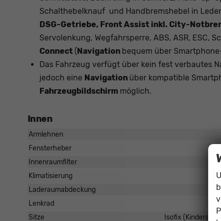
Schalthebelknauf und Handbremshebel in Leder
DSG-Getriebe, Front Assist inkl. City-Notb
Servolenkung, Wegfahrsperre, ABS, ASR, ESC, S
Connect
(
Navigation
bequem über Smartphone-A
Das Fahrzeug verfügt über kein fest verbautes 
jedoch eine
Navigation
über kompatible Smartph
Fahrzeugbildschirm
möglich.
Innen
Armlehnen
Fensterheber
Innenraumfilter
U
Klimatisierung
b
Laderaumabdeckung
v
Lenkrad
P
Sitze
Isofix (Kindersitz