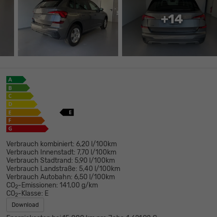
+14
Verbrauch kombiniert:
6,20 l/100km
Verbrauch Innenstadt:
7,70 l/100km
Verbrauch Stadtrand:
5,90 l/100km
Verbrauch Landstraße:
5,40 l/100km
Verbrauch Autobahn:
6,50 l/100km
CO
-Emissionen:
141,00 g/km
2
CO
-Klasse:
E
2
Download