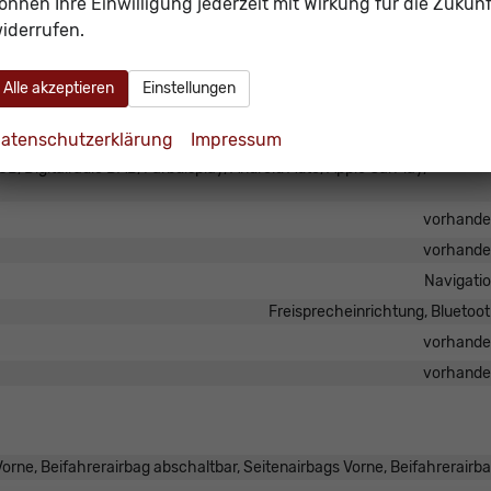
önnen Ihre Einwilligung jederzeit mit Wirkung für die Zukunf
Fahrer und Beifahr
iderrufen.
Höhenverstellbarer Fahrer- und Beifahrersi
Alle akzeptieren
Einstellungen
atenschutzerklärung
Impressum
B, Digitalradio DAB, Farbdisplay, Android Auto, Apple CarPlay,
vorhand
vorhand
Navigati
Freisprecheinrichtung, Bluetoo
vorhand
vorhand
orne, Beifahrerairbag abschaltbar, Seitenairbags Vorne, Beifahrerairb