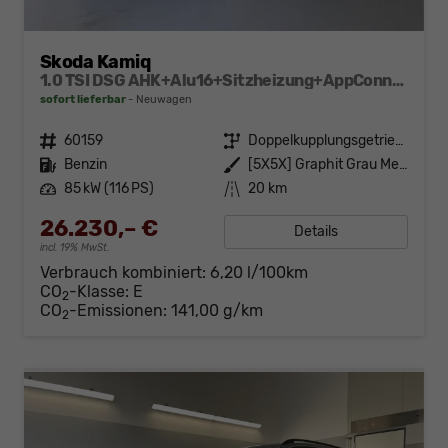
Skoda Kamiq
1.0 TSI DSG AHK+Alu16+Sitzheizung+AppConnect+GV5+LED+Nebel+Klima
sofort lieferbar
Neuwagen
Fahrzeugnr.
60159
Getriebe
Doppelkupplungsgetriebe (DSG)
Kraftstoff
Benzin
Außenfarbe
[5X5X] Graphit Grau Metallic
Leistung
85 kW (116 PS)
Kilometerstand
20 km
26.230,– €
Details
incl. 19% MwSt.
Verbrauch kombiniert:
6,20 l/100km
CO
-Klasse:
E
2
CO
-Emissionen:
141,00 g/km
2