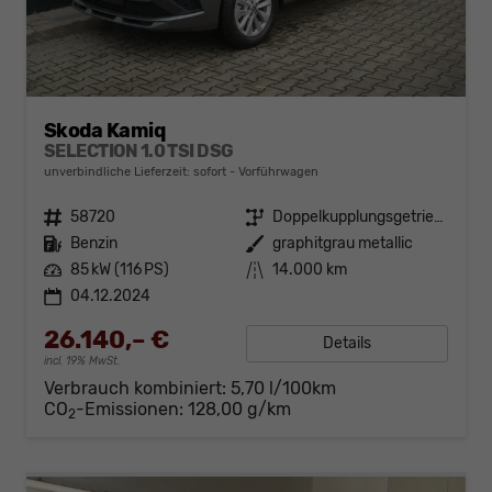
Skoda Kamiq
SELECTION 1.0 TSI DSG
unverbindliche Lieferzeit: sofort
Vorführwagen
Fahrzeugnr.
58720
Getriebe
Doppelkupplungsgetriebe (DSG)
Kraftstoff
Benzin
Außenfarbe
graphitgrau metallic
Leistung
85 kW (116 PS)
Kilometerstand
14.000 km
04.12.2024
26.140,– €
Details
incl. 19% MwSt.
Verbrauch kombiniert:
5,70 l/100km
CO
-Emissionen:
128,00 g/km
2