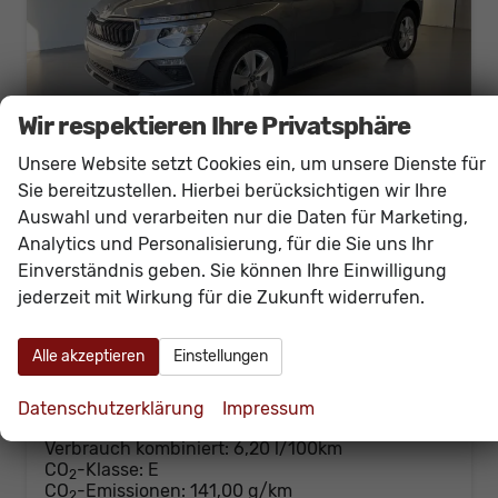
Wir respektieren Ihre Privatsphäre
Unsere Website setzt Cookies ein, um unsere Dienste für
Sie bereitzustellen. Hierbei berücksichtigen wir Ihre
Skoda Kamiq
Auswahl und verarbeiten nur die Daten für Marketing,
Selection 1.0 TSI DSG Kamera+PDCvohi+Sitzheizung+AppConnect+Sunset+Alu16
Analytics und Personalisierung, für die Sie uns Ihr
sofort lieferbar
Neuwagen
Einverständnis geben. Sie können Ihre Einwilligung
jederzeit mit Wirkung für die Zukunft widerrufen.
Fahrzeugnr.
60614
Getriebe
Doppelkupplungsgetriebe (DSG)
Kraftstoff
Benzin
Außenfarbe
[5X5X] Graphit Grau Metallic
Leistung
85 kW (116 PS)
Kilometerstand
20 km
Alle akzeptieren
Einstellungen
26.230,– €
Details
Datenschutzerklärung
Impressum
incl. 19% MwSt.
Verbrauch kombiniert:
6,20 l/100km
CO
-Klasse:
E
2
CO
-Emissionen:
141,00 g/km
2