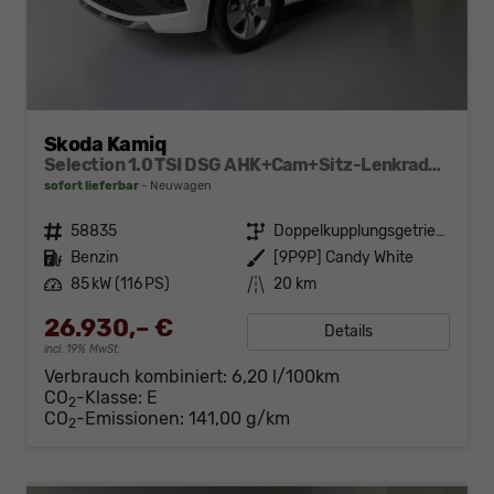
Skoda Kamiq
Selection 1.0 TSI DSG AHK+Cam+Sitz-Lenkradheiz+Sunset+Kessy+AppConnect+Alu16
sofort lieferbar
Neuwagen
Fahrzeugnr.
58835
Getriebe
Doppelkupplungsgetriebe (DSG)
Kraftstoff
Benzin
Außenfarbe
[9P9P] Candy White
Leistung
85 kW (116 PS)
Kilometerstand
20 km
26.930,– €
Details
incl. 19% MwSt.
Verbrauch kombiniert:
6,20 l/100km
CO
-Klasse:
E
2
CO
-Emissionen:
141,00 g/km
2