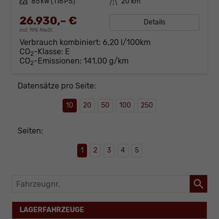
Leistung
85 kW (116 PS)
Kilometerstand
20 km
26.930,– €
Details
incl. 19% MwSt.
Verbrauch kombiniert:
6,20 l/100km
CO
-Klasse:
E
2
CO
-Emissionen:
141,00 g/km
2
Datensätze pro Seite:
10
20
50
100
250
Seiten:
1
2
3
4
5
Fahrzeugnr.
LAGERFAHRZEUGE