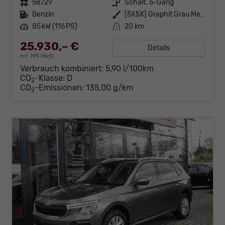
Fahrzeugnr.
58729
Getriebe
Schalt. 6-Gang
Kraftstoff
Benzin
Außenfarbe
[5X5X] Graphit Grau Metallic
Leistung
85 kW (116 PS)
Kilometerstand
20 km
25.930,– €
Details
incl. 19% MwSt.
Verbrauch kombiniert:
5,90 l/100km
CO
-Klasse:
D
2
CO
-Emissionen:
135,00 g/km
2