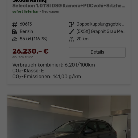
Skoda Kamiq
Selection 1.0 TSI DSG Kamera+PDCvohi+Sitzheizung+AppConnect+Sunset+Alu16
sofort lieferbar
Neuwagen
Fahrzeugnr.
60613
Getriebe
Doppelkupplungsgetriebe (DSG)
Kraftstoff
Benzin
Außenfarbe
[5X5X] Graphit Grau Metallic
Leistung
85 kW (116 PS)
Kilometerstand
20 km
26.230,– €
Details
incl. 19% MwSt.
Verbrauch kombiniert:
6,20 l/100km
CO
-Klasse:
E
2
CO
-Emissionen:
141,00 g/km
2