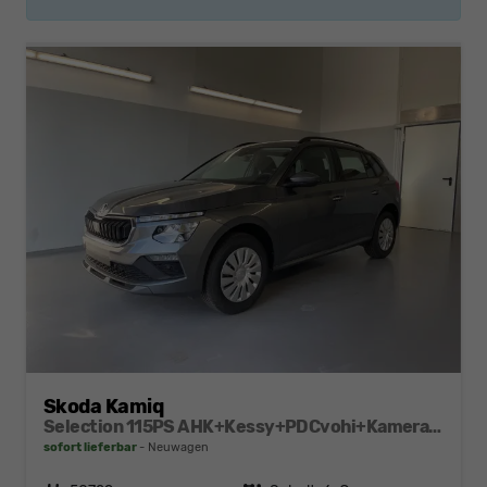
Skoda Kamiq
Selection 115PS AHK+Kessy+PDCvohi+Kamera+Climatronic+AppConnect+Sitzheizung
sofort lieferbar
Neuwagen