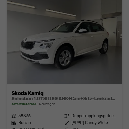
Skoda Kamiq
Selection 1.0 TSI DSG AHK+Cam+Sitz-Lenkradheiz+Sunset+Kessy+AppConnect+Alu16
sofort lieferbar
Neuwagen
Fahrzeugnr.
58836
Getriebe
Doppelkupplungsgetriebe (DSG)
Kraftstoff
Benzin
Außenfarbe
[9P9P] Candy White