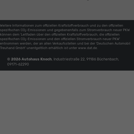
Weitere Informationen zum offiziellen Kraftstoffverbrauch und zu den offiziellen
spezifischen CO
-Emissionen und gegebenenfalls zum Stromverbrauch neuer PKW
2
können dem 'Leitfaden über den offiziellen Kraftstoffverbrauch, die offiziellen
spezifischen CO
-Emissionen und den offiziellen Stromverbrauch neuer PKW'
2
entnommen werden, der an allen Verkaufsstellen und bei der 'Deutschen Automobil
Treuhand GmbH' unentgeltlich erhältlich ist unter www.dat.de.
© 2026
Autohaus Knoch
,
Industriestraße 22
,
91186
Büchenbach,
09171-62290