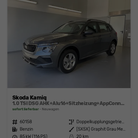
Skoda Kamiq
1.0 TSI DSG AHK+Alu16+Sitzheizung+AppConnect+GV5+LED+Nebel+Klima
sofort lieferbar
Neuwagen
Fahrzeugnr.
60158
Getriebe
Doppelkupplungsgetriebe (DSG)
Kraftstoff
Benzin
Außenfarbe
[5X5X] Graphit Grau Metallic
Leistung
85 kW (116 PS)
Kilometerstand
20 km