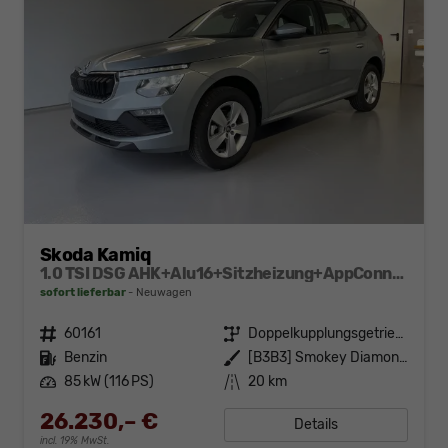
Skoda Kamiq
1.0 TSI DSG AHK+Alu16+Sitzheizung+AppConnect+GV5+LED+Nebel+Klima
sofort lieferbar
Neuwagen
Fahrzeugnr.
60161
Getriebe
Doppelkupplungsgetriebe (DSG)
Kraftstoff
Benzin
Außenfarbe
[B3B3] Smokey Diamond-Silber Metallic
Leistung
85 kW (116 PS)
Kilometerstand
20 km
26.230,– €
Details
incl. 19% MwSt.