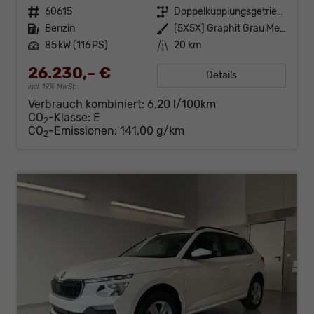
Fahrzeugnr.
60615
Getriebe
Doppelkupplungsgetriebe (DSG)
Kraftstoff
Benzin
Außenfarbe
[5X5X] Graphit Grau Metallic
Leistung
85 kW (116 PS)
Kilometerstand
20 km
26.230,– €
Details
incl. 19% MwSt.
Verbrauch kombiniert:
6,20 l/100km
CO
-Klasse:
E
2
CO
-Emissionen:
141,00 g/km
2