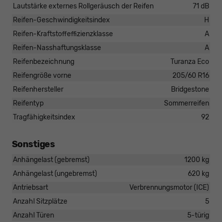
Lautstärke externes Rollgeräusch der Reifen
71 dB
Reifen-Geschwindigkeitsindex
H
Reifen-Kraftstoffeffizienzklasse
A
Reifen-Nasshaftungsklasse
A
Reifenbezeichnung
Turanza Eco
Reifengröße vorne
205/60 R16
Reifenhersteller
Bridgestone
Reifentyp
Sommerreifen
Tragfähigkeitsindex
92
Sonstiges
Anhängelast (gebremst)
1200 kg
Anhängelast (ungebremst)
620 kg
Antriebsart
Verbrennungsmotor (ICE)
Anzahl Sitzplätze
5
Anzahl Türen
5-türig