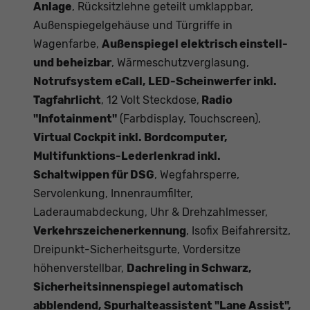
Anlage
, Rücksitzlehne geteilt umklappbar,
Außenspiegelgehäuse und Türgriffe in
Wagenfarbe,
Außenspiegel elektrisch einstell-
und beheizbar
, Wärmeschutzverglasung,
Notrufsystem eCall, LED-Scheinwerfer inkl.
Tagfahrlicht
, 12 Volt Steckdose,
Radio
"Infotainment"
(Farbdisplay, Touchscreen),
Virtual Cockpit inkl. Bordcomputer,
Multifunktions-Lederlenkrad inkl.
Schaltwippen für DSG
, Wegfahrsperre,
Servolenkung, Innenraumfilter,
Laderaumabdeckung, Uhr & Drehzahlmesser,
Verkehrszeichenerkennung
, Isofix Beifahrersitz,
Dreipunkt-Sicherheitsgurte, Vordersitze
höhenverstellbar,
Dachreling in Schwarz,
Sicherheitsinnenspiegel automatisch
abblendend, Spurhalteassistent "Lane Assist",