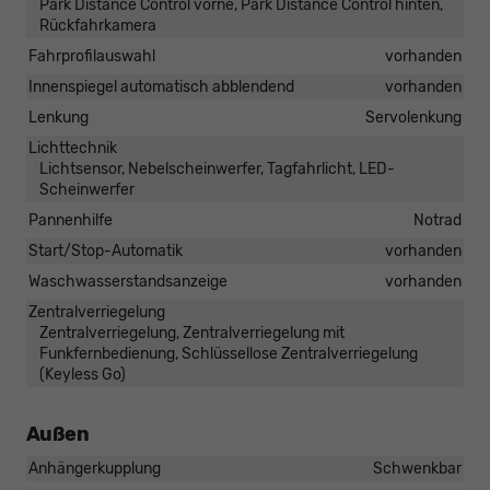
Park Distance Control vorne, Park Distance Control hinten,
Rückfahrkamera
Fahrprofilauswahl
vorhanden
Innenspiegel automatisch abblendend
vorhanden
Lenkung
Servolenkung
Lichttechnik
Lichtsensor, Nebelscheinwerfer, Tagfahrlicht, LED-
Scheinwerfer
Pannenhilfe
Notrad
Start/Stop-Automatik
vorhanden
Waschwasserstandsanzeige
vorhanden
Zentralverriegelung
Zentralverriegelung, Zentralverriegelung mit
Funkfernbedienung, Schlüssellose Zentralverriegelung
(Keyless Go)
Außen
Anhängerkupplung
Schwenkbar