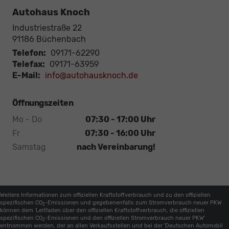
Autohaus Knoch
Industriestraße 22
91186
Büchenbach
Telefon:
09171-62290
Telefax:
09171-63959
E-Mail:
info@autohausknoch.de
Öffnungszeiten
Mo - Do
07:30 - 17:00 Uhr
Fr
07:30 - 16:00 Uhr
Samstag
nach Vereinbarung!
Weitere Informationen zum offiziellen Kraftstoffverbrauch und zu den offiziellen
spezifischen CO
-Emissionen und gegebenenfalls zum Stromverbrauch neuer PKW
2
können dem 'Leitfaden über den offiziellen Kraftstoffverbrauch, die offiziellen
spezifischen CO
-Emissionen und den offiziellen Stromverbrauch neuer PKW'
2
entnommen werden, der an allen Verkaufsstellen und bei der 'Deutschen Automobil