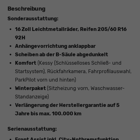
Beschreibung
Sonderausstattung:
16 Zoll Leichtmetallräder, Reifen 205/60 R16
92H
Anhängevorrichtung anklappbar
Scheiben ab der B-Säule abgedunkelt
Komfort
(Kessy (Schlüsselloses Schließ- und
Startsystem), Rückfahrkamera, Fahrprofilauswahl,
ParkPilot vorn und hinten)
Winterpaket
(Sitzheizung vorn, Waschwasser-
Standanzeige)
Verlängerung der Herstellergarantie auf 5
Jahre bis max. 100.000 km
Serienausstattung:
Front Assist inkl. City-Notbremsfunktion,