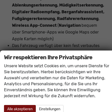
Ablenkungserkennung, Müdigkeitserkennung,
Digitaler Radioempfang, Berganfahrassistent,
Fußgängererkennung, Radfahrererkennung
,
Wireless App-Connect
(
Navigation
bequem
über Smartphone-Apps wie Google Maps oder
Apple Karten möglich)
Das Fahrzeug verfügt über kein fest verbautes
Navigationssystem. Durch
Apple CarPlay /
Wir respektieren Ihre Privatsphäre
Android Auto
ist jedoch eine
Navigation
über
Unsere Website setzt Cookies ein, um unsere Dienste für
kompatible Smartphone-Apps (z.B. Google Maps
Sie bereitzustellen. Hierbei berücksichtigen wir Ihre
oder Apple Karten) über den
Fahrzeugbildschirm
Auswahl und verarbeiten nur die Daten für Marketing,
möglich.
Analytics und Personalisierung, für die Sie uns Ihr
Einverständnis geben. Sie können Ihre Einwilligung
Innen
jederzeit mit Wirkung für die Zukunft widerrufen.
Armlehnen
Mittelarmlehne, Fahrer
Fensterheber
elektrisch 4-fach
Alle akzeptieren
Einstellungen