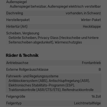
Außenspiegel
Außenspiegel beheizbar, Außenspiegel elektrisch verstellbar
Dachreling
vorhanden, in Schwarz
Herstellerpaket
Winter-Paket
Hintertür (Art)
Heckklappe
Scheiben, Verglasung
Getönte Scheiben, Privacy Glass (Heckscheibe und hintere
Seitenscheiben abgedunkelt), Wärmeschutzglas
Räder & Technik
Antriebsachse
Frontantrieb
Externe Rollgeräuschklasse
B
Fahrwerk- und Regelungssysteme
Antiblockiersystem (ABS), Antischlupfregelung (ASR),
Elektronisches Stabilitäts-Programm (ESP),
Traktionskontrolle (ASR/CTS/ETS), Reifendruckkontrolle
Felgengröße
16 Zoll
Felgentyp
Leichtmetallfelge