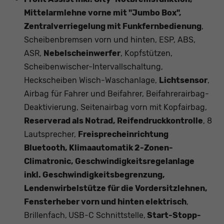
Mittelarmlehne vorne mit "Jumbo Box",
Zentralverriegelung mit Funkfernbedienung
,
Scheibenbremsen vorn und hinten, ESP, ABS,
ASR,
Nebelscheinwerfer
, Kopfstützen,
Scheibenwischer-Intervallschaltung,
Heckscheiben Wisch-Waschanlage,
Lichtsensor
,
Airbag für Fahrer und Beifahrer, Beifahrerairbag-
Deaktivierung, Seitenairbag vorn mit Kopfairbag,
Reserverad als Notrad, Reifendruckkontrolle
, 8
Lautsprecher,
Freisprecheinrichtung
Bluetooth, Klimaautomatik 2-Zonen-
Climatronic, Geschwindigkeitsregelanlage
inkl. Geschwindigkeitsbegrenzung,
Lendenwirbelstütze für die Vordersitzlehnen,
Fensterheber vorn und hinten elektrisch
,
Brillenfach,
USB-C Schnittstelle,
Start-Stopp-