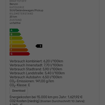
KRAFTSTOFF
Benzin
KATEGORIE
SUV/Geländewagen/Pickup
KILOMETERSTAND
20 km
ZUSTAND
unfallfrei
Verbrauch kombiniert:
6,20 l/100km
Verbrauch Innenstadt:
7,70 l/100km
Verbrauch Stadtrand:
5,90 l/100km
Verbrauch Landstraße:
5,40 l/100km
Verbrauch Autobahn:
6,50 l/100km
CO
-Emissionen:
141,00 g/km
2
CO
-Klasse:
E
2
Download
Energiekosten bei 15.000 km pro Jahr:
1.621,92 €
CO2 Kosten (niedrig)
:
(Kosten Durchschnitt 10 Jahre)