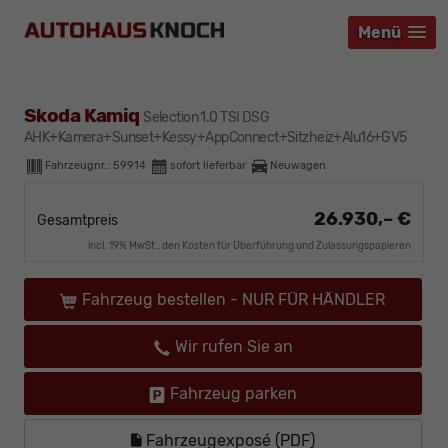
Menü
Menü
Menü
Skoda Kamiq
Selection 1.0 TSI DSG
AHK+Kamera+Sunset+Kessy+AppConnect+Sitzheiz+Alu16+GV5
Fahrzeugnr.:
59914
sofort lieferbar
Neuwagen
26.930,– €
Gesamtpreis
incl. 19% MwSt., den Kosten für Überführung und Zulassungspapieren
Fahrzeug bestellen - NUR FÜR HÄNDLER
Wir rufen Sie an
Fahrzeug parken
Fahrzeugexposé (PDF)