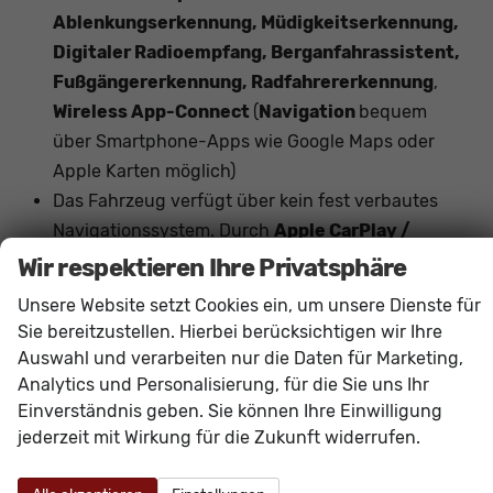
Ablenkungserkennung, Müdigkeitserkennung,
Digitaler Radioempfang, Berganfahrassistent,
Fußgängererkennung, Radfahrererkennung
,
Wireless App-Connect
(
Navigation
bequem
über Smartphone-Apps wie Google Maps oder
Apple Karten möglich)
Das Fahrzeug verfügt über kein fest verbautes
Navigationssystem. Durch
Apple CarPlay /
Android Auto
ist jedoch eine
Navigation
über
Wir respektieren Ihre Privatsphäre
kompatible Smartphone-Apps (z.B. Google Maps
Unsere Website setzt Cookies ein, um unsere Dienste für
oder Apple Karten) über den
Fahrzeugbildschirm
Sie bereitzustellen. Hierbei berücksichtigen wir Ihre
möglich.
Auswahl und verarbeiten nur die Daten für Marketing,
Analytics und Personalisierung, für die Sie uns Ihr
Innen
Einverständnis geben. Sie können Ihre Einwilligung
jederzeit mit Wirkung für die Zukunft widerrufen.
Armlehnen
Mittelarmlehne, Fahrer
Fensterheber
elektrisch 4-fach