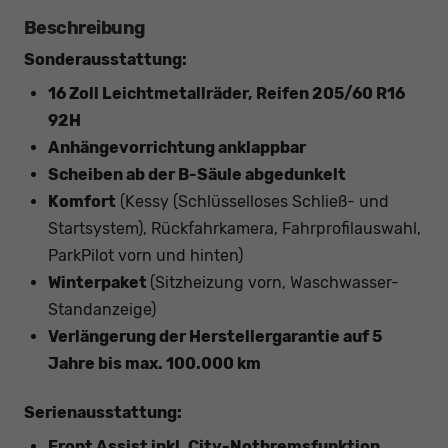
Beschreibung
Sonderausstattung:
16 Zoll Leichtmetallräder, Reifen 205/60 R16
92H
Anhängevorrichtung anklappbar
Scheiben ab der B-Säule abgedunkelt
Komfort
(Kessy (Schlüsselloses Schließ- und
Startsystem), Rückfahrkamera, Fahrprofilauswahl,
ParkPilot vorn und hinten)
Winterpaket
(Sitzheizung vorn, Waschwasser-
Standanzeige)
Verlängerung der Herstellergarantie auf 5
Jahre bis max. 100.000 km
Serienausstattung:
Front Assist inkl. City-Notbremsfunktion,