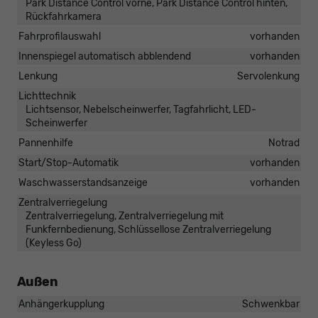
Park Distance Control vorne, Park Distance Control hinten,
Rückfahrkamera
Fahrprofilauswahl
vorhanden
Innenspiegel automatisch abblendend
vorhanden
Lenkung
Servolenkung
Lichttechnik
Lichtsensor, Nebelscheinwerfer, Tagfahrlicht, LED-
Scheinwerfer
Pannenhilfe
Notrad
Start/Stop-Automatik
vorhanden
Waschwasserstandsanzeige
vorhanden
Zentralverriegelung
Zentralverriegelung, Zentralverriegelung mit
Funkfernbedienung, Schlüssellose Zentralverriegelung
(Keyless Go)
Außen
Anhängerkupplung
Schwenkbar