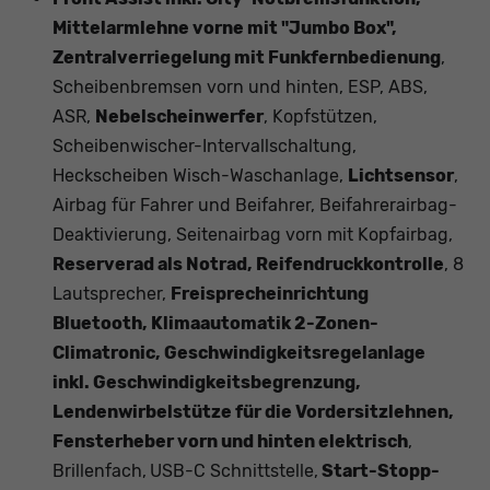
Mittelarmlehne vorne mit "Jumbo Box",
Zentralverriegelung mit Funkfernbedienung
,
Scheibenbremsen vorn und hinten, ESP, ABS,
ASR,
Nebelscheinwerfer
, Kopfstützen,
Scheibenwischer-Intervallschaltung,
Heckscheiben Wisch-Waschanlage,
Lichtsensor
,
Airbag für Fahrer und Beifahrer, Beifahrerairbag-
Deaktivierung, Seitenairbag vorn mit Kopfairbag,
Reserverad als Notrad, Reifendruckkontrolle
, 8
Lautsprecher,
Freisprecheinrichtung
Bluetooth, Klimaautomatik 2-Zonen-
Climatronic, Geschwindigkeitsregelanlage
inkl. Geschwindigkeitsbegrenzung,
Lendenwirbelstütze für die Vordersitzlehnen,
Fensterheber vorn und hinten elektrisch
,
Brillenfach,
USB-C Schnittstelle,
Start-Stopp-