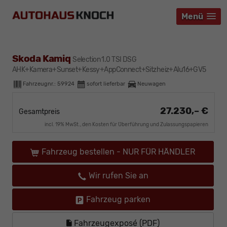
Menü
Menü
Menü
Skoda Kamiq
Selection 1.0 TSI DSG
AHK+Kamera+Sunset+Kessy+AppConnect+Sitzheiz+Alu16+GV5
Fahrzeugnr.:
59924
sofort lieferbar
Neuwagen
27.230,– €
Gesamtpreis
incl. 19% MwSt., den Kosten für Überführung und Zulassungspapieren
Fahrzeug bestellen - NUR FÜR HÄNDLER
Wir rufen Sie an
Fahrzeug parken
Fahrzeugexposé (PDF)