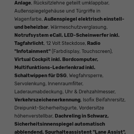
Anlage
, Rücksitzlehne geteilt umklappbar,
Außenspiegelgehäuse und Türgriffe in
Wagenfarbe,
Außenspiegel elektrisch einstell-
und beheizbar
, Wärmeschutzverglasung,
Notrufsystem eCall, LED-Scheinwerfer inkl.
Tagfahrlicht
, 12 Volt Steckdose,
Radio
"Infotainment"
(Farbdisplay, Touchscreen),
Virtual Cockpit inkl. Bordcomputer,
Multifunktions-Lederlenkrad inkl.
Schaltwippen für DSG
, Wegfahrsperre,
Servolenkung, Innenraumfilter,
Laderaumabdeckung, Uhr & Drehzahlmesser,
Verkehrszeichenerkennung
, Isofix Beifahrersitz,
Dreipunkt-Sicherheitsgurte, Vordersitze
höhenverstellbar,
Dachreling in Schwarz,
Sicherheitsinnenspiegel automatisch
abblendend, Spurhalteassistent "Lane Assist",