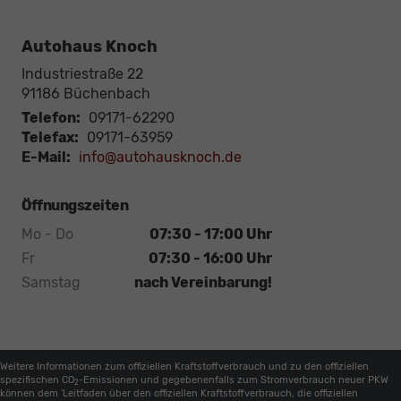
Autohaus Knoch
Industriestraße 22
91186
Büchenbach
Telefon:
09171-62290
Telefax:
09171-63959
E-Mail:
info@autohausknoch.de
Öffnungszeiten
Mo - Do
07:30 - 17:00 Uhr
Fr
07:30 - 16:00 Uhr
Samstag
nach Vereinbarung!
Weitere Informationen zum offiziellen Kraftstoffverbrauch und zu den offiziellen
spezifischen CO
-Emissionen und gegebenenfalls zum Stromverbrauch neuer PKW
2
können dem 'Leitfaden über den offiziellen Kraftstoffverbrauch, die offiziellen