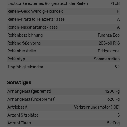
Lautstärke externes Rollgeräusch der Reifen
71 dB
Reifen-Geschwindigkeitsindex
H
Reifen-Kraftstoffeffizienzklasse
A
Reifen-Nasshaftungsklasse
A
Reifenbezeichnung
Turanza Eco
Reifengröße vorne
205/60 R16
Reifenhersteller
Bridgestone
Reifentyp
Sommerreifen
Tragfähigkeitsindex
92
Sonstiges
Anhängelast (gebremst)
1200 kg
Anhängelast (ungebremst)
620 kg
Antriebsart
Verbrennungsmotor (ICE)
Anzahl Sitzplätze
5
Anzahl Türen
5-türig