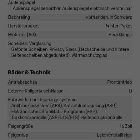
Außenspiegel
Außenspiegel beheizbar, Außenspiegel elektrisch verstellbar
Dachreling
vorhanden, in Schwarz
Herstellerpaket
Winter-Paket
Hintertür (Art)
Heckklappe
Scheiben, Verglasung
Getönte Scheiben, Privacy Glass (Heckscheibe und hintere
Seitenscheiben abgedunkelt), Wärmeschutzglas
Räder & Technik
Antriebsachse
Frontantrieb
Externe Rollgeräuschklasse
B
Fahrwerk- und Regelungssysteme
Antiblockiersystem (ABS), Antischlupfregelung (ASR),
Elektronisches Stabilitäts-Programm (ESP),
Traktionskontrolle (ASR/CTS/ETS), Reifendruckkontrolle
Felgengröße
16 Zoll
Felgentyp
Leichtmetallfelge