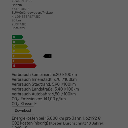
KRAFTSTOFF
Benzin
KATEGORIE
SUV/Geländewagen/Pickup
KILOMETERSTAND
20 km
ZUSTAND
unfallfrei
Verbrauch kombiniert:
6,20 l/100km
Verbrauch Innenstadt:
7,70 l/100km
Verbrauch Stadtrand:
5,90 l/100km
Verbrauch Landstraße:
5,40 l/100km
Verbrauch Autobahn:
6,50 l/100km
CO
-Emissionen:
141,00 g/km
2
CO
-Klasse:
E
2
Download
Energiekosten bei 15.000 km pro Jahr:
1.621,92 €
CO2 Kosten (niedrig)
:
(Kosten Durchschnitt 10 Jahre)