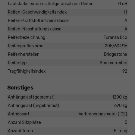
Lautstärke externes Rollgeräusch der Reifen
71 dB
Reifen-Geschwindigkeitsindex
H
Reifen-Kraftstoffeffizienzklasse
A
Reifen-Nasshaftungsklasse
A
Reifenbezeichnung
Turanza Eco
Reifengröße vorne
205/60 R16
Reifenhersteller
Bridgestone
Reifentyp
Sommerreifen
Tragfähigkeitsindex
92
Sonstiges
Anhängelast (gebremst)
1200 kg
Anhängelast (ungebremst)
620 kg
Antriebsart
Verbrennungsmotor (ICE)
Anzahl Sitzplätze
5
Anzahl Türen
5-türig