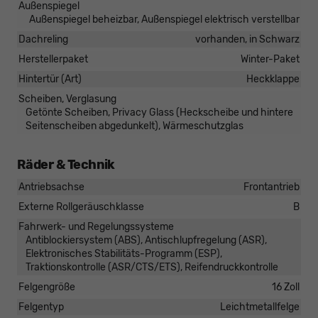
Außenspiegel
Außenspiegel beheizbar, Außenspiegel elektrisch verstellbar
Dachreling
vorhanden, in Schwarz
Herstellerpaket
Winter-Paket
Hintertür (Art)
Heckklappe
Scheiben, Verglasung
Getönte Scheiben, Privacy Glass (Heckscheibe und hintere
Seitenscheiben abgedunkelt), Wärmeschutzglas
Räder & Technik
Antriebsachse
Frontantrieb
Externe Rollgeräuschklasse
B
Fahrwerk- und Regelungssysteme
Antiblockiersystem (ABS), Antischlupfregelung (ASR),
Elektronisches Stabilitäts-Programm (ESP),
Traktionskontrolle (ASR/CTS/ETS), Reifendruckkontrolle
Felgengröße
16 Zoll
Felgentyp
Leichtmetallfelge