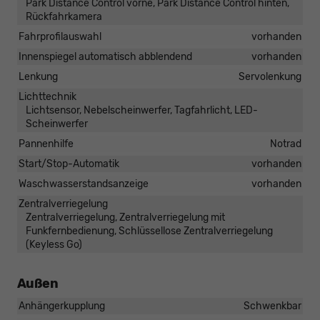
Park Distance Control vorne, Park Distance Control hinten,
Rückfahrkamera
Fahrprofilauswahl
vorhanden
Innenspiegel automatisch abblendend
vorhanden
Lenkung
Servolenkung
Lichttechnik
Lichtsensor, Nebelscheinwerfer, Tagfahrlicht, LED-
Scheinwerfer
Pannenhilfe
Notrad
Start/Stop-Automatik
vorhanden
Waschwasserstandsanzeige
vorhanden
Zentralverriegelung
Zentralverriegelung, Zentralverriegelung mit
Funkfernbedienung, Schlüssellose Zentralverriegelung
(Keyless Go)
Außen
Anhängerkupplung
Schwenkbar