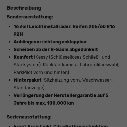
Beschreibung
Sonderausstattung:
16 Zoll Leichtmetallräder, Reifen 205/60 R16
92H
Anhängevorrichtung anklappbar
Scheiben ab der B-Säule abgedunkelt
Komfort
(Kessy (Schlüsselloses Schließ- und
Startsystem), Rückfahrkamera, Fahrprofilauswahl,
ParkPilot vorn und hinten)
Winterpaket
(Sitzheizung vorn, Waschwasser-
Standanzeige)
Verlängerung der Herstellergarantie auf 5
Jahre bis max. 100.000 km
Serienausstattung:
Front Assist inkl. City-Notbremsfunktion,