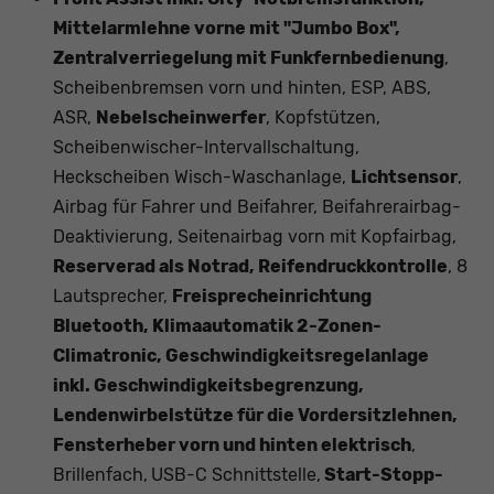
Mittelarmlehne vorne mit "Jumbo Box",
Zentralverriegelung mit Funkfernbedienung
,
Scheibenbremsen vorn und hinten, ESP, ABS,
ASR,
Nebelscheinwerfer
, Kopfstützen,
Scheibenwischer-Intervallschaltung,
Heckscheiben Wisch-Waschanlage,
Lichtsensor
,
Airbag für Fahrer und Beifahrer, Beifahrerairbag-
Deaktivierung, Seitenairbag vorn mit Kopfairbag,
Reserverad als Notrad, Reifendruckkontrolle
, 8
Lautsprecher,
Freisprecheinrichtung
Bluetooth, Klimaautomatik 2-Zonen-
Climatronic, Geschwindigkeitsregelanlage
inkl. Geschwindigkeitsbegrenzung,
Lendenwirbelstütze für die Vordersitzlehnen,
Fensterheber vorn und hinten elektrisch
,
Brillenfach,
USB-C Schnittstelle,
Start-Stopp-