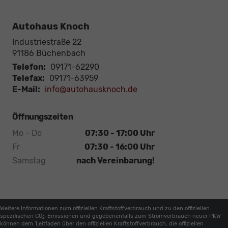
Autohaus Knoch
Industriestraße 22
91186
Büchenbach
Telefon:
09171-62290
Telefax:
09171-63959
E-Mail:
info@autohausknoch.de
Öffnungszeiten
Mo - Do
07:30 - 17:00 Uhr
Fr
07:30 - 16:00 Uhr
Samstag
nach Vereinbarung!
Weitere Informationen zum offiziellen Kraftstoffverbrauch und zu den offiziellen
spezifischen CO
-Emissionen und gegebenenfalls zum Stromverbrauch neuer PKW
2
können dem 'Leitfaden über den offiziellen Kraftstoffverbrauch, die offiziellen