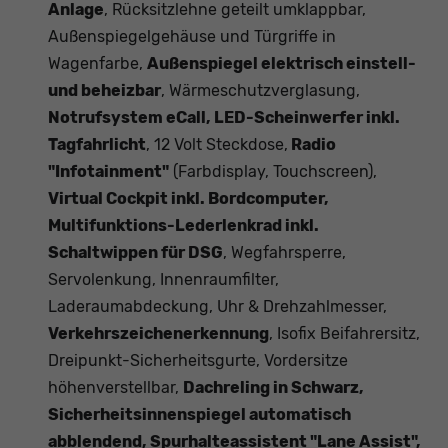
Anlage
, Rücksitzlehne geteilt umklappbar,
Außenspiegelgehäuse und Türgriffe in
Wagenfarbe,
Außenspiegel elektrisch einstell-
und beheizbar
, Wärmeschutzverglasung,
Notrufsystem eCall, LED-Scheinwerfer inkl.
Tagfahrlicht
, 12 Volt Steckdose,
Radio
"Infotainment"
(Farbdisplay, Touchscreen),
Virtual Cockpit inkl. Bordcomputer,
Multifunktions-Lederlenkrad inkl.
Schaltwippen für DSG
, Wegfahrsperre,
Servolenkung, Innenraumfilter,
Laderaumabdeckung, Uhr & Drehzahlmesser,
Verkehrszeichenerkennung
, Isofix Beifahrersitz,
Dreipunkt-Sicherheitsgurte, Vordersitze
höhenverstellbar,
Dachreling in Schwarz,
Sicherheitsinnenspiegel automatisch
abblendend, Spurhalteassistent "Lane Assist",