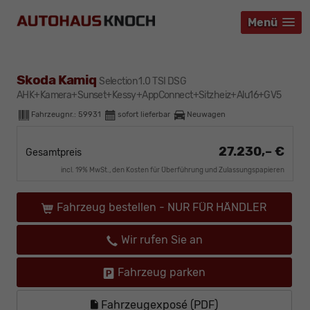
Menü
Menü
Menü
Skoda Kamiq
Selection 1.0 TSI DSG
AHK+Kamera+Sunset+Kessy+AppConnect+Sitzheiz+Alu16+GV5
Fahrzeugnr.:
59931
sofort lieferbar
Neuwagen
27.230,– €
Gesamtpreis
incl. 19% MwSt., den Kosten für Überführung und Zulassungspapieren
Fahrzeug bestellen - NUR FÜR HÄNDLER
Wir rufen Sie an
Fahrzeug parken
Fahrzeugexposé (PDF)