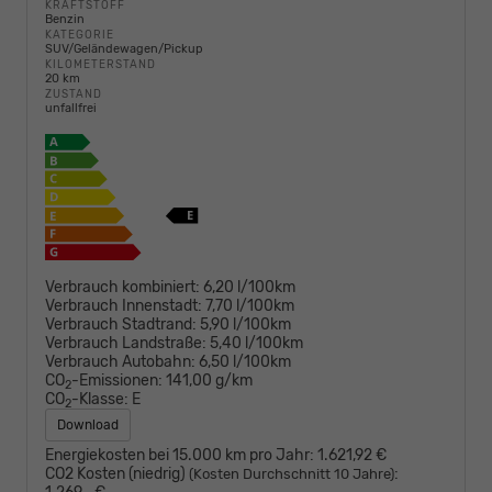
KRAFTSTOFF
Benzin
KATEGORIE
SUV/Geländewagen/Pickup
KILOMETERSTAND
20 km
ZUSTAND
unfallfrei
Verbrauch kombiniert:
6,20 l/100km
Verbrauch Innenstadt:
7,70 l/100km
Verbrauch Stadtrand:
5,90 l/100km
Verbrauch Landstraße:
5,40 l/100km
Verbrauch Autobahn:
6,50 l/100km
CO
-Emissionen:
141,00 g/km
2
CO
-Klasse:
E
2
Download
Energiekosten bei 15.000 km pro Jahr:
1.621,92 €
CO2 Kosten (niedrig)
:
(Kosten Durchschnitt 10 Jahre)