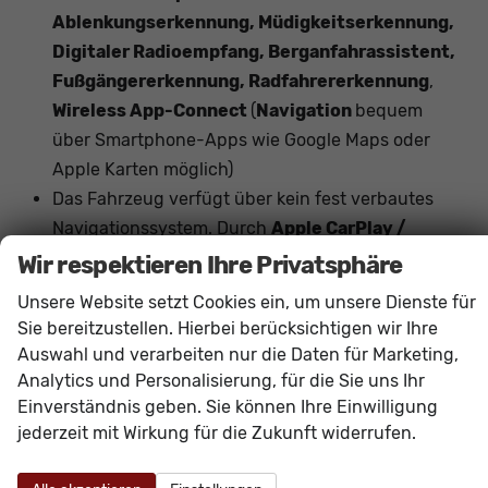
Ablenkungserkennung, Müdigkeitserkennung,
Digitaler Radioempfang, Berganfahrassistent,
Fußgängererkennung, Radfahrererkennung
,
Wireless App-Connect
(
Navigation
bequem
über Smartphone-Apps wie Google Maps oder
Apple Karten möglich)
Das Fahrzeug verfügt über kein fest verbautes
Navigationssystem. Durch
Apple CarPlay /
Android Auto
ist jedoch eine
Navigation
über
Wir respektieren Ihre Privatsphäre
kompatible Smartphone-Apps (z.B. Google Maps
Unsere Website setzt Cookies ein, um unsere Dienste für
oder Apple Karten) über den
Fahrzeugbildschirm
Sie bereitzustellen. Hierbei berücksichtigen wir Ihre
möglich.
Auswahl und verarbeiten nur die Daten für Marketing,
Analytics und Personalisierung, für die Sie uns Ihr
Innen
Einverständnis geben. Sie können Ihre Einwilligung
jederzeit mit Wirkung für die Zukunft widerrufen.
Armlehnen
Mittelarmlehne, Fahrer
Fensterheber
elektrisch 4-fach