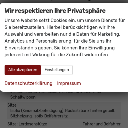
kompatible Smartphone-Apps (z.B. Google Maps
Wir respektieren Ihre Privatsphäre
oder Apple Karten) über den
Fahrzeugbildschirm
Unsere Website setzt Cookies ein, um unsere Dienste für
möglich.
Sie bereitzustellen. Hierbei berücksichtigen wir Ihre
Auswahl und verarbeiten nur die Daten für Marketing,
Innen
Analytics und Personalisierung, für die Sie uns Ihr
Armlehnen
Mittelarmlehne
Einverständnis geben. Sie können Ihre Einwilligung
jederzeit mit Wirkung für die Zukunft widerrufen.
Fensterheber
elektrisch 4-fach
Innenraumfilter
vorhanden
Alle akzeptieren
Einstellungen
Klimatisierung
Klimaanlage manuell
Laderaumabdeckung
vorhanden
Datenschutzerklärung
Impressum
Lenkrad
in Leder, höhenverstellbar, mit Multifunktionen, mit
Schaltwippen
Sitze
Isofix (Kindersitzbefestigung), Rücksitzbank hinten geteilt,
Sitzheizung, Isofix Beifahrersitz
Sitze: Lordosenstütze
Fahrer und Beifahrer