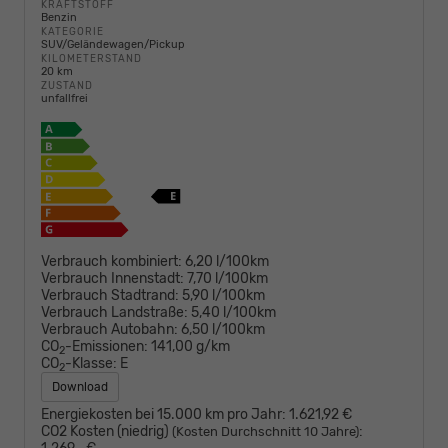
KRAFTSTOFF
Benzin
KATEGORIE
SUV/Geländewagen/Pickup
KILOMETERSTAND
20 km
ZUSTAND
unfallfrei
Verbrauch kombiniert:
6,20 l/100km
Verbrauch Innenstadt:
7,70 l/100km
Verbrauch Stadtrand:
5,90 l/100km
Verbrauch Landstraße:
5,40 l/100km
Verbrauch Autobahn:
6,50 l/100km
CO
-Emissionen:
141,00 g/km
2
CO
-Klasse:
E
2
Download
Energiekosten bei 15.000 km pro Jahr:
1.621,92 €
CO2 Kosten (niedrig)
:
(Kosten Durchschnitt 10 Jahre)