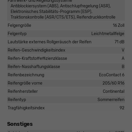
Fahrwerk- und Regelungssysteme
Antiblockiersystem (ABS), Antischlupfregelung (ASR),
Elektronisches Stabilitäts-Programm (ESP),
Traktionskontrolle (ASR/CTS/ETS), Reifendruckkontrolle
Felgengröße
16 Zoll
Felgentyp
Leichtmetallfelge
Lautstärke externes Rollgeräusch der Reifen
71 dB
Reifen-Geschwindigkeitsindex
V
Reifen-Kraftstoffeffizienzklasse
A
Reifen-Nasshaftungsklasse
B
Reifenbezeichnung
EcoContact 6
Reifengröße vorne
205/60 R16
Reifenhersteller
Continental
Reifentyp
Sommerreifen
Tragfähigkeitsindex
92
Sonstiges