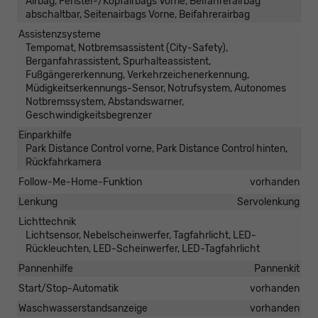
Airbag, Fenster-/Kopfairbags Vorne, Beifahrerairbag
abschaltbar, Seitenairbags Vorne, Beifahrerairbag
Assistenzsysteme
Tempomat, Notbremsassistent (City-Safety),
Berganfahrassistent, Spurhalteassistent,
Fußgängererkennung, Verkehrzeichenerkennung,
Müdigkeitserkennungs-Sensor, Notrufsystem, Autonomes
Notbremssystem, Abstandswarner,
Geschwindigkeitsbegrenzer
Einparkhilfe
Park Distance Control vorne, Park Distance Control hinten,
Rückfahrkamera
Follow-Me-Home-Funktion
vorhanden
Lenkung
Servolenkung
Lichttechnik
Lichtsensor, Nebelscheinwerfer, Tagfahrlicht, LED-
Rückleuchten, LED-Scheinwerfer, LED-Tagfahrlicht
Pannenhilfe
Pannenkit
Start/Stop-Automatik
vorhanden
Waschwasserstandsanzeige
vorhanden