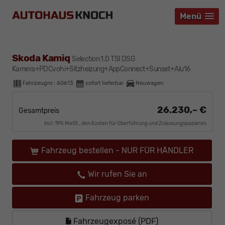
Menü
Menü
Menü
Skoda Kamiq
Selection 1.0 TSI DSG
Kamera+PDCvohi+Sitzheizung+AppConnect+Sunset+Alu16
Fahrzeugnr.:
60613
sofort lieferbar
Neuwagen
26.230,– €
Gesamtpreis
incl. 19% MwSt., den Kosten für Überführung und Zulassungspapieren
Fahrzeug bestellen - NUR FÜR HÄNDLER
Wir rufen Sie an
Fahrzeug parken
Fahrzeugexposé (PDF)