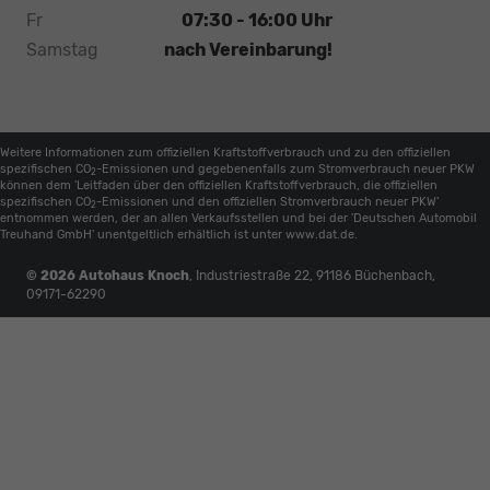
Fr
07:30 - 16:00 Uhr
Samstag
nach Vereinbarung!
Weitere Informationen zum offiziellen Kraftstoffverbrauch und zu den offiziellen
spezifischen CO
-Emissionen und gegebenenfalls zum Stromverbrauch neuer PKW
2
können dem 'Leitfaden über den offiziellen Kraftstoffverbrauch, die offiziellen
spezifischen CO
-Emissionen und den offiziellen Stromverbrauch neuer PKW'
2
entnommen werden, der an allen Verkaufsstellen und bei der 'Deutschen Automobil
Treuhand GmbH' unentgeltlich erhältlich ist unter www.dat.de.
© 2026
Autohaus Knoch
,
Industriestraße 22
,
91186
Büchenbach,
09171-62290