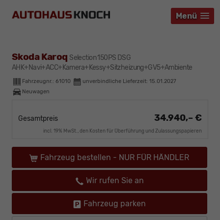
Menü
Menü
Menü
Skoda Karoq
Selection 150PS DSG
AHK+Navi+ACC+Kamera+Kessy+Sitzheizung+GV5+Ambiente
Fahrzeugnr.:
61010
unverbindliche Lieferzeit:
15.01.2027
Neuwagen
34.940,– €
Gesamtpreis
incl. 19% MwSt., den Kosten für Überführung und Zulassungspapieren
Fahrzeug bestellen - NUR FÜR HÄNDLER
Wir rufen Sie an
Fahrzeug parken