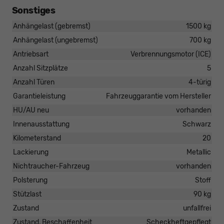
Sonstiges
Anhängelast (gebremst)
1500 kg
Anhängelast (ungebremst)
700 kg
Antriebsart
Verbrennungsmotor (ICE)
Anzahl Sitzplätze
5
Anzahl Türen
4-türig
Garantieleistung
Fahrzeuggarantie vom Hersteller
HU/AU neu
vorhanden
Innenausstattung
Schwarz
Kilometerstand
20
Lackierung
Metallic
Nichtraucher-Fahrzeug
vorhanden
Polsterung
Stoff
Stützlast
90 kg
Zustand
unfallfrei
Zustand, Beschaffenheit
Scheckheftgepflegt