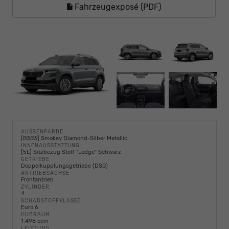
Fahrzeugexposé (PDF)
AUSSENFARBE
[B3B3] Smokey Diamond-Silber Metallic
INNENAUSSTATTUNG
[5L] Sitzbezug Stoff "Lodge" Schwarz
GETRIEBE
Doppelkupplungsgetriebe (DSG)
ANTRIEBSACHSE
Frontantrieb
ZYLINDER
4
SCHADSTOFFKLASSE
Euro 6
HUBRAUM
1.498 ccm
LEISTUNG