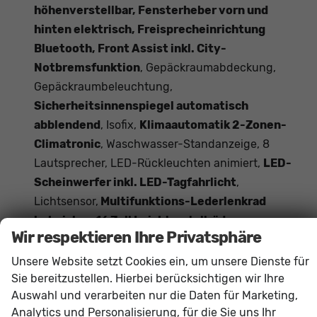
höhenverstellbar, Fensterheber vorn und
hinten elektrisch, Freisprecheinrichtung
Bluetooth, Front Assist inkl. City-
Notbremsfunktion
, Gepäckraumabdeckung,
Gepäckraumbeleuchtung,
Sicherheitsinnenspiegel automatisch
abblendend
, Isofix,
Klimaautomatik 2-Zonen-
Climatronic
, Waschwasser-Standanzeige, 8
Lautsprecher, LED-Rückleuchten animiert,
LED-
Scheinwerfer inkl. LED-Tagfahrlicht
,
Lichtsensor,
Multifunktions-Lederlenkrad
beheizbar, 16 Zoll Leichtmetallräder,
Wir respektieren Ihre Privatsphäre
Mittelarmlehne vorn und hinten
,
Getränkehalter,
Müdigkeitserkennung
,
Unsere Website setzt Cookies ein, um unsere Dienste für
Aufmerksamkeits-Assistent,
Nebelscheinwerfer
,
Sie bereitzustellen. Hierbei berücksichtigen wir Ihre
Auswahl und verarbeiten nur die Daten für Marketing,
Tire-Mobility-Set, Parkbremse elektronisch,
Analytics und Personalisierung, für die Sie uns Ihr
Regensensor, Reifendruckkontrolle
,