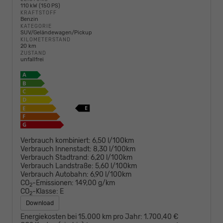
110 kW (150 PS)
KRAFTSTOFF
Benzin
KATEGORIE
SUV/Geländewagen/Pickup
KILOMETERSTAND
20 km
ZUSTAND
unfallfrei
Verbrauch kombiniert:
6,50 l/100km
Verbrauch Innenstadt:
8,30 l/100km
Verbrauch Stadtrand:
6,20 l/100km
Verbrauch Landstraße:
5,60 l/100km
Verbrauch Autobahn:
6,90 l/100km
CO
-Emissionen:
149,00 g/km
2
CO
-Klasse:
E
2
Download
Energiekosten bei 15.000 km pro Jahr:
1.700,40 €