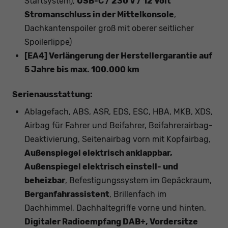
Startsystem),
USB-C / 230 V / 12 Volt
Stromanschluss in der Mittelkonsole
,
Dachkantenspoiler groß mit oberer seitlicher
Spoilerlippe)
[EA4] Verlängerung der Herstellergarantie auf
5 Jahre bis max. 100.000 km
Serienausstattung:
Ablagefach, ABS, ASR, EDS, ESC, HBA, MKB, XDS,
Airbag für Fahrer und Beifahrer, Beifahrerairbag-
Deaktivierung, Seitenairbag vorn mit Kopfairbag,
Außenspiegel elektrisch anklappbar,
Außenspiegel elektrisch einstell- und
beheizbar
, Befestigungssystem im Gepäckraum,
Berganfahrassistent
, Brillenfach im
Dachhimmel, Dachhaltegriffe vorne und hinten,
Digitaler Radioempfang DAB+, Vordersitze