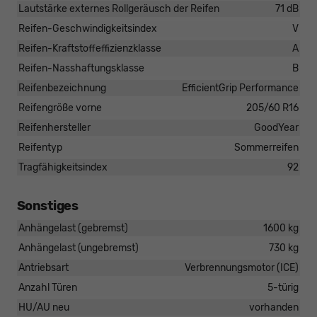
Lautstärke externes Rollgeräusch der Reifen
71 dB
Reifen-Geschwindigkeitsindex
V
Reifen-Kraftstoffeffizienzklasse
A
Reifen-Nasshaftungsklasse
B
Reifenbezeichnung
EfficientGrip Performance
Reifengröße vorne
205/60 R16
Reifenhersteller
GoodYear
Reifentyp
Sommerreifen
Tragfähigkeitsindex
92
Sonstiges
Anhängelast (gebremst)
1600 kg
Anhängelast (ungebremst)
730 kg
Antriebsart
Verbrennungsmotor (ICE)
Anzahl Türen
5-türig
HU/AU neu
vorhanden