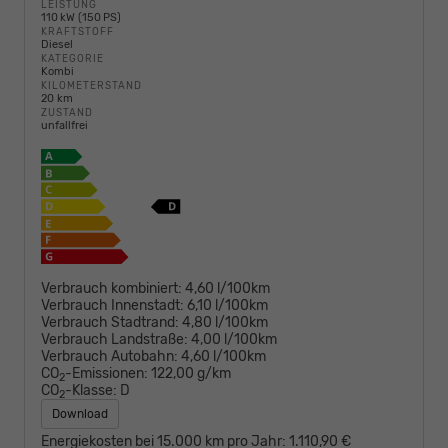
LEISTUNG
110 kW (150 PS)
KRAFTSTOFF
Diesel
KATEGORIE
Kombi
KILOMETERSTAND
20 km
ZUSTAND
unfallfrei
Verbrauch kombiniert:
4,60 l/100km
Verbrauch Innenstadt:
6,10 l/100km
Verbrauch Stadtrand:
4,80 l/100km
Verbrauch Landstraße:
4,00 l/100km
Verbrauch Autobahn:
4,60 l/100km
CO
-Emissionen:
122,00 g/km
2
CO
-Klasse:
D
2
Download
Energiekosten bei 15.000 km pro Jahr:
1.110,90 €