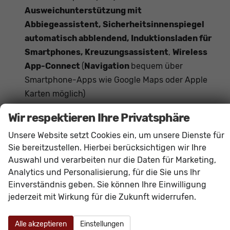
Ausweichunterstützung mit
Abbiegeassistent, Sicherheitsinnenspiegel
automatisch abblendend, Induktionsladen für
Smartphones, Kreuzungsassistent
,
Wireless
App-Connect
(
Navigation
bequem über
Smartphone-Apps wie Google Maps oder Apple
Karten möglich)
Das Fahrzeug verfügt über kein fest verbautes
Wir respektieren Ihre Privatsphäre
Navigationssystem. Durch
Apple CarPlay /
Unsere Website setzt Cookies ein, um unsere Dienste für
Android Auto
ist jedoch eine
Navigation
über
Sie bereitzustellen. Hierbei berücksichtigen wir Ihre
kompatible Smartphone-Apps (z.B. Google Maps
Auswahl und verarbeiten nur die Daten für Marketing,
oder Apple Karten) über den
Fahrzeugbildschirm
Analytics und Personalisierung, für die Sie uns Ihr
möglich.
Einverständnis geben. Sie können Ihre Einwilligung
jederzeit mit Wirkung für die Zukunft widerrufen.
Innen
Armlehnen
Mittelarmlehne
Alle akzeptieren
Einstellungen