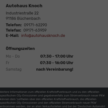
Autohaus Knoch
Industriestraße 22
91186
Büchenbach
Telefon:
09171-62290
Telefax:
09171-63959
E-Mail:
info@autohausknoch.de
Öffnungszeiten
Mo - Do
07:30 - 17:00 Uhr
Fr
07:30 - 16:00 Uhr
Samstag
nach Vereinbarung!
Weitere Informationen zum offiziellen Kraftstoffverbrauch und zu den offiziellen
spezifischen CO
-Emissionen und gegebenenfalls zum Stromverbrauch neuer PKW
2
können dem 'Leitfaden über den offiziellen Kraftstoffverbrauch, die offiziellen
spezifischen CO
-Emissionen und den offiziellen Stromverbrauch neuer PKW'
2
entnommen werden, der an allen Verkaufsstellen und bei der 'Deutschen Automobil