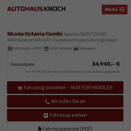
Menü
Menü
Menü
Skoda Octavia Combi
Selection 150PS TDI DSG
AHK+Kamera+GV4+ACC+TravelAssist+Sunset+Alu+LightAssist
Fahrzeugnr.:
60927
sofort lieferbar
Neuwagen
34.940,– €
Gesamtpreis
incl. 19% MwSt., den Kosten für Überführung und Zulassungspapieren
Fahrzeug bestellen - NUR FÜR HÄNDLER
Wir rufen Sie an
Fahrzeug parken
Fahrzeugexposé (PDF)