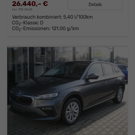
26.440,– €
Details
incl. 19% MwSt.
Verbrauch kombiniert:
5,40 l/100km
CO
-Klasse:
D
2
CO
-Emissionen:
121,00 g/km
2