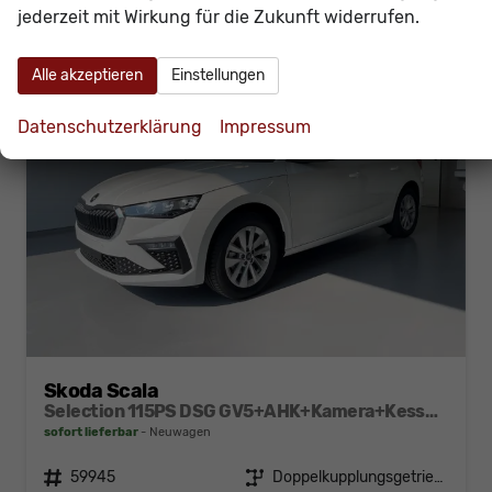
jederzeit mit Wirkung für die Zukunft widerrufen.
Alle akzeptieren
Einstellungen
Datenschutzerklärung
Impressum
Skoda Scala
Selection 115PS DSG GV5+AHK+Kamera+Kessy+PDC+Sitzheiz+Alu16+Climatronic
sofort lieferbar
Neuwagen
Fahrzeugnr.
59945
Getriebe
Doppelkupplungsgetriebe (DSG)