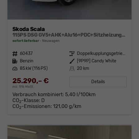
Skoda Scala
115PS DSG GV5+AHK+Alu16+PDC+Sitzheizung+App-Connect
sofort lieferbar
Neuwagen
Fahrzeugnr.
60437
Getriebe
Doppelkupplungsgetriebe (DSG)
Kraftstoff
Benzin
Außenfarbe
[9P9P] Candy White
Leistung
85 kW (116 PS)
Kilometerstand
20 km
25.290,– €
Details
incl. 19% MwSt.
Verbrauch kombiniert:
5,40 l/100km
CO
-Klasse:
D
2
CO
-Emissionen:
121,00 g/km
2