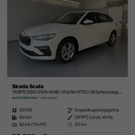
Skoda Scala
115PS DSG GV5+AHK+Alu16+PDC+Sitzheizung+App-Connect
sofort lieferbar
Neuwagen
Fahrzeugnr.
60438
Getriebe
Doppelkupplungsgetriebe (DSG)
Kraftstoff
Benzin
Außenfarbe
[9P9P] Candy White
Leistung
85 kW (116 PS)
Kilometerstand
20 km