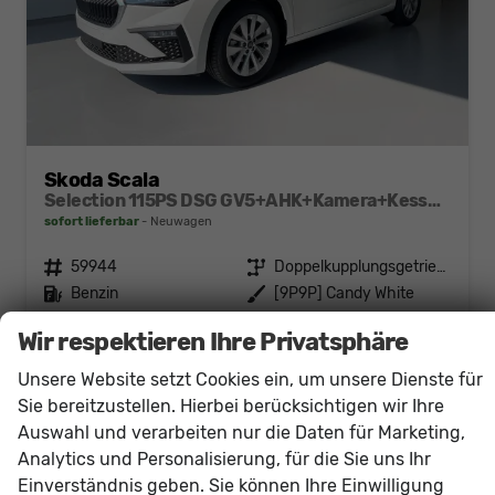
Skoda Scala
Selection 115PS DSG GV5+AHK+Kamera+Kessy+PDC+Sitzheiz+Alu16+Climatronic
sofort lieferbar
Neuwagen
Fahrzeugnr.
59944
Getriebe
Doppelkupplungsgetriebe (DSG)
Kraftstoff
Benzin
Außenfarbe
[9P9P] Candy White
Leistung
85 kW (116 PS)
Kilometerstand
20 km
Wir respektieren Ihre Privatsphäre
26.240,– €
Details
Unsere Website setzt Cookies ein, um unsere Dienste für
incl. 19% MwSt.
Sie bereitzustellen. Hierbei berücksichtigen wir Ihre
Verbrauch kombiniert:
5,40 l/100km
Auswahl und verarbeiten nur die Daten für Marketing,
CO
-Klasse:
D
2
CO
-Emissionen:
121,00 g/km
Analytics und Personalisierung, für die Sie uns Ihr
2
Einverständnis geben. Sie können Ihre Einwilligung