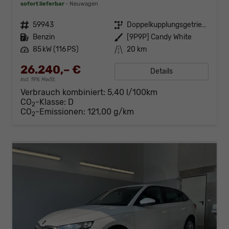
sofort lieferbar
Neuwagen
Fahrzeugnr.
59943
Getriebe
Doppelkupplungsgetriebe (DSG)
Kraftstoff
Benzin
Außenfarbe
[9P9P] Candy White
Leistung
85 kW (116 PS)
Kilometerstand
20 km
26.240,– €
Details
incl. 19% MwSt.
Verbrauch kombiniert:
5,40 l/100km
CO
-Klasse:
D
2
CO
-Emissionen:
121,00 g/km
2