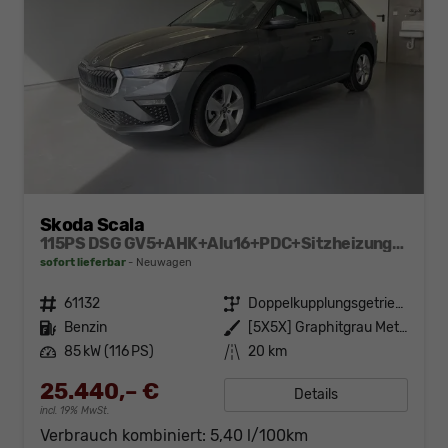
Skoda Scala
115PS DSG GV5+AHK+Alu16+PDC+Sitzheizung+App-Connect
sofort lieferbar
Neuwagen
Fahrzeugnr.
61132
Getriebe
Doppelkupplungsgetriebe (DSG)
Kraftstoff
Benzin
Außenfarbe
[5X5X] Graphitgrau Metallic
Leistung
85 kW (116 PS)
Kilometerstand
20 km
25.440,– €
Details
incl. 19% MwSt.
Verbrauch kombiniert:
5,40 l/100km