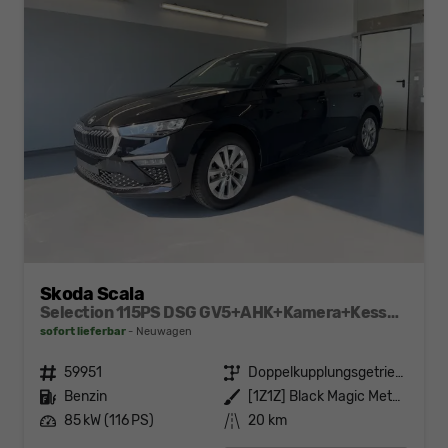
Skoda Scala
Selection 115PS DSG GV5+AHK+Kamera+Kessy+PDC+Sitzheiz+Alu16+Climatronic
sofort lieferbar
Neuwagen
Fahrzeugnr.
59951
Getriebe
Doppelkupplungsgetriebe (DSG)
Kraftstoff
Benzin
Außenfarbe
[1Z1Z] Black Magic Metallic
Leistung
85 kW (116 PS)
Kilometerstand
20 km