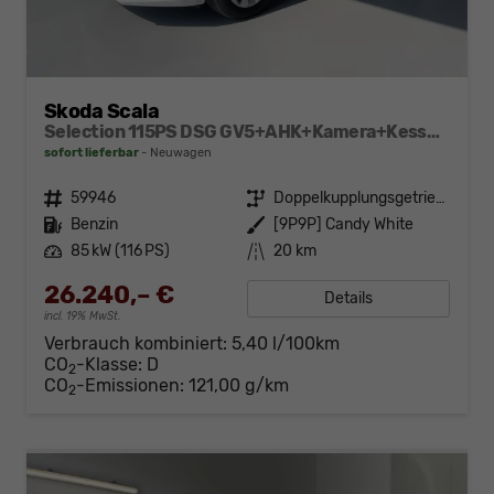
Skoda Scala
Selection 115PS DSG GV5+AHK+Kamera+Kessy+PDC+Sitzheiz+Alu16+Climatronic
sofort lieferbar
Neuwagen
Fahrzeugnr.
59946
Getriebe
Doppelkupplungsgetriebe (DSG)
Kraftstoff
Benzin
Außenfarbe
[9P9P] Candy White
Leistung
85 kW (116 PS)
Kilometerstand
20 km
26.240,– €
Details
incl. 19% MwSt.
Verbrauch kombiniert:
5,40 l/100km
CO
-Klasse:
D
2
CO
-Emissionen:
121,00 g/km
2