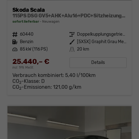
Skoda Scala
115PS DSG GV5+AHK+Alu16+PDC+Sitzheizung+App-Connect
sofort lieferbar
Neuwagen
Fahrzeugnr.
60440
Getriebe
Doppelkupplungsgetriebe (DSG)
Kraftstoff
Benzin
Außenfarbe
[5X5X] Graphit Grau Metallic
Leistung
85 kW (116 PS)
Kilometerstand
20 km
25.440,– €
Details
incl. 19% MwSt.
Verbrauch kombiniert:
5,40 l/100km
CO
-Klasse:
D
2
CO
-Emissionen:
121,00 g/km
2