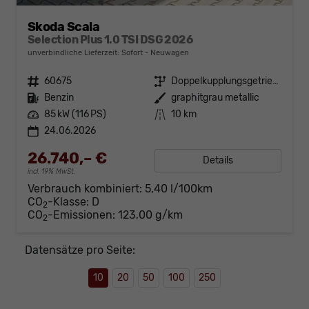
Skoda Scala
Selection Plus 1.0 TSI DSG 2026
unverbindliche Lieferzeit: Sofort
Neuwagen
Fahrzeugnr.
60675
Getriebe
Doppelkupplungsgetriebe (DSG)
Kraftstoff
Benzin
Außenfarbe
graphitgrau metallic
Leistung
85 kW (116 PS)
Kilometerstand
10 km
24.06.2026
26.740,– €
Details
incl. 19% MwSt.
Verbrauch kombiniert:
5,40 l/100km
CO
-Klasse:
D
2
CO
-Emissionen:
123,00 g/km
2
Datensätze pro Seite:
10
20
50
100
250