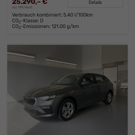
25.290,– €
Details
incl. 19% MwSt.
Verbrauch kombiniert:
5,40 l/100km
CO
-Klasse:
D
2
CO
-Emissionen:
121,00 g/km
2