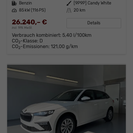
Kraftstoff
Benzin
Außenfarbe
[9P9P] Candy White
Leistung
85 kW (116 PS)
Kilometerstand
20 km
26.240,– €
Details
incl. 19% MwSt.
Verbrauch kombiniert:
5,40 l/100km
CO
-Klasse:
D
2
CO
-Emissionen:
121,00 g/km
2