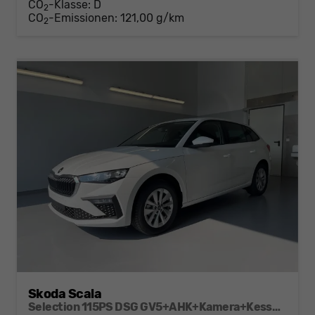
CO
-Klasse:
D
2
CO
-Emissionen:
121,00 g/km
2
Skoda Scala
Selection 115PS DSG GV5+AHK+Kamera+Kessy+PDC+Sitzheiz+Alu16+Climatronic