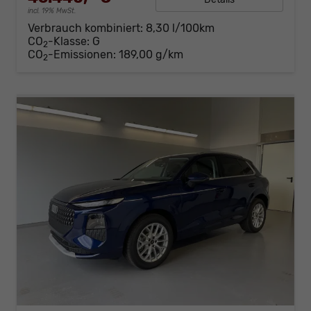
incl. 19% MwSt.
Verbrauch kombiniert:
8,30 l/100km
CO
-Klasse:
G
2
CO
-Emissionen:
189,00 g/km
2