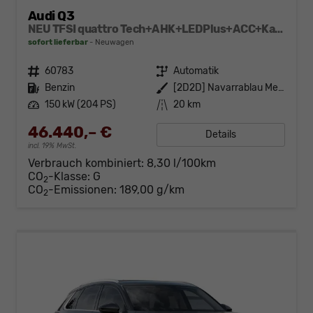
Audi Q3
NEU TFSI quattro Tech+AHK+LEDPlus+ACC+Kamera+Alu18+Volllack
sofort lieferbar
Neuwagen
Fahrzeugnr.
60783
Getriebe
Automatik
Kraftstoff
Benzin
Außenfarbe
[2D2D] Navarrablau Metallic
Leistung
150 kW (204 PS)
Kilometerstand
20 km
46.440,– €
Details
incl. 19% MwSt.
Verbrauch kombiniert:
8,30 l/100km
CO
-Klasse:
G
2
CO
-Emissionen:
189,00 g/km
2