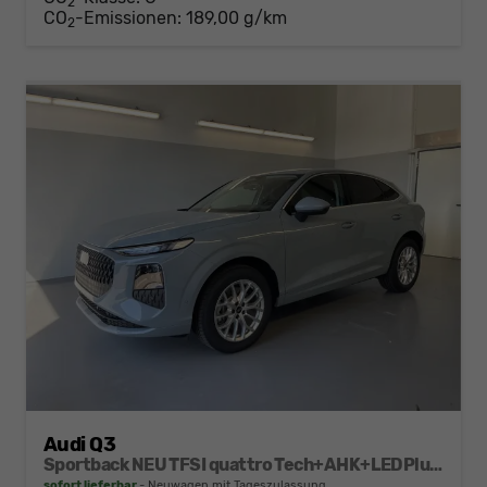
2
CO
-Emissionen:
189,00 g/km
2
Audi Q3
Sportback NEU TFSI quattro Tech+AHK+LEDPlus+ACC+Kamera+Alu18+Volllack
sofort lieferbar
Neuwagen mit Tageszulassung