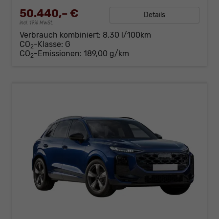
50.440,– €
Details
incl. 19% MwSt.
Verbrauch kombiniert:
8,30 l/100km
CO
-Klasse:
G
2
CO
-Emissionen:
189,00 g/km
2