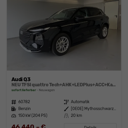
Audi Q3
NEU TFSI quattro Tech+AHK+LEDPlus+ACC+Kamera+Alu18+Volllack
sofort lieferbar
Neuwagen
Fahrzeugnr.
60782
Getriebe
Automatik
Kraftstoff
Benzin
Außenfarbe
[0E0E] Mythosschwarz Metallic
Leistung
150 kW (204 PS)
Kilometerstand
20 km
46.440,– €
Details