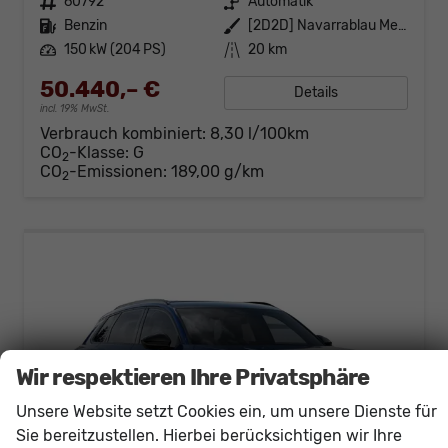
Fahrzeugnr.
60792
Getriebe
Automatik
Kraftstoff
Benzin
Außenfarbe
[2D2D] Navarrablau Metallic
Leistung
150 kW (204 PS)
Kilometerstand
20 km
50.440,– €
Details
incl. 19% MwSt.
Verbrauch kombiniert:
8,30 l/100km
CO
-Klasse:
G
2
CO
-Emissionen:
189,00 g/km
2
Wir respektieren Ihre Privatsphäre
Unsere Website setzt Cookies ein, um unsere Dienste für
Sie bereitzustellen. Hierbei berücksichtigen wir Ihre