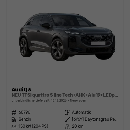
Audi Q3
NEU TFSI quattro S line Tech+AHK+Alu19+LEDplus+KlimaPlus+ExtSchwarz
unverbindliche Lieferzeit:
15.12.2026
Neuwagen
Fahrzeugnr.
60796
Getriebe
Automatik
Kraftstoff
Benzin
Außenfarbe
[6Y6Y] Daytonagrau Perleffekt
Leistung
150 kW (204 PS)
Kilometerstand
20 km