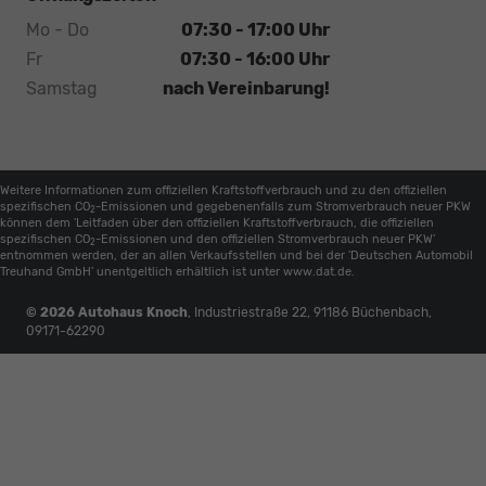
Mo - Do
07:30 - 17:00 Uhr
Fr
07:30 - 16:00 Uhr
Samstag
nach Vereinbarung!
Weitere Informationen zum offiziellen Kraftstoffverbrauch und zu den offiziellen
spezifischen CO
-Emissionen und gegebenenfalls zum Stromverbrauch neuer PKW
2
können dem 'Leitfaden über den offiziellen Kraftstoffverbrauch, die offiziellen
spezifischen CO
-Emissionen und den offiziellen Stromverbrauch neuer PKW'
2
entnommen werden, der an allen Verkaufsstellen und bei der 'Deutschen Automobil
Treuhand GmbH' unentgeltlich erhältlich ist unter www.dat.de.
© 2026
Autohaus Knoch
,
Industriestraße 22
,
91186
Büchenbach,
09171-62290