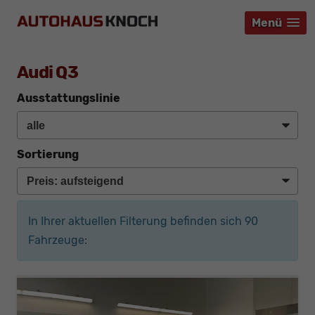
Menü
Menü
Menü
Audi Q3
Ausstattungslinie
Sortierung
In Ihrer aktuellen Filterung befinden sich
90
Fahrzeuge: