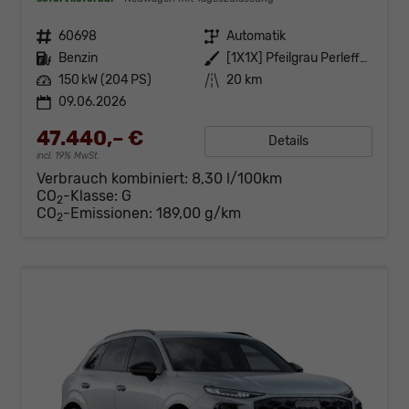
Fahrzeugnr.
60698
Getriebe
Automatik
Kraftstoff
Benzin
Außenfarbe
[1X1X] Pfeilgrau Perleffekt
Leistung
150 kW (204 PS)
Kilometerstand
20 km
09.06.2026
47.440,– €
Details
incl. 19% MwSt.
Verbrauch kombiniert:
8,30 l/100km
CO
-Klasse:
G
2
CO
-Emissionen:
189,00 g/km
2