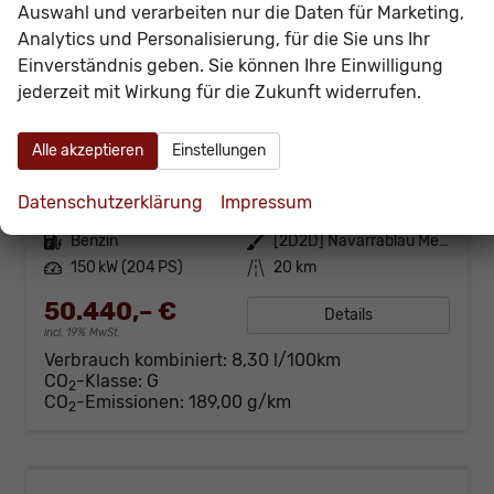
Auswahl und verarbeiten nur die Daten für Marketing,
Analytics und Personalisierung, für die Sie uns Ihr
Einverständnis geben. Sie können Ihre Einwilligung
jederzeit mit Wirkung für die Zukunft widerrufen.
Audi Q3
NEU TFSI quattro S line Tech+AHK+Alu19+LEDplus+KlimaPlus+ExtSchwarz
Alle akzeptieren
Einstellungen
unverbindliche Lieferzeit:
15.09.2026
Neuwagen
Datenschutzerklärung
Impressum
Fahrzeugnr.
60793
Getriebe
Automatik
Kraftstoff
Benzin
Außenfarbe
[2D2D] Navarrablau Metallic
Leistung
150 kW (204 PS)
Kilometerstand
20 km
50.440,– €
Details
incl. 19% MwSt.
Verbrauch kombiniert:
8,30 l/100km
CO
-Klasse:
G
2
CO
-Emissionen:
189,00 g/km
2