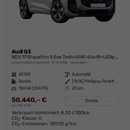
Audi Q3
NEU TFSI quattro S line Tech+AHK+Alu19+LEDplus+KlimaPlus+ExtSchwarz
unverbindliche Lieferzeit:
15.09.2026
Neuwagen
Fahrzeugnr.
60789
Getriebe
Automatik
Kraftstoff
Benzin
Außenfarbe
[1X1X] Pfeilgrau Perleffekt
Leistung
150 kW (204 PS)
Kilometerstand
20 km
50.440,– €
Details
incl. 19% MwSt.
Verbrauch kombiniert:
8,30 l/100km
CO
-Klasse:
G
2
CO
-Emissionen:
189,00 g/km
2