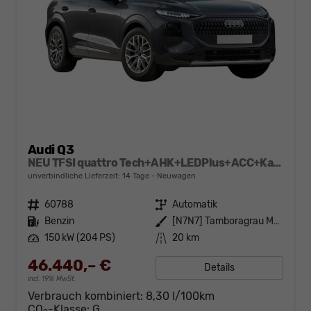
Audi Q3
NEU TFSI quattro Tech+AHK+LEDPlus+ACC+Kamera+Alu18+Volllack
unverbindliche Lieferzeit:
14 Tage
Neuwagen
Fahrzeugnr.
60788
Getriebe
Automatik
Kraftstoff
Benzin
Außenfarbe
[N7N7] Tamboragrau Metallic
Leistung
150 kW (204 PS)
Kilometerstand
20 km
46.440,– €
Details
incl. 19% MwSt.
Verbrauch kombiniert:
8,30 l/100km
CO
-Klasse:
G