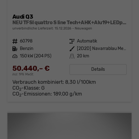
Audi Q3
NEU TFSI quattro S line Tech+AHK+Alu19+LEDplus+KlimaPlus+ExtSchwarz
unverbindliche Lieferzeit:
15.12.2026
Neuwagen
Fahrzeugnr.
60798
Getriebe
Automatik
Kraftstoff
Benzin
Außenfarbe
[2D2D] Navarrablau Metallic
Leistung
150 kW (204 PS)
Kilometerstand
20 km
50.440,– €
Details
incl. 19% MwSt.
Verbrauch kombiniert:
8,30 l/100km
CO
-Klasse:
G
2
CO
-Emissionen:
189,00 g/km
2