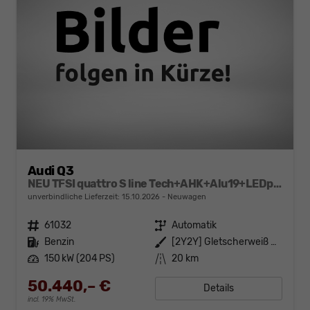
Audi Q3
NEU TFSI quattro S line Tech+AHK+Alu19+LEDplus+KlimaPlus+ExtSchwarz
unverbindliche Lieferzeit:
15.10.2026
Neuwagen
Fahrzeugnr.
61032
Getriebe
Automatik
Kraftstoff
Benzin
Außenfarbe
[2Y2Y] Gletscherweiß Metallic
Leistung
150 kW (204 PS)
Kilometerstand
20 km
50.440,– €
Details
incl. 19% MwSt.