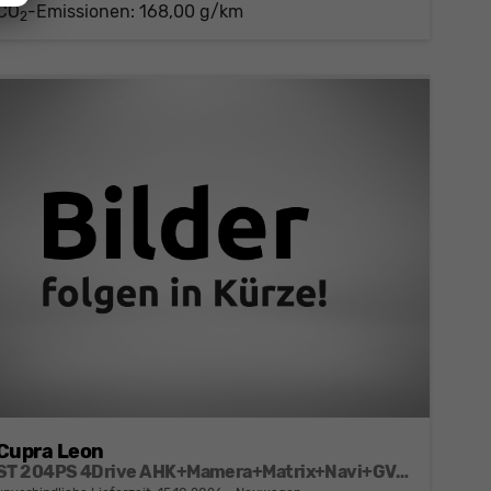
CO
-Emissionen:
168,00 g/km
2
Cupra Leon
ST 204PS 4Drive AHK+Mamera+Matrix+Navi+GV4+Kessy+Parklenk+Alarm