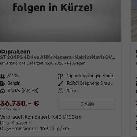
Cupra Leon
ST 204PS 4Drive AHK+Mamera+Matrix+Navi+GV4+Kessy+Parklenk+Alarm
unverbindliche Lieferzeit:
15.10.2026
Neuwagen
Fahrzeugnr.
61109
Getriebe
Doppelkupplungsgetriebe (DSG)
Kraftstoff
Benzin
Außenfarbe
[R6R6] Graphene Grau Metallic
Leistung
150 kW (204 PS)
Kilometerstand
20 km
36.730,– €
Details
incl. 19% MwSt.
Verbrauch kombiniert:
7,40 l/100km
CO
-Klasse:
F
2
CO
-Emissionen:
168,00 g/km
2