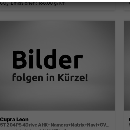
CO
-Emissionen:
168,00 g/km
2
Cupra Leon
ST 204PS 4Drive AHK+Mamera+Matrix+Navi+GV4+Kessy+Parklenk+Alarm