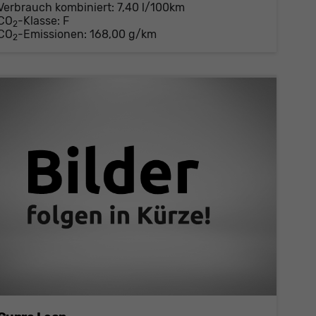
Verbrauch kombiniert:
7,40 l/100km
CO
-Klasse:
F
2
CO
-Emissionen:
168,00 g/km
2