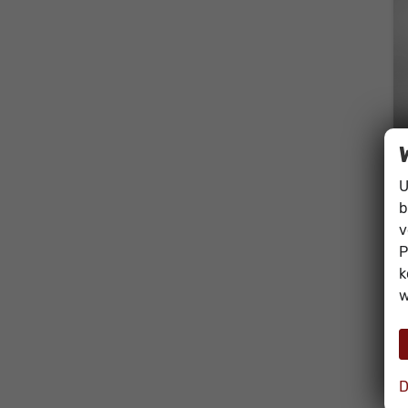
U
b
v
P
k
w
D