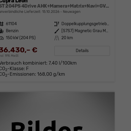
Cupra Leon
ST 204PS 4Drive AHK+Mamera+Matrix+Navi+GV4+Kessy+Parklenk+Alarm
unverbindliche Lieferzeit:
15.10.2026
Neuwagen
Fahrzeugnr.
61104
Getriebe
Doppelkupplungsgetriebe (DSG)
Kraftstoff
Benzin
Außenfarbe
[S7S7] Magnetic Grau Metallic
Leistung
150 kW (204 PS)
Kilometerstand
20 km
36.430,– €
Details
incl. 19% MwSt.
Verbrauch kombiniert:
7,40 l/100km
CO
-Klasse:
F
2
CO
-Emissionen:
168,00 g/km
2