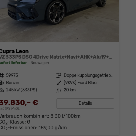
Cupra Leon
VZ 333PS DSG 4Drive Matrix+Navi+AHK+Alu19+Sitzheiz+IntelligentDrive
sofort lieferbar
Neuwagen
Fahrzeugnr.
59975
Getriebe
Doppelkupplungsgetriebe (DSG)
Kraftstoff
Benzin
Außenfarbe
[9K9K] Fiord Blau
Leistung
245 kW (333 PS)
Kilometerstand
20 km
39.830,– €
Details
incl. 19% MwSt.
Verbrauch kombiniert:
8,30 l/100km
CO
-Klasse:
G
2
CO
-Emissionen:
189,00 g/km
2