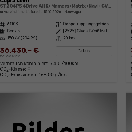
Cupra Leon
ST 204PS 4Drive AHK+Mamera+Matrix+Navi+GV4+Kessy+Parklenk+Alarm
unverbindliche Lieferzeit:
15.10.2026
Neuwagen
Fahrzeugnr.
61103
Getriebe
Doppelkupplungsgetriebe (DSG)
Kraftstoff
Benzin
Außenfarbe
[2Y2Y] Glacial Weiß Metallic
Leistung
150 kW (204 PS)
Kilometerstand
20 km
36.430,– €
Details
incl. 19% MwSt.
Verbrauch kombiniert:
7,40 l/100km
CO
-Klasse:
F
2
CO
-Emissionen:
168,00 g/km
2