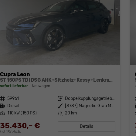
Cupra Leon
ST 150PS TDI DSG AHK+Sitzheiz+Kessy+Lenkradheiz+eHeck+Kamera+Alu18
sofort lieferbar
Neuwagen
Fahrzeugnr.
59961
Getriebe
Doppelkupplungsgetriebe (DSG)
Kraftstoff
Diesel
Außenfarbe
[S7S7] Magnetic Grau Metallic
Leistung
110 kW (150 PS)
Kilometerstand
20 km
35.430,– €
Details
incl. 19% MwSt.