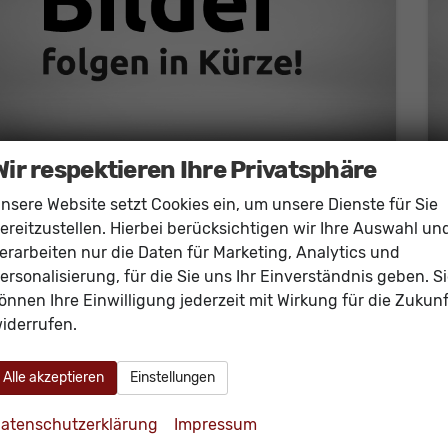
Wir respektieren Ihre Privatsphäre
nsere Website setzt Cookies ein, um unsere Dienste für Sie
Cupra Leon
ST 204PS 4Drive AHK+Mamera+Matrix+Navi+GV4+Kessy+Parklenk+Alarm
ereitzustellen. Hierbei berücksichtigen wir Ihre Auswahl un
unverbindliche Lieferzeit:
15.10.2026
Neuwagen
erarbeiten nur die Daten für Marketing, Analytics und
ersonalisierung, für die Sie uns Ihr Einverständnis geben. S
Fahrzeugnr.
61105
Getriebe
Doppelkupplungsgetriebe (DSG)
önnen Ihre Einwilligung jederzeit mit Wirkung für die Zukunf
Kraftstoff
Benzin
Außenfarbe
[S7S7] Magnetic Grau Metallic
iderrufen.
Leistung
150 kW (204 PS)
Kilometerstand
20 km
36.430,– €
Alle akzeptieren
Einstellungen
Details
incl. 19% MwSt.
Verbrauch kombiniert:
7,40 l/100km
atenschutzerklärung
Impressum
CO
-Klasse:
F
2