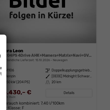
Cupra Leon
ST 204PS 4Drive AHK+Mamera+Matrix+Navi+GV4+Kessy+Parklenk+Alarm
d
unverbindliche Lieferzeit:
15.10.2026
Neuwagen
ie
Fahrzeugnr.
61106
Getriebe
Doppelkupplungsgetriebe (DSG)
t
Kraftstoff
Benzin
Außenfarbe
[0E0E] Midnight Schwarz Metallic
Leistung
150 kW (204 PS)
Kilometerstand
20 km
36.430,– €
Details
incl. 19% MwSt.
Verbrauch kombiniert:
7,40 l/100km
CO
-Klasse:
F
2