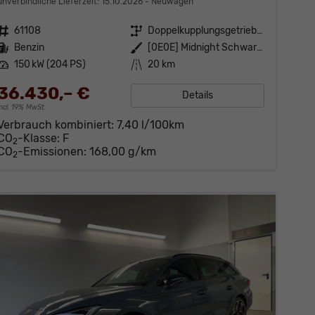
unverbindliche Lieferzeit:
15.10.2026
Neuwagen
Fahrzeugnr.
61108
Getriebe
Doppelkupplungsgetriebe (DSG)
Kraftstoff
Benzin
Außenfarbe
[0E0E] Midnight Schwarz Metallic
Leistung
150 kW (204 PS)
Kilometerstand
20 km
36.430,– €
Details
incl. 19% MwSt.
Verbrauch kombiniert:
7,40 l/100km
CO
-Klasse:
F
2
CO
-Emissionen:
168,00 g/km
2