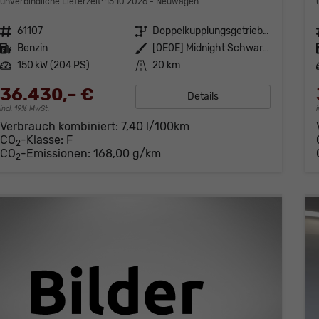
unverbindliche Lieferzeit:
15.10.2026
Neuwagen
Fahrzeugnr.
61107
Getriebe
Doppelkupplungsgetriebe (DSG)
Kraftstoff
Benzin
Außenfarbe
[0E0E] Midnight Schwarz Metallic
Leistung
150 kW (204 PS)
Kilometerstand
20 km
36.430,– €
Details
incl. 19% MwSt.
Verbrauch kombiniert:
7,40 l/100km
CO
-Klasse:
F
2
CO
-Emissionen:
168,00 g/km
2