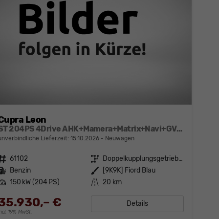
Cupra Leon
ST 204PS 4Drive AHK+Mamera+Matrix+Navi+GV4+Kessy+Parklenk+Alarm
unverbindliche Lieferzeit:
15.10.2026
Neuwagen
Fahrzeugnr.
61102
Getriebe
Doppelkupplungsgetriebe (DSG)
Kraftstoff
Benzin
Außenfarbe
[9K9K] Fiord Blau
Leistung
150 kW (204 PS)
Kilometerstand
20 km
35.930,– €
Details
incl. 19% MwSt.