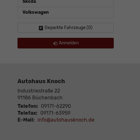
Skoda
Volkswagen
Geparkte Fahrzeuge (
0
)
Anmelden
Autohaus Knoch
Industriestraße 22
91186
Büchenbach
Telefon:
09171-62290
Telefax:
09171-63959
E-Mail:
info@autohausknoch.de