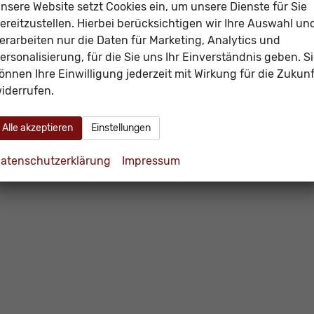
nsere Website setzt Cookies ein, um unsere Dienste für Sie
incl. 19% MwSt.
ereitzustellen. Hierbei berücksichtigen wir Ihre Auswahl un
Verbrauch kombiniert:
5,90 l/100km
CO
-Emissionen:
134,00 g/km
erarbeiten nur die Daten für Marketing, Analytics und
2
ersonalisierung, für die Sie uns Ihr Einverständnis geben. S
önnen Ihre Einwilligung jederzeit mit Wirkung für die Zukunf
iderrufen.
Alle akzeptieren
Einstellungen
atenschutzerklärung
Impressum