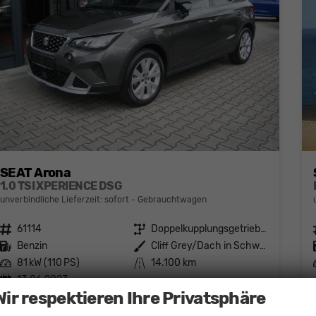
SEAT Arona
1.0 TSI XPERIENCE DSG
unverbindliche Lieferzeit: sofort
Gebrauchtwagen
Fahrzeugnr.
61114
Getriebe
Doppelkupplungsgetriebe (DSG)
Kraftstoff
Benzin
Außenfarbe
Cliff Grey/Dach in Schwarz
Leistung
81 kW (110 PS)
Kilometerstand
14.100 km
13.06.2023
Wir respektieren Ihre Privatsphäre
20.100,– €
Details