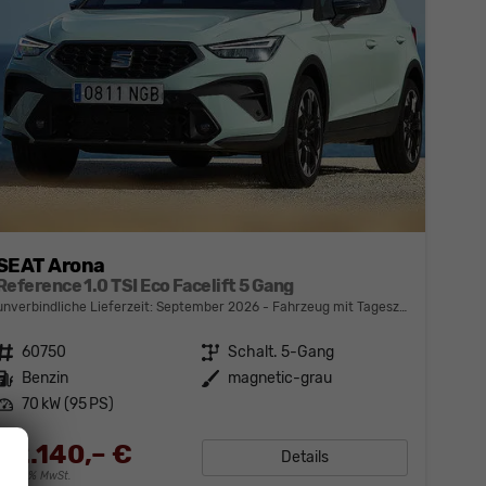
SEAT Arona
Reference 1.0 TSI Eco Facelift 5 Gang
unverbindliche Lieferzeit: September 2026
Fahrzeug mit Tageszulassung
Fahrzeugnr.
60750
Getriebe
Schalt. 5-Gang
Kraftstoff
Benzin
Außenfarbe
magnetic-grau
Leistung
70 kW (95 PS)
22.140,– €
Details
incl. 19% MwSt.