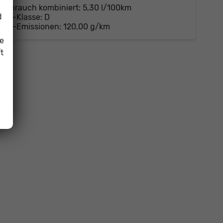
Verbrauch kombiniert:
5,30 l/100km
d
CO
-Klasse:
D
2
CO
-Emissionen:
120,00 g/km
2
ie
t