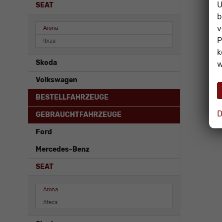
U
SEAT
b
v
Arona
P
Ibiza
k
Skoda
w
Volkswagen
BESTELLFAHRZEUGE
D
GEBRAUCHTFAHRZEUGE
Ford
Mercedes-Benz
SEAT
Arona
Ateca