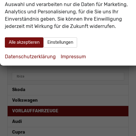
Auswahl und verarbeiten nur die Daten für Marketing,
Cupra
Analytics und Personalisierung, für die Sie uns Ihr
Einverständnis geben. Sie können Ihre Einwilligung
Hyundai
jederzeit mit Wirkung für die Zukunft widerrufen.
Ligier
Mercedes-Benz
Alle akzeptieren
Einstellungen
Opel
Datenschutzerklärung
Impressum
SEAT
Ibiza
Skoda
Volkswagen
VORLAUFFAHRZEUGE
Audi
Cupra