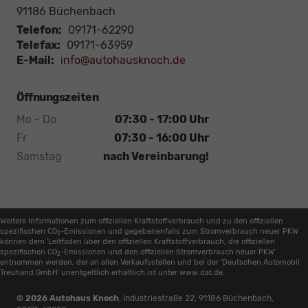
91186
Büchenbach
Telefon:
09171-62290
Telefax:
09171-63959
E-Mail:
info@autohausknoch.de
Öffnungszeiten
Mo - Do
07:30 - 17:00 Uhr
Fr
07:30 - 16:00 Uhr
Samstag
nach Vereinbarung!
Weitere Informationen zum offiziellen Kraftstoffverbrauch und zu den offiziellen
spezifischen CO
-Emissionen und gegebenenfalls zum Stromverbrauch neuer PKW
2
können dem 'Leitfaden über den offiziellen Kraftstoffverbrauch, die offiziellen
spezifischen CO
-Emissionen und den offiziellen Stromverbrauch neuer PKW'
2
entnommen werden, der an allen Verkaufsstellen und bei der 'Deutschen Automobil
Treuhand GmbH' unentgeltlich erhältlich ist unter www.dat.de.
© 2026
Autohaus Knoch
,
Industriestraße 22
,
91186
Büchenbach,