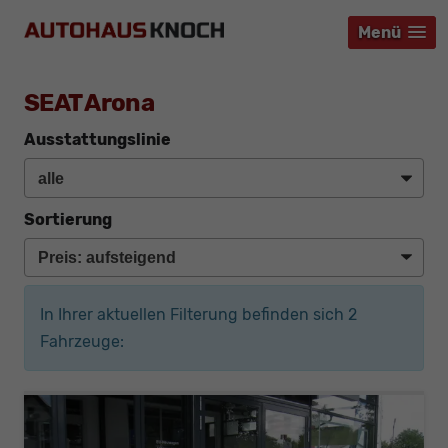
Menü
Menü
Menü
SEAT Arona
Ausstattungslinie
Sortierung
In Ihrer aktuellen Filterung befinden sich
2
Fahrzeuge: