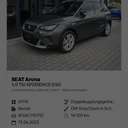
SEAT Arona
1.0 TSI XPERIENCE DSG
unverbindliche Lieferzeit: sofort
Gebrauchtwagen
Fahrzeugnr.
61114
Getriebe
Doppelkupplungsgetriebe (DSG)
Kraftstoff
Benzin
Außenfarbe
Cliff Grey/Dach in Schwarz
Leistung
81 kW (110 PS)
Kilometerstand
14.100 km
13.06.2023