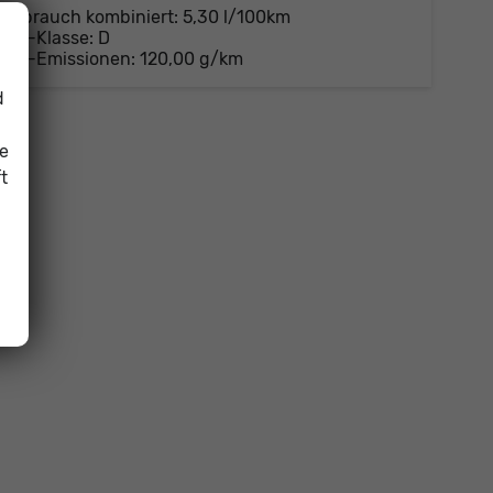
Verbrauch kombiniert:
5,30 l/100km
CO
-Klasse:
D
2
CO
-Emissionen:
120,00 g/km
2
d
ie
t