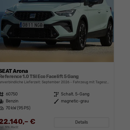
SEAT Arona
Reference 1.0 TSI Eco Facelift 5 Gang
unverbindliche Lieferzeit: September 2026
Fahrzeug mit Tageszulassung
Fahrzeugnr.
60750
Getriebe
Schalt. 5-Gang
Kraftstoff
Benzin
Außenfarbe
magnetic-grau
Leistung
70 kW (95 PS)
22.140,– €
Details
incl. 19% MwSt.