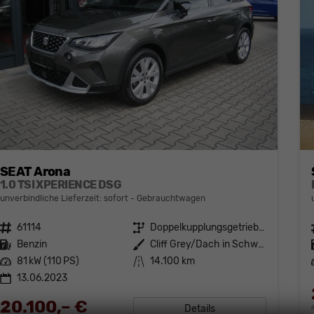
SEAT Arona
1.0 TSI XPERIENCE DSG
unverbindliche Lieferzeit: sofort
Gebrauchtwagen
Fahrzeugnr.
61114
Getriebe
Doppelkupplungsgetriebe (DSG)
Kraftstoff
Benzin
Außenfarbe
Cliff Grey/Dach in Schwarz
Leistung
81 kW (110 PS)
Kilometerstand
14.100 km
13.06.2023
20.100,– €
Details