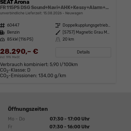
SEAT Arona
FR 115PS DSG Sound+Navi+AHK+Kessy+Alarm+GV5+Sitzheizung+Voll LED
unverbindliche Lieferzeit:
15.08.2026
Neuwagen
Fahrzeugnr.
60447
Getriebe
Doppelkupplungsgetriebe (DSG)
Kraftstoff
Benzin
Außenfarbe
[S7S7] Magnetic Grau Metallic
Leistung
85 kW (116 PS)
Kilometerstand
20 km
28.290,– €
Details
incl. 19% MwSt.
Verbrauch kombiniert:
5,90 l/100km
CO
-Klasse:
D
2
CO
-Emissionen:
134,00 g/km
2
Öffnungszeiten
Mo - Do
07:30 - 17:00 Uhr
Fr
07:30 - 16:00 Uhr