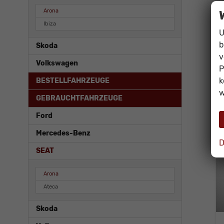
Arona
Ibiza
U
b
Skoda
v
Volkswagen
P
k
BESTELLFAHRZEUGE
w
GEBRAUCHTFAHRZEUGE
Ford
Mercedes-Benz
D
SEAT
Arona
Ateca
Skoda