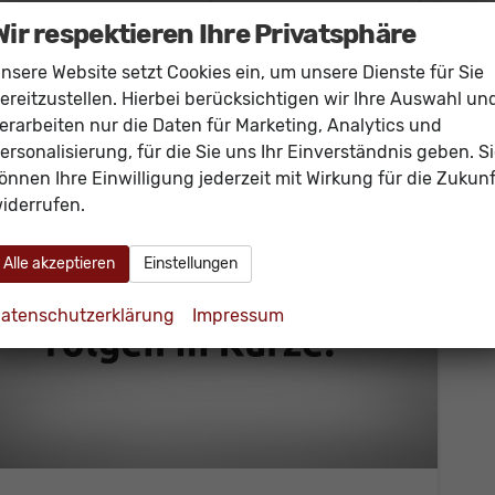
incl. 19% MwSt.
Wir respektieren Ihre Privatsphäre
Verbrauch kombiniert:
5,90 l/100km
CO
-Emissionen:
134,00 g/km
2
nsere Website setzt Cookies ein, um unsere Dienste für Sie
ereitzustellen. Hierbei berücksichtigen wir Ihre Auswahl un
erarbeiten nur die Daten für Marketing, Analytics und
ersonalisierung, für die Sie uns Ihr Einverständnis geben. S
önnen Ihre Einwilligung jederzeit mit Wirkung für die Zukunf
iderrufen.
Alle akzeptieren
Einstellungen
atenschutzerklärung
Impressum