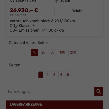
Leistung
85 kW (116 PS)
Kilometerstand
20 km
26.930,– €
Details
incl. 19% MwSt.
Verbrauch kombiniert:
6,20 l/100km
CO
-Klasse:
E
2
CO
-Emissionen:
141,00 g/km
2
Datensätze pro Seite:
10
20
50
100
250
Seiten:
1
2
3
4
5
Fahrzeugnr.
LAGERFAHRZEUGE