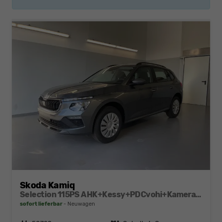
Skoda Kamiq
Selection 115PS AHK+Kessy+PDCvohi+Kamera+Climatronic+AppConnect+Sitzheizung
sofort lieferbar
Neuwagen