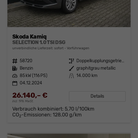
Skoda Kamiq
SELECTION 1.0 TSI DSG
unverbindliche Lieferzeit: sofort
Vorführwagen
Fahrzeugnr.
58720
Getriebe
Doppelkupplungsgetriebe (DSG)
Kraftstoff
Benzin
Außenfarbe
graphitgrau metallic
Leistung
85 kW (116 PS)
Kilometerstand
14.000 km
04.12.2024
26.140,– €
Details
incl. 19% MwSt.
Verbrauch kombiniert:
5,70 l/100km
CO
-Emissionen:
128,00 g/km
2