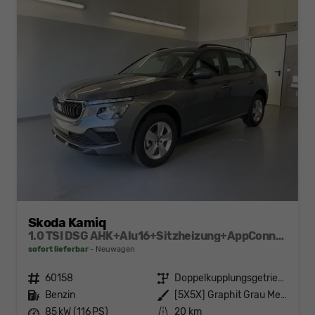
Skoda Kamiq
1.0 TSI DSG AHK+Alu16+Sitzheizung+AppConnect+GV5+LED+Nebel+Klima
sofort lieferbar
Neuwagen
Fahrzeugnr.
60158
Getriebe
Doppelkupplungsgetriebe (DSG)
Kraftstoff
Benzin
Außenfarbe
[5X5X] Graphit Grau Metallic
Leistung
85 kW (116 PS)
Kilometerstand
20 km