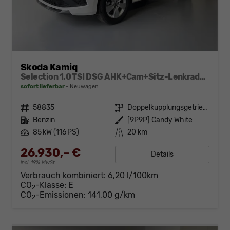
Skoda Kamiq
Selection 1.0 TSI DSG AHK+Cam+Sitz-Lenkradheiz+Sunset+Kessy+AppConnect+Alu16
sofort lieferbar
Neuwagen
Fahrzeugnr.
58835
Getriebe
Doppelkupplungsgetriebe (DSG)
Kraftstoff
Benzin
Außenfarbe
[9P9P] Candy White
Leistung
85 kW (116 PS)
Kilometerstand
20 km
26.930,– €
Details
incl. 19% MwSt.
Verbrauch kombiniert:
6,20 l/100km
CO
-Klasse:
E
2
CO
-Emissionen:
141,00 g/km
2