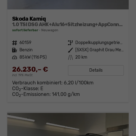
Skoda Kamiq
1.0 TSI DSG AHK+Alu16+Sitzheizung+AppConnect+GV5+LED+Nebel+Klima
sofort lieferbar
Neuwagen
Fahrzeugnr.
60159
Getriebe
Doppelkupplungsgetriebe (DSG)
Kraftstoff
Benzin
Außenfarbe
[5X5X] Graphit Grau Metallic
Leistung
85 kW (116 PS)
Kilometerstand
20 km
26.230,– €
Details
incl. 19% MwSt.
Verbrauch kombiniert:
6,20 l/100km
CO
-Klasse:
E
2
CO
-Emissionen:
141,00 g/km
2