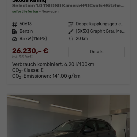
Skoda Kamiq
Selection 1.0 TSI DSG Kamera+PDCvohi+Sitzheizung+AppConnect+Sunset+Alu16
sofort lieferbar
Neuwagen
Fahrzeugnr.
60613
Getriebe
Doppelkupplungsgetriebe (DSG)
Kraftstoff
Benzin
Außenfarbe
[5X5X] Graphit Grau Metallic
Leistung
85 kW (116 PS)
Kilometerstand
20 km
26.230,– €
Details
incl. 19% MwSt.
Verbrauch kombiniert:
6,20 l/100km
CO
-Klasse:
E
2
CO
-Emissionen:
141,00 g/km
2