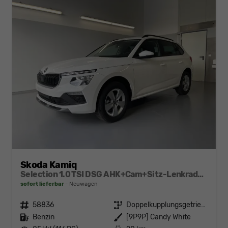
Skoda Kamiq
Selection 1.0 TSI DSG AHK+Cam+Sitz-Lenkradheiz+Sunset+Kessy+AppConnect+Alu16
sofort lieferbar
Neuwagen
Fahrzeugnr.
58836
Getriebe
Doppelkupplungsgetriebe (DSG)
Kraftstoff
Benzin
Außenfarbe
[9P9P] Candy White