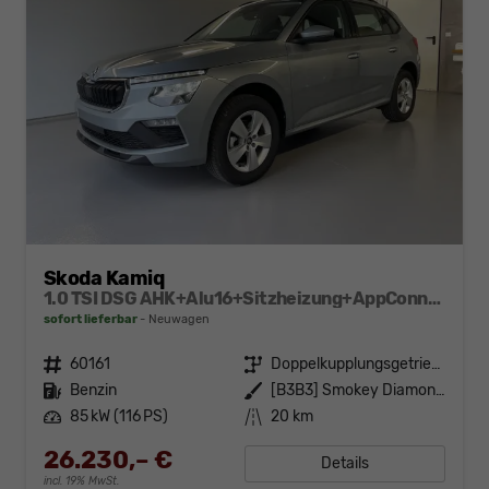
Skoda Kamiq
1.0 TSI DSG AHK+Alu16+Sitzheizung+AppConnect+GV5+LED+Nebel+Klima
sofort lieferbar
Neuwagen
Fahrzeugnr.
60161
Getriebe
Doppelkupplungsgetriebe (DSG)
Kraftstoff
Benzin
Außenfarbe
[B3B3] Smokey Diamond-Silber Metallic
Leistung
85 kW (116 PS)
Kilometerstand
20 km
26.230,– €
Details
incl. 19% MwSt.