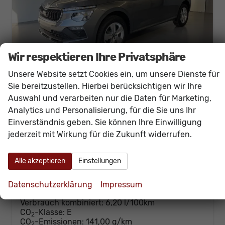
Wir respektieren Ihre Privatsphäre
Unsere Website setzt Cookies ein, um unsere Dienste für
Sie bereitzustellen. Hierbei berücksichtigen wir Ihre
Skoda Kamiq
Auswahl und verarbeiten nur die Daten für Marketing,
Selection 1.0 TSI DSG Kamera+PDCvohi+Sitzheizung+AppConnect+Sunset+Alu16
Analytics und Personalisierung, für die Sie uns Ihr
sofort lieferbar
Neuwagen
Einverständnis geben. Sie können Ihre Einwilligung
jederzeit mit Wirkung für die Zukunft widerrufen.
Fahrzeugnr.
60614
Getriebe
Doppelkupplungsgetriebe (DSG)
Kraftstoff
Benzin
Außenfarbe
[5X5X] Graphit Grau Metallic
Leistung
85 kW (116 PS)
Kilometerstand
20 km
Alle akzeptieren
Einstellungen
26.230,– €
Details
Datenschutzerklärung
Impressum
incl. 19% MwSt.
Verbrauch kombiniert:
6,20 l/100km
CO
-Klasse:
E
2
CO
-Emissionen:
141,00 g/km
2