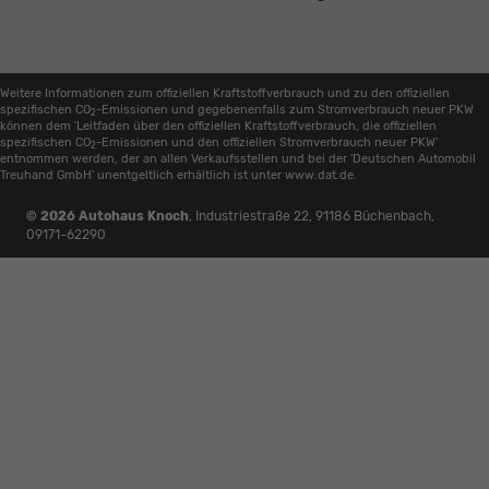
Weitere Informationen zum offiziellen Kraftstoffverbrauch und zu den offiziellen
spezifischen CO
-Emissionen und gegebenenfalls zum Stromverbrauch neuer PKW
2
können dem 'Leitfaden über den offiziellen Kraftstoffverbrauch, die offiziellen
spezifischen CO
-Emissionen und den offiziellen Stromverbrauch neuer PKW'
2
entnommen werden, der an allen Verkaufsstellen und bei der 'Deutschen Automobil
Treuhand GmbH' unentgeltlich erhältlich ist unter www.dat.de.
© 2026
Autohaus Knoch
,
Industriestraße 22
,
91186
Büchenbach,
09171-62290