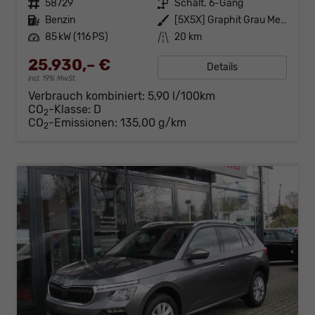
Fahrzeugnr.
58729
Getriebe
Schalt. 6-Gang
Kraftstoff
Benzin
Außenfarbe
[5X5X] Graphit Grau Metallic
Leistung
85 kW (116 PS)
Kilometerstand
20 km
25.930,– €
Details
incl. 19% MwSt.
Verbrauch kombiniert:
5,90 l/100km
CO
-Klasse:
D
2
CO
-Emissionen:
135,00 g/km
2