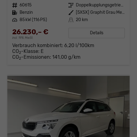
Fahrzeugnr.
60615
Getriebe
Doppelkupplungsgetriebe (DSG)
Kraftstoff
Benzin
Außenfarbe
[5X5X] Graphit Grau Metallic
Leistung
85 kW (116 PS)
Kilometerstand
20 km
26.230,– €
Details
incl. 19% MwSt.
Verbrauch kombiniert:
6,20 l/100km
CO
-Klasse:
E
2
CO
-Emissionen:
141,00 g/km
2