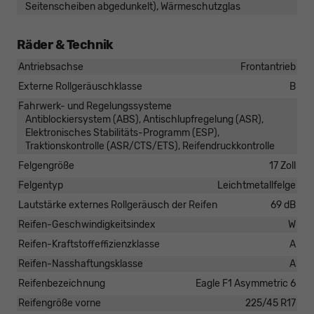
Seitenscheiben abgedunkelt), Wärmeschutzglas
Räder & Technik
Antriebsachse
Frontantrieb
Externe Rollgeräuschklasse
B
Fahrwerk- und Regelungssysteme
Antiblockiersystem (ABS), Antischlupfregelung (ASR),
Elektronisches Stabilitäts-Programm (ESP),
Traktionskontrolle (ASR/CTS/ETS), Reifendruckkontrolle
Felgengröße
17 Zoll
Felgentyp
Leichtmetallfelge
Lautstärke externes Rollgeräusch der Reifen
69 dB
Reifen-Geschwindigkeitsindex
W
Reifen-Kraftstoffeffizienzklasse
A
Reifen-Nasshaftungsklasse
A
Reifenbezeichnung
Eagle F1 Asymmetric 6
Reifengröße vorne
225/45 R17