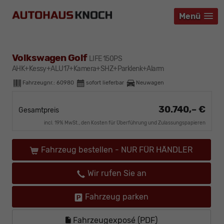
Menü
Menü
Menü
Volkswagen Golf
LIFE 150PS
AHK+Kessy+ALU17+Kamera+SHZ+Parklenk+Alarm
Fahrzeugnr.:
60980
sofort lieferbar
Neuwagen
30.740,– €
Gesamtpreis
incl. 19% MwSt., den Kosten für Überführung und Zulassungspapieren
Fahrzeug bestellen - NUR FÜR HÄNDLER
Wir rufen Sie an
Fahrzeug parken
Fahrzeugexposé (PDF)