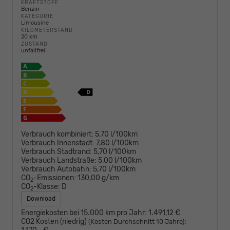
KRAFTSTOFF
Benzin
KATEGORIE
Limousine
KILOMETERSTAND
20 km
ZUSTAND
unfallfrei
Verbrauch kombiniert:
5,70 l/100km
Verbrauch Innenstadt:
7,80 l/100km
Verbrauch Stadtrand:
5,70 l/100km
Verbrauch Landstraße:
5,00 l/100km
Verbrauch Autobahn:
5,70 l/100km
CO
-Emissionen:
130,00 g/km
2
CO
-Klasse:
D
2
Download
Energiekosten bei 15.000 km pro Jahr:
1.491,12 €
CO2 Kosten (niedrig)
:
(Kosten Durchschnitt 10 Jahre)