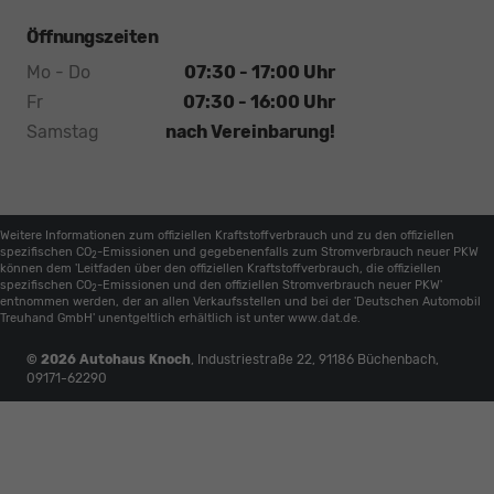
Öffnungszeiten
Mo - Do
07:30 - 17:00 Uhr
Fr
07:30 - 16:00 Uhr
Samstag
nach Vereinbarung!
Weitere Informationen zum offiziellen Kraftstoffverbrauch und zu den offiziellen
spezifischen CO
-Emissionen und gegebenenfalls zum Stromverbrauch neuer PKW
2
können dem 'Leitfaden über den offiziellen Kraftstoffverbrauch, die offiziellen
spezifischen CO
-Emissionen und den offiziellen Stromverbrauch neuer PKW'
2
entnommen werden, der an allen Verkaufsstellen und bei der 'Deutschen Automobil
Treuhand GmbH' unentgeltlich erhältlich ist unter www.dat.de.
© 2026
Autohaus Knoch
,
Industriestraße 22
,
91186
Büchenbach,
09171-62290