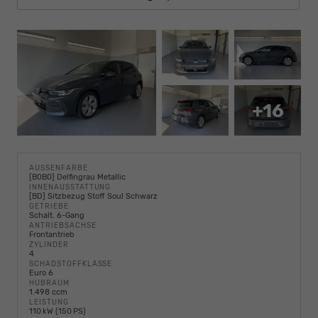
+16
AUSSENFARBE
[B0B0] Delfingrau Metallic
INNENAUSSTATTUNG
[BD] Sitzbezug Stoff Soul Schwarz
GETRIEBE
Schalt. 6-Gang
ANTRIEBSACHSE
Frontantrieb
ZYLINDER
4
SCHADSTOFFKLASSE
Euro 6
HUBRAUM
1.498 ccm
LEISTUNG
110 kW (150 PS)