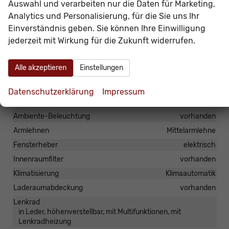
Das Fahrzeug verfügt über kein fest verbautes
Auswahl und verarbeiten nur die Daten für Marketing,
Analytics und Personalisierung, für die Sie uns Ihr
Navigationssystem. Durch
Apple CarPlay /
Einverständnis geben. Sie können Ihre Einwilligung
Android Auto
ist jedoch eine
Navigation
über
jederzeit mit Wirkung für die Zukunft widerrufen.
kompatible Smartphone-Apps (z.B. Google Maps
oder Apple Karten) über den
Fahrzeugbildschirm
Alle akzeptieren
Einstellungen
möglich.
Datenschutzerklärung
Impressum
Innen
Ambiente-Beleuchtung
vorhanden
Armlehnen
Mittelarmlehne
Fensterheber
elektrisch
Innenraumfilter
vorhanden
Klimatisierung
Klimaautomatik
Laderaumabdeckung
vorhanden
Lenkrad
in Leder, höhenverstellbar, mit Multifunktionen, mit
Lenkradheizung