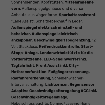
Sonnenblenden, Kopfstützen,
Mittelarmlehne
vorn
, Außenspiegelgehäuse und diverse
Anbauteile in Wagenfarbe,
Spurhalteassistent
"Lane Assist", Schalthebelknauf in Leder,
Außenspiegel elektrisch einstell- und
beheizbar, Außenspiegel elektrisch
anklappbar
,
Geschwindigkeitsbegrenzung
, 12
Volt Steckdose,
Reifendruckkontrolle, Start-
Stopp-Anlage, Lendenwirbelstützte für die
Vordersitzlehne, LED-Scheinwerfer inkl.
Tagfahrlicht, Front Assist inkl. City-
Notbremsfunktion, Fußgängererkennung,
Radfahrererkennung
, Scheibenwischer-
Intervallschaltung,
Lichtsensor, Regensensor
,
Adaptive Geschwindigkeitsregelung ACC inkl.
Geschwindigkeitsregelanlage
,
Nebelschlussleuchte, Coming/Leaving Home