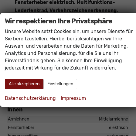
Fensterheber elektrisch, Multifunktions-
Lederlenkrad, Verkehrszeichenerkennung,
Zentralverriegelung mit Funkfernbedienung
,
Wir respektieren Ihre Privatsphäre
Wireless App-Connect
(
Navigation
bequem
Unsere Website setzt Cookies ein, um unsere Dienste für
über Smartphone-Apps wie Google Maps oder
Sie bereitzustellen. Hierbei berücksichtigen wir Ihre
Apple Karten möglich)
Auswahl und verarbeiten nur die Daten für Marketing,
Das Fahrzeug verfügt über kein fest verbautes
Analytics und Personalisierung, für die Sie uns Ihr
Navigationssystem. Durch
Apple CarPlay /
Einverständnis geben. Sie können Ihre Einwilligung
jederzeit mit Wirkung für die Zukunft widerrufen.
Android Auto
ist jedoch eine
Navigation
über
kompatible Smartphone-Apps (z.B. Google Maps
Alle akzeptieren
Einstellungen
oder Apple Karten) über den
Fahrzeugbildschirm
möglich.
Datenschutzerklärung
Impressum
Innen
Armlehnen
Mittelarmlehne
Fensterheber
elektrisch