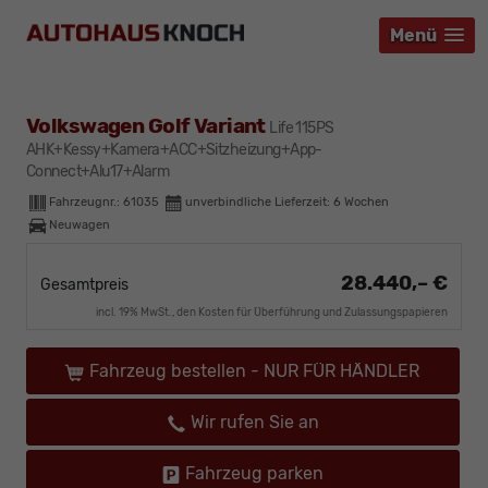
Menü
Menü
Menü
Volkswagen Golf Variant
Life 115PS
AHK+Kessy+Kamera+ACC+Sitzheizung+App-
Connect+Alu17+Alarm
Fahrzeugnr.:
61035
unverbindliche Lieferzeit:
6 Wochen
Neuwagen
28.440,– €
Gesamtpreis
incl. 19% MwSt., den Kosten für Überführung und Zulassungspapieren
Fahrzeug bestellen - NUR FÜR HÄNDLER
Wir rufen Sie an
Fahrzeug parken