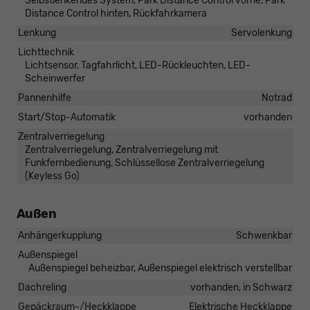
Selbstlenkendes System, Park Distance Control vorne, Park
Distance Control hinten, Rückfahrkamera
Lenkung
Servolenkung
Lichttechnik
Lichtsensor, Tagfahrlicht, LED-Rückleuchten, LED-
Scheinwerfer
Pannenhilfe
Notrad
Start/Stop-Automatik
vorhanden
Zentralverriegelung
Zentralverriegelung, Zentralverriegelung mit
Funkfernbedienung, Schlüssellose Zentralverriegelung
(Keyless Go)
Außen
Anhängerkupplung
Schwenkbar
Außenspiegel
Außenspiegel beheizbar, Außenspiegel elektrisch verstellbar
Dachreling
vorhanden, in Schwarz
Gepäckraum-/Heckklappe
Elektrische Heckklappe