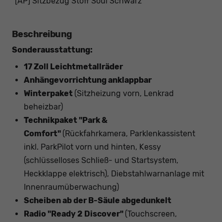
[AP] Sitzbezug Stoff Soul Schwarz
Beschreibung
Sonderausstattung:
17 Zoll Leichtmetallräder
Anhängevorrichtung anklappbar
Winterpaket
(Sitzheizung vorn, Lenkrad
beheizbar)
Technikpaket "Park &
Comfort"
(Rückfahrkamera, Parklenkassistent
inkl. ParkPilot vorn und hinten, Kessy
(schlüsselloses Schließ- und Startsystem,
Heckklappe elektrisch), Diebstahlwarnanlage mit
Innenraumüberwachung)
Scheiben ab der B-Säule abgedunkelt
Radio "Ready 2 Discover"
(Touchscreen,