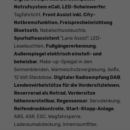
Notrufsystem eCall, LED-Scheinwerfer
,
Tagfahrlicht,
Front Assist inkl. City-
Notbremsfunktion, Freisprecheinrichtung
Bluetooth
, Nebelschlussleuchte,
Spurhalteassistent
"Lane Assist", LED-
Leseleuchten,
Fußgängererkennung
,
Außenspiegel elektrisch einstell- und
beheizbar
, Make-up-Spiegel in den
Sonnenblenden, Wärmeschutzverglasung, Isofix,
12 Volt Steckdose,
Digitaler Radioempfang DAB
,
Lendenwirbelstütze für die Vordersitzlehnen,
Reserverad als Notrad, Vordersitze
höhenverstellbar, Regensensor
, Servolenkung,
Reifendruckkontrolle, Start-Stopp-Anlage
,
ABS, ASR, ESC, Wegfahrsperre,
Laderaumabdeckung, Innenraumfilter,