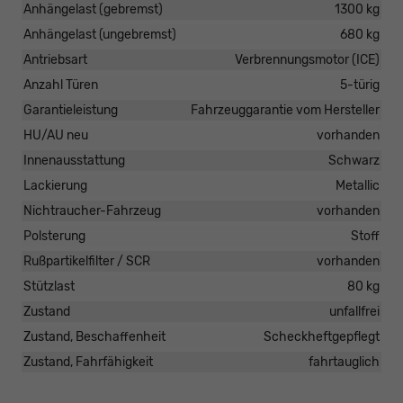
Anhängelast (gebremst)
1300 kg
Anhängelast (ungebremst)
680 kg
Antriebsart
Verbrennungsmotor (ICE)
Anzahl Türen
5-türig
Garantieleistung
Fahrzeuggarantie vom Hersteller
HU/AU neu
vorhanden
Innenausstattung
Schwarz
Lackierung
Metallic
Nichtraucher-Fahrzeug
vorhanden
Polsterung
Stoff
Rußpartikelfilter / SCR
vorhanden
Stützlast
80 kg
Zustand
unfallfrei
Zustand, Beschaffenheit
Scheckheftgepflegt
Zustand, Fahrfähigkeit
fahrtauglich