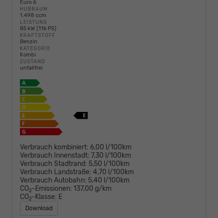
Euro 6
HUBRAUM
1.498 ccm
LEISTUNG
85 kW (116 PS)
KRAFTSTOFF
Benzin
KATEGORIE
Kombi
ZUSTAND
unfallfrei
Verbrauch kombiniert:
6,00 l/100km
Verbrauch Innenstadt:
7,30 l/100km
Verbrauch Stadtrand:
5,50 l/100km
Verbrauch Landstraße:
4,70 l/100km
Verbrauch Autobahn:
5,40 l/100km
CO
-Emissionen:
137,00 g/km
2
CO
-Klasse:
E
2
Download