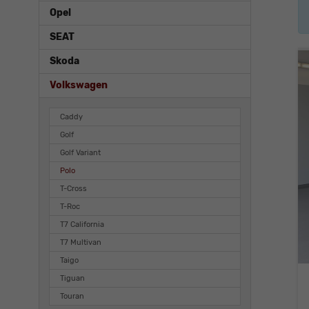
Opel
SEAT
Skoda
Volkswagen
Caddy
Golf
Golf Variant
Polo
T-Cross
T-Roc
T7 California
T7 Multivan
Taigo
Tiguan
Touran