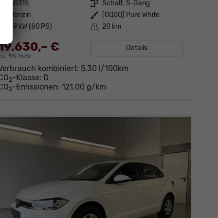
Fahrzeugnr.
60315
Getriebe
Schalt. 5-Gang
Kraftstoff
Benzin
Außenfarbe
[0Q0Q] Pure White
Leistung
59 kW (80 PS)
Kilometerstand
20 km
19.630,– €
Details
incl. 19% MwSt.
Verbrauch kombiniert:
5,30 l/100km
CO
-Klasse:
D
2
CO
-Emissionen:
121,00 g/km
2