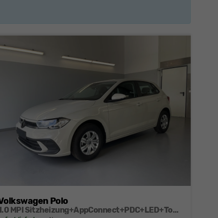
Volkswagen Polo
1.0 MPI Sitzheizung+AppConnect+PDC+LED+Touch+Lichtsensor+MultiLenkrad