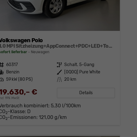
Volkswagen Polo
1.0 MPI Sitzheizung+AppConnect+PDC+LED+Touch+Lichtsensor+MultiLenkrad
sofort lieferbar
Neuwagen
Fahrzeugnr.
60317
Getriebe
Schalt. 5-Gang
Kraftstoff
Benzin
Außenfarbe
[0Q0Q] Pure White
Leistung
59 kW (80 PS)
Kilometerstand
20 km
19.630,– €
Details
incl. 19% MwSt.
Verbrauch kombiniert:
5,30 l/100km
CO
-Klasse:
D
2
CO
-Emissionen:
121,00 g/km
2