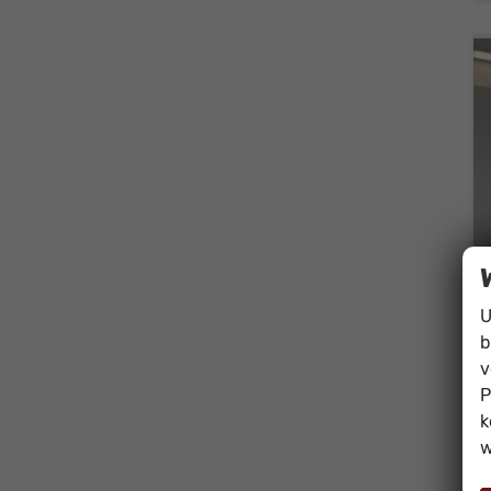
U
b
v
P
k
w