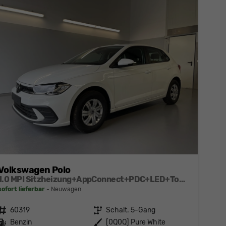
Volkswagen Polo
1.0 MPI Sitzheizung+AppConnect+PDC+LED+Touch+Lichtsensor+MultiLenkrad
sofort lieferbar
Neuwagen
Fahrzeugnr.
60319
Getriebe
Schalt. 5-Gang
Kraftstoff
Benzin
Außenfarbe
[0Q0Q] Pure White