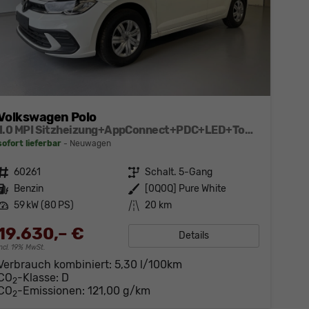
Volkswagen Polo
1.0 MPI Sitzheizung+AppConnect+PDC+LED+Touch+Lichtsensor+MultiLenkrad
sofort lieferbar
Neuwagen
Fahrzeugnr.
60261
Getriebe
Schalt. 5-Gang
Kraftstoff
Benzin
Außenfarbe
[0Q0Q] Pure White
Leistung
59 kW (80 PS)
Kilometerstand
20 km
19.630,– €
Details
incl. 19% MwSt.
Verbrauch kombiniert:
5,30 l/100km
CO
-Klasse:
D
2
CO
-Emissionen:
121,00 g/km
2