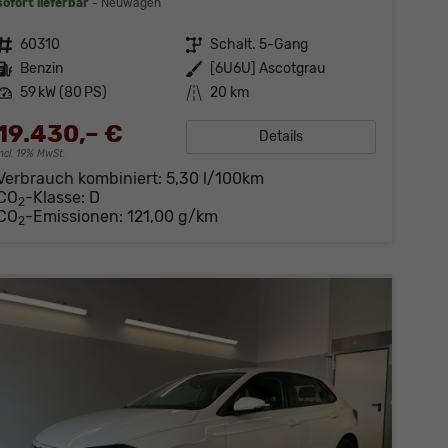
sofort lieferbar
Neuwagen
Fahrzeugnr.
60310
Getriebe
Schalt. 5-Gang
Kraftstoff
Benzin
Außenfarbe
[6U6U] Ascotgrau
Leistung
59 kW (80 PS)
Kilometerstand
20 km
19.430,– €
Details
incl. 19% MwSt.
Verbrauch kombiniert:
5,30 l/100km
CO
-Klasse:
D
2
CO
-Emissionen:
121,00 g/km
2