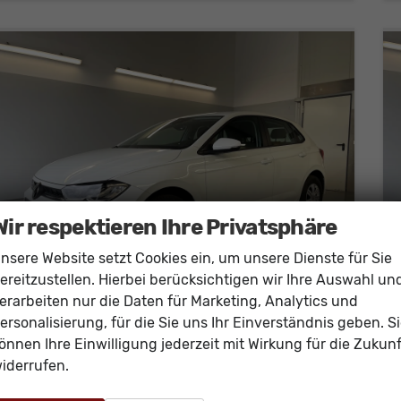
Wir respektieren Ihre Privatsphäre
nsere Website setzt Cookies ein, um unsere Dienste für Sie
ereitzustellen. Hierbei berücksichtigen wir Ihre Auswahl un
erarbeiten nur die Daten für Marketing, Analytics und
ersonalisierung, für die Sie uns Ihr Einverständnis geben. S
Volkswagen Polo
önnen Ihre Einwilligung jederzeit mit Wirkung für die Zukunf
1.0 MPI Sitzheizung+AppConnect+PDC+LED+Touch+Lichtsensor+MultiLenkrad
iderrufen.
sofort lieferbar
Neuwagen