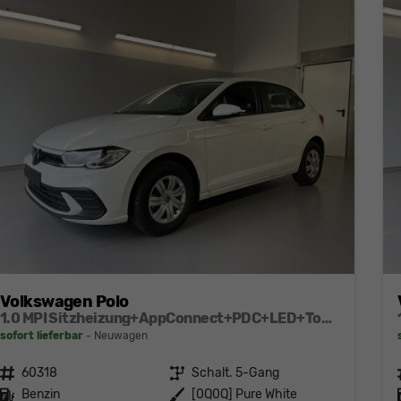
Volkswagen Polo
1.0 MPI Sitzheizung+AppConnect+PDC+LED+Touch+Lichtsensor+MultiLenkrad
sofort lieferbar
Neuwagen
Fahrzeugnr.
60318
Getriebe
Schalt. 5-Gang
Kraftstoff
Benzin
Außenfarbe
[0Q0Q] Pure White