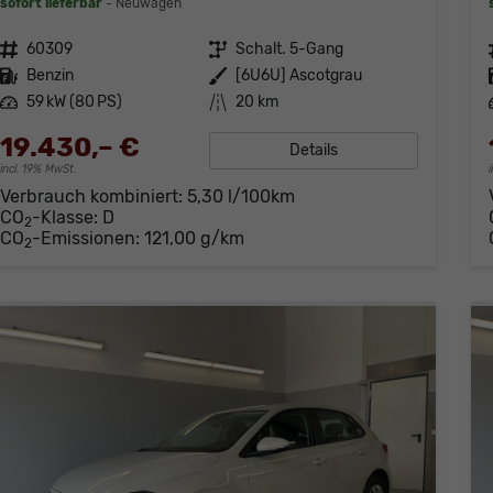
sofort lieferbar
Neuwagen
Fahrzeugnr.
60309
Getriebe
Schalt. 5-Gang
Kraftstoff
Benzin
Außenfarbe
[6U6U] Ascotgrau
Leistung
59 kW (80 PS)
Kilometerstand
20 km
19.430,– €
Details
incl. 19% MwSt.
Verbrauch kombiniert:
5,30 l/100km
CO
-Klasse:
D
2
CO
-Emissionen:
121,00 g/km
2