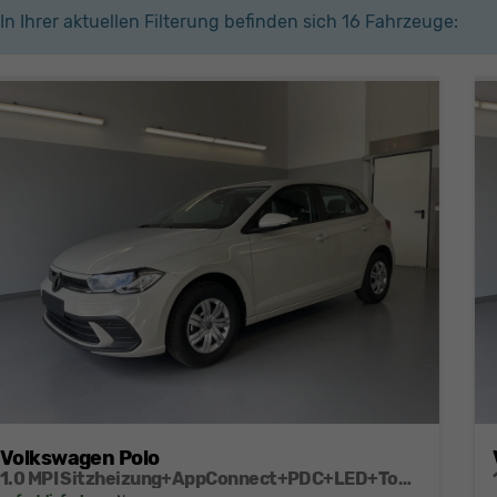
In Ihrer aktuellen Filterung befinden sich
16
Fahrzeuge:
Volkswagen Polo
1.0 MPI Sitzheizung+AppConnect+PDC+LED+Touch+Lichtsensor+MultiLenkrad