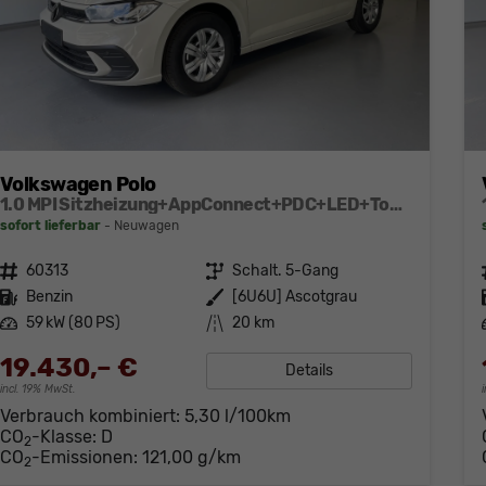
Volkswagen Polo
1.0 MPI Sitzheizung+AppConnect+PDC+LED+Touch+Lichtsensor+MultiLenkrad
sofort lieferbar
Neuwagen
Fahrzeugnr.
60313
Getriebe
Schalt. 5-Gang
Kraftstoff
Benzin
Außenfarbe
[6U6U] Ascotgrau
Leistung
59 kW (80 PS)
Kilometerstand
20 km
19.430,– €
Details
incl. 19% MwSt.
Verbrauch kombiniert:
5,30 l/100km
CO
-Klasse:
D
2
CO
-Emissionen:
121,00 g/km
2