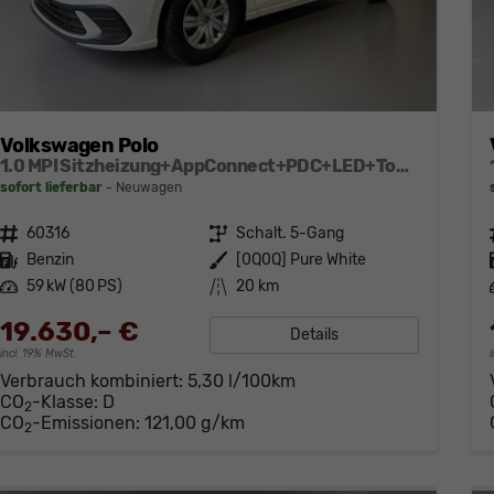
Volkswagen Polo
1.0 MPI Sitzheizung+AppConnect+PDC+LED+Touch+Lichtsensor+MultiLenkrad
sofort lieferbar
Neuwagen
Fahrzeugnr.
60316
Getriebe
Schalt. 5-Gang
Kraftstoff
Benzin
Außenfarbe
[0Q0Q] Pure White
Leistung
59 kW (80 PS)
Kilometerstand
20 km
19.630,– €
Details
incl. 19% MwSt.
Verbrauch kombiniert:
5,30 l/100km
CO
-Klasse:
D
2
CO
-Emissionen:
121,00 g/km
2