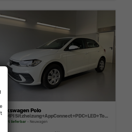
d
ie
Volkswagen Polo
t
1.0 MPI Sitzheizung+AppConnect+PDC+LED+Touch+Lichtsensor+MultiLenkrad
sofort lieferbar
Neuwagen