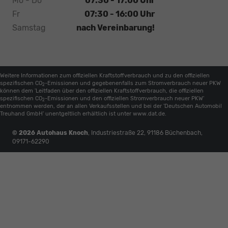
Mo - Do
07:30 - 17:00 Uhr
Fr
07:30 - 16:00 Uhr
Samstag
nach Vereinbarung!
Weitere Informationen zum offiziellen Kraftstoffverbrauch und zu den offiziellen
spezifischen CO
-Emissionen und gegebenenfalls zum Stromverbrauch neuer PKW
2
können dem 'Leitfaden über den offiziellen Kraftstoffverbrauch, die offiziellen
spezifischen CO
-Emissionen und den offiziellen Stromverbrauch neuer PKW'
2
entnommen werden, der an allen Verkaufsstellen und bei der 'Deutschen Automobil
Treuhand GmbH' unentgeltlich erhältlich ist unter www.dat.de.
© 2026
Autohaus Knoch
,
Industriestraße 22
,
91186
Büchenbach,
09171-62290