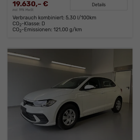
19.630,– €
Details
incl. 19% MwSt.
Verbrauch kombiniert:
5,30 l/100km
CO
-Klasse:
D
2
CO
-Emissionen:
121,00 g/km
2