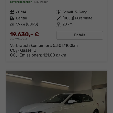
sofort lieferbar
Neuwagen
Fahrzeugnr.
60314
Getriebe
Schalt. 5-Gang
Kraftstoff
Benzin
Außenfarbe
[0Q0Q] Pure White
Leistung
59 kW (80 PS)
Kilometerstand
20 km
19.630,– €
Details
incl. 19% MwSt.
Verbrauch kombiniert:
5,30 l/100km
CO
-Klasse:
D
2
CO
-Emissionen:
121,00 g/km
2