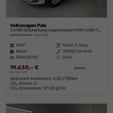
Volkswagen Polo
1.0 MPI Sitzheizung+AppConnect+PDC+LED+Touch+Lichtsensor+MultiLenkrad
sofort lieferbar
Neuwagen
Fahrzeugnr.
60317
Getriebe
Schalt. 5-Gang
Kraftstoff
Benzin
Außenfarbe
[0Q0Q] Pure White
Leistung
59 kW (80 PS)
Kilometerstand
20 km
19.630,– €
Details
incl. 19% MwSt.
Verbrauch kombiniert:
5,30 l/100km
CO
-Klasse:
D
2
CO
-Emissionen:
121,00 g/km
2