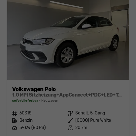
Volkswagen Polo
1.0 MPI Sitzheizung+AppConnect+PDC+LED+Touch+Lichtsensor+MultiLenkrad
sofort lieferbar
Neuwagen
Fahrzeugnr.
60318
Getriebe
Schalt. 5-Gang
Kraftstoff
Benzin
Außenfarbe
[0Q0Q] Pure White
Leistung
59 kW (80 PS)
Kilometerstand
20 km