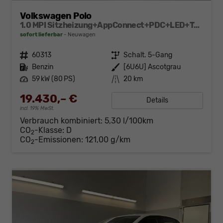
Volkswagen Polo
1.0 MPI Sitzheizung+AppConnect+PDC+LED+Touch+Lichtsensor+MultiLenkrad
sofort lieferbar
Neuwagen
Fahrzeugnr.
60313
Getriebe
Schalt. 5-Gang
Kraftstoff
Benzin
Außenfarbe
[6U6U] Ascotgrau
Leistung
59 kW (80 PS)
Kilometerstand
20 km
19.430,– €
Details
incl. 19% MwSt.
Verbrauch kombiniert:
5,30 l/100km
CO
-Klasse:
D
2
CO
-Emissionen:
121,00 g/km
2