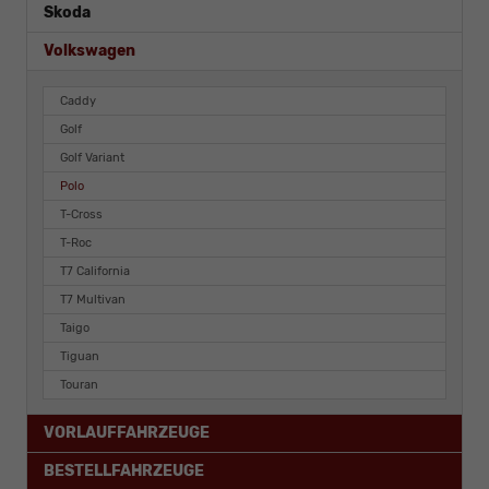
Skoda
Volkswagen
Caddy
Golf
Golf Variant
Polo
T-Cross
T-Roc
T7 California
T7 Multivan
Taigo
Tiguan
Touran
VORLAUFFAHRZEUGE
BESTELLFAHRZEUGE