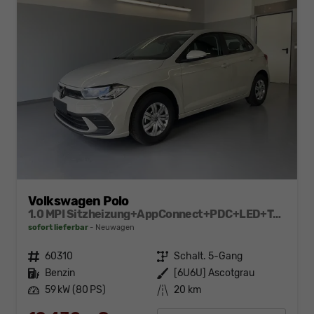
Volkswagen Polo
1.0 MPI Sitzheizung+AppConnect+PDC+LED+Touch+Lichtsensor+MultiLenkrad
sofort lieferbar
Neuwagen
Fahrzeugnr.
60310
Getriebe
Schalt. 5-Gang
Kraftstoff
Benzin
Außenfarbe
[6U6U] Ascotgrau
Leistung
59 kW (80 PS)
Kilometerstand
20 km