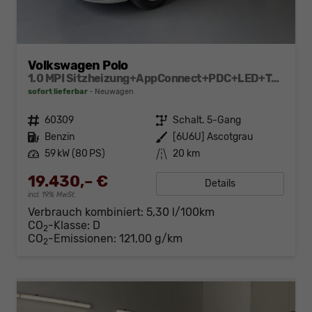
Volkswagen Polo
1.0 MPI Sitzheizung+AppConnect+PDC+LED+Touch+Lichtsensor+MultiLenkrad
sofort lieferbar
Neuwagen
Fahrzeugnr.
60309
Getriebe
Schalt. 5-Gang
Kraftstoff
Benzin
Außenfarbe
[6U6U] Ascotgrau
Leistung
59 kW (80 PS)
Kilometerstand
20 km
19.430,– €
Details
incl. 19% MwSt.
Verbrauch kombiniert:
5,30 l/100km
CO
-Klasse:
D
2
CO
-Emissionen:
121,00 g/km
2