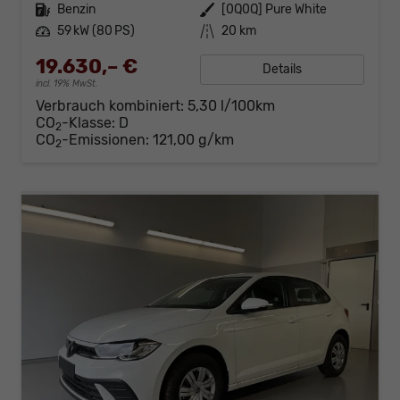
Kraftstoff
Benzin
Außenfarbe
[0Q0Q] Pure White
Leistung
59 kW (80 PS)
Kilometerstand
20 km
19.630,– €
Details
incl. 19% MwSt.
Verbrauch kombiniert:
5,30 l/100km
CO
-Klasse:
D
2
CO
-Emissionen:
121,00 g/km
2