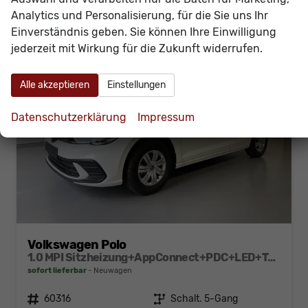
Analytics und Personalisierung, für die Sie uns Ihr
Einverständnis geben. Sie können Ihre Einwilligung
jederzeit mit Wirkung für die Zukunft widerrufen.
Alle akzeptieren
Einstellungen
Datenschutzerklärung
Impressum
Volkswagen Polo
1.0 MPI Sitzheizung+AppConnect+PDC+LED+Touch+Lichtsensor+MultiLenkrad
sofort lieferbar
Neuwagen
Fahrzeugnr.
60316
Getriebe
Schalt. 5-Gang