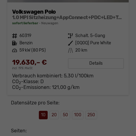
Volkswagen Polo
1.0 MPI Sitzheizung+AppConnect+PDC+LED+Touch+Lichtsensor+MultiLenkrad
sofort lieferbar
Neuwagen
Fahrzeugnr.
60319
Getriebe
Schalt. 5-Gang
Kraftstoff
Benzin
Außenfarbe
[0Q0Q] Pure White
Leistung
59 kW (80 PS)
Kilometerstand
20 km
19.630,– €
Details
incl. 19% MwSt.
Verbrauch kombiniert:
5,30 l/100km
CO
-Klasse:
D
2
CO
-Emissionen:
121,00 g/km
2
Datensätze pro Seite:
10
20
50
100
250
Seiten: