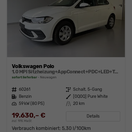
Volkswagen Polo
1.0 MPI Sitzheizung+AppConnect+PDC+LED+Touch+Lichtsensor+MultiLenkrad
sofort lieferbar
Neuwagen
Fahrzeugnr.
60261
Getriebe
Schalt. 5-Gang
Kraftstoff
Benzin
Außenfarbe
[0Q0Q] Pure White
Leistung
59 kW (80 PS)
Kilometerstand
20 km
19.630,– €
Details
incl. 19% MwSt.
Verbrauch kombiniert:
5,30 l/100km