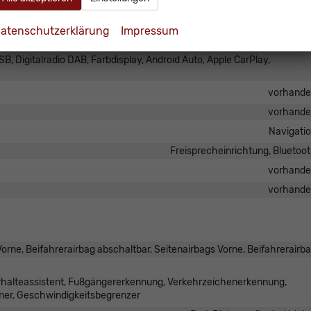
atenschutzerklärung
Impressum
B, Digitalradio DAB, Farbdisplay, Android Auto, Apple CarPlay,
vorhand
vorhand
Navigati
Freisprecheinrichtung, Bluetoo
vorhand
vorhand
orne, Beifahrerairbag abschaltbar, Seitenairbags Vorne, Beifahrerairb
urhalteassistent, Fußgängererkennung, Verkehrzeichenerkennung,
ner, Geschwindigkeitsbegrenzer