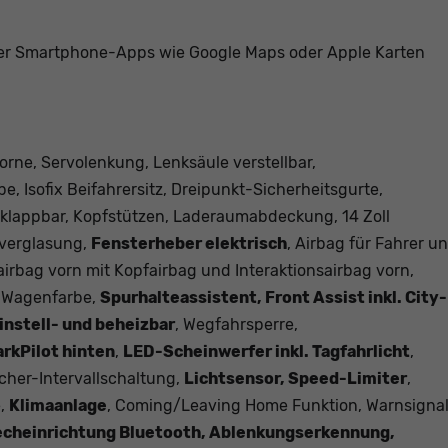
r Smartphone-Apps wie Google Maps oder Apple Karten
rne, Servolenkung, Lenksäule verstellbar,
e, Isofix Beifahrersitz, Dreipunkt-Sicherheitsgurte,
mklappbar, Kopfstützen, Laderaumabdeckung, 14 Zoll
zverglasung,
Fensterheber elektrisch
, Airbag für Fahrer u
airbag vorn mit Kopfairbag und Interaktionsairbag vorn,
n Wagenfarbe,
Spurhalteassistent, Front Assist inkl. City-
nstell- und beheizbar
, Wegfahrsperre,
rkPilot hinten
,
LED-Scheinwerfer inkl. Tagfahrlicht
,
her-Intervallschaltung,
Lichtsensor, Speed-Limiter
,
e,
Klimaanlage
, Coming/Leaving Home Funktion, Warnsigna
echeinrichtung Bluetooth, Ablenkungserkennung,