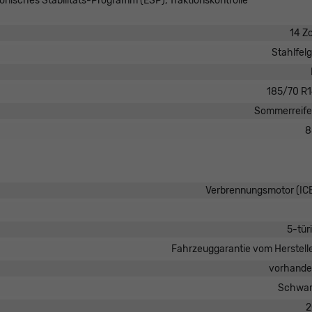
ronisches Stabilitäts-Programm (ESP), Traktionskontrolle
14 Zo
Stahlfel
185/70 R
Sommerreif
8
Verbrennungsmotor (IC
5-tür
Fahrzeuggarantie vom Herstell
vorhand
Schwar
2