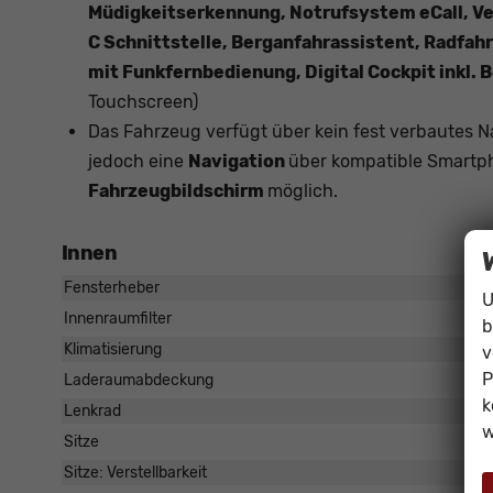
Müdigkeitserkennung, Notrufsystem eCall, V
C Schnittstelle, Berganfahrassistent, Radfa
mit Funkfernbedienung, Digital Cockpit inkl.
Touchscreen)
Das Fahrzeug verfügt über kein fest verbautes 
jedoch eine
Navigation
über kompatible Smartph
Fahrzeugbildschirm
möglich.
Innen
Fensterheber
U
Innenraumfilter
b
Klimatisierung
v
P
Laderaumabdeckung
k
Lenkrad
w
Sitze
Sitze: Verstellbarkeit