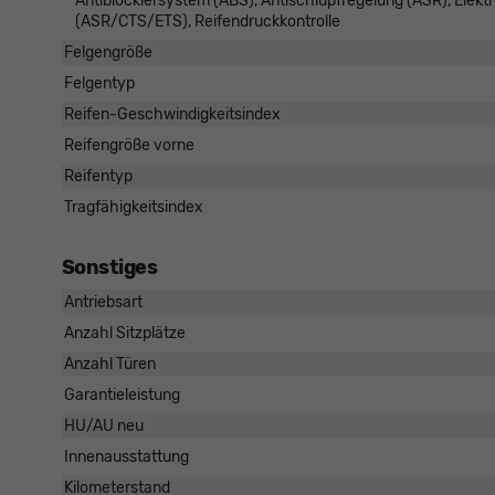
Antiblockiersystem (ABS), Antischlupfregelung (ASR), Elekt
(ASR/CTS/ETS), Reifendruckkontrolle
Felgengröße
Felgentyp
Reifen-Geschwindigkeitsindex
Reifengröße vorne
Reifentyp
Tragfähigkeitsindex
Sonstiges
Antriebsart
Anzahl Sitzplätze
Anzahl Türen
Garantieleistung
HU/AU neu
Innenausstattung
Kilometerstand