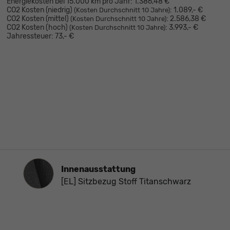
Energiekosten bei 15.000 km pro Jahr:
1.386,48 €
CO2 Kosten (niedrig)
:
1.089,- €
(Kosten Durchschnitt 10 Jahre)
CO2 Kosten (mittel)
:
2.586,38 €
(Kosten Durchschnitt 10 Jahre)
CO2 Kosten (hoch)
:
3.993,- €
(Kosten Durchschnitt 10 Jahre)
Jahressteuer:
73,- €
Innenausstattung
Innenausstattung
[EL] Sitzbezug Stoff Titanschwarz