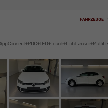
FAHRZEUGE
g+AppConnect+PDC+LED+Touch+Lichtsensor+MultiL