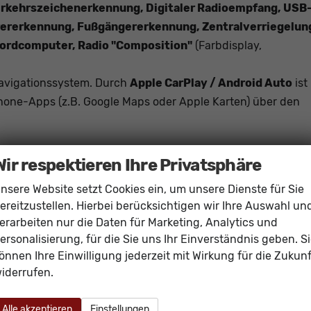
erkehrszeichenerkennung, Digitaler Radioempfang, USB
hrererkennung, Fußgängererkennung, Zentralverriegelun
 Bordcomputer, Radio "Composition"
(Farbdisplay,
Navigationssystem. Durch
Apple CarPlay / Android Auto
ist
one-Apps (z.B. Google Maps oder Apple Karten) über den
Wir respektieren Ihre Privatsphäre
elektris
nsere Website setzt Cookies ein, um unsere Dienste für Sie
vorhand
ereitzustellen. Hierbei berücksichtigen wir Ihre Auswahl un
Klimaanlage manue
erarbeiten nur die Daten für Marketing, Analytics und
ersonalisierung, für die Sie uns Ihr Einverständnis geben. S
vorhand
önnen Ihre Einwilligung jederzeit mit Wirkung für die Zukunf
höhenverstellbar, mit Multifunktion
iderrufen.
Isofix (Kindersitzbefestigung), Sitzheizung, Isofix Beifahrersi
Höhenverstellbarer Fahrersi
Alle akzeptieren
Einstellungen