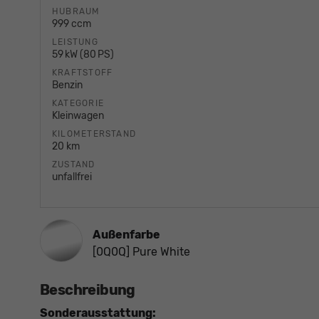
HUBRAUM
999 ccm
LEISTUNG
59 kW (80 PS)
KRAFTSTOFF
Benzin
KATEGORIE
Kleinwagen
KILOMETERSTAND
20 km
ZUSTAND
unfallfrei
Außenfarbe
[0Q0Q] Pure White
Beschreibung
Sonderausstattung: