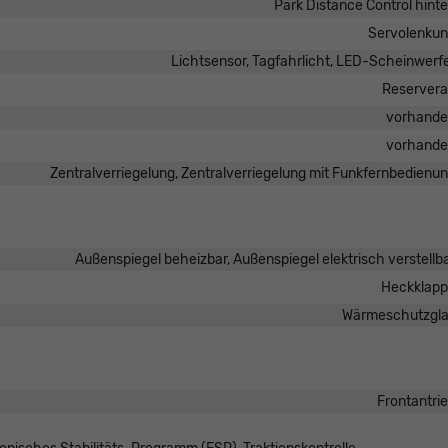
Park Distance Control hint
Servolenku
Lichtsensor, Tagfahrlicht, LED-Scheinwerf
Reserver
vorhand
vorhand
Zentralverriegelung, Zentralverriegelung mit Funkfernbedienu
Außenspiegel beheizbar, Außenspiegel elektrisch verstellb
Heckklap
Wärmeschutzgl
Frontantri