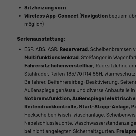
Sitzheizung vorn
Wireless App-Connect
(
Navigation
bequem übe
möglich)
Serienausstattung:
ESP, ABS, ASR,
Reserverad
, Scheibenbremsen vo
Multifunktionslenkrad
, Stoßfänger in Wagenfarb
Fahrersitz höhenverstellbar
, Rücksitzlehne u
Stahlräder, Reifen 185/70 R14 88H, Wärmeschut
Beifahrer, Beifahrerairbag-Deaktivierung, Seiten
Außenspiegelgehäuse und diverse Anbauteile i
Notbremsfunktion, Außenspiegel elektrisch ei
Reifendruckkontrolle, Start-Stopp-Anlage, Pa
Heckscheiben Wisch-Waschanlage, Scheibenwisc
Nebelschlussleuchte, Waschwasserstandanzeig
bei nicht angelegten Sicherheitsgurten,
Freispr